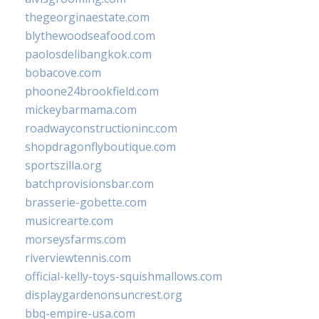
thegeorginaestate.com
blythewoodseafood.com
paolosdelibangkok.com
bobacove.com
phoone24brookfield.com
mickeybarmama.com
roadwayconstructioninc.com
shopdragonflyboutique.com
sportszilla.org
batchprovisionsbar.com
brasserie-gobette.com
musicrearte.com
morseysfarms.com
riverviewtennis.com
official-kelly-toys-squishmallows.com
displaygardenonsuncrest.org
bbq-empire-usa.com