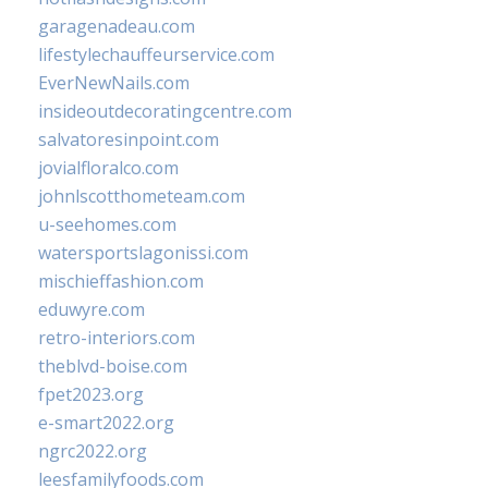
garagenadeau.com
lifestylechauffeurservice.com
EverNewNails.com
insideoutdecoratingcentre.com
salvatoresinpoint.com
jovialfloralco.com
johnlscotthometeam.com
u-seehomes.com
watersportslagonissi.com
mischieffashion.com
eduwyre.com
retro-interiors.com
theblvd-boise.com
fpet2023.org
e-smart2022.org
ngrc2022.org
leesfamilyfoods.com