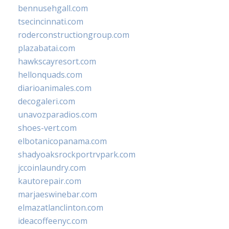
bennusehgall.com
tsecincinnati.com
roderconstructiongroup.com
plazabatai.com
hawkscayresort.com
hellonquads.com
diarioanimales.com
decogaleri.com
unavozparadios.com
shoes-vert.com
elbotanicopanama.com
shadyoaksrockportrvpark.com
jccoinlaundry.com
kautorepair.com
marjaeswinebar.com
elmazatlanclinton.com
ideacoffeenyc.com