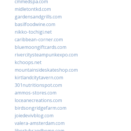
cmmedspa.com
midletontkd.com
gardensandgrills.com
basilfoodwine.com
nikko-tochigi.net
caribbean-corner.com
bluemoongiftcards.com
rivercitysteampunkexpo.com
kchoops.net
mountainsideskateshop.com
kirtlandcitytavern.com
301nutritionspot.com
ammos-stores.com
loceanecreations.com
birdsongridgefarm.com
joiedevivblog.com
valera-amsterdam.com
libertybrandhemp.com