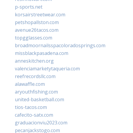
p-sports.net
korsairstreetwear.com
petshopallston.com
avenue26tacos.com
topgglasses.com
broadmoornailsspacoloradosprings.com
missblackpasadena.com
anneskitchen.org
valenciamarketytaqueria.com
reefrecordsllc.com
alawaffle.com
aryouthfishing.com
united-basketball.com
tios-tacos.com
cafecito-satx.com
graduacionviu2023.com
pecanjackstogo.com