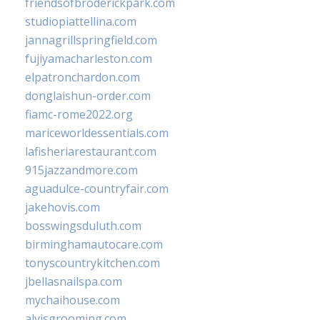
friendsofbroderickpark.com
studiopiattellina.com
jannagrillspringfield.com
fujiyamacharleston.com
elpatronchardon.com
donglaishun-order.com
fiamc-rome2022.org
mariceworldessentials.com
lafisheriarestaurant.com
915jazzandmore.com
aguadulce-countryfair.com
jakehovis.com
bosswingsduluth.com
birminghamautocare.com
tonyscountrykitchen.com
jbellasnailspa.com
mychaihouse.com
alvisgrooming.com