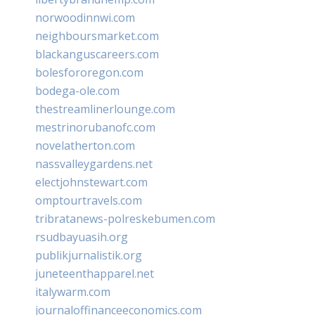
norwoodinnwi.com
neighboursmarket.com
blackanguscareers.com
bolesfororegon.com
bodega-ole.com
thestreamlinerlounge.com
mestrinorubanofc.com
novelatherton.com
nassvalleygardens.net
electjohnstewart.com
omptourtravels.com
tribratanews-polreskebumen.com
rsudbayuasih.org
publikjurnalistik.org
juneteenthapparel.net
italywarm.com
journaloffinanceeconomics.com