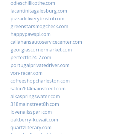
odieschillicothe.com
lacantinitagalesburg.com
pizzadeliverybristol.com
greenstarsmogcheck.com
happypawspl.com
callahansautoservicecenter.com
georgiascornermarket.com
perfectfit24-7.com
portugalprivatedriver.com
von-racer.com
coffeeshopcharleston.com
salon104mainstreet.com
alkaspringswater.com
318mainstreet8h.com
lovenailsspari.com
oakberry-kuwait.com
quartzliterary.com