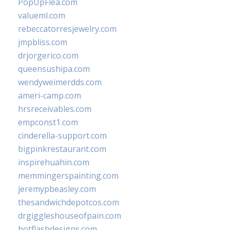
PopUpFlea.com
valueml.com
rebeccatorresjewelry.com
jmpbliss.com
drjorgerico.com
queensushipa.com
wendyweimerdds.com
ameri-camp.com
hrsreceivables.com
empconst1.com
cinderella-support.com
bigpinkrestaurant.com
inspirehuahin.com
memmingerspainting.com
jeremypbeasley.com
thesandwichdepotcos.com
drgiggleshouseofpain.com
hotflashdesigns.com