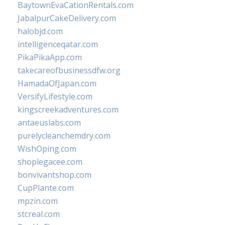
BaytownEvaCationRentals.com
JabalpurCakeDelivery.com
halobjd.com
intelligenceqatar.com
PikaPikaApp.com
takecareofbusinessdfw.org
HamadaOfJapan.com
VersifyLifestyle.com
kingscreekadventures.com
antaeuslabs.com
purelycleanchemdry.com
WishOping.com
shoplegacee.com
bonvivantshop.com
CupPlante.com
mpzin.com
stcreal.com