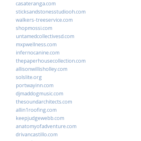
casateranga.com
sticksandstonesstudiooh.com
walkers-treeservice.com
shopmossi.com
untamedcollectivesd.com
mxpwellness.com
infernocanine.com
thepaperhousecollection.com
allisonwillisholley.com
solslite.org
portwayinn.com
djmaddogmusic.com
thesoundarchitects.com
allin1roofing.com
keepjudgewebb.com
anatomyofadventure.com
drivancastillo.com