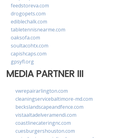
feedstoreva.com
drogopets.com
ediblechalk.com
tabletennisnearme.com
oaksofa.com
soultacohtx.com
capishcaps.com
gpsyfl.org
MEDIA PARTNER III
vwrepairarlington.com
cleaningservicebaltimore-md.com
beckslandscapeandfence.com
vistaaltadelveramendi.com
coastlinecateringnc.com
cuesburgershouston.com