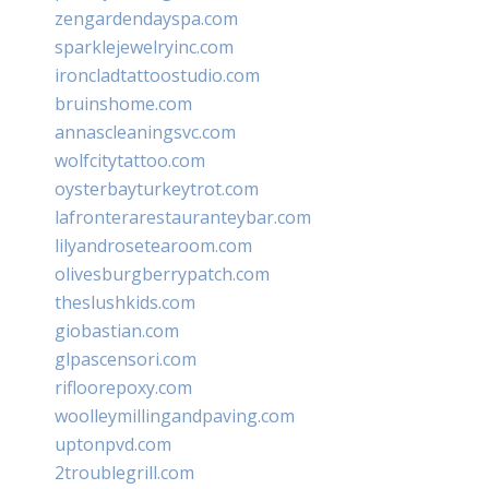
zengardendayspa.com
sparklejewelryinc.com
ironcladtattoostudio.com
bruinshome.com
annascleaningsvc.com
wolfcitytattoo.com
oysterbayturkeytrot.com
lafronterarestauranteybar.com
lilyandrosetearoom.com
olivesburgberrypatch.com
theslushkids.com
giobastian.com
glpascensori.com
rifloorepoxy.com
woolleymillingandpaving.com
uptonpvd.com
2troublegrill.com