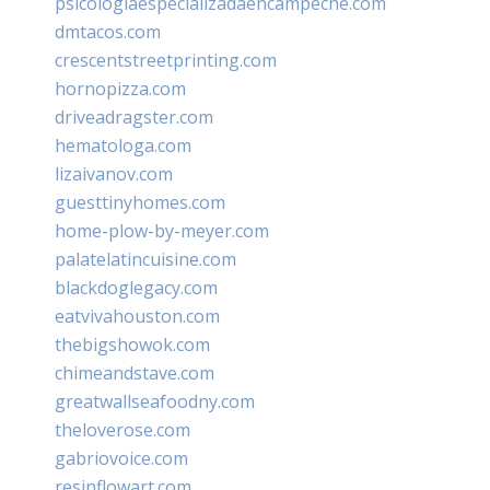
psicologiaespecializadaencampeche.com
dmtacos.com
crescentstreetprinting.com
hornopizza.com
driveadragster.com
hematologa.com
lizaivanov.com
guesttinyhomes.com
home-plow-by-meyer.com
palatelatincuisine.com
blackdoglegacy.com
eatvivahouston.com
thebigshowok.com
chimeandstave.com
greatwallseafoodny.com
theloverose.com
gabriovoice.com
resinflowart.com