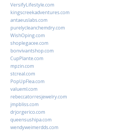
VersifyLifestyle.com
kingscreekadventures.com
antaeuslabs.com
purelycleanchemdry.com
WishOping.com
shoplegacee.com
bonvivantshop.com
CupPlante.com
mpzin.com
stcreal.com
PopUpFlea.com
valueml.com
rebeccatorresjewelry.com
jmpbliss.com
drjorgerico.com
queensushipa.com
wendyweimerdds.com