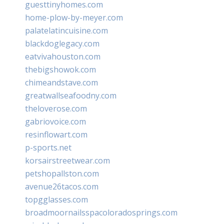
guesttinyhomes.com
home-plow-by-meyer.com
palatelatincuisine.com
blackdoglegacy.com
eatvivahouston.com
thebigshowok.com
chimeandstave.com
greatwallseafoodny.com
theloverose.com
gabriovoice.com
resinflowart.com
p-sports.net
korsairstreetwear.com
petshopallston.com
avenue26tacos.com
topgglasses.com
broadmoornailsspacoloradosprings.com