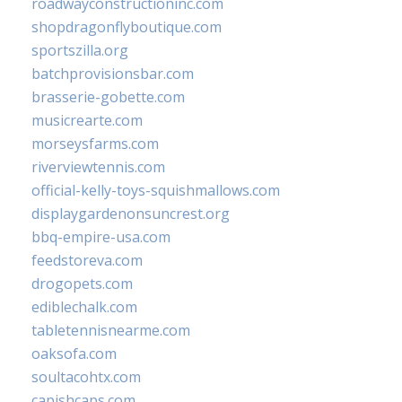
roadwayconstructioninc.com
shopdragonflyboutique.com
sportszilla.org
batchprovisionsbar.com
brasserie-gobette.com
musicrearte.com
morseysfarms.com
riverviewtennis.com
official-kelly-toys-squishmallows.com
displaygardenonsuncrest.org
bbq-empire-usa.com
feedstoreva.com
drogopets.com
ediblechalk.com
tabletennisnearme.com
oaksofa.com
soultacohtx.com
capishcaps.com