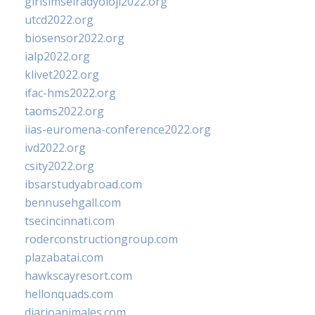
girisimselradyoloji2022.org
utcd2022.org
biosensor2022.org
ialp2022.org
klivet2022.org
ifac-hms2022.org
taoms2022.org
iias-euromena-conference2022.org
ivd2022.org
csity2022.org
ibsarstudyabroad.com
bennusehgall.com
tsecincinnati.com
roderconstructiongroup.com
plazabatai.com
hawkscayresort.com
hellonquads.com
diarioanimales.com