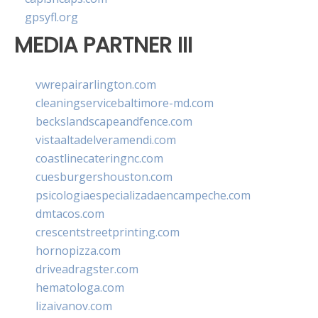
gpsyfl.org
MEDIA PARTNER III
vwrepairarlington.com
cleaningservicebaltimore-md.com
beckslandscapeandfence.com
vistaaltadelveramendi.com
coastlinecateringnc.com
cuesburgershouston.com
psicologiaespecializadaencampeche.com
dmtacos.com
crescentstreetprinting.com
hornopizza.com
driveadragster.com
hematologa.com
lizaivanov.com