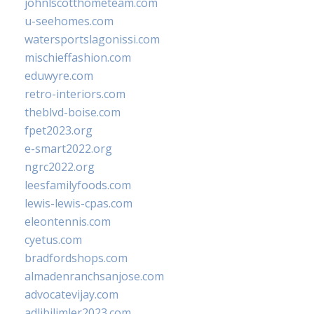
johnlscotthometeam.com
u-seehomes.com
watersportslagonissi.com
mischieffashion.com
eduwyre.com
retro-interiors.com
theblvd-boise.com
fpet2023.org
e-smart2022.org
ngrc2022.org
leesfamilyfoods.com
lewis-lewis-cpas.com
eleontennis.com
cyetus.com
bradfordshops.com
almadenranchsanjose.com
advocatevijay.com
adlibilimler2023.com