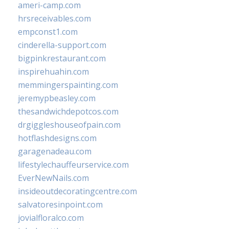
ameri-camp.com
hrsreceivables.com
empconst1.com
cinderella-support.com
bigpinkrestaurant.com
inspirehuahin.com
memmingerspainting.com
jeremypbeasley.com
thesandwichdepotcos.com
drgiggleshouseofpain.com
hotflashdesigns.com
garagenadeau.com
lifestylechauffeurservice.com
EverNewNails.com
insideoutdecoratingcentre.com
salvatoresinpoint.com
jovialfloralco.com