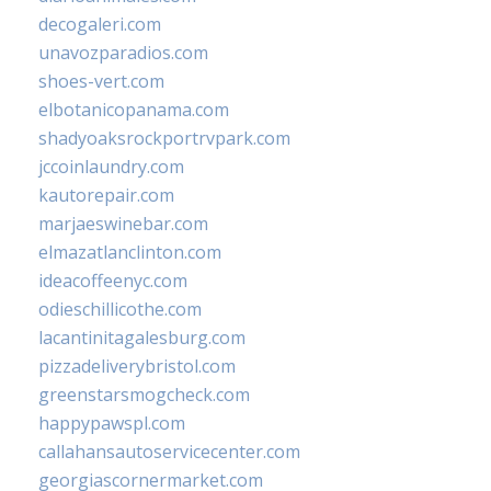
decogaleri.com
unavozparadios.com
shoes-vert.com
elbotanicopanama.com
shadyoaksrockportrvpark.com
jccoinlaundry.com
kautorepair.com
marjaeswinebar.com
elmazatlanclinton.com
ideacoffeenyc.com
odieschillicothe.com
lacantinitagalesburg.com
pizzadeliverybristol.com
greenstarsmogcheck.com
happypawspl.com
callahansautoservicecenter.com
georgiascornermarket.com