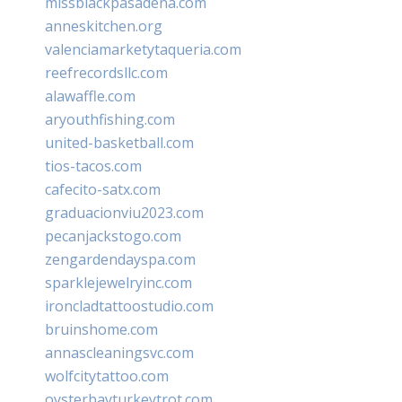
missblackpasadena.com
anneskitchen.org
valenciamarketytaqueria.com
reefrecordsllc.com
alawaffle.com
aryouthfishing.com
united-basketball.com
tios-tacos.com
cafecito-satx.com
graduacionviu2023.com
pecanjackstogo.com
zengardendayspa.com
sparklejewelryinc.com
ironcladtattoostudio.com
bruinshome.com
annascleaningsvc.com
wolfcitytattoo.com
oysterbayturkeytrot.com