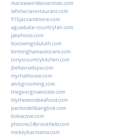
mariceworldessentials.com
lafisheriarestaurant.com
915jazzandmore.com
aguadulce-countryfair.com
jakehovis.com
bosswingsduluth.com
birminghamautocare.com
tonyscountrykitchen.com
jbellasnailspa.com
mychaihouse.com
alvisgrooming.com
thegeorginaestate.com
blythewoodseafood.com
paolosdelibangkok.com
bobacove.com
phoone24brookfield.com
mickeybarmama.com