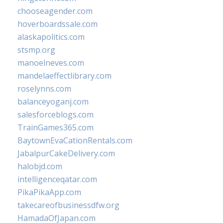
chooseagender.com
hoverboardssale.com
alaskapolitics.com
stsmp.org
manoelneves.com
mandelaeffectlibrary.com
roselynns.com
balanceyoganj.com
salesforceblogs.com
TrainGames365.com
BaytownEvaCationRentals.com
JabalpurCakeDelivery.com
halobjd.com
intelligenceqatar.com
PikaPikaApp.com
takecareofbusinessdfw.org
HamadaOfJapan.com