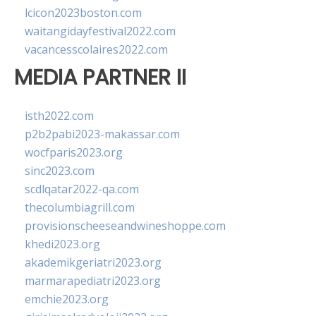
lcicon2023boston.com
waitangidayfestival2022.com
vacancesscolaires2022.com
MEDIA PARTNER II
isth2022.com
p2b2pabi2023-makassar.com
wocfparis2023.org
sinc2023.com
scdlqatar2022-qa.com
thecolumbiagrill.com
provisionscheeseandwineshoppe.com
khedi2023.org
akademikgeriatri2023.org
marmarapediatri2023.org
emchie2023.org