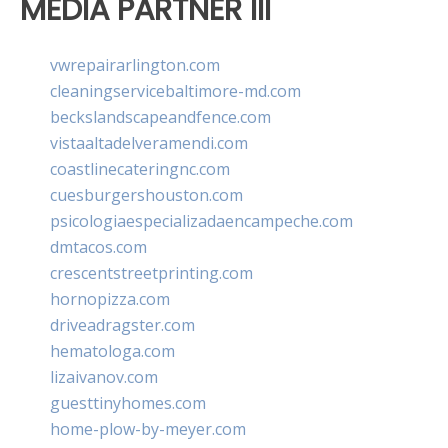
MEDIA PARTNER III
vwrepairarlington.com
cleaningservicebaltimore-md.com
beckslandscapeandfence.com
vistaaltadelveramendi.com
coastlinecateringnc.com
cuesburgershouston.com
psicologiaespecializadaencampeche.com
dmtacos.com
crescentstreetprinting.com
hornopizza.com
driveadragster.com
hematologa.com
lizaivanov.com
guesttinyhomes.com
home-plow-by-meyer.com