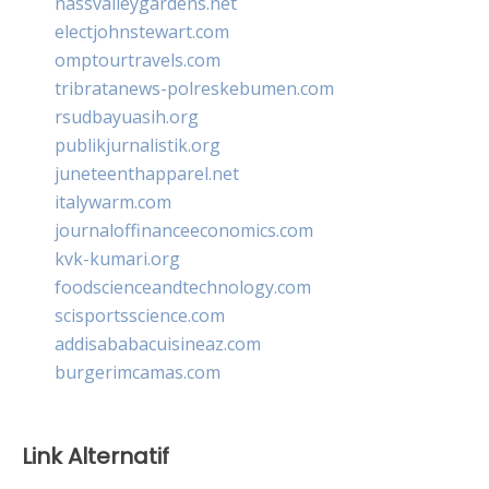
nassvalleygardens.net
electjohnstewart.com
omptourtravels.com
tribratanews-polreskebumen.com
rsudbayuasih.org
publikjurnalistik.org
juneteenthapparel.net
italywarm.com
journaloffinanceeconomics.com
kvk-kumari.org
foodscienceandtechnology.com
scisportsscience.com
addisababacuisineaz.com
burgerimcamas.com
Link Alternatif