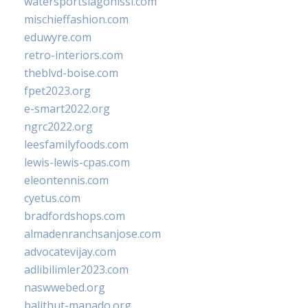
watersportslagonissi.com
mischieffashion.com
eduwyre.com
retro-interiors.com
theblvd-boise.com
fpet2023.org
e-smart2022.org
ngrc2022.org
leesfamilyfoods.com
lewis-lewis-cpas.com
eleontennis.com
cyetus.com
bradfordshops.com
almadenranchsanjose.com
advocatevijay.com
adlibilimler2023.com
naswwebed.org
balithut-manado.org