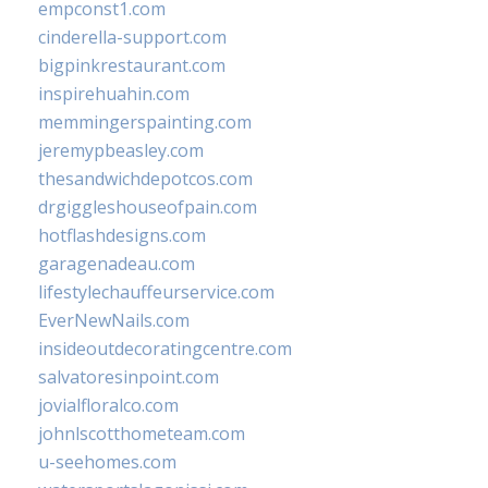
empconst1.com
cinderella-support.com
bigpinkrestaurant.com
inspirehuahin.com
memmingerspainting.com
jeremypbeasley.com
thesandwichdepotcos.com
drgiggleshouseofpain.com
hotflashdesigns.com
garagenadeau.com
lifestylechauffeurservice.com
EverNewNails.com
insideoutdecoratingcentre.com
salvatoresinpoint.com
jovialfloralco.com
johnlscotthometeam.com
u-seehomes.com