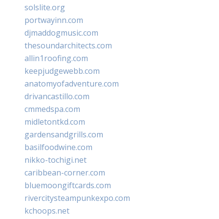
solslite.org
portwayinn.com
djmaddogmusic.com
thesoundarchitects.com
allin1roofing.com
keepjudgewebb.com
anatomyofadventure.com
drivancastillo.com
cmmedspa.com
midletontkd.com
gardensandgrills.com
basilfoodwine.com
nikko-tochigi.net
caribbean-corner.com
bluemoongiftcards.com
rivercitysteampunkexpo.com
kchoops.net