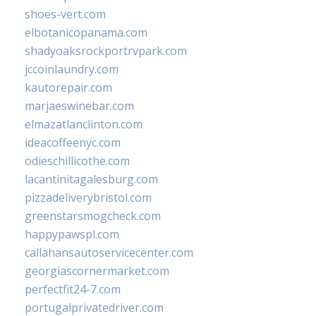
shoes-vert.com
elbotanicopanama.com
shadyoaksrockportrvpark.com
jccoinlaundry.com
kautorepair.com
marjaeswinebar.com
elmazatlanclinton.com
ideacoffeenyc.com
odieschillicothe.com
lacantinitagalesburg.com
pizzadeliverybristol.com
greenstarsmogcheck.com
happypawspl.com
callahansautoservicecenter.com
georgiascornermarket.com
perfectfit24-7.com
portugalprivatedriver.com