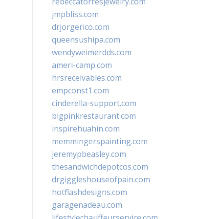
rebeccatorresjewelry.com
jmpbliss.com
drjorgerico.com
queensushipa.com
wendyweimerdds.com
ameri-camp.com
hrsreceivables.com
empconst1.com
cinderella-support.com
bigpinkrestaurant.com
inspirehuahin.com
memmingerspainting.com
jeremypbeasley.com
thesandwichdepotcos.com
drgiggleshouseofpain.com
hotflashdesigns.com
garagenadeau.com
lifestylechauffeurservice.com