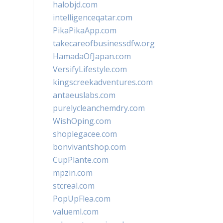
halobjd.com
intelligenceqatar.com
PikaPikaApp.com
takecareofbusinessdfw.org
HamadaOfJapan.com
VersifyLifestyle.com
kingscreekadventures.com
antaeuslabs.com
purelycleanchemdry.com
WishOping.com
shoplegacee.com
bonvivantshop.com
CupPlante.com
mpzin.com
stcreal.com
PopUpFlea.com
valueml.com