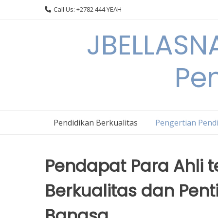
Skip
Call Us: +2782 444 YEAH
to
content
JBELLASNA
Pen
Pendidikan Berkualitas
Pengertian Pendi
Pendapat Para Ahli 
Berkualitas dan Pe
Bangsa