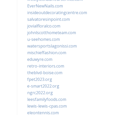
EverNewNails.com
insideoutdecoratingcentre.com
salvatoresinpoint.com
jovialfloralco.com
johnlscotthometeam.com
u-seehomes.com
watersportslagonissi.com
mischieffashion.com
eduwyre.com
retro-interiors.com
theblvd-boise.com
fpet2023.org
e-smart2022.org
ngrc2022.org
leesfamilyfoods.com
lewis-lewis-cpas.com
eleontennis.com