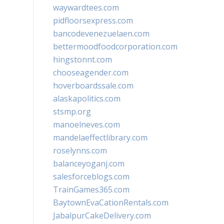
waywardtees.com
pidfloorsexpress.com
bancodevenezuelaen.com
bettermoodfoodcorporation.com
hingstonnt.com
chooseagender.com
hoverboardssale.com
alaskapolitics.com
stsmp.org
manoelneves.com
mandelaeffectlibrary.com
roselynns.com
balanceyoganj.com
salesforceblogs.com
TrainGames365.com
BaytownEvaCationRentals.com
JabalpurCakeDelivery.com