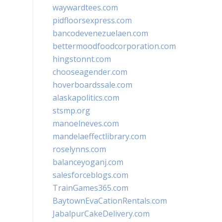
waywardtees.com
pidfloorsexpress.com
bancodevenezuelaen.com
bettermoodfoodcorporation.com
hingstonnt.com
chooseagender.com
hoverboardssale.com
alaskapolitics.com
stsmp.org
manoelneves.com
mandelaeffectlibrary.com
roselynns.com
balanceyoganj.com
salesforceblogs.com
TrainGames365.com
BaytownEvaCationRentals.com
JabalpurCakeDelivery.com