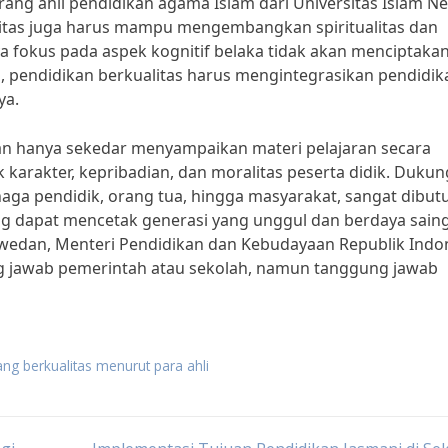
ang ahli pendidikan agama Islam dari Universitas Islam Ne
ualitas juga harus mampu mengembangkan spiritualitas dan
ya fokus pada aspek kognitif belaka tidak akan menciptaka
u, pendidikan berkualitas harus mengintegrasikan pendidik
ya.
an hanya sekedar menyampaikan materi pelajaran secara
arakter, kepribadian, dan moralitas peserta didik. Duku
enaga pendidik, orang tua, hingga masyarakat, sangat dibu
ng dapat mencetak generasi yang unggul dan berdaya saing
aswedan, Menteri Pendidikan dan Kebudayaan Republik Indo
g jawab pemerintah atau sekolah, namun tanggung jawab
ng berkualitas menurut para ahli