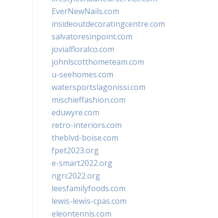
EverNewNails.com
insideoutdecoratingcentre.com
salvatoresinpoint.com
jovialfloralco.com
johnlscotthometeam.com
u-seehomes.com
watersportslagonissi.com
mischieffashion.com
eduwyre.com
retro-interiors.com
theblvd-boise.com
fpet2023.org
e-smart2022.org
ngrc2022.org
leesfamilyfoods.com
lewis-lewis-cpas.com
eleontennis.com