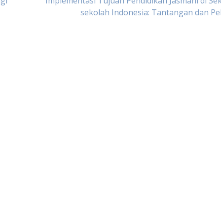
gi
Implementasi Tujuan Pendidikan Jasmani di Se
sekolah Indonesia: Tantangan dan P