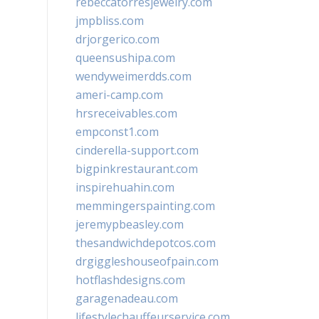
rebeccatorresjewelry.com
jmpbliss.com
drjorgerico.com
queensushipa.com
wendyweimerdds.com
ameri-camp.com
hrsreceivables.com
empconst1.com
cinderella-support.com
bigpinkrestaurant.com
inspirehuahin.com
memmingerspainting.com
jeremypbeasley.com
thesandwichdepotcos.com
drgiggleshouseofpain.com
hotflashdesigns.com
garagenadeau.com
lifestylechauffeurservice.com