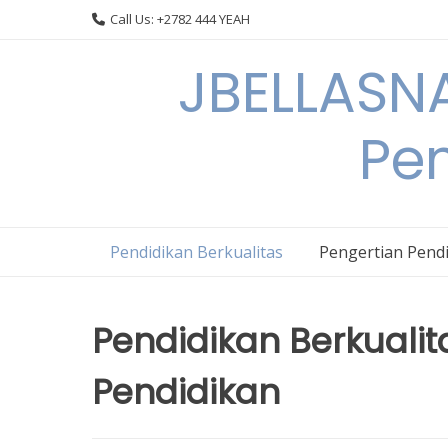
Skip
Call Us: +2782 444 YEAH
to
content
JBELLASNA
Pen
Pendidikan Berkualitas
Pengertian Pendi
Pendidikan Berkualita
Pendidikan