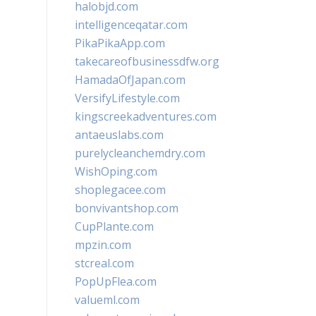
halobjd.com
intelligenceqatar.com
PikaPikaApp.com
takecareofbusinessdfw.org
HamadaOfJapan.com
VersifyLifestyle.com
kingscreekadventures.com
antaeuslabs.com
purelycleanchemdry.com
WishOping.com
shoplegacee.com
bonvivantshop.com
CupPlante.com
mpzin.com
stcreal.com
PopUpFlea.com
valueml.com