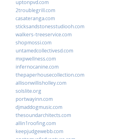
uptonpvd.com
2troublegrill.com
casateranga.com
sticksandstonesstudiooh.com
walkers-treeservice.com
shopmossi.com
untamedcollectivesd.com
mxpwellness.com
infernocanine.com
thepaperhousecollection.com
allisonwillisholley.com
solslite.org
portwayinn.com
djmaddogmusic.com
thesoundarchitects.com
allin1roofing.com
keepjudgewebb.com