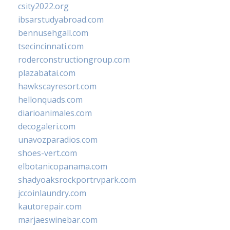
csity2022.org
ibsarstudyabroad.com
bennusehgall.com
tsecincinnati.com
roderconstructiongroup.com
plazabatai.com
hawkscayresort.com
hellonquads.com
diarioanimales.com
decogaleri.com
unavozparadios.com
shoes-vert.com
elbotanicopanama.com
shadyoaksrockportrvpark.com
jccoinlaundry.com
kautorepair.com
marjaeswinebar.com