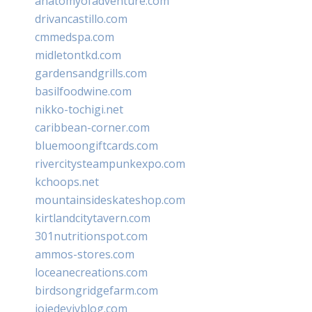
anatomyofadventure.com
drivancastillo.com
cmmedspa.com
midletontkd.com
gardensandgrills.com
basilfoodwine.com
nikko-tochigi.net
caribbean-corner.com
bluemoongiftcards.com
rivercitysteampunkexpo.com
kchoops.net
mountainsideskateshop.com
kirtlandcitytavern.com
301nutritionspot.com
ammos-stores.com
loceanecreations.com
birdsongridgefarm.com
joiedevivblog.com