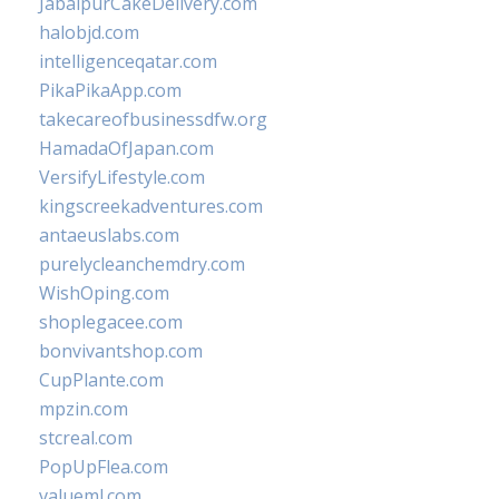
JabalpurCakeDelivery.com
halobjd.com
intelligenceqatar.com
PikaPikaApp.com
takecareofbusinessdfw.org
HamadaOfJapan.com
VersifyLifestyle.com
kingscreekadventures.com
antaeuslabs.com
purelycleanchemdry.com
WishOping.com
shoplegacee.com
bonvivantshop.com
CupPlante.com
mpzin.com
stcreal.com
PopUpFlea.com
valueml.com