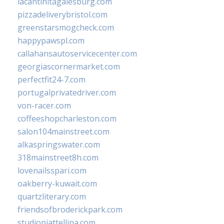
lacantinitagalesburg.com
pizzadeliverybristol.com
greenstarsmogcheck.com
happypawspl.com
callahansautoservicecenter.com
georgiascornermarket.com
perfectfit24-7.com
portugalprivatedriver.com
von-racer.com
coffeeshopcharleston.com
salon104mainstreet.com
alkaspringswater.com
318mainstreet8h.com
lovenailsspari.com
oakberry-kuwait.com
quartzliterary.com
friendsofbroderickpark.com
studiopiattellina.com