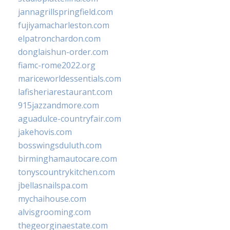
jannagrillspringfield.com
fujiyamacharleston.com
elpatronchardon.com
donglaishun-order.com
fiamc-rome2022.org
mariceworldessentials.com
lafisheriarestaurant.com
915jazzandmore.com
aguadulce-countryfair.com
jakehovis.com
bosswingsduluth.com
birminghamautocare.com
tonyscountrykitchen.com
jbellasnailspa.com
mychaihouse.com
alvisgrooming.com
thegeorginaestate.com