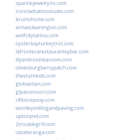
sparklejewelryinc.com
ironcladtattoostudio.com
bruinshome.com
annascleaningsvc.com
wolfcitytattoo.com
oysterbayturkeytrot.com
lafronterarestauranteybar.com
lilyandrosetearoom.com
olivesburgberrypatch.com
theslushkids.com
giobastian.com
glpascensori.com
rifloorepoxy.com
woolleymillingandpaving.com
uptonpvd.com
2troublegrill.com
casateranga.com