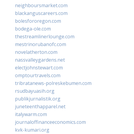
neighboursmarket.com
blackanguscareers.com
bolesfororegon.com
bodega-ole.com
thestreamlinerlounge.com
mestrinorubanofc.com
novelatherton.com
nassvalleygardens.net
electjohnstewart.com
omptourtravels.com
tribratanews-polreskebumen.com
rsudbayuasih.org
publikjurnalistik.org
juneteenthapparel.net
italywarm.com
journaloffinanceeconomics.com
kvk-kumari.org