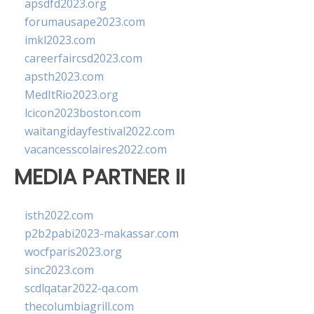
apsdfd2023.org
forumausape2023.com
imkl2023.com
careerfaircsd2023.com
apsth2023.com
MedItRio2023.org
lcicon2023boston.com
waitangidayfestival2022.com
vacancesscolaires2022.com
MEDIA PARTNER II
isth2022.com
p2b2pabi2023-makassar.com
wocfparis2023.org
sinc2023.com
scdlqatar2022-qa.com
thecolumbiagrill.com