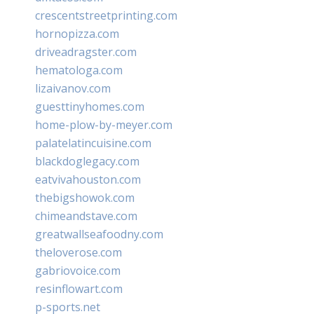
crescentstreetprinting.com
hornopizza.com
driveadragster.com
hematologa.com
lizaivanov.com
guesttinyhomes.com
home-plow-by-meyer.com
palatelatincuisine.com
blackdoglegacy.com
eatvivahouston.com
thebigshowok.com
chimeandstave.com
greatwallseafoodny.com
theloverose.com
gabriovoice.com
resinflowart.com
p-sports.net