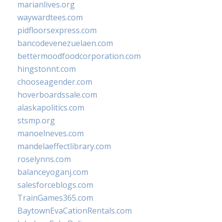
marianlives.org
waywardtees.com
pidfloorsexpress.com
bancodevenezuelaen.com
bettermoodfoodcorporation.com
hingstonnt.com
chooseagender.com
hoverboardssale.com
alaskapolitics.com
stsmp.org
manoelneves.com
mandelaeffectlibrary.com
roselynns.com
balanceyoganj.com
salesforceblogs.com
TrainGames365.com
BaytownEvaCationRentals.com