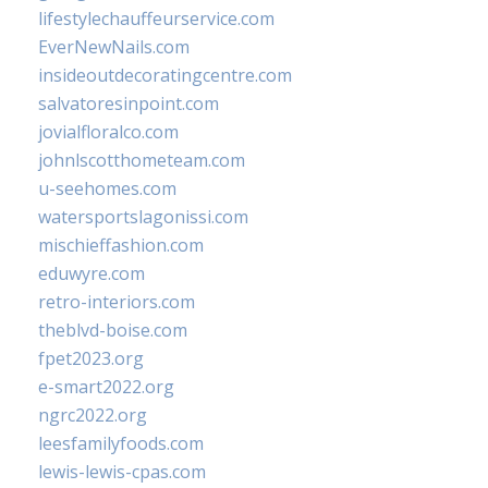
lifestylechauffeurservice.com
EverNewNails.com
insideoutdecoratingcentre.com
salvatoresinpoint.com
jovialfloralco.com
johnlscotthometeam.com
u-seehomes.com
watersportslagonissi.com
mischieffashion.com
eduwyre.com
retro-interiors.com
theblvd-boise.com
fpet2023.org
e-smart2022.org
ngrc2022.org
leesfamilyfoods.com
lewis-lewis-cpas.com