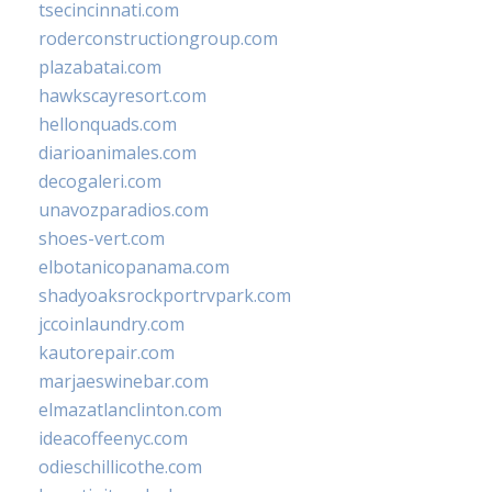
tsecincinnati.com
roderconstructiongroup.com
plazabatai.com
hawkscayresort.com
hellonquads.com
diarioanimales.com
decogaleri.com
unavozparadios.com
shoes-vert.com
elbotanicopanama.com
shadyoaksrockportrvpark.com
jccoinlaundry.com
kautorepair.com
marjaeswinebar.com
elmazatlanclinton.com
ideacoffeenyc.com
odieschillicothe.com