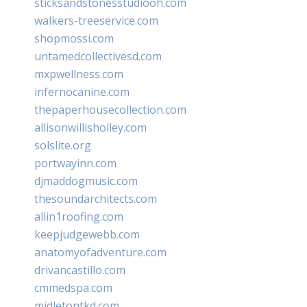
sticksandstonesstudiooh.com
walkers-treeservice.com
shopmossi.com
untamedcollectivesd.com
mxpwellness.com
infernocanine.com
thepaperhousecollection.com
allisonwillisholley.com
solslite.org
portwayinn.com
djmaddogmusic.com
thesoundarchitects.com
allin1roofing.com
keepjudgewebb.com
anatomyofadventure.com
drivancastillo.com
cmmedspa.com
midletontkd.com