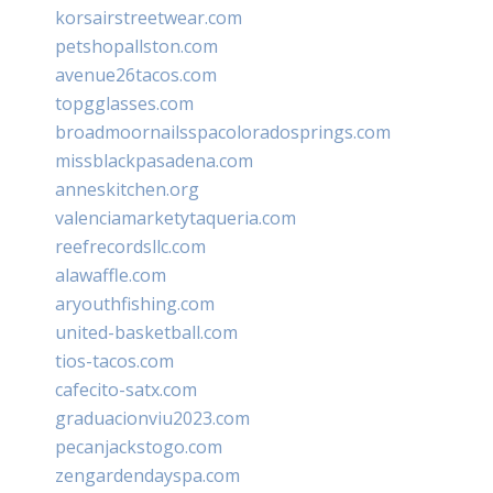
korsairstreetwear.com
petshopallston.com
avenue26tacos.com
topgglasses.com
broadmoornailsspacoloradosprings.com
missblackpasadena.com
anneskitchen.org
valenciamarketytaqueria.com
reefrecordsllc.com
alawaffle.com
aryouthfishing.com
united-basketball.com
tios-tacos.com
cafecito-satx.com
graduacionviu2023.com
pecanjackstogo.com
zengardendayspa.com