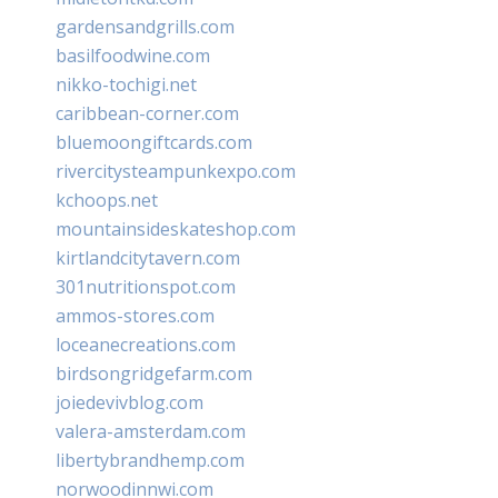
gardensandgrills.com
basilfoodwine.com
nikko-tochigi.net
caribbean-corner.com
bluemoongiftcards.com
rivercitysteampunkexpo.com
kchoops.net
mountainsideskateshop.com
kirtlandcitytavern.com
301nutritionspot.com
ammos-stores.com
loceanecreations.com
birdsongridgefarm.com
joiedevivblog.com
valera-amsterdam.com
libertybrandhemp.com
norwoodinnwi.com