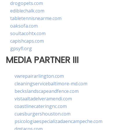
drogopets.com
ediblechalk.com
tabletennisnearme.com
oaksofa.com
soultacohtx.com
capishcaps.com
gpsyfl.org
MEDIA PARTNER III
vwrepairarlington.com
cleaningservicebaltimore-md.com
beckslandscapeandfence.com
vistaaltadelveramendi.com
coastlinecateringnc.com
cuesburgershouston.com
psicologiaespecializadaencampeche.com
dmtacos.com