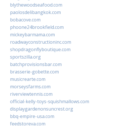
blythewoodseafood.com
paolosdelibangkok.com
bobacove.com
phoone24brookfield.com
mickeybarmama.com
roadwayconstructioninc.com
shopdragonflyboutique.com
sportszilla.org
batchprovisionsbar.com
brasserie-gobette.com
musicrearte.com
morseysfarms.com
riverviewtennis.com
official-kelly-toys-squishmallows.com
displaygardenonsuncrest.org
bbq-empire-usa.com
feedstoreva.com