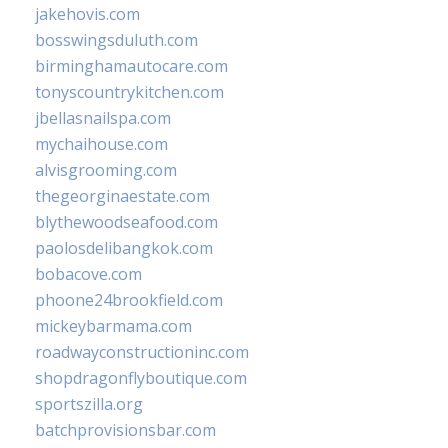
jakehovis.com
bosswingsduluth.com
birminghamautocare.com
tonyscountrykitchen.com
jbellasnailspa.com
mychaihouse.com
alvisgrooming.com
thegeorginaestate.com
blythewoodseafood.com
paolosdelibangkok.com
bobacove.com
phoone24brookfield.com
mickeybarmama.com
roadwayconstructioninc.com
shopdragonflyboutique.com
sportszilla.org
batchprovisionsbar.com