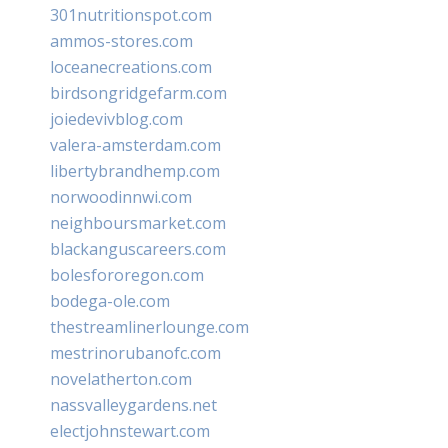
301nutritionspot.com
ammos-stores.com
loceanecreations.com
birdsongridgefarm.com
joiedevivblog.com
valera-amsterdam.com
libertybrandhemp.com
norwoodinnwi.com
neighboursmarket.com
blackanguscareers.com
bolesfororegon.com
bodega-ole.com
thestreamlinerlounge.com
mestrinorubanofc.com
novelatherton.com
nassvalleygardens.net
electjohnstewart.com