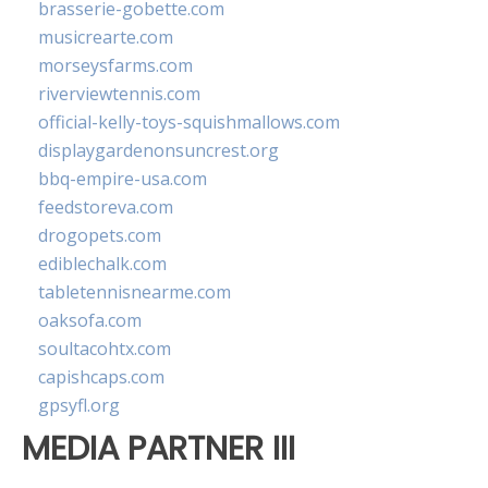
brasserie-gobette.com
musicrearte.com
morseysfarms.com
riverviewtennis.com
official-kelly-toys-squishmallows.com
displaygardenonsuncrest.org
bbq-empire-usa.com
feedstoreva.com
drogopets.com
ediblechalk.com
tabletennisnearme.com
oaksofa.com
soultacohtx.com
capishcaps.com
gpsyfl.org
MEDIA PARTNER III