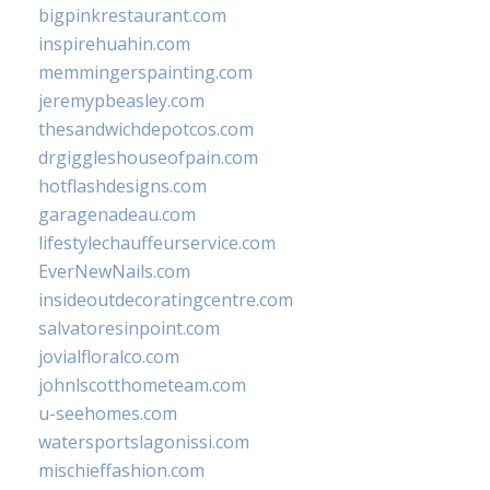
bigpinkrestaurant.com
inspirehuahin.com
memmingerspainting.com
jeremypbeasley.com
thesandwichdepotcos.com
drgiggleshouseofpain.com
hotflashdesigns.com
garagenadeau.com
lifestylechauffeurservice.com
EverNewNails.com
insideoutdecoratingcentre.com
salvatoresinpoint.com
jovialfloralco.com
johnlscotthometeam.com
u-seehomes.com
watersportslagonissi.com
mischieffashion.com