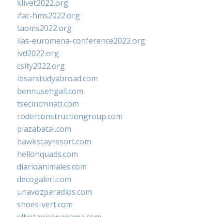
klivet2022.org
ifac-hms2022.org
taoms2022.org
iias-euromena-conference2022.org
ivd2022.org
csity2022.org
ibsarstudyabroad.com
bennusehgall.com
tsecincinnati.com
roderconstructiongroup.com
plazabatai.com
hawkscayresort.com
hellonquads.com
diarioanimales.com
decogaleri.com
unavozparadios.com
shoes-vert.com