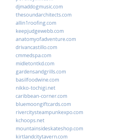
djmaddogmusic.com
thesoundarchitects.com
allin1roofing.com
keepjudgewebb.com
anatomyofadventure.com
drivancastillo.com
cmmedspa.com
midletontkd.com
gardensandgrills.com
basilfoodwine.com
nikko-tochigi.net
caribbean-corner.com
bluemoongiftcards.com
rivercitysteampunkexpo.com
kchoops.net
mountainsideskateshop.com
kirtlandcitytavern.com