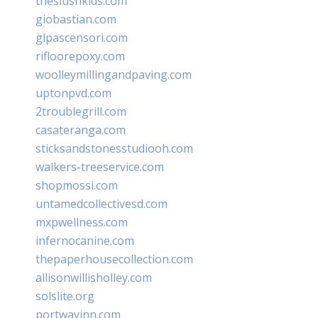
theslushkids.com
giobastian.com
glpascensori.com
rifloorepoxy.com
woolleymillingandpaving.com
uptonpvd.com
2troublegrill.com
casateranga.com
sticksandstonesstudiooh.com
walkers-treeservice.com
shopmossi.com
untamedcollectivesd.com
mxpwellness.com
infernocanine.com
thepaperhousecollection.com
allisonwillisholley.com
solslite.org
portwayinn.com