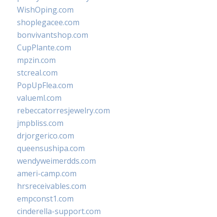
WishOping.com
shoplegacee.com
bonvivantshop.com
CupPlante.com
mpzin.com
stcreal.com
PopUpFlea.com
valueml.com
rebeccatorresjewelry.com
jmpbliss.com
drjorgerico.com
queensushipa.com
wendyweimerdds.com
ameri-camp.com
hrsreceivables.com
empconst1.com
cinderella-support.com