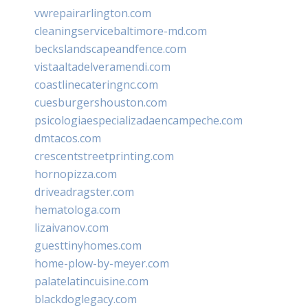
vwrepairarlington.com
cleaningservicebaltimore-md.com
beckslandscapeandfence.com
vistaaltadelveramendi.com
coastlinecateringnc.com
cuesburgershouston.com
psicologiaespecializadaencampeche.com
dmtacos.com
crescentstreetprinting.com
hornopizza.com
driveadragster.com
hematologa.com
lizaivanov.com
guesttinyhomes.com
home-plow-by-meyer.com
palatelatincuisine.com
blackdoglegacy.com