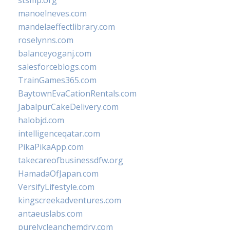
stsmp.org
manoelneves.com
mandelaeffectlibrary.com
roselynns.com
balanceyoganj.com
salesforceblogs.com
TrainGames365.com
BaytownEvaCationRentals.com
JabalpurCakeDelivery.com
halobjd.com
intelligenceqatar.com
PikaPikaApp.com
takecareofbusinessdfw.org
HamadaOfJapan.com
VersifyLifestyle.com
kingscreekadventures.com
antaeuslabs.com
purelycleanchemdry.com