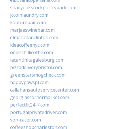
elbotanicopanama.com
shadyoaksrockportrvpark.com
jccoinlaundry.com
kautorepair.com
marjaeswinebar.com
elmazatlanclinton.com
ideacoffeenyc.com
odieschillicothe.com
lacantinitagalesburg.com
pizzadeliverybristol.com
greenstarsmogcheck.com
happypawspl.com
callahansautoservicecenter.com
georgiascornermarket.com
perfectfit24-7.com
portugalprivatedriver.com
von-racer.com
coffeeshopcharleston.com