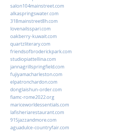
salon104mainstreet.com
alkaspringswater.com
318mainstreet8h.com
lovenailsspari.com
oakberry-kuwait.com
quartzliterary.com
friendsofbroderickpark.com
studiopiattellina.com
jannagrillspringfield.com
fujiyamacharleston.com
elpatronchardon.com
donglaishun-order.com
fiamc-rome2022.org
mariceworldessentials.com
lafisheriarestaurant.com
915jazzandmore.com
aguadulce-countryfair.com