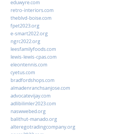
eduwyre.com
retro-interiors.com
theblvd-boise.com
fpet2023.org
e-smart2022.org
ngrc2022.org
leesfamilyfoods.com
lewis-lewis-cpas.com
eleontennis.com
cyetus.com
bradfordshops.com
almadenranchsanjose.com
advocatevijay.com
adlibilimler2023.com
naswwebed.org
balithut-manado.org
alteregotradingcompany.org