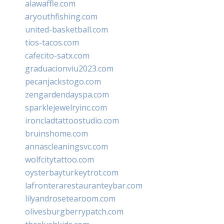
alawaffle.com
aryouthfishing.com
united-basketball.com
tios-tacos.com
cafecito-satx.com
graduacionviu2023.com
pecanjackstogo.com
zengardendayspa.com
sparklejewelryinc.com
ironcladtattoostudio.com
bruinshome.com
annascleaningsvc.com
wolfcitytattoo.com
oysterbayturkeytrot.com
lafronterarestauranteybar.com
lilyandrosetearoom.com
olivesburgberrypatch.com