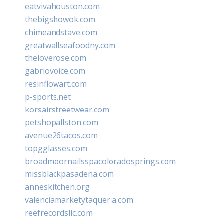
eatvivahouston.com
thebigshowok.com
chimeandstave.com
greatwallseafoodny.com
theloverose.com
gabriovoice.com
resinflowart.com
p-sports.net
korsairstreetwear.com
petshopallston.com
avenue26tacos.com
topgglasses.com
broadmoornailsspacoloradosprings.com
missblackpasadena.com
anneskitchen.org
valenciamarketytaqueria.com
reefrecordsllc.com