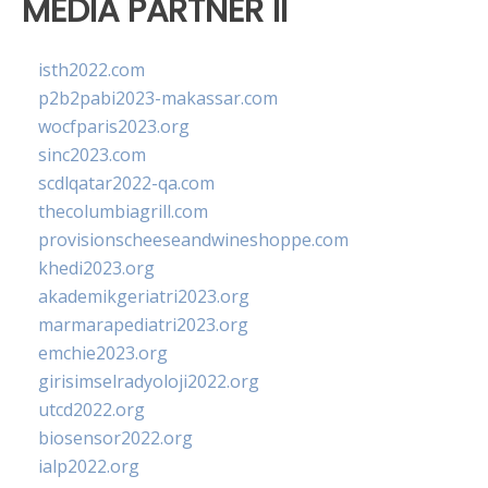
MEDIA PARTNER II
isth2022.com
p2b2pabi2023-makassar.com
wocfparis2023.org
sinc2023.com
scdlqatar2022-qa.com
thecolumbiagrill.com
provisionscheeseandwineshoppe.com
khedi2023.org
akademikgeriatri2023.org
marmarapediatri2023.org
emchie2023.org
girisimselradyoloji2022.org
utcd2022.org
biosensor2022.org
ialp2022.org