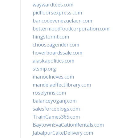
waywardtees.com
pidfloorsexpress.com
bancodevenezuelaen.com
bettermoodfoodcorporation.com
hingstonnt.com
chooseagender.com
hoverboardssale.com
alaskapolitics.com
stsmp.org
manoelneves.com
mandelaeffectlibrary.com
roselynns.com
balanceyoganj.com
salesforceblogs.com
TrainGames365.com
BaytownEvaCationRentals.com
JabalpurCakeDelivery.com