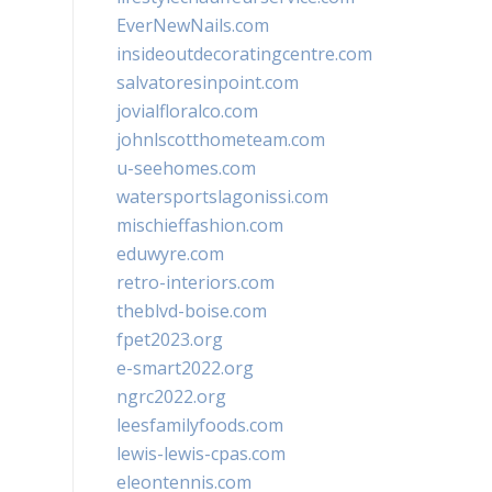
EverNewNails.com
insideoutdecoratingcentre.com
salvatoresinpoint.com
jovialfloralco.com
johnlscotthometeam.com
u-seehomes.com
watersportslagonissi.com
mischieffashion.com
eduwyre.com
retro-interiors.com
theblvd-boise.com
fpet2023.org
e-smart2022.org
ngrc2022.org
leesfamilyfoods.com
lewis-lewis-cpas.com
eleontennis.com