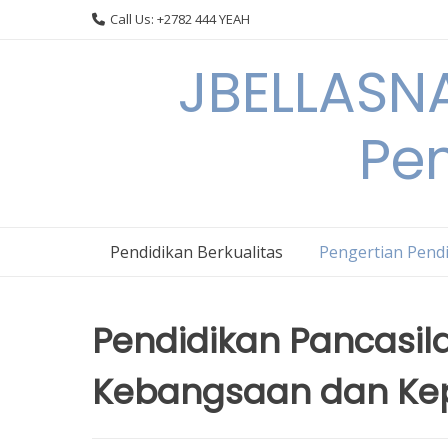
Skip
Call Us: +2782 444 YEAH
to
content
JBELLASNA
Pen
Pendidikan Berkualitas
Pengertian Pendi
Pendidikan Pancasi
Kebangsaan dan Kep