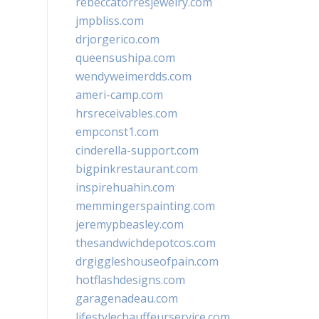
rebeccatorresjewelry.com
jmpbliss.com
drjorgerico.com
queensushipa.com
wendyweimerdds.com
ameri-camp.com
hrsreceivables.com
empconst1.com
cinderella-support.com
bigpinkrestaurant.com
inspirehuahin.com
memmingerspainting.com
jeremypbeasley.com
thesandwichdepotcos.com
drgiggleshouseofpain.com
hotflashdesigns.com
garagenadeau.com
lifestylechauffeurservice.com