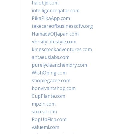
halobjd.com
intelligenceqatar.com
PikaPikaApp.com
takecareofbusinessdfw.org
HamadaOfJapan.com
VersifyLifestyle.com
kingscreekadventures.com
antaeuslabs.com
purelycleanchemdry.com
WishOping.com
shoplegacee.com
bonvivantshop.com
CupPlante.com
mpzin.com
stcreal.com
PopUpFlea.com
valueml.com