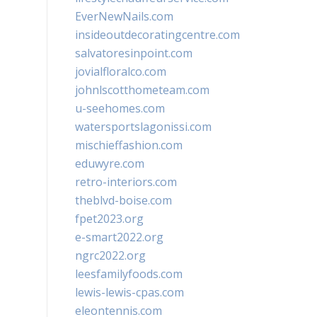
EverNewNails.com
insideoutdecoratingcentre.com
salvatoresinpoint.com
jovialfloralco.com
johnlscotthometeam.com
u-seehomes.com
watersportslagonissi.com
mischieffashion.com
eduwyre.com
retro-interiors.com
theblvd-boise.com
fpet2023.org
e-smart2022.org
ngrc2022.org
leesfamilyfoods.com
lewis-lewis-cpas.com
eleontennis.com