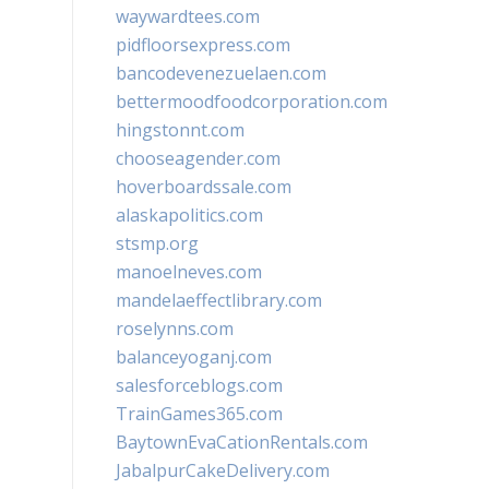
waywardtees.com
pidfloorsexpress.com
bancodevenezuelaen.com
bettermoodfoodcorporation.com
hingstonnt.com
chooseagender.com
hoverboardssale.com
alaskapolitics.com
stsmp.org
manoelneves.com
mandelaeffectlibrary.com
roselynns.com
balanceyoganj.com
salesforceblogs.com
TrainGames365.com
BaytownEvaCationRentals.com
JabalpurCakeDelivery.com