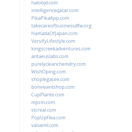
halobjd.com
intelligenceqatar.com
PikaPikaApp.com
takecareofbusinessdfw.org
HamadaOfJapan.com
VersifyLifestyle.com
kingscreekadventures.com
antaeuslabs.com
purelycleanchemdry.com
WishOping.com
shoplegacee.com
bonvivantshop.com
CupPlante.com
mpzin.com
stcreal.com
PopUpFlea.com
valueml.com