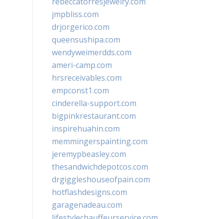
rebeccatorresjewelry.com
jmpbliss.com
drjorgerico.com
queensushipa.com
wendyweimerdds.com
ameri-camp.com
hrsreceivables.com
empconst1.com
cinderella-support.com
bigpinkrestaurant.com
inspirehuahin.com
memmingerspainting.com
jeremypbeasley.com
thesandwichdepotcos.com
drgiggleshouseofpain.com
hotflashdesigns.com
garagenadeau.com
lifestylechauffeurservice.com