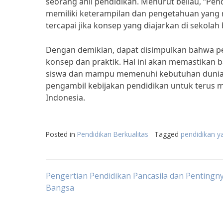
seorang ahli pendidikan. Menurut beliau, “Pe
memiliki keterampilan dan pengetahuan yang r
tercapai jika konsep yang diajarkan di sekolah
Dengan demikian, dapat disimpulkan bahwa p
konsep dan praktik. Hal ini akan memastikan 
siswa dan mampu memenuhi kebutuhan dunia ke
pengambil kebijakan pendidikan untuk terus 
Indonesia.
Posted in
Pendidikan Berkualitas
Tagged
pendidikan ya
Post
Pengertian Pendidikan Pancasila dan Pentingn
Bangsa
navigation