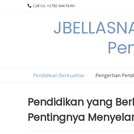
Skip
Call Us: +2782 444 YEAH
to
content
JBELLASNA
Pen
Pendidikan Berkualitas
Pengertian Pendi
Pendidikan yang Berk
Pentingnya Menyelar