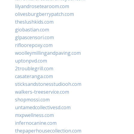
lilyandrosetearoom.com
olivesburgberrypatch.com
theslushkids.com
giobastian.com
glpascensori.com
rifloorepoxy.com
woolleymillingandpaving.com
uptonpvd.com
2troublegrill.com
casateranga.com
sticksandstonesstudiooh.com
walkers-treeservice.com
shopmossi.com
untamedcollectivesd.com
mxpwellness.com
infernocanine.com
thepaperhousecollection.com