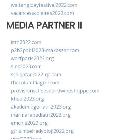
waitangidayfestival2022.com
vacancesscolaires2022.com
MEDIA PARTNER II
isth2022.com
p2b2pabi2023-makassar.com
wocfparis2023.org
sinc2023.com
scdlqatar2022-qa.com
thecolumbiagrill.com
provisionscheeseandwineshoppe.com
khedi2023.org
akademikgeriatri2023.org
marmarapediatri2023.org
emchie2023.org
girisimselradyoloji2022.org