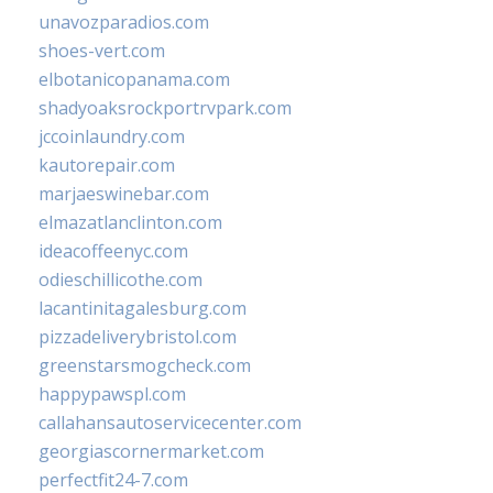
unavozparadios.com
shoes-vert.com
elbotanicopanama.com
shadyoaksrockportrvpark.com
jccoinlaundry.com
kautorepair.com
marjaeswinebar.com
elmazatlanclinton.com
ideacoffeenyc.com
odieschillicothe.com
lacantinitagalesburg.com
pizzadeliverybristol.com
greenstarsmogcheck.com
happypawspl.com
callahansautoservicecenter.com
georgiascornermarket.com
perfectfit24-7.com