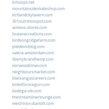
kchoops.net
mountainsideskateshop.com
kirtlandcitytavern.com
301nutritionspot.com
ammos-stores.com
loceanecreations.com
birdsongridgefarm.com
joiedevivblog.com
valera-amsterdam.com
libertybrandhemp.com
norwoodinnwi.com
neighboursmarket.com
blackanguscareers.com
bolesfororegon.com
bodega-ole.com
thestreamlinerlounge.com
mestrinorubanofc.com