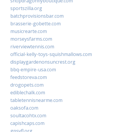
shopdragonflyboutique.com
sportszilla.org
batchprovisionsbar.com
brasserie-gobette.com
musicrearte.com
morseysfarms.com
riverviewtennis.com
official-kelly-toys-squishmallows.com
displaygardenonsuncrest.org
bbq-empire-usa.com
feedstoreva.com
drogopets.com
ediblechalk.com
tabletennisnearme.com
oaksofa.com
soultacohtx.com
capishcaps.com
gpsyfl.org