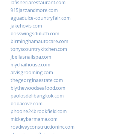
lafisheriarestaurant.com
915jazzandmore.com
aguadulce-countryfair.com
jakehovis.com
bosswingsduluth.com
birminghamautocare.com
tonyscountrykitchen.com
jbellasnailspa.com
mychaihouse.com
alvisgrooming.com
thegeorginaestate.com
blythewoodseafood.com
paolosdelibangkok.com
bobacove.com
phoone24brookfield.com
mickeybarmama.com
roadwayconstructioninc.com