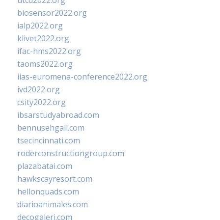
utcd2022.org
biosensor2022.org
ialp2022.org
klivet2022.org
ifac-hms2022.org
taoms2022.org
iias-euromena-conference2022.org
ivd2022.org
csity2022.org
ibsarstudyabroad.com
bennusehgall.com
tsecincinnati.com
roderconstructiongroup.com
plazabatai.com
hawkscayresort.com
hellonquads.com
diarioanimales.com
decogaleri.com