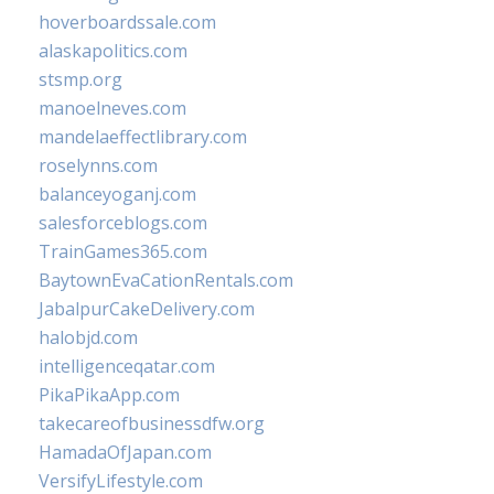
hoverboardssale.com
alaskapolitics.com
stsmp.org
manoelneves.com
mandelaeffectlibrary.com
roselynns.com
balanceyoganj.com
salesforceblogs.com
TrainGames365.com
BaytownEvaCationRentals.com
JabalpurCakeDelivery.com
halobjd.com
intelligenceqatar.com
PikaPikaApp.com
takecareofbusinessdfw.org
HamadaOfJapan.com
VersifyLifestyle.com