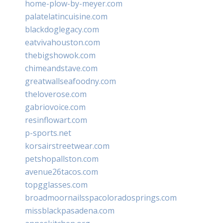
home-plow-by-meyer.com
palatelatincuisine.com
blackdoglegacy.com
eatvivahouston.com
thebigshowok.com
chimeandstave.com
greatwallseafoodny.com
theloverose.com
gabriovoice.com
resinflowart.com
p-sports.net
korsairstreetwear.com
petshopallston.com
avenue26tacos.com
topgglasses.com
broadmoornailsspacoloradosprings.com
missblackpasadena.com