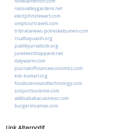
novelatherton.com
nassvalleygardens.net
electjohnstewart.com
omptourtravels.com
tribratanews-polreskebumen.com
rsudbayuasih.org
publikjurnalistik.org
juneteenthapparel.net
italywarm.com
journaloffinanceeconomics.com
kvk-kumari.org
foodscienceandtechnology.com
scisportsscience.com
addisababacuisineaz.com
burgerimcamas.com
Link Alternatif