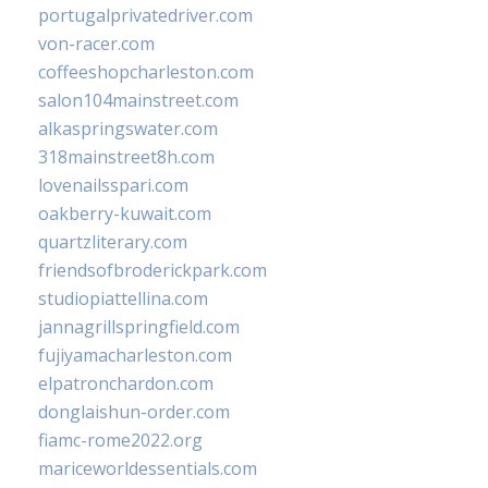
portugalprivatedriver.com
von-racer.com
coffeeshopcharleston.com
salon104mainstreet.com
alkaspringswater.com
318mainstreet8h.com
lovenailsspari.com
oakberry-kuwait.com
quartzliterary.com
friendsofbroderickpark.com
studiopiattellina.com
jannagrillspringfield.com
fujiyamacharleston.com
elpatronchardon.com
donglaishun-order.com
fiamc-rome2022.org
mariceworldessentials.com