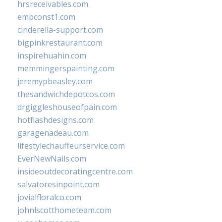
hrsreceivables.com
empconst1.com
cinderella-support.com
bigpinkrestaurant.com
inspirehuahin.com
memmingerspainting.com
jeremypbeasley.com
thesandwichdepotcos.com
drgiggleshouseofpain.com
hotflashdesigns.com
garagenadeau.com
lifestylechauffeurservice.com
EverNewNails.com
insideoutdecoratingcentre.com
salvatoresinpoint.com
jovialfloralco.com
johnlscotthometeam.com