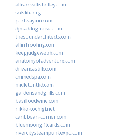
allisonwillisholley.com
solslite.org
portwayinn.com
djmaddogmusic.com
thesoundarchitects.com
allin1roofing.com
keepjudgewebb.com
anatomyofadventure.com
drivancastillo.com
cmmedspa.com
midletontkd.com
gardensandgrills.com
basilfoodwine.com
nikko-tochigi.net
caribbean-corner.com
bluemoongiftcards.com
rivercitysteampunkexpo.com