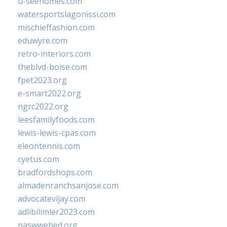
u-seehomes.com
watersportslagonissi.com
mischieffashion.com
eduwyre.com
retro-interiors.com
theblvd-boise.com
fpet2023.org
e-smart2022.org
ngrc2022.org
leesfamilyfoods.com
lewis-lewis-cpas.com
eleontennis.com
cyetus.com
bradfordshops.com
almadenranchsanjose.com
advocatevijay.com
adlibilimler2023.com
naswwebed.org