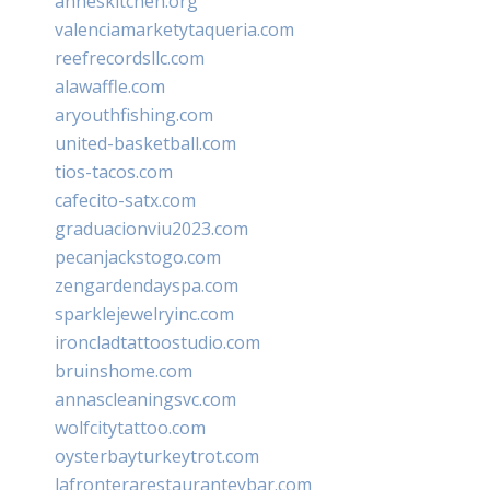
anneskitchen.org
valenciamarketytaqueria.com
reefrecordsllc.com
alawaffle.com
aryouthfishing.com
united-basketball.com
tios-tacos.com
cafecito-satx.com
graduacionviu2023.com
pecanjackstogo.com
zengardendayspa.com
sparklejewelryinc.com
ironcladtattoostudio.com
bruinshome.com
annascleaningsvc.com
wolfcitytattoo.com
oysterbayturkeytrot.com
lafronterarestauranteybar.com