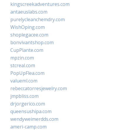
kingscreekadventures.com
antaeuslabs.com
purelycleanchemdry.com
WishOping.com
shoplegacee.com
bonvivantshop.com
CupPlante.com
mpzin.com
stcreal.com
PopUpFlea.com
valueml.com
rebeccatorresjewelry.com
jmpbliss.com
drjorgerico.com
queensushipa.com
wendyweimerdds.com
ameri-camp.com