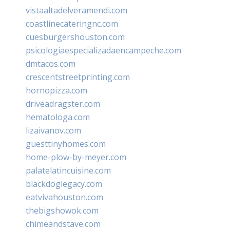
vistaaltadelveramendi.com
coastlinecateringnc.com
cuesburgershouston.com
psicologiaespecializadaencampeche.com
dmtacos.com
crescentstreetprinting.com
hornopizza.com
driveadragster.com
hematologa.com
lizaivanov.com
guesttinyhomes.com
home-plow-by-meyer.com
palatelatincuisine.com
blackdoglegacy.com
eatvivahouston.com
thebigshowok.com
chimeandstave.com