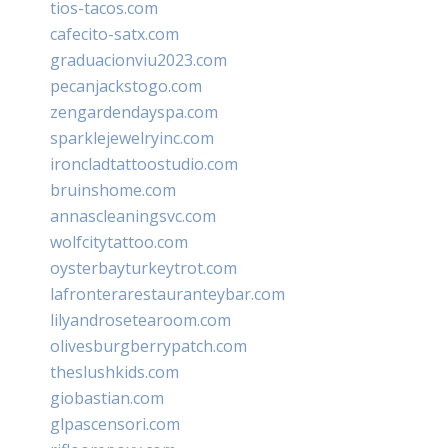
tios-tacos.com
cafecito-satx.com
graduacionviu2023.com
pecanjackstogo.com
zengardendayspa.com
sparklejewelryinc.com
ironcladtattoostudio.com
bruinshome.com
annascleaningsvc.com
wolfcitytattoo.com
oysterbayturkeytrot.com
lafronterarestauranteybar.com
lilyandrosetearoom.com
olivesburgberrypatch.com
theslushkids.com
giobastian.com
glpascensori.com