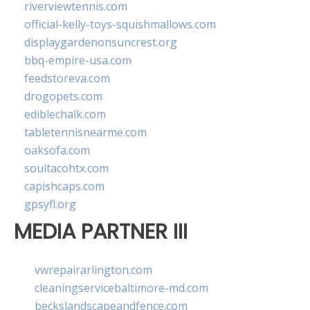
riverviewtennis.com
official-kelly-toys-squishmallows.com
displaygardenonsuncrest.org
bbq-empire-usa.com
feedstoreva.com
drogopets.com
ediblechalk.com
tabletennisnearme.com
oaksofa.com
soultacohtx.com
capishcaps.com
gpsyfl.org
MEDIA PARTNER III
vwrepairarlington.com
cleaningservicebaltimore-md.com
beckslandscapeandfence.com