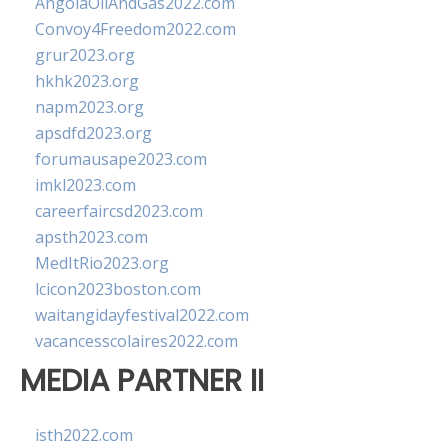
AngolaOilAndGas2022.com
Convoy4Freedom2022.com
grur2023.org
hkhk2023.org
napm2023.org
apsdfd2023.org
forumausape2023.com
imkl2023.com
careerfaircsd2023.com
apsth2023.com
MedItRio2023.org
lcicon2023boston.com
waitangidayfestival2022.com
vacancesscolaires2022.com
MEDIA PARTNER II
isth2022.com