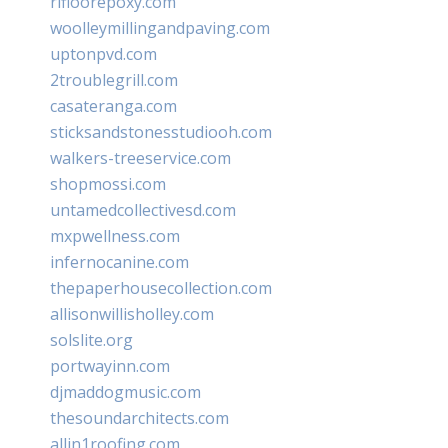
rifloorepoxy.com
woolleymillingandpaving.com
uptonpvd.com
2troublegrill.com
casateranga.com
sticksandstonesstudiooh.com
walkers-treeservice.com
shopmossi.com
untamedcollectivesd.com
mxpwellness.com
infernocanine.com
thepaperhousecollection.com
allisonwillisholley.com
solslite.org
portwayinn.com
djmaddogmusic.com
thesoundarchitects.com
allin1roofing.com