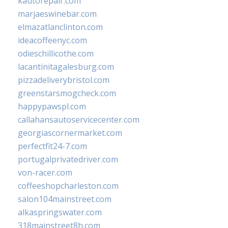
kautorepair.com
marjaeswinebar.com
elmazatlanclinton.com
ideacoffeenyc.com
odieschillicothe.com
lacantinitagalesburg.com
pizzadeliverybristol.com
greenstarsmogcheck.com
happypawspl.com
callahansautoservicecenter.com
georgiascornermarket.com
perfectfit24-7.com
portugalprivatedriver.com
von-racer.com
coffeeshopcharleston.com
salon104mainstreet.com
alkaspringswater.com
318mainstreet8h.com