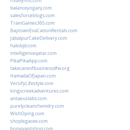
roselynns.com
balanceyoganj.com
salesforceblogs.com
TrainGames365.com
BaytownEvaCationRentals.com
JabalpurCakeDelivery.com
halobjd.com
intelligenceqatar.com
PikaPikaApp.com
takecareofbusinessdfw.org
HamadaOfJapan.com
VersifyLifestyle.com
kingscreekadventures.com
antaeuslabs.com
purelycleanchemdry.com
WishOping.com
shoplegacee.com
bonvivantshop.com