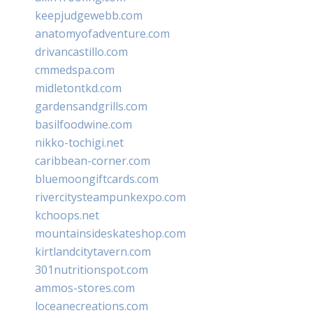
keepjudgewebb.com
anatomyofadventure.com
drivancastillo.com
cmmedspa.com
midletontkd.com
gardensandgrills.com
basilfoodwine.com
nikko-tochigi.net
caribbean-corner.com
bluemoongiftcards.com
rivercitysteampunkexpo.com
kchoops.net
mountainsideskateshop.com
kirtlandcitytavern.com
301nutritionspot.com
ammos-stores.com
loceanecreations.com