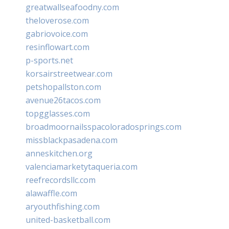
greatwallseafoodny.com
theloverose.com
gabriovoice.com
resinflowart.com
p-sports.net
korsairstreetwear.com
petshopallston.com
avenue26tacos.com
topgglasses.com
broadmoornailsspacoloradosprings.com
missblackpasadena.com
anneskitchen.org
valenciamarketytaqueria.com
reefrecordsllc.com
alawaffle.com
aryouthfishing.com
united-basketball.com