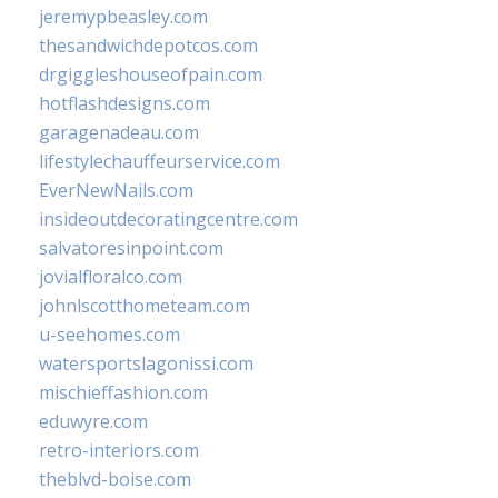
jeremypbeasley.com
thesandwichdepotcos.com
drgiggleshouseofpain.com
hotflashdesigns.com
garagenadeau.com
lifestylechauffeurservice.com
EverNewNails.com
insideoutdecoratingcentre.com
salvatoresinpoint.com
jovialfloralco.com
johnlscotthometeam.com
u-seehomes.com
watersportslagonissi.com
mischieffashion.com
eduwyre.com
retro-interiors.com
theblvd-boise.com