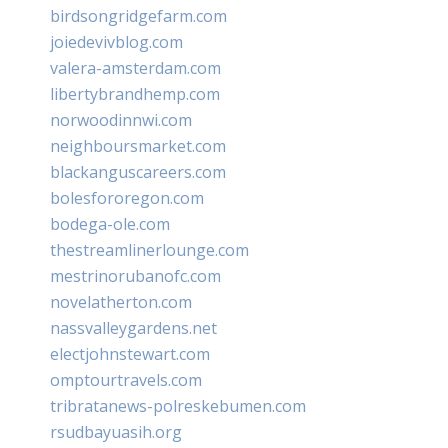
birdsongridgefarm.com
joiedevivblog.com
valera-amsterdam.com
libertybrandhemp.com
norwoodinnwi.com
neighboursmarket.com
blackanguscareers.com
bolesfororegon.com
bodega-ole.com
thestreamlinerlounge.com
mestrinorubanofc.com
novelatherton.com
nassvalleygardens.net
electjohnstewart.com
omptourtravels.com
tribratanews-polreskebumen.com
rsudbayuasih.org