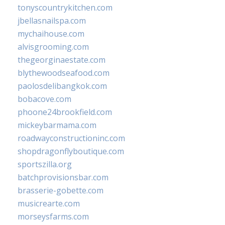
tonyscountrykitchen.com
jbellasnailspa.com
mychaihouse.com
alvisgrooming.com
thegeorginaestate.com
blythewoodseafood.com
paolosdelibangkok.com
bobacove.com
phoone24brookfield.com
mickeybarmama.com
roadwayconstructioninc.com
shopdragonflyboutique.com
sportszilla.org
batchprovisionsbar.com
brasserie-gobette.com
musicrearte.com
morseysfarms.com