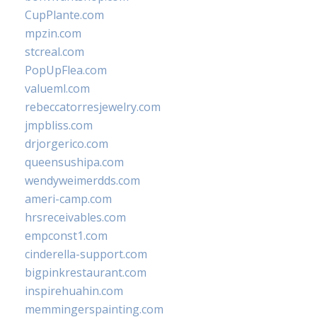
CupPlante.com
mpzin.com
stcreal.com
PopUpFlea.com
valueml.com
rebeccatorresjewelry.com
jmpbliss.com
drjorgerico.com
queensushipa.com
wendyweimerdds.com
ameri-camp.com
hrsreceivables.com
empconst1.com
cinderella-support.com
bigpinkrestaurant.com
inspirehuahin.com
memmingerspainting.com