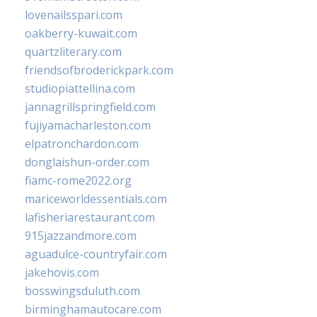
lovenailsspari.com
oakberry-kuwait.com
quartzliterary.com
friendsofbroderickpark.com
studiopiattellina.com
jannagrillspringfield.com
fujiyamacharleston.com
elpatronchardon.com
donglaishun-order.com
fiamc-rome2022.org
mariceworldessentials.com
lafisheriarestaurant.com
915jazzandmore.com
aguadulce-countryfair.com
jakehovis.com
bosswingsduluth.com
birminghamautocare.com