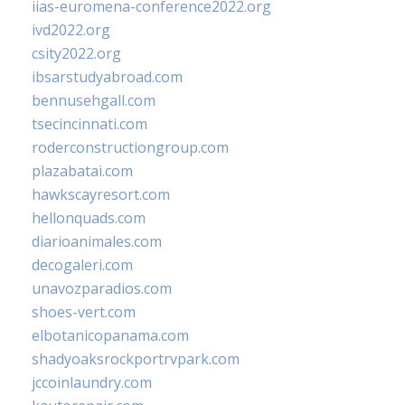
iias-euromena-conference2022.org
ivd2022.org
csity2022.org
ibsarstudyabroad.com
bennusehgall.com
tsecincinnati.com
roderconstructiongroup.com
plazabatai.com
hawkscayresort.com
hellonquads.com
diarioanimales.com
decogaleri.com
unavozparadios.com
shoes-vert.com
elbotanicopanama.com
shadyoaksrockportrvpark.com
jccoinlaundry.com