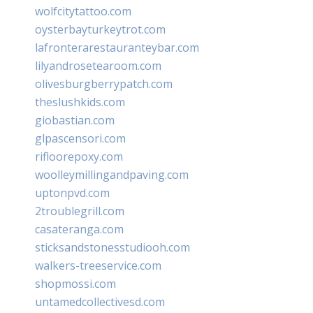
wolfcitytattoo.com
oysterbayturkeytrot.com
lafronterarestauranteybar.com
lilyandrosetearoom.com
olivesburgberrypatch.com
theslushkids.com
giobastian.com
glpascensori.com
rifloorepoxy.com
woolleymillingandpaving.com
uptonpvd.com
2troublegrill.com
casateranga.com
sticksandstonesstudiooh.com
walkers-treeservice.com
shopmossi.com
untamedcollectivesd.com