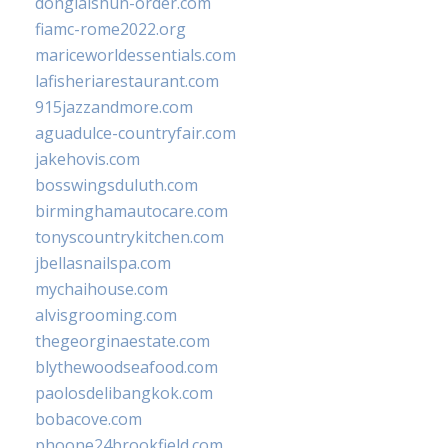
donglaishun-order.com
fiamc-rome2022.org
mariceworldessentials.com
lafisheriarestaurant.com
915jazzandmore.com
aguadulce-countryfair.com
jakehovis.com
bosswingsduluth.com
birminghamautocare.com
tonyscountrykitchen.com
jbellasnailspa.com
mychaihouse.com
alvisgrooming.com
thegeorginaestate.com
blythewoodseafood.com
paolosdelibangkok.com
bobacove.com
phoone24brookfield.com