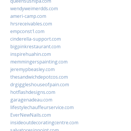
queensushipa.com
wendyweimerdds.com
ameri-camp.com
hrsreceivables.com
empconst1.com
cinderella-support.com
bigpinkrestaurant.com
inspirehuahin.com
memmingerspainting.com
jeremypbeasley.com
thesandwichdepotcos.com
drgiggleshouseofpain.com
hotflashdesigns.com
garagenadeau.com
lifestylechauffeurservice.com
EverNewNails.com
insideoutdecoratingcentre.com
salvatoresinpoint.com