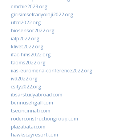
emchie2023.org
girisimselradyoloji2022.org
utcd2022.org
biosensor2022.org
ialp2022.org
klivet2022.org
ifac-hms2022.org
taoms2022.org
iias-euromena-conference2022.org
ivd2022.org
csity2022.org
ibsarstudyabroad.com
bennusehgall.com
tsecincinnati.com
roderconstructiongroup.com
plazabatai.com
hawkscayresort.com