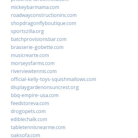
mickeybarmama.com
roadwayconstructioninc.com
shopdragonflyboutique.com
sportszilla.org
batchprovisionsbar.com
brasserie-gobette.com
musicrearte.com
morseysfarms.com
riverviewtennis.com
official-kelly-toys-squishmallows.com
displaygardenonsuncrest.org
bbq-empire-usa.com
feedstoreva.com
drogopets.com
ediblechalk.com
tabletennisnearme.com
oaksofa.com