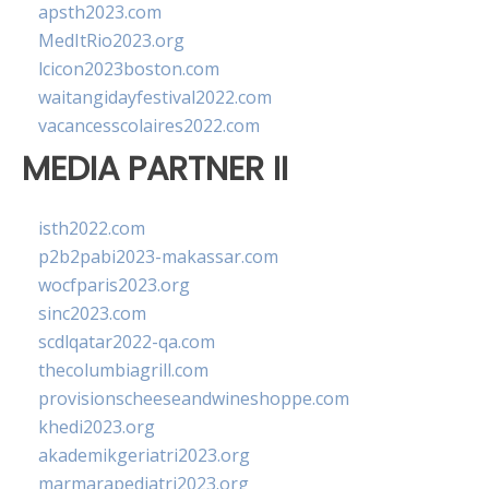
apsth2023.com
MedItRio2023.org
lcicon2023boston.com
waitangidayfestival2022.com
vacancesscolaires2022.com
MEDIA PARTNER II
isth2022.com
p2b2pabi2023-makassar.com
wocfparis2023.org
sinc2023.com
scdlqatar2022-qa.com
thecolumbiagrill.com
provisionscheeseandwineshoppe.com
khedi2023.org
akademikgeriatri2023.org
marmarapediatri2023.org