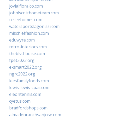
jovialfloralco.com
johnlscotthometeam.com
u-seehomes.com
watersportslagonissi.com
mischieffashion.com
eduwyre.com
retro-interiors.com
theblvd-boise.com
fpet2023.org
e-smart2022.org
ngrc2022.org
leesfamilyfoods.com
lewis-lewis-cpas.com
eleontennis.com
cyetus.com
bradfordshops.com
almadenranchsanjose.com