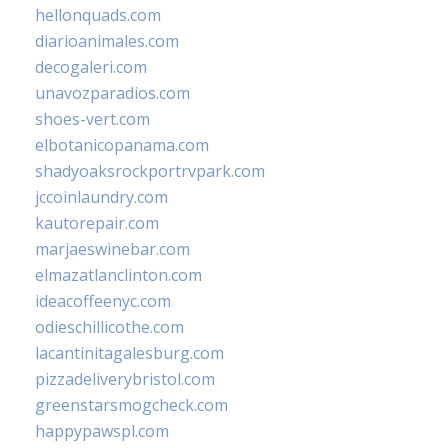
hellonquads.com
diarioanimales.com
decogaleri.com
unavozparadios.com
shoes-vert.com
elbotanicopanama.com
shadyoaksrockportrvpark.com
jccoinlaundry.com
kautorepair.com
marjaeswinebar.com
elmazatlanclinton.com
ideacoffeenyc.com
odieschillicothe.com
lacantinitagalesburg.com
pizzadeliverybristol.com
greenstarsmogcheck.com
happypawspl.com