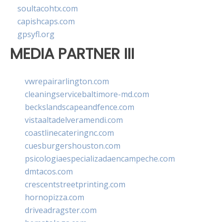
soultacohtx.com
capishcaps.com
gpsyfl.org
MEDIA PARTNER III
vwrepairarlington.com
cleaningservicebaltimore-md.com
beckslandscapeandfence.com
vistaaltadelveramendi.com
coastlinecateringnc.com
cuesburgershouston.com
psicologiaespecializadaencampeche.com
dmtacos.com
crescentstreetprinting.com
hornopizza.com
driveadragster.com