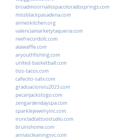
broadmoornailsspacoloradosprings.com
missblackpasadena.com
anneskitchen.org
valenciamarketytaqueria.com
reefrecordsllc.com
alawaffle.com
aryouthfishing.com
united-basketball.com
tios-tacos.com
cafecito-satx.com
graduacionviu2023.com
pecanjackstogo.com
zengardendayspa.com
sparklejewelryinc.com
ironcladtattoostudio.com
bruinshome.com
annascleaningsvc.com