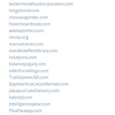
bettermoodfoodcorporation.com
hingstonnt.com
chooseagender.com
hoverboardssale.com
alaskapolitics.com
stsmp.org
manoelneves.com
mandelaeffectlibrary.com
roselynns.com
balanceyoganj.com
salesforceblogs.com
TrainGames365.com
BaytownEvaCationRentals.com
JabalpurCakeDelivery.com
halobjd.com
intelligenceqatar.com
PikaPikaApp.com