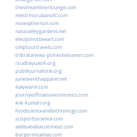
thestreamlinerlounge.com
mestrinorubanofc.com
novelatherton.com
nassvalleygardens.net
electjohnstewart.com
omptourtravels.com
tribratanews-polreskebumen.com
rsudbayuasih.org
publikjurnalistik.org
juneteenthapparel.net
italywarm.com
journaloffinanceeconomics.com
kvk-kumari.org
foodscienceandtechnology.com
scisportsscience.com
addisababacuisineaz.com
burgerimcamas.com