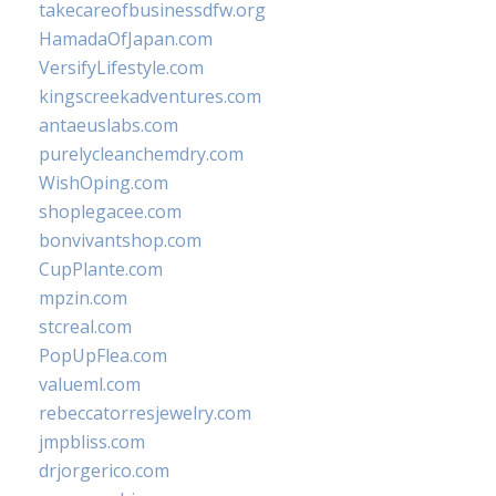
takecareofbusinessdfw.org
HamadaOfJapan.com
VersifyLifestyle.com
kingscreekadventures.com
antaeuslabs.com
purelycleanchemdry.com
WishOping.com
shoplegacee.com
bonvivantshop.com
CupPlante.com
mpzin.com
stcreal.com
PopUpFlea.com
valueml.com
rebeccatorresjewelry.com
jmpbliss.com
drjorgerico.com