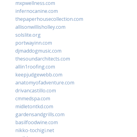
mxpwellness.com
infernocanine.com
thepaperhousecollection.com
allisonwillisholley.com
solslite.org
portwayinn.com
djmaddogmusic.com
thesoundarchitects.com
allin1roofing.com
keepjudgewebb.com
anatomyofadventure.com
drivancastillo.com
cmmedspa.com
midletontkd.com
gardensandgrills.com
basilfoodwine.com
nikko-tochigi.net