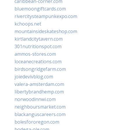
caribbean-corner.com
bluemoongiftcards.com
rivercitysteampunkexpo.com
kchoops.net
mountainsideskateshop.com
kirtlandcitytavern.com
301nutritionspot.com
ammos-stores.com
loceanecreations.com
birdsongridgefarm.com
joiedevivblog.com
valera-amsterdam.com
libertybrandhemp.com
norwoodinnwi.com
neighboursmarket.com
blackanguscareers.com
bolesfororegon.com
bodega-ole.com