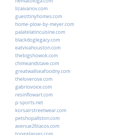
hematologa.com
lizaivanov.com
guesttinyhomes.com
home-plow-by-meyer.com
palatelatincuisine.com
blackdoglegacy.com
eatvivahouston.com
thebigshowok.com
chimeandstave.com
greatwallseafoodny.com
theloverose.com
gabriovoice.com
resinflowart.com
p-sports.net
korsairstreetwear.com
petshopallston.com
avenue26tacos.com
topgglasses.com