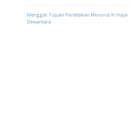
Post
Menggali Tujuan Pendidikan Menurut Ki Hajar
Dewantara
navigation