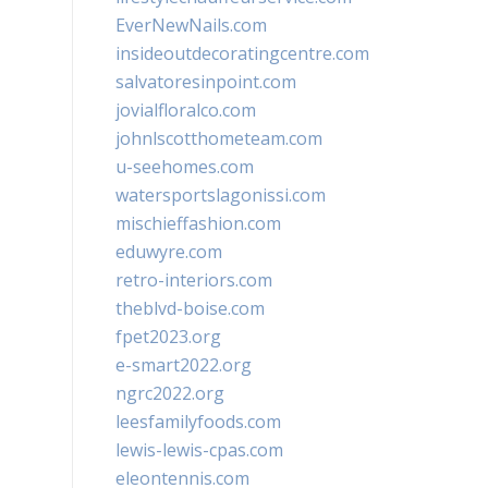
EverNewNails.com
insideoutdecoratingcentre.com
salvatoresinpoint.com
jovialfloralco.com
johnlscotthometeam.com
u-seehomes.com
watersportslagonissi.com
mischieffashion.com
eduwyre.com
retro-interiors.com
theblvd-boise.com
fpet2023.org
e-smart2022.org
ngrc2022.org
leesfamilyfoods.com
lewis-lewis-cpas.com
eleontennis.com