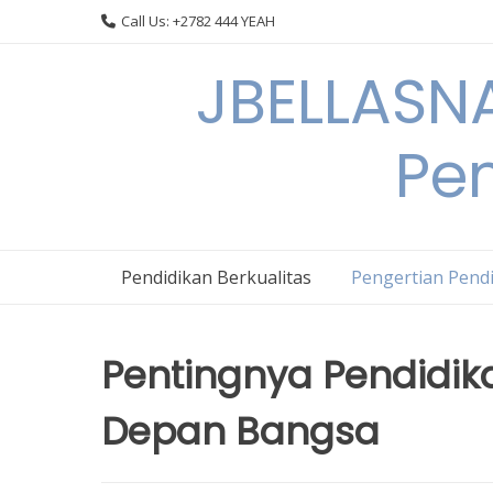
Skip
Call Us: +2782 444 YEAH
to
content
JBELLASNA
Pen
Pendidikan Berkualitas
Pengertian Pendi
Pentingnya Pendidik
Depan Bangsa