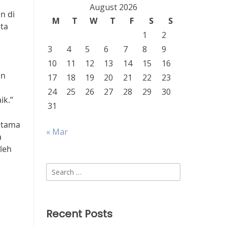
August 2026
n di
M
T
W
T
F
S
S
ata
1
2
3
4
5
6
7
8
9
n
10
11
12
13
14
15
16
an
17
18
19
20
21
22
23
24
25
26
27
28
29
30
ik.”
31
utama
« Mar
a
leh
Search
for:
Recent Posts