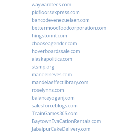
waywardtees.com
pidfloorsexpress.com
bancodevenezuelaen.com
bettermoodfoodcorporation.com
hingstonnt.com
chooseagender.com
hoverboardssale.com
alaskapolitics.com
stsmp.org
manoelneves.com
mandelaeffectlibrary.com
roselynns.com
balanceyoganj.com
salesforceblogs.com
TrainGames365.com
BaytownEvaCationRentals.com
JabalpurCakeDelivery.com