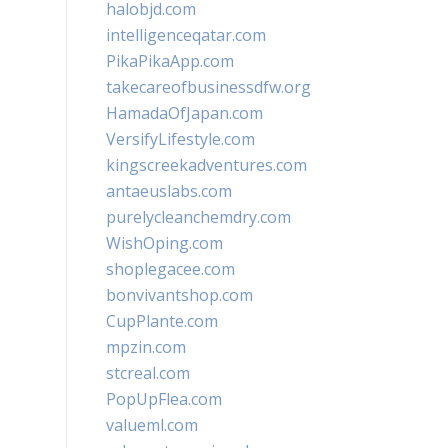
halobjd.com
intelligenceqatar.com
PikaPikaApp.com
takecareofbusinessdfw.org
HamadaOfJapan.com
VersifyLifestyle.com
kingscreekadventures.com
antaeuslabs.com
purelycleanchemdry.com
WishOping.com
shoplegacee.com
bonvivantshop.com
CupPlante.com
mpzin.com
stcreal.com
PopUpFlea.com
valueml.com