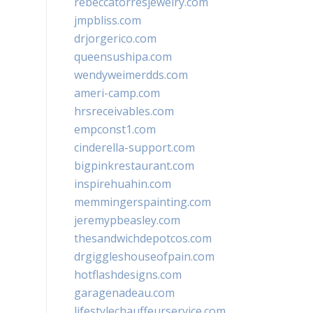
rebeccatorresjewelry.com
jmpbliss.com
drjorgerico.com
queensushipa.com
wendyweimerdds.com
ameri-camp.com
hrsreceivables.com
empconst1.com
cinderella-support.com
bigpinkrestaurant.com
inspirehuahin.com
memmingerspainting.com
jeremypbeasley.com
thesandwichdepotcos.com
drgiggleshouseofpain.com
hotflashdesigns.com
garagenadeau.com
lifestylechauffeurservice.com