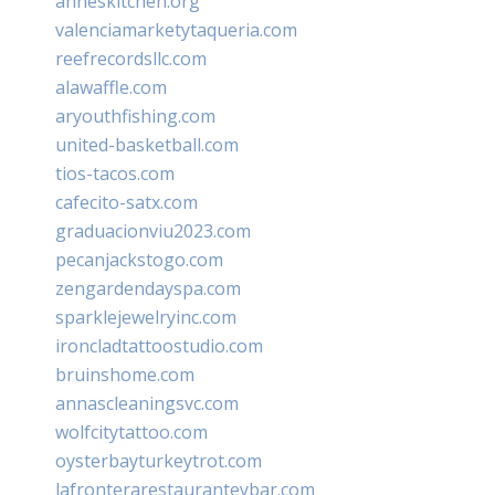
anneskitchen.org
valenciamarketytaqueria.com
reefrecordsllc.com
alawaffle.com
aryouthfishing.com
united-basketball.com
tios-tacos.com
cafecito-satx.com
graduacionviu2023.com
pecanjackstogo.com
zengardendayspa.com
sparklejewelryinc.com
ironcladtattoostudio.com
bruinshome.com
annascleaningsvc.com
wolfcitytattoo.com
oysterbayturkeytrot.com
lafronterarestauranteybar.com