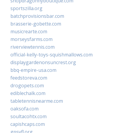
shopdragonflyboutique.com
sportszilla.org
batchprovisionsbar.com
brasserie-gobette.com
musicrearte.com
morseysfarms.com
riverviewtennis.com
official-kelly-toys-squishmallows.com
displaygardenonsuncrest.org
bbq-empire-usa.com
feedstoreva.com
drogopets.com
ediblechalk.com
tabletennisnearme.com
oaksofa.com
soultacohtx.com
capishcaps.com
gpsyfl.org