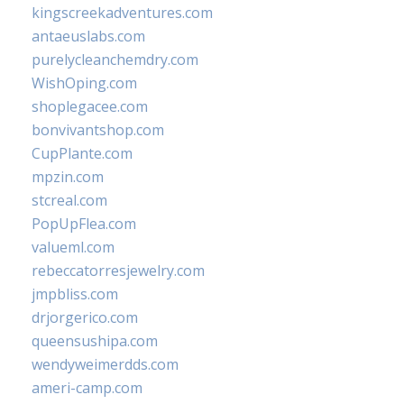
kingscreekadventures.com
antaeuslabs.com
purelycleanchemdry.com
WishOping.com
shoplegacee.com
bonvivantshop.com
CupPlante.com
mpzin.com
stcreal.com
PopUpFlea.com
valueml.com
rebeccatorresjewelry.com
jmpbliss.com
drjorgerico.com
queensushipa.com
wendyweimerdds.com
ameri-camp.com