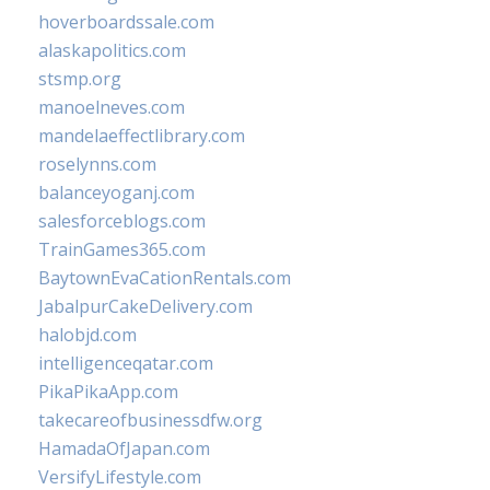
hoverboardssale.com
alaskapolitics.com
stsmp.org
manoelneves.com
mandelaeffectlibrary.com
roselynns.com
balanceyoganj.com
salesforceblogs.com
TrainGames365.com
BaytownEvaCationRentals.com
JabalpurCakeDelivery.com
halobjd.com
intelligenceqatar.com
PikaPikaApp.com
takecareofbusinessdfw.org
HamadaOfJapan.com
VersifyLifestyle.com