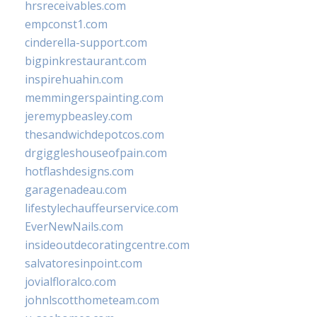
hrsreceivables.com
empconst1.com
cinderella-support.com
bigpinkrestaurant.com
inspirehuahin.com
memmingerspainting.com
jeremypbeasley.com
thesandwichdepotcos.com
drgiggleshouseofpain.com
hotflashdesigns.com
garagenadeau.com
lifestylechauffeurservice.com
EverNewNails.com
insideoutdecoratingcentre.com
salvatoresinpoint.com
jovialfloralco.com
johnlscotthometeam.com