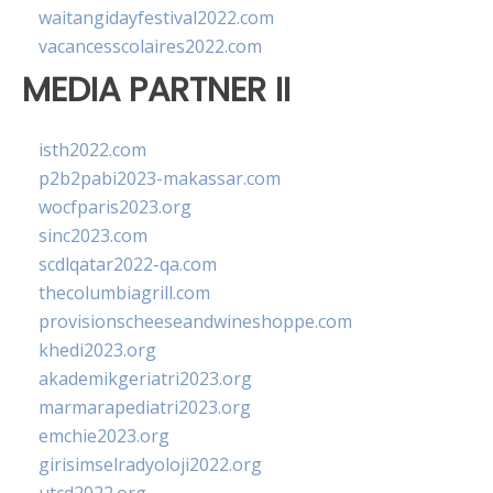
waitangidayfestival2022.com
vacancesscolaires2022.com
MEDIA PARTNER II
isth2022.com
p2b2pabi2023-makassar.com
wocfparis2023.org
sinc2023.com
scdlqatar2022-qa.com
thecolumbiagrill.com
provisionscheeseandwineshoppe.com
khedi2023.org
akademikgeriatri2023.org
marmarapediatri2023.org
emchie2023.org
girisimselradyoloji2022.org