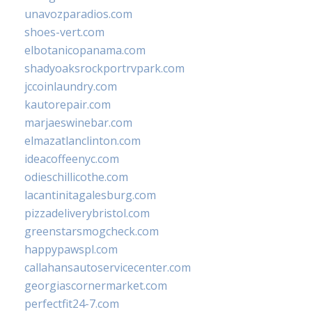
unavozparadios.com
shoes-vert.com
elbotanicopanama.com
shadyoaksrockportrvpark.com
jccoinlaundry.com
kautorepair.com
marjaeswinebar.com
elmazatlanclinton.com
ideacoffeenyc.com
odieschillicothe.com
lacantinitagalesburg.com
pizzadeliverybristol.com
greenstarsmogcheck.com
happypawspl.com
callahansautoservicecenter.com
georgiascornermarket.com
perfectfit24-7.com