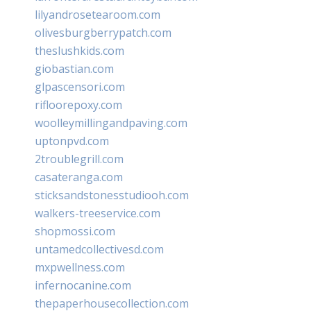
lilyandrosetearoom.com
olivesburgberrypatch.com
theslushkids.com
giobastian.com
glpascensori.com
rifloorepoxy.com
woolleymillingandpaving.com
uptonpvd.com
2troublegrill.com
casateranga.com
sticksandstonesstudiooh.com
walkers-treeservice.com
shopmossi.com
untamedcollectivesd.com
mxpwellness.com
infernocanine.com
thepaperhousecollection.com