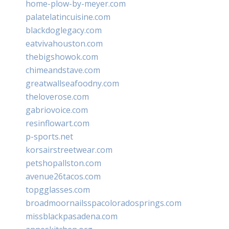
home-plow-by-meyer.com
palatelatincuisine.com
blackdoglegacy.com
eatvivahouston.com
thebigshowok.com
chimeandstave.com
greatwallseafoodny.com
theloverose.com
gabriovoice.com
resinflowart.com
p-sports.net
korsairstreetwear.com
petshopallston.com
avenue26tacos.com
topgglasses.com
broadmoornailsspacoloradosprings.com
missblackpasadena.com