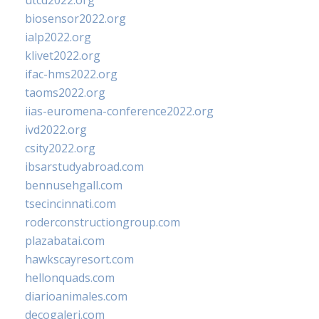
utcd2022.org
biosensor2022.org
ialp2022.org
klivet2022.org
ifac-hms2022.org
taoms2022.org
iias-euromena-conference2022.org
ivd2022.org
csity2022.org
ibsarstudyabroad.com
bennusehgall.com
tsecincinnati.com
roderconstructiongroup.com
plazabatai.com
hawkscayresort.com
hellonquads.com
diarioanimales.com
decogaleri.com