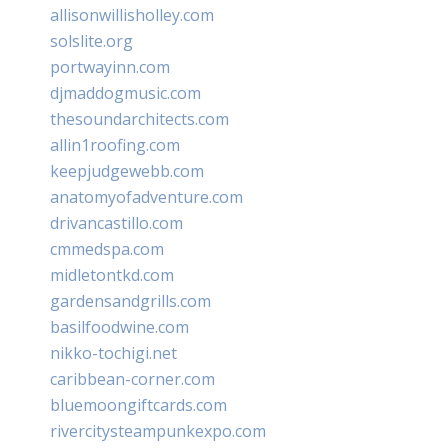
allisonwillisholley.com
solslite.org
portwayinn.com
djmaddogmusic.com
thesoundarchitects.com
allin1roofing.com
keepjudgewebb.com
anatomyofadventure.com
drivancastillo.com
cmmedspa.com
midletontkd.com
gardensandgrills.com
basilfoodwine.com
nikko-tochigi.net
caribbean-corner.com
bluemoongiftcards.com
rivercitysteampunkexpo.com