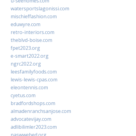
u-seehomes.com
watersportslagonissi.com
mischieffashion.com
eduwyre.com
retro-interiors.com
theblvd-boise.com
fpet2023.org
e-smart2022.org
ngrc2022.org
leesfamilyfoods.com
lewis-lewis-cpas.com
eleontennis.com
cyetus.com
bradfordshops.com
almadenranchsanjose.com
advocatevijay.com
adlibilimler2023.com
naswwebed.org