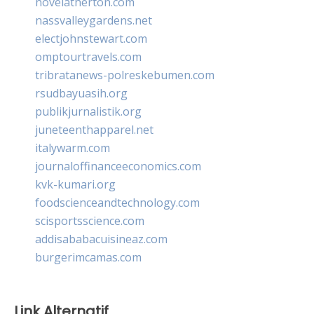
novelatherton.com
nassvalleygardens.net
electjohnstewart.com
omptourtravels.com
tribratanews-polreskebumen.com
rsudbayuasih.org
publikjurnalistik.org
juneteenthapparel.net
italywarm.com
journaloffinanceeconomics.com
kvk-kumari.org
foodscienceandtechnology.com
scisportsscience.com
addisababacuisineaz.com
burgerimcamas.com
Link Alternatif