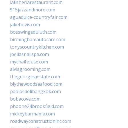
lafisheriarestaurant.com
915jazzandmore.com
aguadulce-countryfair.com
jakehovis.com
bosswingsduluth.com
birminghamautocare.com
tonyscountrykitchen.com
jbellasnailspa.com
mychaihouse.com
alvisgrooming.com
thegeorginaestate.com
blythewoodseafood.com
paolosdelibangkok.com
bobacove.com
phoone24brookfield.com
mickeybarmama.com
roadwayconstructioninc.com