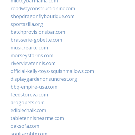
mickeybarmama.com
roadwayconstructioninc.com
shopdragonflyboutique.com
sportszilla.org
batchprovisionsbar.com
brasserie-gobette.com
musicrearte.com
morseysfarms.com
riverviewtennis.com
official-kelly-toys-squishmallows.com
displaygardenonsuncrest.org
bbq-empire-usa.com
feedstoreva.com
drogopets.com
ediblechalk.com
tabletennisnearme.com
oaksofa.com
soultacohtx.com