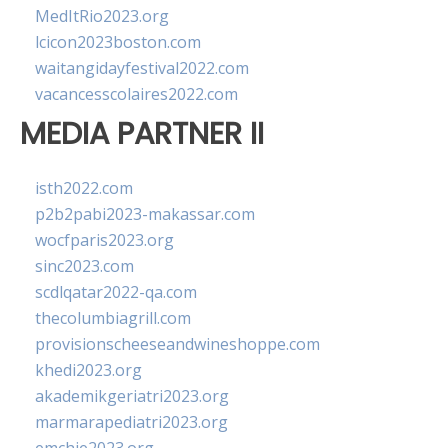
MedItRio2023.org
lcicon2023boston.com
waitangidayfestival2022.com
vacancesscolaires2022.com
MEDIA PARTNER II
isth2022.com
p2b2pabi2023-makassar.com
wocfparis2023.org
sinc2023.com
scdlqatar2022-qa.com
thecolumbiagrill.com
provisionscheeseandwineshoppe.com
khedi2023.org
akademikgeriatri2023.org
marmarapediatri2023.org