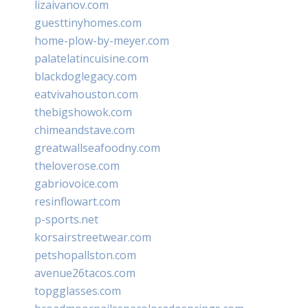
lizaivanov.com
guesttinyhomes.com
home-plow-by-meyer.com
palatelatincuisine.com
blackdoglegacy.com
eatvivahouston.com
thebigshowok.com
chimeandstave.com
greatwallseafoodny.com
theloverose.com
gabriovoice.com
resinflowart.com
p-sports.net
korsairstreetwear.com
petshopallston.com
avenue26tacos.com
topgglasses.com