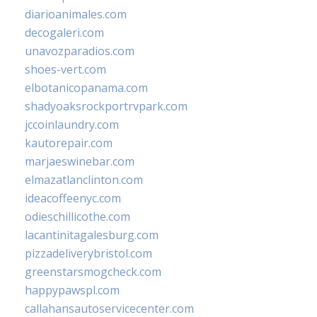
diarioanimales.com
decogaleri.com
unavozparadios.com
shoes-vert.com
elbotanicopanama.com
shadyoaksrockportrvpark.com
jccoinlaundry.com
kautorepair.com
marjaeswinebar.com
elmazatlanclinton.com
ideacoffeenyc.com
odieschillicothe.com
lacantinitagalesburg.com
pizzadeliverybristol.com
greenstarsmogcheck.com
happypawspl.com
callahansautoservicecenter.com