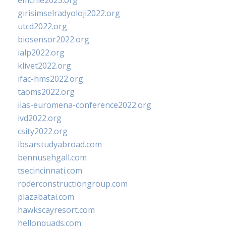
emchie2023.org
girisimselradyoloji2022.org
utcd2022.org
biosensor2022.org
ialp2022.org
klivet2022.org
ifac-hms2022.org
taoms2022.org
iias-euromena-conference2022.org
ivd2022.org
csity2022.org
ibsarstudyabroad.com
bennusehgall.com
tsecincinnati.com
roderconstructiongroup.com
plazabatai.com
hawkscayresort.com
hellonquads.com