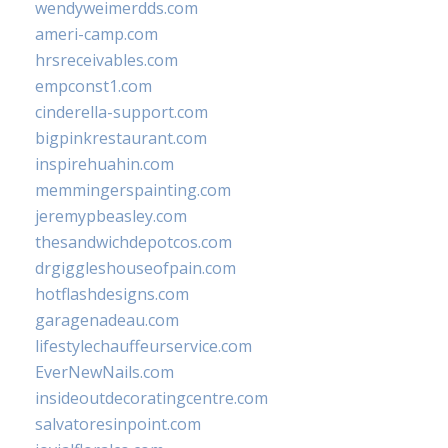
wendyweimerdds.com
ameri-camp.com
hrsreceivables.com
empconst1.com
cinderella-support.com
bigpinkrestaurant.com
inspirehuahin.com
memmingerspainting.com
jeremypbeasley.com
thesandwichdepotcos.com
drgiggleshouseofpain.com
hotflashdesigns.com
garagenadeau.com
lifestylechauffeurservice.com
EverNewNails.com
insideoutdecoratingcentre.com
salvatoresinpoint.com