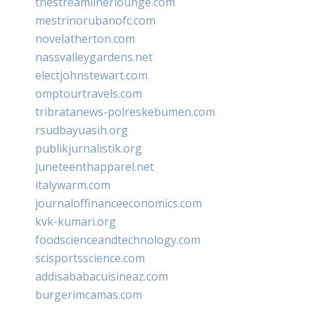
thestreamlinerlounge.com
mestrinorubanofc.com
novelatherton.com
nassvalleygardens.net
electjohnstewart.com
omptourtravels.com
tribratanews-polreskebumen.com
rsudbayuasih.org
publikjurnalistik.org
juneteenthapparel.net
italywarm.com
journaloffinanceeconomics.com
kvk-kumari.org
foodscienceandtechnology.com
scisportsscience.com
addisababacuisineaz.com
burgerimcamas.com