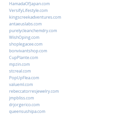
HamadaOfJapan.com
VersifyLifestyle.com
kingscreekadventures.com
antaeuslabs.com
purelycleanchemdry.com
WishOping.com
shoplegacee.com
bonvivantshop.com
CupPlante.com
mpzin.com
stcreal.com
PopUpFlea.com
valueml.com
rebeccatorresjewelry.com
jmpbliss.com
drjorgerico.com
queensushipa.com