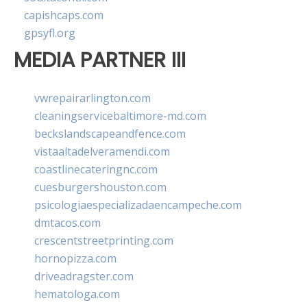
capishcaps.com
gpsyfl.org
MEDIA PARTNER III
vwrepairarlington.com
cleaningservicebaltimore-md.com
beckslandscapeandfence.com
vistaaltadelveramendi.com
coastlinecateringnc.com
cuesburgershouston.com
psicologiaespecializadaencampeche.com
dmtacos.com
crescentstreetprinting.com
hornopizza.com
driveadragster.com
hematologa.com