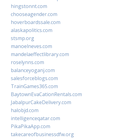
hingstonnt.com
chooseagender.com
hoverboardssale.com
alaskapolitics.com
stsmp.org
manoelneves.com
mandelaeffectlibrary.com
roselynns.com
balanceyoganj.com
salesforceblogs.com
TrainGames365.com
BaytownEvaCationRentals.com
JabalpurCakeDelivery.com
halobjd.com
intelligenceqatar.com
PikaPikaApp.com
takecareofbusinessdfw.org