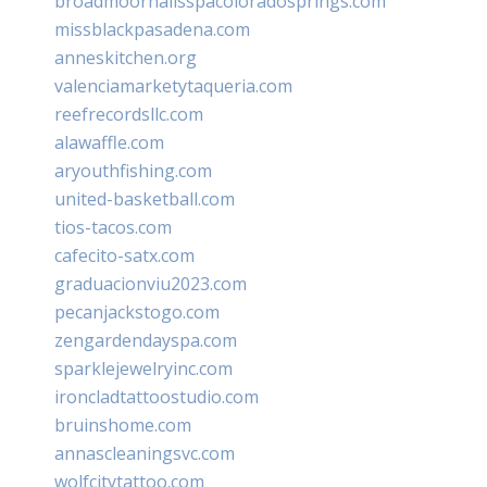
broadmoornailsspacoloradosprings.com
missblackpasadena.com
anneskitchen.org
valenciamarketytaqueria.com
reefrecordsllc.com
alawaffle.com
aryouthfishing.com
united-basketball.com
tios-tacos.com
cafecito-satx.com
graduacionviu2023.com
pecanjackstogo.com
zengardendayspa.com
sparklejewelryinc.com
ironcladtattoostudio.com
bruinshome.com
annascleaningsvc.com
wolfcitytattoo.com