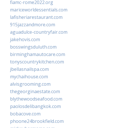
fiamc-rome2022.org
mariceworldessentials.com
lafisheriarestaurant.com
915jazzandmore.com
aguadulce-countryfair.com
jakehovis.com
bosswingsduluth.com
birminghamautocare.com
tonyscountrykitchen.com
jbellasnailspa.com
mychaihouse.com
alvisgrooming.com
thegeorginaestate.com
blythewoodseafood.com
paolosdelibangkok.com
bobacove.com
phoone24brookfield.com