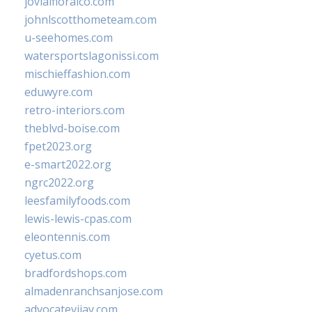
jovialfloralco.com
johnlscotthometeam.com
u-seehomes.com
watersportslagonissi.com
mischieffashion.com
eduwyre.com
retro-interiors.com
theblvd-boise.com
fpet2023.org
e-smart2022.org
ngrc2022.org
leesfamilyfoods.com
lewis-lewis-cpas.com
eleontennis.com
cyetus.com
bradfordshops.com
almadenranchsanjose.com
advocatevijay.com