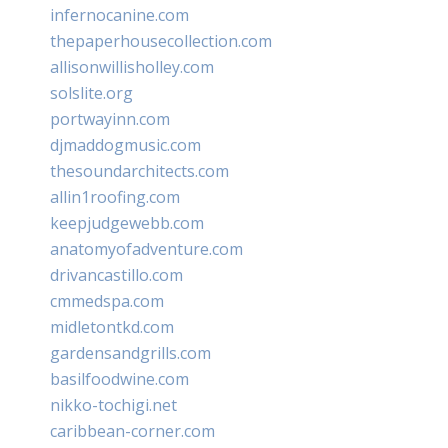
infernocanine.com
thepaperhousecollection.com
allisonwillisholley.com
solslite.org
portwayinn.com
djmaddogmusic.com
thesoundarchitects.com
allin1roofing.com
keepjudgewebb.com
anatomyofadventure.com
drivancastillo.com
cmmedspa.com
midletontkd.com
gardensandgrills.com
basilfoodwine.com
nikko-tochigi.net
caribbean-corner.com