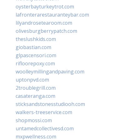
oysterbayturkeytrot.com
lafronterarestauranteybar.com
lilyandrosetearoom.com
olivesburgberrypatch.com
theslushkids.com
giobastian.com
glpascensori.com
rifloorepoxy.com
woolleymillingandpaving.com
uptonpvd.com
2troublegrill.com
casateranga.com
sticksandstonesstudiooh.com
walkers-treeservice.com
shopmossi.com
untamedcollectivesd.com
mxpwellness.com