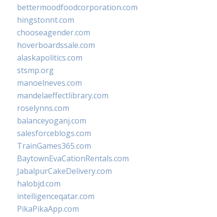
bettermoodfoodcorporation.com
hingstonnt.com
chooseagender.com
hoverboardssale.com
alaskapolitics.com
stsmp.org
manoelneves.com
mandelaeffectlibrary.com
roselynns.com
balanceyoganj.com
salesforceblogs.com
TrainGames365.com
BaytownEvaCationRentals.com
JabalpurCakeDelivery.com
halobjd.com
intelligenceqatar.com
PikaPikaApp.com