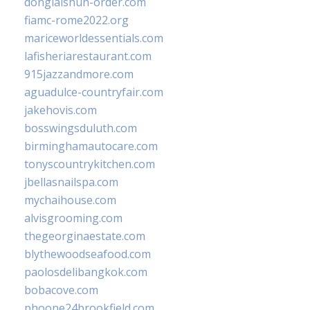
donglaishun-order.com
fiamc-rome2022.org
mariceworldessentials.com
lafisheriarestaurant.com
915jazzandmore.com
aguadulce-countryfair.com
jakehovis.com
bosswingsduluth.com
birminghamautocare.com
tonyscountrykitchen.com
jbellasnailspa.com
mychaihouse.com
alvisgrooming.com
thegeorginaestate.com
blythewoodseafood.com
paolosdelibangkok.com
bobacove.com
phoone24brookfield.com