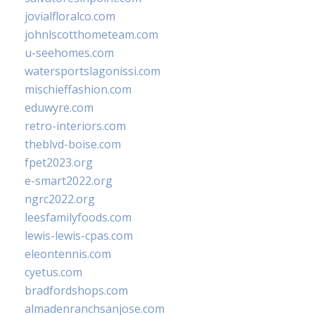
jovialfloralco.com
johnlscotthometeam.com
u-seehomes.com
watersportslagonissi.com
mischieffashion.com
eduwyre.com
retro-interiors.com
theblvd-boise.com
fpet2023.org
e-smart2022.org
ngrc2022.org
leesfamilyfoods.com
lewis-lewis-cpas.com
eleontennis.com
cyetus.com
bradfordshops.com
almadenranchsanjose.com