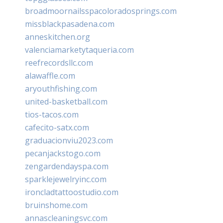
broadmoornailsspacoloradosprings.com
missblackpasadena.com
anneskitchen.org
valenciamarketytaqueria.com
reefrecordsllc.com
alawaffle.com
aryouthfishing.com
united-basketball.com
tios-tacos.com
cafecito-satx.com
graduacionviu2023.com
pecanjackstogo.com
zengardendayspa.com
sparklejewelryinc.com
ironcladtattoostudio.com
bruinshome.com
annascleaningsvc.com