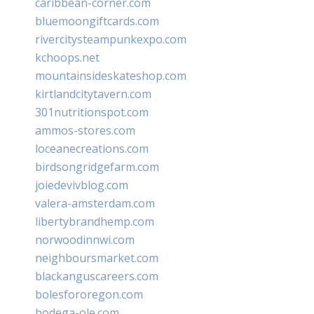
caribbean-corner.com
bluemoongiftcards.com
rivercitysteampunkexpo.com
kchoops.net
mountainsideskateshop.com
kirtlandcitytavern.com
301nutritionspot.com
ammos-stores.com
loceanecreations.com
birdsongridgefarm.com
joiedevivblog.com
valera-amsterdam.com
libertybrandhemp.com
norwoodinnwi.com
neighboursmarket.com
blackanguscareers.com
bolesfororegon.com
bodega-ole.com