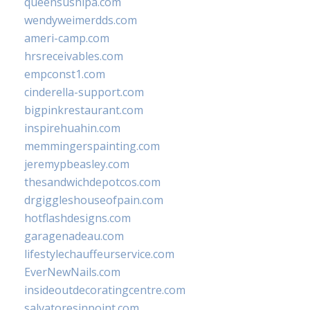
queensushipa.com
wendyweimerdds.com
ameri-camp.com
hrsreceivables.com
empconst1.com
cinderella-support.com
bigpinkrestaurant.com
inspirehuahin.com
memmingerspainting.com
jeremypbeasley.com
thesandwichdepotcos.com
drgiggleshouseofpain.com
hotflashdesigns.com
garagenadeau.com
lifestylechauffeurservice.com
EverNewNails.com
insideoutdecoratingcentre.com
salvatoresinpoint.com