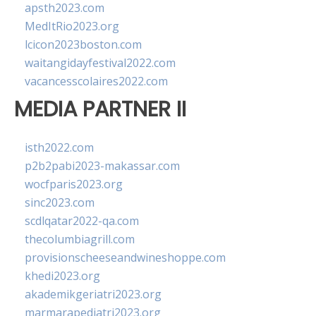
apsth2023.com
MedItRio2023.org
lcicon2023boston.com
waitangidayfestival2022.com
vacancesscolaires2022.com
MEDIA PARTNER II
isth2022.com
p2b2pabi2023-makassar.com
wocfparis2023.org
sinc2023.com
scdlqatar2022-qa.com
thecolumbiagrill.com
provisionscheeseandwineshoppe.com
khedi2023.org
akademikgeriatri2023.org
marmarapediatri2023.org