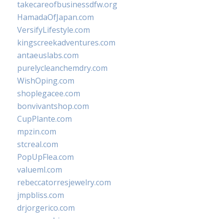
takecareofbusinessdfw.org
HamadaOfJapan.com
VersifyLifestyle.com
kingscreekadventures.com
antaeuslabs.com
purelycleanchemdry.com
WishOping.com
shoplegacee.com
bonvivantshop.com
CupPlante.com
mpzin.com
stcreal.com
PopUpFlea.com
valueml.com
rebeccatorresjewelry.com
jmpbliss.com
drjorgerico.com