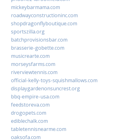
mickeybarmama.com
roadwayconstructioninc.com
shopdragonflyboutique.com
sportszilla.org
batchprovisionsbar.com
brasserie-gobette.com
musicrearte.com
morseysfarms.com
riverviewtennis.com
official-kelly-toys-squishmallows.com
displaygardenonsuncrest.org
bbq-empire-usa.com
feedstoreva.com
drogopets.com
ediblechalk.com
tabletennisnearme.com
oaksofa.com