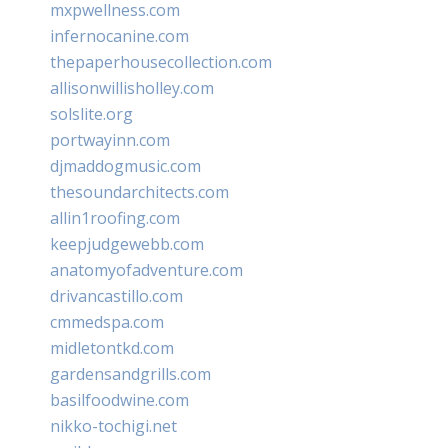
mxpwellness.com
infernocanine.com
thepaperhousecollection.com
allisonwillisholley.com
solslite.org
portwayinn.com
djmaddogmusic.com
thesoundarchitects.com
allin1roofing.com
keepjudgewebb.com
anatomyofadventure.com
drivancastillo.com
cmmedspa.com
midletontkd.com
gardensandgrills.com
basilfoodwine.com
nikko-tochigi.net