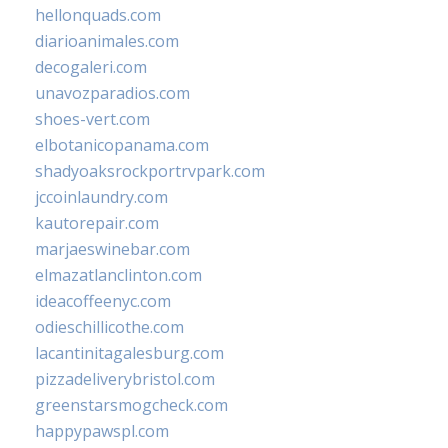
hellonquads.com
diarioanimales.com
decogaleri.com
unavozparadios.com
shoes-vert.com
elbotanicopanama.com
shadyoaksrockportrvpark.com
jccoinlaundry.com
kautorepair.com
marjaeswinebar.com
elmazatlanclinton.com
ideacoffeenyc.com
odieschillicothe.com
lacantinitagalesburg.com
pizzadeliverybristol.com
greenstarsmogcheck.com
happypawspl.com