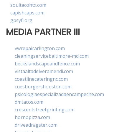
soultacohtx.com
capishcaps.com
gpsyfl.org
MEDIA PARTNER III
vwrepairarlington.com
cleaningservicebaltimore-md.com
beckslandscapeandfence.com
vistaaltadelveramendi.com
coastlinecateringnc.com
cuesburgershouston.com
psicologiaespecializadaencampeche.com
dmtacos.com
crescentstreetprinting.com
hornopizza.com
driveadragster.com