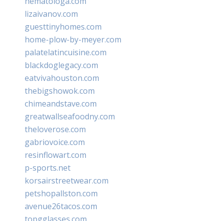
hematologa.com
lizaivanov.com
guesttinyhomes.com
home-plow-by-meyer.com
palatelatincuisine.com
blackdoglegacy.com
eatvivahouston.com
thebigshowok.com
chimeandstave.com
greatwallseafoodny.com
theloverose.com
gabriovoice.com
resinflowart.com
p-sports.net
korsairstreetwear.com
petshopallston.com
avenue26tacos.com
topgglasses.com