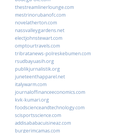
thestreamlinerlounge.com
mestrinorubanofc.com
novelatherton.com
nassvalleygardens.net
electjohnstewart.com
omptourtravels.com
tribratanews-polreskebumen.com
rsudbayuasih.org
publikjurnalistik.org
juneteenthapparel.net
italywarm.com
journaloffinanceeconomics.com
kvk-kumari.org
foodscienceandtechnology.com
scisportsscience.com
addisababacuisineaz.com
burgerimcamas.com