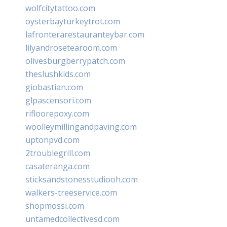
wolfcitytattoo.com
oysterbayturkeytrot.com
lafronterarestauranteybar.com
lilyandrosetearoom.com
olivesburgberrypatch.com
theslushkids.com
giobastian.com
glpascensori.com
rifloorepoxy.com
woolleymillingandpaving.com
uptonpvd.com
2troublegrill.com
casateranga.com
sticksandstonesstudiooh.com
walkers-treeservice.com
shopmossi.com
untamedcollectivesd.com