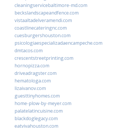
cleaningservicebaltimore-md.com
beckslandscapeandfence.com
vistaaltadelveramendi.com
coastlinecateringnc.com
cuesburgershouston.com
psicologiaespecializadaencampeche.com
dmtacos.com
crescentstreetprinting.com
hornopizza.com
driveadragster.com
hematologa.com
lizaivanov.com
guesttinyhomes.com
home-plow-by-meyer.com
palatelatincuisine.com
blackdoglegacy.com
eatvivahouston.com