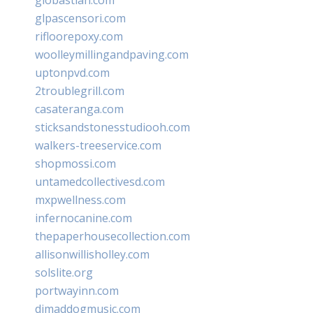
glpascensori.com
rifloorepoxy.com
woolleymillingandpaving.com
uptonpvd.com
2troublegrill.com
casateranga.com
sticksandstonesstudiooh.com
walkers-treeservice.com
shopmossi.com
untamedcollectivesd.com
mxpwellness.com
infernocanine.com
thepaperhousecollection.com
allisonwillisholley.com
solslite.org
portwayinn.com
djmaddogmusic.com