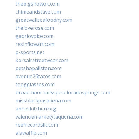
thebigshowok.com
chimeandstave.com
greatwallseafoodny.com
theloverose.com
gabriovoice.com
resinflowart.com
p-sports.net
korsairstreetwear.com
petshopallston.com
avenue26tacos.com
topgglasses.com
broadmoornailsspacoloradosprings.com
missblackpasadena.com
anneskitchen.org
valenciamarketytaqueria.com
reefrecordsllc.com
alawaffle.com