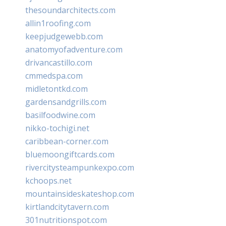
thesoundarchitects.com
allin1roofing.com
keepjudgewebb.com
anatomyofadventure.com
drivancastillo.com
cmmedspa.com
midletontkd.com
gardensandgrills.com
basilfoodwine.com
nikko-tochigi.net
caribbean-corner.com
bluemoongiftcards.com
rivercitysteampunkexpo.com
kchoops.net
mountainsideskateshop.com
kirtlandcitytavern.com
301nutritionspot.com