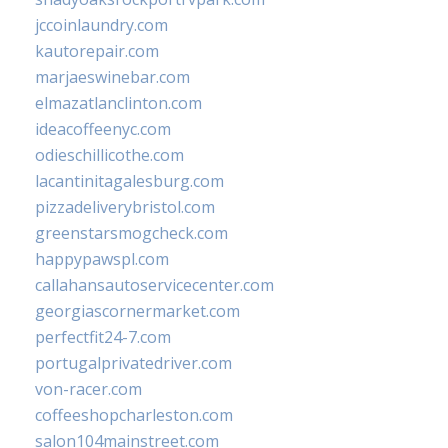
jccoinlaundry.com
kautorepair.com
marjaeswinebar.com
elmazatlanclinton.com
ideacoffeenyc.com
odieschillicothe.com
lacantinitagalesburg.com
pizzadeliverybristol.com
greenstarsmogcheck.com
happypawspl.com
callahansautoservicecenter.com
georgiascornermarket.com
perfectfit24-7.com
portugalprivatedriver.com
von-racer.com
coffeeshopcharleston.com
salon104mainstreet.com