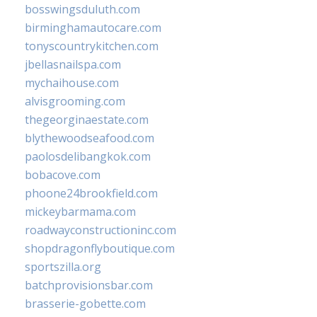
bosswingsduluth.com
birminghamautocare.com
tonyscountrykitchen.com
jbellasnailspa.com
mychaihouse.com
alvisgrooming.com
thegeorginaestate.com
blythewoodseafood.com
paolosdelibangkok.com
bobacove.com
phoone24brookfield.com
mickeybarmama.com
roadwayconstructioninc.com
shopdragonflyboutique.com
sportszilla.org
batchprovisionsbar.com
brasserie-gobette.com