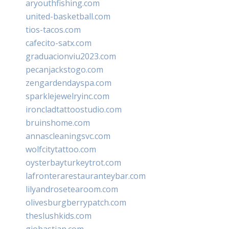
aryouthfishing.com
united-basketball.com
tios-tacos.com
cafecito-satx.com
graduacionviu2023.com
pecanjackstogo.com
zengardendayspa.com
sparklejewelryinc.com
ironcladtattoostudio.com
bruinshome.com
annascleaningsvc.com
wolfcitytattoo.com
oysterbayturkeytrot.com
lafronterarestauranteybar.com
lilyandrosetearoom.com
olivesburgberrypatch.com
theslushkids.com
giobastian.com