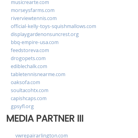
musicrearte.com
morseysfarms.com
riverviewtennis.com
official-kelly-toys-squishmallows.com
displaygardenonsuncrest.org
bbq-empire-usa.com
feedstoreva.com
drogopets.com
ediblechalk.com
tabletennisnearme.com
oaksofa.com
soultacohtx.com
capishcaps.com
gpsyfl.org
MEDIA PARTNER III
vwrepairarlington.com