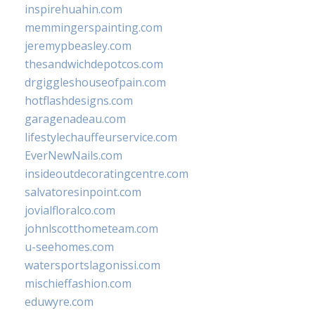
inspirehuahin.com
memmingerspainting.com
jeremypbeasley.com
thesandwichdepotcos.com
drgiggleshouseofpain.com
hotflashdesigns.com
garagenadeau.com
lifestylechauffeurservice.com
EverNewNails.com
insideoutdecoratingcentre.com
salvatoresinpoint.com
jovialfloralco.com
johnlscotthometeam.com
u-seehomes.com
watersportslagonissi.com
mischieffashion.com
eduwyre.com