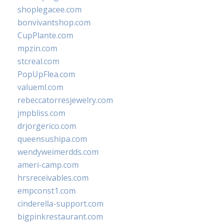
shoplegacee.com
bonvivantshop.com
CupPlante.com
mpzin.com
stcreal.com
PopUpFlea.com
valueml.com
rebeccatorresjewelry.com
jmpbliss.com
drjorgerico.com
queensushipa.com
wendyweimerdds.com
ameri-camp.com
hrsreceivables.com
empconst1.com
cinderella-support.com
bigpinkrestaurant.com