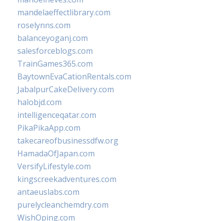
mandelaeffectlibrary.com
roselynns.com
balanceyoganj.com
salesforceblogs.com
TrainGames365.com
BaytownEvaCationRentals.com
JabalpurCakeDelivery.com
halobjd.com
intelligenceqatar.com
PikaPikaApp.com
takecareofbusinessdfw.org
HamadaOfJapan.com
VersifyLifestyle.com
kingscreekadventures.com
antaeuslabs.com
purelycleanchemdry.com
WishOping.com