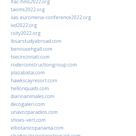
ifac-hms2022.org
taoms2022.org
iias-euromena-conference2022.org
ivd2022.org
csity2022.org
ibsarstudyabroad.com
bennusehgall.com
tsecincinnati.com
roderconstructiongroup.com
plazabatai.com
hawkscayresort.com
hellonquads.com
diarioanimales.com
decogaleri.com
unavozparadios.com
shoes-vert.com
elbotanicopanama.com
shadyoaksrockportrvpark.com