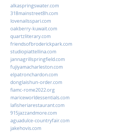
alkaspringswater.com
318mainstreet8h.com
lovenailsspari.com
oakberry-kuwait.com
quartzliterary.com
friendsofbroderickpark.com
studiopiattellina.com
jannagrillspringfield.com
fujiyamacharleston.com
elpatronchardon.com
donglaishun-order.com
fiamc-rome2022.org
mariceworldessentials.com
lafisheriarestaurant.com
915jazzandmore.com
aguadulce-countryfair.com
jakehovis.com