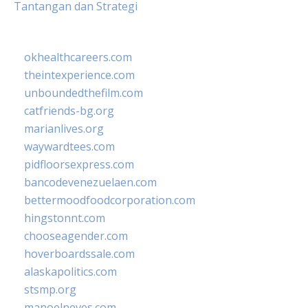
Tantangan dan Strategi
okhealthcareers.com
theintexperience.com
unboundedthefilm.com
catfriends-bg.org
marianlives.org
waywardtees.com
pidfloorsexpress.com
bancodevenezuelaen.com
bettermoodfoodcorporation.com
hingstonnt.com
chooseagender.com
hoverboardssale.com
alaskapolitics.com
stsmp.org
manoelneves.com