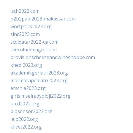
isth2022.com
p2b2pabi2023-makassar.com
wocfparis2023.org
sinc2023.com
scdlqatar2022-qa.com
thecolumbiagrill.com
provisionscheeseandwineshoppe.com
khedi2023.org
akademikgeriatri2023.org
marmarapediatri2023.org
emchie2023.org
girisimselradyoloji2022.org
utcd2022.org
biosensor2022.org
ialp2022.org
klivet2022.org