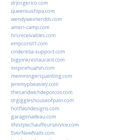
drjorgerico.com
queensushipa.com
wendyweimerdds.com
ameri-camp.com
hrsreceivables.com
empconst1.com
cinderella-support.com
bigpinkrestaurant.com
inspirehuahin.com
memmingerspainting.com
jeremypbeasley.com
thesandwichdepotcos.com
drgiggleshouseofpain.com
hotflashdesigns.com
garagenadeau.com
lifestylechauffeurservice.com
EverNewNails.com