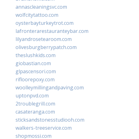
annascleaningsvc.com
wolfcitytattoo.com
oysterbayturkeytrot.com
lafronterarestauranteybar.com
lilyandrosetearoom.com
olivesburgberrypatch.com
theslushkids.com
giobastian.com
glpascensori.com
rifloorepoxy.com
woolleymillingandpaving.com
uptonpvd.com
2troublegrill.com
casateranga.com
sticksandstonesstudiooh.com
walkers-treeservice.com
shopmossi.com