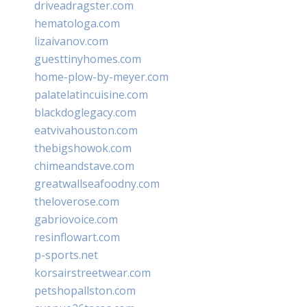
driveadragster.com
hematologa.com
lizaivanov.com
guesttinyhomes.com
home-plow-by-meyer.com
palatelatincuisine.com
blackdoglegacy.com
eatvivahouston.com
thebigshowok.com
chimeandstave.com
greatwallseafoodny.com
theloverose.com
gabriovoice.com
resinflowart.com
p-sports.net
korsairstreetwear.com
petshopallston.com