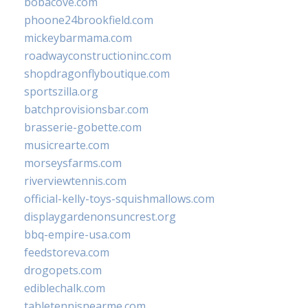
bobacove.com
phoone24brookfield.com
mickeybarmama.com
roadwayconstructioninc.com
shopdragonflyboutique.com
sportszilla.org
batchprovisionsbar.com
brasserie-gobette.com
musicrearte.com
morseysfarms.com
riverviewtennis.com
official-kelly-toys-squishmallows.com
displaygardenonsuncrest.org
bbq-empire-usa.com
feedstoreva.com
drogopets.com
ediblechalk.com
tabletennisnearme.com