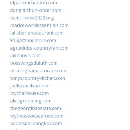
elpatronchardon.com
donglaishun-order.com
fiamc-rome2022.org
mariceworldessentials.com
lafisheriarestaurant.com
915jazzandmore.com
aguadulce-countryfair.com
jakehovis.com
bosswingsduluth.com
birminghamautocare.com
tonyscountrykitchen.com
jbellasnailspa.com
mychaihouse.com
alvisgrooming.com
thegeorginaestate.com
blythewoodseafood.com
paolosdelibangkok.com