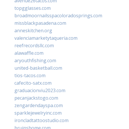
avenue26tacos.com
topgglasses.com
broadmoornailsspacoloradosprings.com
missblackpasadena.com
anneskitchen.org
valenciamarketytaqueria.com
reefrecordsllc.com
alawaffle.com
aryouthfishing.com
united-basketball.com
tios-tacos.com
cafecito-satx.com
graduacionviu2023.com
pecanjackstogo.com
zengardendayspa.com
sparklejewelryinc.com
ironcladtattoostudio.com
bruinshome.com