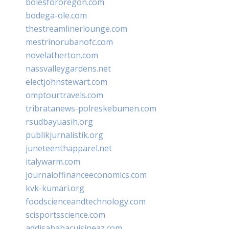
bolesfororegon.com
bodega-ole.com
thestreamlinerlounge.com
mestrinorubanofc.com
novelatherton.com
nassvalleygardens.net
electjohnstewart.com
omptourtravels.com
tribratanews-polreskebumen.com
rsudbayuasih.org
publikjurnalistik.org
juneteenthapparel.net
italywarm.com
journaloffinanceeconomics.com
kvk-kumari.org
foodscienceandtechnology.com
scisportsscience.com
addisababacuisineaz.com