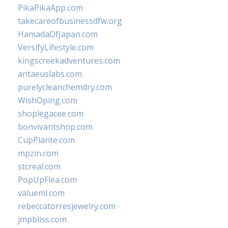
PikaPikaApp.com
takecareofbusinessdfw.org
HamadaOfJapan.com
VersifyLifestyle.com
kingscreekadventures.com
antaeuslabs.com
purelycleanchemdry.com
WishOping.com
shoplegacee.com
bonvivantshop.com
CupPlante.com
mpzin.com
stcreal.com
PopUpFlea.com
valueml.com
rebeccatorresjewelry.com
jmpbliss.com