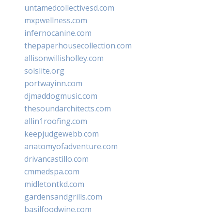
untamedcollectivesd.com
mxpwellness.com
infernocanine.com
thepaperhousecollection.com
allisonwillisholley.com
solslite.org
portwayinn.com
djmaddogmusic.com
thesoundarchitects.com
allin1roofing.com
keepjudgewebb.com
anatomyofadventure.com
drivancastillo.com
cmmedspa.com
midletontkd.com
gardensandgrills.com
basilfoodwine.com