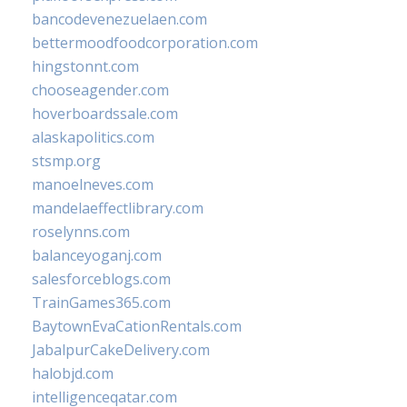
bancodevenezuelaen.com
bettermoodfoodcorporation.com
hingstonnt.com
chooseagender.com
hoverboardssale.com
alaskapolitics.com
stsmp.org
manoelneves.com
mandelaeffectlibrary.com
roselynns.com
balanceyoganj.com
salesforceblogs.com
TrainGames365.com
BaytownEvaCationRentals.com
JabalpurCakeDelivery.com
halobjd.com
intelligenceqatar.com