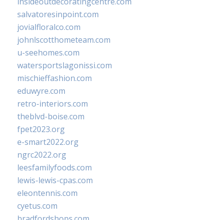
insideoutdecoratingcentre.com
salvatoresinpoint.com
jovialfloralco.com
johnlscotthometeam.com
u-seehomes.com
watersportslagonissi.com
mischieffashion.com
eduwyre.com
retro-interiors.com
theblvd-boise.com
fpet2023.org
e-smart2022.org
ngrc2022.org
leesfamilyfoods.com
lewis-lewis-cpas.com
eleontennis.com
cyetus.com
bradfordshops.com