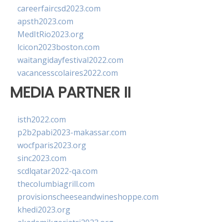
careerfaircsd2023.com
apsth2023.com
MedItRio2023.org
lcicon2023boston.com
waitangidayfestival2022.com
vacancesscolaires2022.com
MEDIA PARTNER II
isth2022.com
p2b2pabi2023-makassar.com
wocfparis2023.org
sinc2023.com
scdlqatar2022-qa.com
thecolumbiagrill.com
provisionscheeseandwineshoppe.com
khedi2023.org