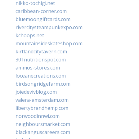
nikko-tochigi.net
caribbean-corner.com
bluemoongiftcards.com
rivercitysteampunkexpo.com
kchoops.net
mountainsideskateshop.com
kirtlandcitytavern.com
301nutritionspot.com
ammos-stores.com
loceanecreations.com
birdsongridgefarm.com
joiedevivblog.com
valera-amsterdam.com
libertybrandhemp.com
norwoodinnwi.com
neighboursmarket.com
blackanguscareers.com