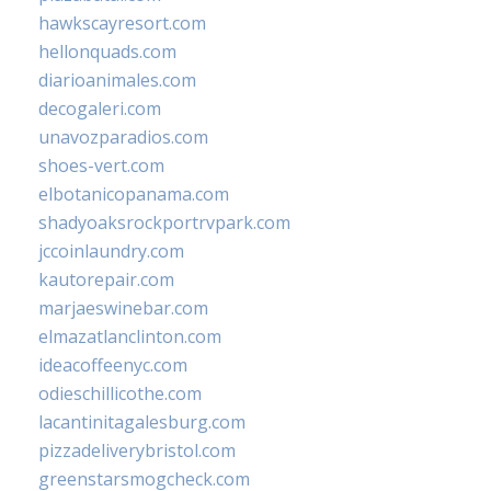
hawkscayresort.com
hellonquads.com
diarioanimales.com
decogaleri.com
unavozparadios.com
shoes-vert.com
elbotanicopanama.com
shadyoaksrockportrvpark.com
jccoinlaundry.com
kautorepair.com
marjaeswinebar.com
elmazatlanclinton.com
ideacoffeenyc.com
odieschillicothe.com
lacantinitagalesburg.com
pizzadeliverybristol.com
greenstarsmogcheck.com