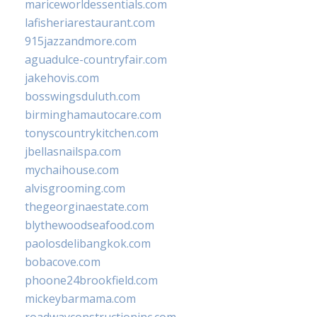
mariceworldessentials.com
lafisheriarestaurant.com
915jazzandmore.com
aguadulce-countryfair.com
jakehovis.com
bosswingsduluth.com
birminghamautocare.com
tonyscountrykitchen.com
jbellasnailspa.com
mychaihouse.com
alvisgrooming.com
thegeorginaestate.com
blythewoodseafood.com
paolosdelibangkok.com
bobacove.com
phoone24brookfield.com
mickeybarmama.com