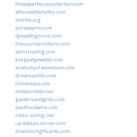
thepaperhousecollection.com
allisonwillisholley.com
solslite.org
portwayinn.com
djmaddogmusic.com
thesoundarchitects.com
allin1roofing.com
keepjudgewebb.com
anatomyofadventure.com
drivancastillo.com
cmmedspa.com
midletontkd.com
gardensandgrills.com
basilfoodwine.com
nikko-tochigi.net
caribbean-corner.com
bluemoongiftcards.com