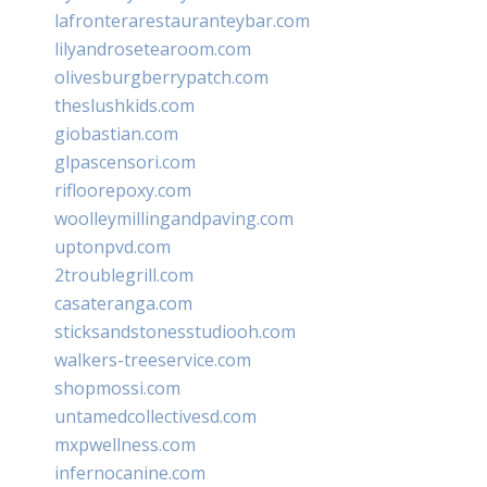
lafronterarestauranteybar.com
lilyandrosetearoom.com
olivesburgberrypatch.com
theslushkids.com
giobastian.com
glpascensori.com
rifloorepoxy.com
woolleymillingandpaving.com
uptonpvd.com
2troublegrill.com
casateranga.com
sticksandstonesstudiooh.com
walkers-treeservice.com
shopmossi.com
untamedcollectivesd.com
mxpwellness.com
infernocanine.com