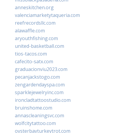
anneskitchen.org
valenciamarketytaqueria.com
reefrecordsllc.com
alawaffle.com
aryouthfishing.com
united-basketball.com
tios-tacos.com
cafecito-satx.com
graduacionviu2023.com
pecanjackstogo.com
zengardendayspa.com
sparklejewelryinc.com
ironcladtattoostudio.com
bruinshome.com
annascleaningsvc.com
wolfcitytattoo.com
oysterbayturkeytrot.com