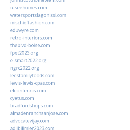
johnlscotthometeam.com
u-seehomes.com
watersportslagonissi.com
mischieffashion.com
eduwyre.com
retro-interiors.com
theblvd-boise.com
fpet2023.org
e-smart2022.org
ngrc2022.org
leesfamilyfoods.com
lewis-lewis-cpas.com
eleontennis.com
cyetus.com
bradfordshops.com
almadenranchsanjose.com
advocatevijay.com
adlibilimler2023.com