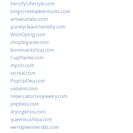
VersifyLifestyle.com
kingscreekadventures.com
antaeuslabs.com
purelycleanchemdry.com
WishOping.com
shoplegacee.com
bonvivantshop.com
CupPlante.com
mpzin.com
stcreal.com
PopUpFlea.com
valueml.com
rebeccatorresjewelry.com
jmpbliss.com
drjorgerico.com
queensushipa.com
wendyweimerdds.com