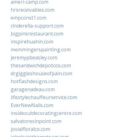
ameri-camp.com
hrsreceivables.com
empconst1.com
cinderella-support.com
bigpinkrestaurant.com
inspirehuahin.com
memmingerspainting.com
jeremypbeasley.com
thesandwichdepotcos.com
drgiggleshouseofpain.com
hotflashdesigns.com
garagenadeau.com
lifestylechauffeurservice.com
EverNewNails.com
insideoutdecoratingcentre.com
salvatoresinpoint.com
jovialfloralco.com