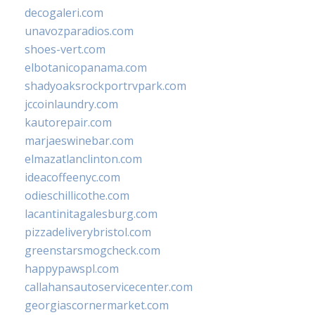
decogaleri.com
unavozparadios.com
shoes-vert.com
elbotanicopanama.com
shadyoaksrockportrvpark.com
jccoinlaundry.com
kautorepair.com
marjaeswinebar.com
elmazatlanclinton.com
ideacoffeenyc.com
odieschillicothe.com
lacantinitagalesburg.com
pizzadeliverybristol.com
greenstarsmogcheck.com
happypawspl.com
callahansautoservicecenter.com
georgiascornermarket.com