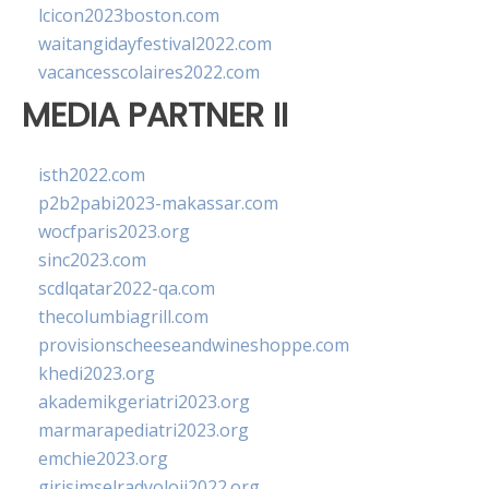
lcicon2023boston.com
waitangidayfestival2022.com
vacancesscolaires2022.com
MEDIA PARTNER II
isth2022.com
p2b2pabi2023-makassar.com
wocfparis2023.org
sinc2023.com
scdlqatar2022-qa.com
thecolumbiagrill.com
provisionscheeseandwineshoppe.com
khedi2023.org
akademikgeriatri2023.org
marmarapediatri2023.org
emchie2023.org
girisimselradyoloji2022.org