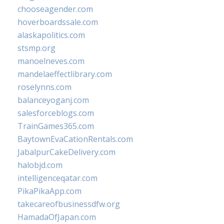
chooseagender.com
hoverboardssale.com
alaskapolitics.com
stsmp.org
manoelneves.com
mandelaeffectlibrary.com
roselynns.com
balanceyoganj.com
salesforceblogs.com
TrainGames365.com
BaytownEvaCationRentals.com
JabalpurCakeDelivery.com
halobjd.com
intelligenceqatar.com
PikaPikaApp.com
takecareofbusinessdfw.org
HamadaOfJapan.com