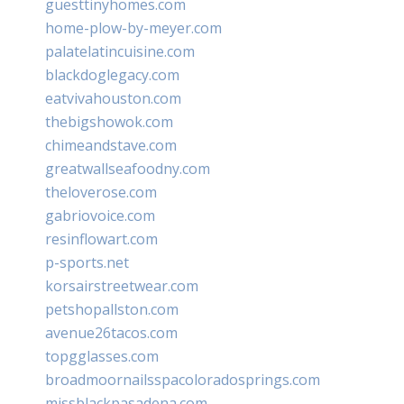
guesttinyhomes.com
home-plow-by-meyer.com
palatelatincuisine.com
blackdoglegacy.com
eatvivahouston.com
thebigshowok.com
chimeandstave.com
greatwallseafoodny.com
theloverose.com
gabriovoice.com
resinflowart.com
p-sports.net
korsairstreetwear.com
petshopallston.com
avenue26tacos.com
topgglasses.com
broadmoornailsspacoloradosprings.com
missblackpasadena.com