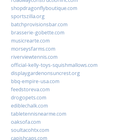
roadwayconstructioninc.com
shopdragonflyboutique.com
sportszilla.org
batchprovisionsbar.com
brasserie-gobette.com
musicrearte.com
morseysfarms.com
riverviewtennis.com
official-kelly-toys-squishmallows.com
displaygardenonsuncrest.org
bbq-empire-usa.com
feedstoreva.com
drogopets.com
ediblechalk.com
tabletennisnearme.com
oaksofa.com
soultacohtx.com
capishcaps.com