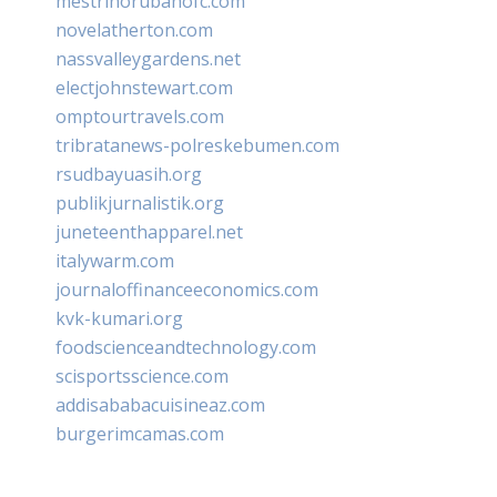
mestrinorubanofc.com
novelatherton.com
nassvalleygardens.net
electjohnstewart.com
omptourtravels.com
tribratanews-polreskebumen.com
rsudbayuasih.org
publikjurnalistik.org
juneteenthapparel.net
italywarm.com
journaloffinanceeconomics.com
kvk-kumari.org
foodscienceandtechnology.com
scisportsscience.com
addisababacuisineaz.com
burgerimcamas.com