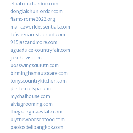
elpatronchardon.com
donglaishun-order.com
fiamc-rome2022.org
mariceworldessentials.com
lafisheriarestaurant.com
915jazzandmore.com
aguadulce-countryfair.com
jakehovis.com
bosswingsduluth.com
birminghamautocare.com
tonyscountrykitchen.com
jbellasnailspa.com
mychaihouse.com
alvisgrooming.com
thegeorginaestate.com
blythewoodseafood.com
paolosdelibangkok.com