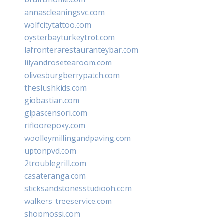
annascleaningsvc.com
wolfcitytattoo.com
oysterbayturkeytrot.com
lafronterarestauranteybar.com
lilyandrosetearoom.com
olivesburgberrypatch.com
theslushkids.com
giobastian.com
glpascensori.com
rifloorepoxy.com
woolleymillingandpaving.com
uptonpvd.com
2troublegrill.com
casateranga.com
sticksandstonesstudiooh.com
walkers-treeservice.com
shopmossi.com