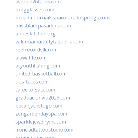
avenue26tacos.com
topgglasses.com
broadmoornailsspacoloradosprings.com
missblackpasadena.com
anneskitchen.org
valenciamarketytaqueria.com
reefrecordsllc.com
alawaffle.com
aryouthfishing.com
united-basketball.com
tios-tacos.com
cafecito-satx.com
graduacionviu2023.com
pecanjackstogo.com
zengardendayspa.com
sparklejewelryinc.com
ironcladtattoostudio.com
bruinshome.com