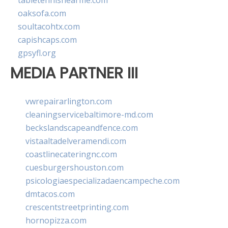
tabletennisnearme.com
oaksofa.com
soultacohtx.com
capishcaps.com
gpsyfl.org
MEDIA PARTNER III
vwrepairarlington.com
cleaningservicebaltimore-md.com
beckslandscapeandfence.com
vistaaltadelveramendi.com
coastlinecateringnc.com
cuesburgershouston.com
psicologiaespecializadaencampeche.com
dmtacos.com
crescentstreetprinting.com
hornopizza.com