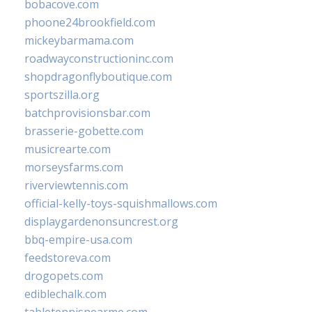
bobacove.com
phoone24brookfield.com
mickeybarmama.com
roadwayconstructioninc.com
shopdragonflyboutique.com
sportszilla.org
batchprovisionsbar.com
brasserie-gobette.com
musicrearte.com
morseysfarms.com
riverviewtennis.com
official-kelly-toys-squishmallows.com
displaygardenonsuncrest.org
bbq-empire-usa.com
feedstoreva.com
drogopets.com
ediblechalk.com