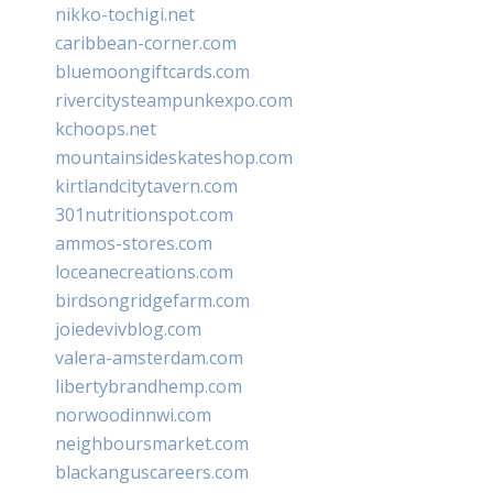
nikko-tochigi.net
caribbean-corner.com
bluemoongiftcards.com
rivercitysteampunkexpo.com
kchoops.net
mountainsideskateshop.com
kirtlandcitytavern.com
301nutritionspot.com
ammos-stores.com
loceanecreations.com
birdsongridgefarm.com
joiedevivblog.com
valera-amsterdam.com
libertybrandhemp.com
norwoodinnwi.com
neighboursmarket.com
blackanguscareers.com