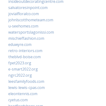
insideoutdecoratingcentre.com
salvatoresinpoint.com
jovialfloralco.com
johnlscotthometeam.com
u-seehomes.com
watersportslagonissi.com
mischieffashion.com
eduwyre.com
retro-interiors.com
theblvd-boise.com
fpet2023.org
e-smart2022.org
ngrc2022.org
leesfamilyfoods.com
lewis-lewis-cpas.com
eleontennis.com
cyetus.com