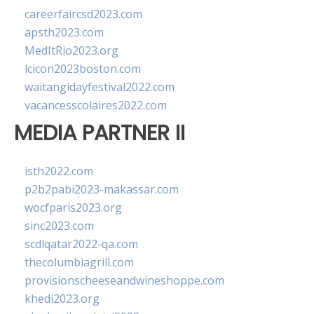
careerfaircsd2023.com
apsth2023.com
MedItRio2023.org
lcicon2023boston.com
waitangidayfestival2022.com
vacancesscolaires2022.com
MEDIA PARTNER II
isth2022.com
p2b2pabi2023-makassar.com
wocfparis2023.org
sinc2023.com
scdlqatar2022-qa.com
thecolumbiagrill.com
provisionscheeseandwineshoppe.com
khedi2023.org