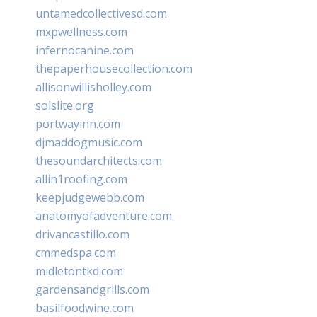
untamedcollectivesd.com
mxpwellness.com
infernocanine.com
thepaperhousecollection.com
allisonwillisholley.com
solslite.org
portwayinn.com
djmaddogmusic.com
thesoundarchitects.com
allin1roofing.com
keepjudgewebb.com
anatomyofadventure.com
drivancastillo.com
cmmedspa.com
midletontkd.com
gardensandgrills.com
basilfoodwine.com