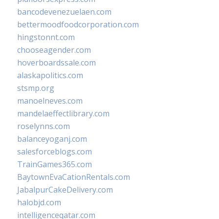
bancodevenezuelaen.com
bettermoodfoodcorporation.com
hingstonnt.com
chooseagender.com
hoverboardssale.com
alaskapolitics.com
stsmp.org
manoelneves.com
mandelaeffectlibrary.com
roselynns.com
balanceyoganj.com
salesforceblogs.com
TrainGames365.com
BaytownEvaCationRentals.com
JabalpurCakeDelivery.com
halobjd.com
intelligenceqatar.com