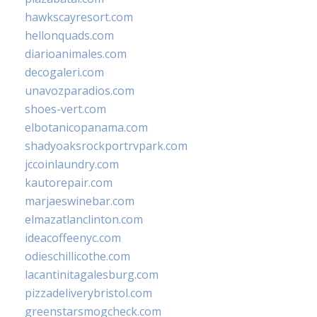
hawkscayresort.com
hellonquads.com
diarioanimales.com
decogaleri.com
unavozparadios.com
shoes-vert.com
elbotanicopanama.com
shadyoaksrockportrvpark.com
jccoinlaundry.com
kautorepair.com
marjaeswinebar.com
elmazatlanclinton.com
ideacoffeenyc.com
odieschillicothe.com
lacantinitagalesburg.com
pizzadeliverybristol.com
greenstarsmogcheck.com