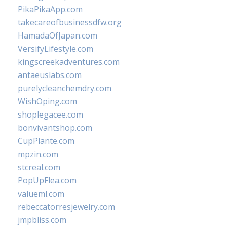
PikaPikaApp.com
takecareofbusinessdfw.org
HamadaOfJapan.com
VersifyLifestyle.com
kingscreekadventures.com
antaeuslabs.com
purelycleanchemdry.com
WishOping.com
shoplegacee.com
bonvivantshop.com
CupPlante.com
mpzin.com
stcreal.com
PopUpFlea.com
valueml.com
rebeccatorresjewelry.com
jmpbliss.com