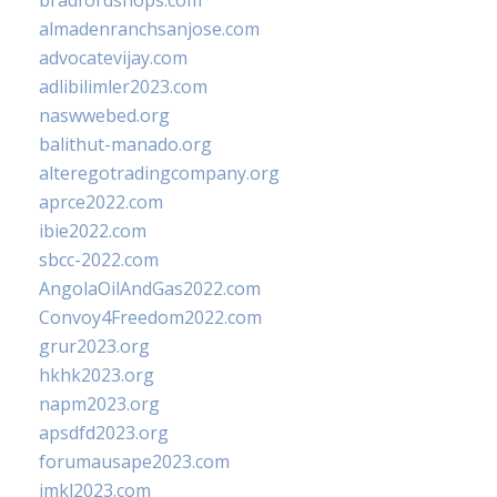
bradfordshops.com
almadenranchsanjose.com
advocatevijay.com
adlibilimler2023.com
naswwebed.org
balithut-manado.org
alteregotradingcompany.org
aprce2022.com
ibie2022.com
sbcc-2022.com
AngolaOilAndGas2022.com
Convoy4Freedom2022.com
grur2023.org
hkhk2023.org
napm2023.org
apsdfd2023.org
forumausape2023.com
imkl2023.com