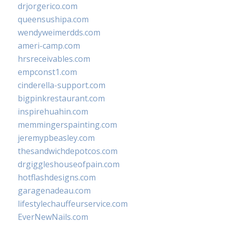
drjorgerico.com
queensushipa.com
wendyweimerdds.com
ameri-camp.com
hrsreceivables.com
empconst1.com
cinderella-support.com
bigpinkrestaurant.com
inspirehuahin.com
memmingerspainting.com
jeremypbeasley.com
thesandwichdepotcos.com
drgiggleshouseofpain.com
hotflashdesigns.com
garagenadeau.com
lifestylechauffeurservice.com
EverNewNails.com