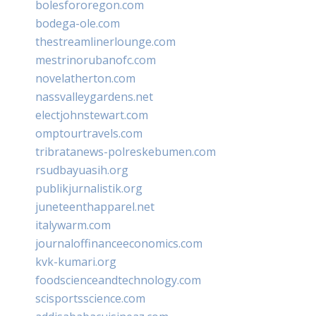
bolesfororegon.com
bodega-ole.com
thestreamlinerlounge.com
mestrinorubanofc.com
novelatherton.com
nassvalleygardens.net
electjohnstewart.com
omptourtravels.com
tribratanews-polreskebumen.com
rsudbayuasih.org
publikjurnalistik.org
juneteenthapparel.net
italywarm.com
journaloffinanceeconomics.com
kvk-kumari.org
foodscienceandtechnology.com
scisportsscience.com