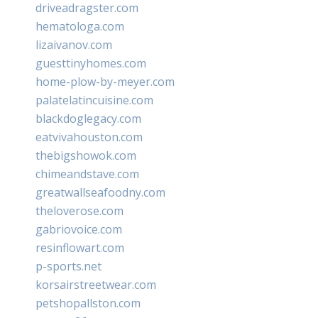
driveadragster.com
hematologa.com
lizaivanov.com
guesttinyhomes.com
home-plow-by-meyer.com
palatelatincuisine.com
blackdoglegacy.com
eatvivahouston.com
thebigshowok.com
chimeandstave.com
greatwallseafoodny.com
theloverose.com
gabriovoice.com
resinflowart.com
p-sports.net
korsairstreetwear.com
petshopallston.com