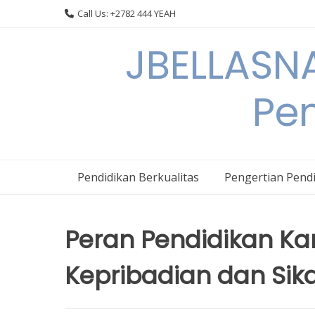
Skip
Call Us: +2782 444 YEAH
to
content
JBELLASNA
Pen
Pendidikan Berkualitas
Pengertian Pendi
Peran Pendidikan K
Kepribadian dan Sika