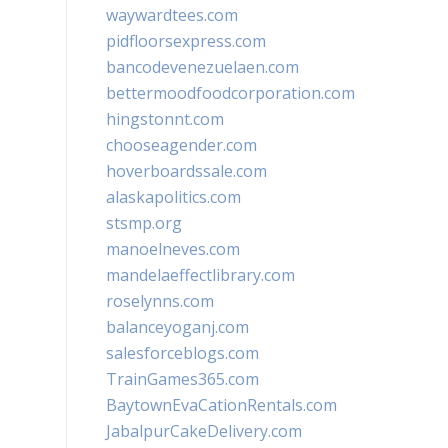
waywardtees.com
pidfloorsexpress.com
bancodevenezuelaen.com
bettermoodfoodcorporation.com
hingstonnt.com
chooseagender.com
hoverboardssale.com
alaskapolitics.com
stsmp.org
manoelneves.com
mandelaeffectlibrary.com
roselynns.com
balanceyoganj.com
salesforceblogs.com
TrainGames365.com
BaytownEvaCationRentals.com
JabalpurCakeDelivery.com