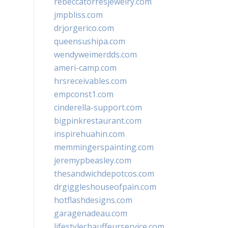
rebeccatorresjewelry.com
jmpbliss.com
drjorgerico.com
queensushipa.com
wendyweimerdds.com
ameri-camp.com
hrsreceivables.com
empconst1.com
cinderella-support.com
bigpinkrestaurant.com
inspirehuahin.com
memmingerspainting.com
jeremypbeasley.com
thesandwichdepotcos.com
drgiggleshouseofpain.com
hotflashdesigns.com
garagenadeau.com
lifestylechauffeurservice.com