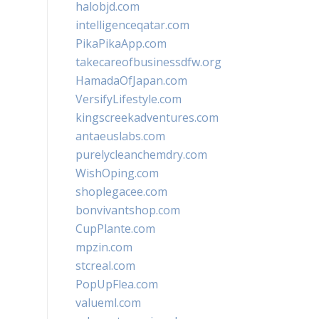
halobjd.com
intelligenceqatar.com
PikaPikaApp.com
takecareofbusinessdfw.org
HamadaOfJapan.com
VersifyLifestyle.com
kingscreekadventures.com
antaeuslabs.com
purelycleanchemdry.com
WishOping.com
shoplegacee.com
bonvivantshop.com
CupPlante.com
mpzin.com
stcreal.com
PopUpFlea.com
valueml.com