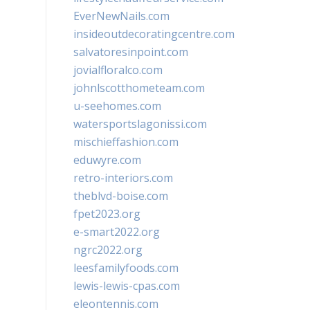
EverNewNails.com
insideoutdecoratingcentre.com
salvatoresinpoint.com
jovialfloralco.com
johnlscotthometeam.com
u-seehomes.com
watersportslagonissi.com
mischieffashion.com
eduwyre.com
retro-interiors.com
theblvd-boise.com
fpet2023.org
e-smart2022.org
ngrc2022.org
leesfamilyfoods.com
lewis-lewis-cpas.com
eleontennis.com