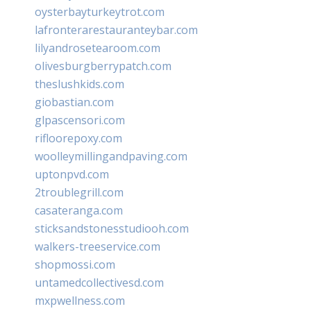
oysterbayturkeytrot.com
lafronterarestauranteybar.com
lilyandrosetearoom.com
olivesburgberrypatch.com
theslushkids.com
giobastian.com
glpascensori.com
rifloorepoxy.com
woolleymillingandpaving.com
uptonpvd.com
2troublegrill.com
casateranga.com
sticksandstonesstudiooh.com
walkers-treeservice.com
shopmossi.com
untamedcollectivesd.com
mxpwellness.com