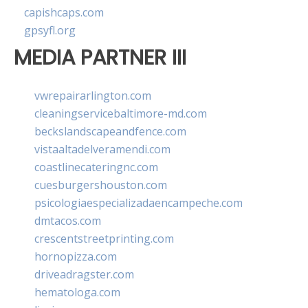
capishcaps.com
gpsyfl.org
MEDIA PARTNER III
vwrepairarlington.com
cleaningservicebaltimore-md.com
beckslandscapeandfence.com
vistaaltadelveramendi.com
coastlinecateringnc.com
cuesburgershouston.com
psicologiaespecializadaencampeche.com
dmtacos.com
crescentstreetprinting.com
hornopizza.com
driveadragster.com
hematologa.com