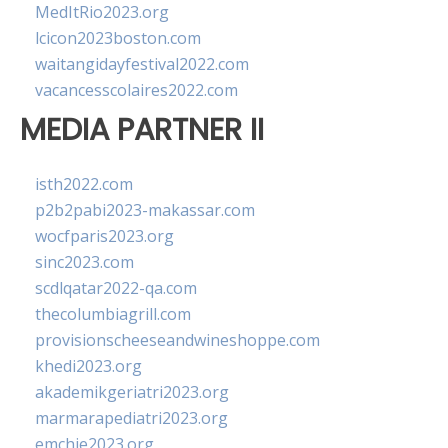
MedItRio2023.org
lcicon2023boston.com
waitangidayfestival2022.com
vacancesscolaires2022.com
MEDIA PARTNER II
isth2022.com
p2b2pabi2023-makassar.com
wocfparis2023.org
sinc2023.com
scdlqatar2022-qa.com
thecolumbiagrill.com
provisionscheeseandwineshoppe.com
khedi2023.org
akademikgeriatri2023.org
marmarapediatri2023.org
emchie2023.org