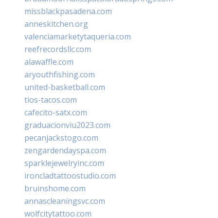
missblackpasadena.com
anneskitchen.org
valenciamarketytaqueria.com
reefrecordsllc.com
alawaffle.com
aryouthfishing.com
united-basketball.com
tios-tacos.com
cafecito-satx.com
graduacionviu2023.com
pecanjackstogo.com
zengardendayspa.com
sparklejewelryinc.com
ironcladtattoostudio.com
bruinshome.com
annascleaningsvc.com
wolfcitytattoo.com