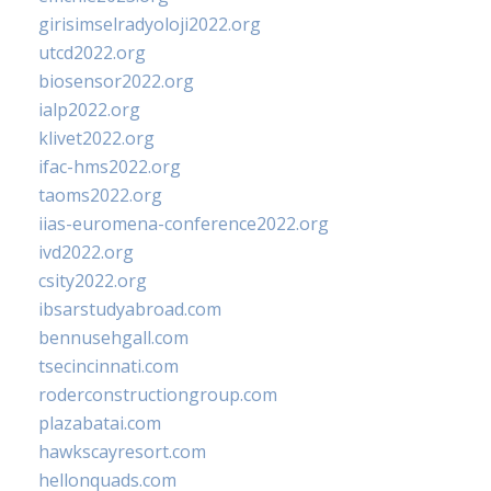
girisimselradyoloji2022.org
utcd2022.org
biosensor2022.org
ialp2022.org
klivet2022.org
ifac-hms2022.org
taoms2022.org
iias-euromena-conference2022.org
ivd2022.org
csity2022.org
ibsarstudyabroad.com
bennusehgall.com
tsecincinnati.com
roderconstructiongroup.com
plazabatai.com
hawkscayresort.com
hellonquads.com