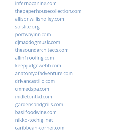
infernocanine.com
thepaperhousecollection.com
allisonwillisholley.com
solslite.org
portwayinn.com
djmaddogmusic.com
thesoundarchitects.com
allin1roofing.com
keepjudgewebb.com
anatomyofadventure.com
drivancastillo.com
cmmedspa.com
midletontkd.com
gardensandgrills.com
basilfoodwine.com
nikko-tochigi.net
caribbean-corner.com