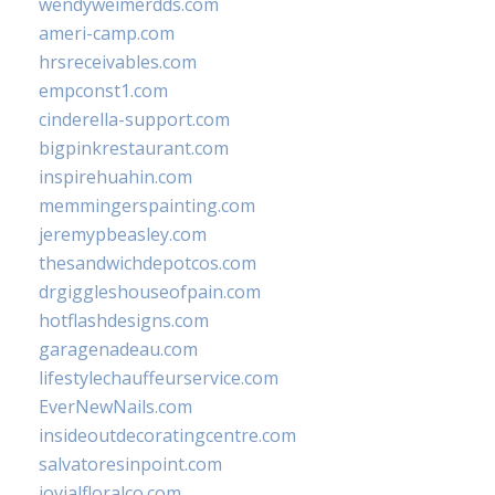
wendyweimerdds.com
ameri-camp.com
hrsreceivables.com
empconst1.com
cinderella-support.com
bigpinkrestaurant.com
inspirehuahin.com
memmingerspainting.com
jeremypbeasley.com
thesandwichdepotcos.com
drgiggleshouseofpain.com
hotflashdesigns.com
garagenadeau.com
lifestylechauffeurservice.com
EverNewNails.com
insideoutdecoratingcentre.com
salvatoresinpoint.com
jovialfloralco.com