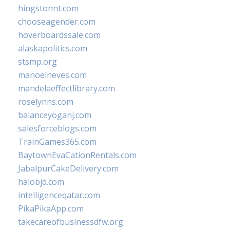
hingstonnt.com
chooseagender.com
hoverboardssale.com
alaskapolitics.com
stsmp.org
manoelneves.com
mandelaeffectlibrary.com
roselynns.com
balanceyoganj.com
salesforceblogs.com
TrainGames365.com
BaytownEvaCationRentals.com
JabalpurCakeDelivery.com
halobjd.com
intelligenceqatar.com
PikaPikaApp.com
takecareofbusinessdfw.org