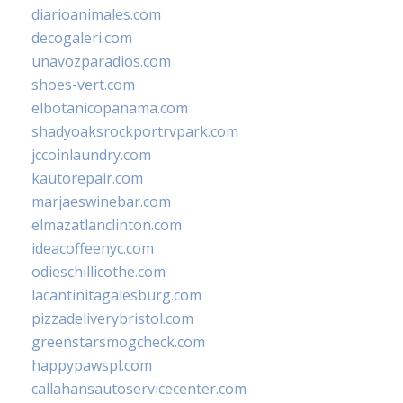
diarioanimales.com
decogaleri.com
unavozparadios.com
shoes-vert.com
elbotanicopanama.com
shadyoaksrockportrvpark.com
jccoinlaundry.com
kautorepair.com
marjaeswinebar.com
elmazatlanclinton.com
ideacoffeenyc.com
odieschillicothe.com
lacantinitagalesburg.com
pizzadeliverybristol.com
greenstarsmogcheck.com
happypawspl.com
callahansautoservicecenter.com