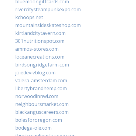
bluemoongiftcards.com
rivercitysteampunkexpo.com
kchoops.net
mountainsideskateshop.com
kirtlandcitytavern.com
301nutritionspot.com
ammos-stores.com
loceanecreations.com
birdsongridgefarm.com
joiedevivblog.com
valera-amsterdam.com
libertybrandhemp.com
norwoodinnwi.com
neighboursmarket.com
blackanguscareers.com
bolesfororegon.com
bodega-ole.com
thestreamlinerlounge.com