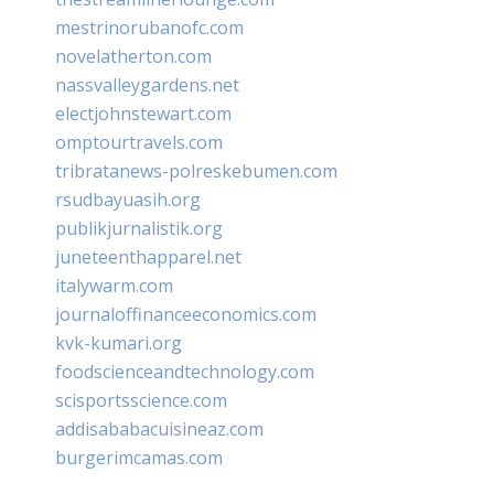
mestrinorubanofc.com
novelatherton.com
nassvalleygardens.net
electjohnstewart.com
omptourtravels.com
tribratanews-polreskebumen.com
rsudbayuasih.org
publikjurnalistik.org
juneteenthapparel.net
italywarm.com
journaloffinanceeconomics.com
kvk-kumari.org
foodscienceandtechnology.com
scisportsscience.com
addisababacuisineaz.com
burgerimcamas.com