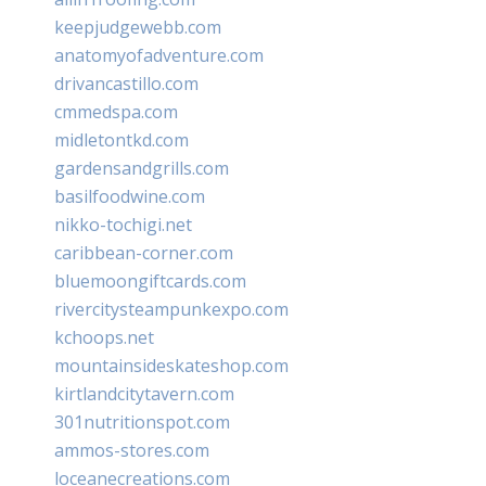
keepjudgewebb.com
anatomyofadventure.com
drivancastillo.com
cmmedspa.com
midletontkd.com
gardensandgrills.com
basilfoodwine.com
nikko-tochigi.net
caribbean-corner.com
bluemoongiftcards.com
rivercitysteampunkexpo.com
kchoops.net
mountainsideskateshop.com
kirtlandcitytavern.com
301nutritionspot.com
ammos-stores.com
loceanecreations.com