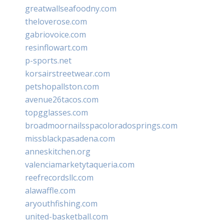
greatwallseafoodny.com
theloverose.com
gabriovoice.com
resinflowart.com
p-sports.net
korsairstreetwear.com
petshopallston.com
avenue26tacos.com
topgglasses.com
broadmoornailsspacoloradosprings.com
missblackpasadena.com
anneskitchen.org
valenciamarketytaqueria.com
reefrecordsllc.com
alawaffle.com
aryouthfishing.com
united-basketball.com