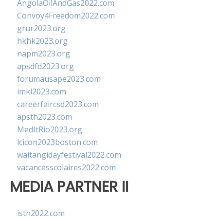
AngolaOilAndGas2022.com
Convoy4Freedom2022.com
grur2023.org
hkhk2023.org
napm2023.org
apsdfd2023.org
forumausape2023.com
imkl2023.com
careerfaircsd2023.com
apsth2023.com
MedItRio2023.org
lcicon2023boston.com
waitangidayfestival2022.com
vacancesscolaires2022.com
MEDIA PARTNER II
isth2022.com