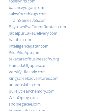
roselynns.com
balanceyoganj.com
salesforceblogs.com
TrainGames365.com
BaytownEvaCationRentals.com
JabalpurCakeDelivery.com
halobjd.com
intelligenceqatar.com
PikaPikaApp.com
takecareofbusinessdfw.org
HamadaOfJapan.com
VersifyLifestyle.com
kingscreekadventures.com
antaeuslabs.com
purelycleanchemdry.com
WishOping.com
shoplegacee.com
bonvivantshop.com