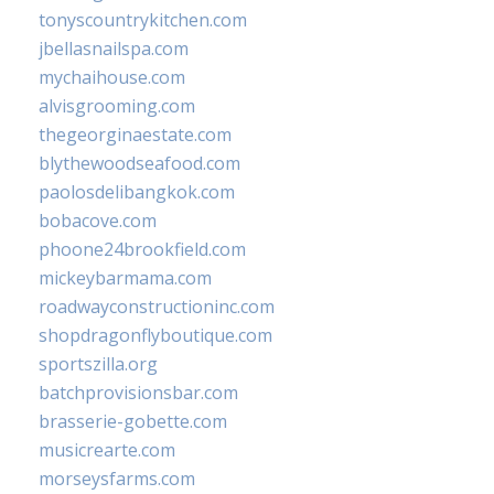
tonyscountrykitchen.com
jbellasnailspa.com
mychaihouse.com
alvisgrooming.com
thegeorginaestate.com
blythewoodseafood.com
paolosdelibangkok.com
bobacove.com
phoone24brookfield.com
mickeybarmama.com
roadwayconstructioninc.com
shopdragonflyboutique.com
sportszilla.org
batchprovisionsbar.com
brasserie-gobette.com
musicrearte.com
morseysfarms.com