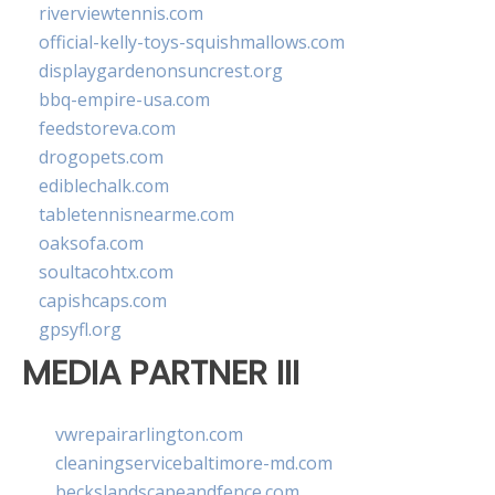
riverviewtennis.com
official-kelly-toys-squishmallows.com
displaygardenonsuncrest.org
bbq-empire-usa.com
feedstoreva.com
drogopets.com
ediblechalk.com
tabletennisnearme.com
oaksofa.com
soultacohtx.com
capishcaps.com
gpsyfl.org
MEDIA PARTNER III
vwrepairarlington.com
cleaningservicebaltimore-md.com
beckslandscapeandfence.com