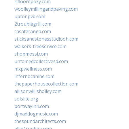
rifloorepoxy.com
woolleymillingandpaving.com
uptonpvd.com
2troublegrill.com
casateranga.com
sticksandstonesstudiooh.com
walkers-treeservice.com
shopmossi.com
untamedcollectivesd.com
mxpwellness.com
infernocanine.com
thepaperhousecollection.com
allisonwillisholley.com
solslite.org
portwayinn.com
djmaddogmusic.com
thesoundarchitects.com
allin1roofing.com