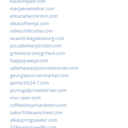
kautorepair.com
marjaeswinebar.com
elmazatlanclinton.com
ideacoffeenyc.com
odieschillicothe.com
lacantinitagalesburg.com
pizzadeliverybristol.com
greenstarsmogcheck.com
happypawspl.com
callahansautoservicecenter.com
georgiascornermarket.com
perfectfit24-7.com
portugalprivatedriver.com
von-racer.com
coffeeshopcharleston.com
salon104mainstreet.com
alkaspringswater.com
318mainstreet8h.com