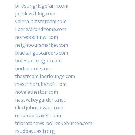
birdsongridgefarm.com
joiedevivblog.com
valera-amsterdam.com
libertybrandhemp.com
norwoodinnwi.com
neighboursmarket.com
blackanguscareers.com
bolesfororegon.com
bodega-ole.com
thestreamlinerlounge.com
mestrinorubanofc.com
novelatherton.com
nassvalleygardens.net
electjohnstewart.com
omptourtravels.com
tribratanews-polreskebumen.com
rsudbayuasih.org