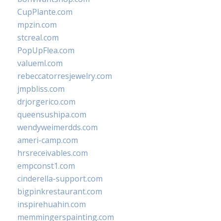
CupPlante.com
mpzin.com
stcreal.com
PopUpFlea.com
valueml.com
rebeccatorresjewelry.com
jmpbliss.com
drjorgerico.com
queensushipa.com
wendyweimerdds.com
ameri-camp.com
hrsreceivables.com
empconst1.com
cinderella-support.com
bigpinkrestaurant.com
inspirehuahin.com
memmingerspainting.com