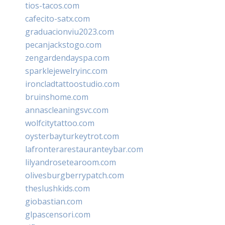
tios-tacos.com
cafecito-satx.com
graduacionviu2023.com
pecanjackstogo.com
zengardendayspa.com
sparklejewelryinc.com
ironcladtattoostudio.com
bruinshome.com
annascleaningsvc.com
wolfcitytattoo.com
oysterbayturkeytrot.com
lafronterarestauranteybar.com
lilyandrosetearoom.com
olivesburgberrypatch.com
theslushkids.com
giobastian.com
glpascensori.com