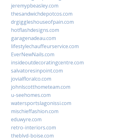
jeremypbeasley.com
thesandwichdepotcos.com
drgiggleshouseofpain.com
hotflashdesigns.com
garagenadeau.com
lifestylechauffeurservice.com
EverNewNails.com
insideoutdecoratingcentre.com
salvatoresinpoint.com
jovialfloralco.com
johnlscotthometeam.com
u-seehomes.com
watersportslagonissi.com
mischieffashion.com
eduwyre.com
retro-interiors.com
theblvd-boise.com