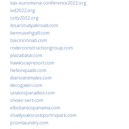
iias-euromena-conference2022.org
ivd2022.org
csity2022.org
ibsarstudyabroad.com
bennusehgall.com
tsecincinnati.com
roderconstructiongroup.com
plazabatai.com
hawkscayresort.com
hellonquads.com
diarioanimales.com
decogaleri.com
unavozparadios.com
shoes-vert.com
elbotanicopanama.com
shadyoaksrockportrvpark.com
jccoinlaundry.com