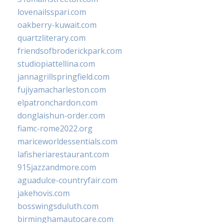
lovenailsspari.com
oakberry-kuwait.com
quartzliterary.com
friendsofbroderickpark.com
studiopiattellina.com
jannagrillspringfield.com
fujiyamacharleston.com
elpatronchardon.com
donglaishun-order.com
fiamc-rome2022.org
mariceworldessentials.com
lafisheriarestaurant.com
915jazzandmore.com
aguadulce-countryfair.com
jakehovis.com
bosswingsduluth.com
birminghamautocare.com