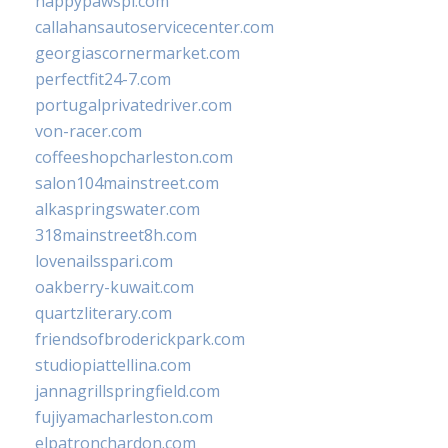
happypawspl.com
callahansautoservicecenter.com
georgiascornermarket.com
perfectfit24-7.com
portugalprivatedriver.com
von-racer.com
coffeeshopcharleston.com
salon104mainstreet.com
alkaspringswater.com
318mainstreet8h.com
lovenailsspari.com
oakberry-kuwait.com
quartzliterary.com
friendsofbroderickpark.com
studiopiattellina.com
jannagrillspringfield.com
fujiyamacharleston.com
elpatronchardon.com