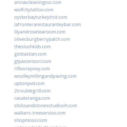
annascleaningsvc.com
wolfcitytattoo.com
oysterbayturkeytrot.com
lafronterarestauranteybar.com
lilyandrosetearoom.com
olivesburgberrypatch.com
theslushkids.com
giobastian.com
glpascensori.com
rifloorepoxy.com
woolleymillingandpaving.com
uptonpvd.com
2troublegrill.com
casateranga.com
sticksandstonesstudiooh.com
walkers-treeservice.com
shopmossi.com