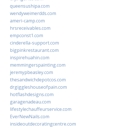
queensushipa.com
wendyweimerdds.com
ameri-camp.com
hrsreceivables.com
empconst1.com
cinderella-support.com
bigpinkrestaurant.com
inspirehuahin.com
memmingerspainting.com
jeremypbeasley.com
thesandwichdepotcos.com
drgiggleshouseofpain.com
hotflashdesigns.com
garagenadeau.com
lifestylechauffeurservice.com
EverNewNails.com
insideoutdecoratingcentre.com