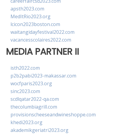
careerfaircsd2023.com
apsth2023.com
MedItRio2023.org
lcicon2023boston.com
waitangidayfestival2022.com
vacancesscolaires2022.com
MEDIA PARTNER II
isth2022.com
p2b2pabi2023-makassar.com
wocfparis2023.org
sinc2023.com
scdlqatar2022-qa.com
thecolumbiagrill.com
provisionscheeseandwineshoppe.com
khedi2023.org
akademikgeriatri2023.org