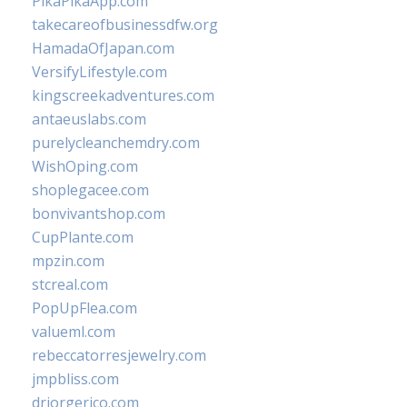
PikaPikaApp.com
takecareofbusinessdfw.org
HamadaOfJapan.com
VersifyLifestyle.com
kingscreekadventures.com
antaeuslabs.com
purelycleanchemdry.com
WishOping.com
shoplegacee.com
bonvivantshop.com
CupPlante.com
mpzin.com
stcreal.com
PopUpFlea.com
valueml.com
rebeccatorresjewelry.com
jmpbliss.com
drjorgerico.com