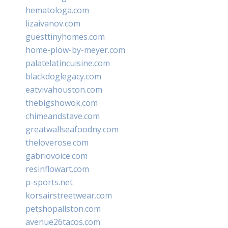
hematologa.com
lizaivanov.com
guesttinyhomes.com
home-plow-by-meyer.com
palatelatincuisine.com
blackdoglegacy.com
eatvivahouston.com
thebigshowok.com
chimeandstave.com
greatwallseafoodny.com
theloverose.com
gabriovoice.com
resinflowart.com
p-sports.net
korsairstreetwear.com
petshopallston.com
avenue26tacos.com