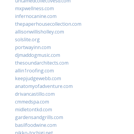
untamedcollectivesd.com
mxpwellness.com
infernocanine.com
thepaperhousecollection.com
allisonwillisholley.com
solslite.org
portwayinn.com
djmaddogmusic.com
thesoundarchitects.com
allin1roofing.com
keepjudgewebb.com
anatomyofadventure.com
drivancastillo.com
cmmedspa.com
midletontkd.com
gardensandgrills.com
basilfoodwine.com
nikko-tochigi.net