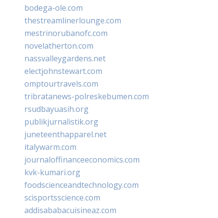
bodega-ole.com
thestreamlinerlounge.com
mestrinorubanofc.com
novelatherton.com
nassvalleygardens.net
electjohnstewart.com
omptourtravels.com
tribratanews-polreskebumen.com
rsudbayuasih.org
publikjurnalistik.org
juneteenthapparel.net
italywarm.com
journaloffinanceeconomics.com
kvk-kumari.org
foodscienceandtechnology.com
scisportsscience.com
addisababacuisineaz.com