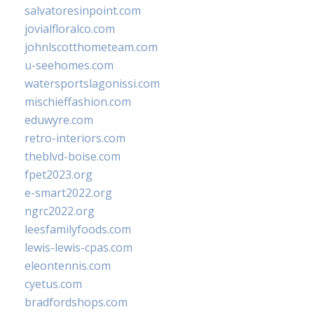
salvatoresinpoint.com
jovialfloralco.com
johnlscotthometeam.com
u-seehomes.com
watersportslagonissi.com
mischieffashion.com
eduwyre.com
retro-interiors.com
theblvd-boise.com
fpet2023.org
e-smart2022.org
ngrc2022.org
leesfamilyfoods.com
lewis-lewis-cpas.com
eleontennis.com
cyetus.com
bradfordshops.com