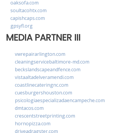
oaksofa.com
soultacohtx.com
capishcaps.com
gpsyfl.org
MEDIA PARTNER III
vwrepairarlington.com
cleaningservicebaltimore-md.com
beckslandscapeandfence.com
vistaaltadelveramendi.com
coastlinecateringnc.com
cuesburgershouston.com
psicologiaespecializadaencampeche.com
dmtacos.com
crescentstreetprinting.com
hornopizza.com
driveadragster.com