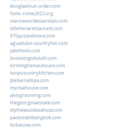
donglaishun-order.com
fiamc-rome2022.org
mariceworldessentials.com
lafisheriarestaurant.com
915jazzandmore.com
aguadulce-countryfair.com
jakehovis.com
bosswingsduluth.com
birminghamautocare.com
tonyscountrykitchen.com
jbellasnailspa.com
mychaihouse.com
alvisgrooming.com
thegeorginaestate.com
blythewoodseafood.com
paolosdelibangkok.com
bobacove.com