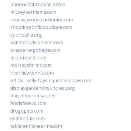
phoone24brookfield.com
mickeybarmama.com
roadwayconstructioninc.com
shopdragonflyboutique.com
sportszilla.org
batchprovisionsbar.com
brasserie-gobette.com
musicrearte.com
morseysfarms.com
riverviewtennis.com
official-kelly-toys-squishmallows.com
displaygardenonsuncrest.org
bbq-empire-usa.com
feedstoreva.com
drogopets.com
ediblechalk.com
tabletennisnearme.com