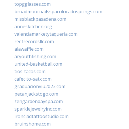
topgglasses.com
broadmoornailsspacoloradosprings.com
missblackpasadena.com
anneskitchen.org
valenciamarketytaqueria.com
reefrecordsllc.com
alawaffle.com
aryouthfishing.com
united-basketball.com
tios-tacos.com
cafecito-satx.com
graduacionviu2023.com
pecanjackstogo.com
zengardendayspa.com
sparklejewelryinc.com
ironcladtattoostudio.com
bruinshome.com