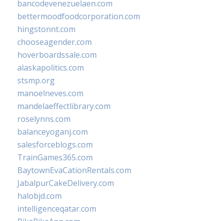
bancodevenezuelaen.com
bettermoodfoodcorporation.com
hingstonnt.com
chooseagender.com
hoverboardssale.com
alaskapolitics.com
stsmp.org
manoelneves.com
mandelaeffectlibrary.com
roselynns.com
balanceyoganj.com
salesforceblogs.com
TrainGames365.com
BaytownEvaCationRentals.com
JabalpurCakeDelivery.com
halobjd.com
intelligenceqatar.com