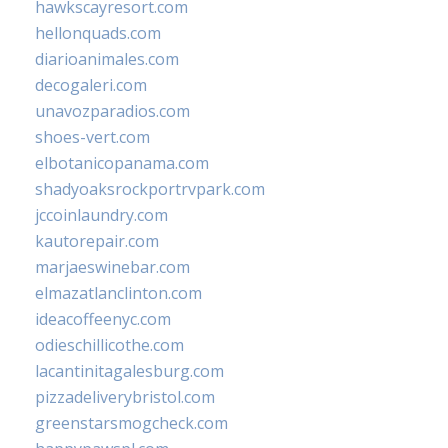
hawkscayresort.com
hellonquads.com
diarioanimales.com
decogaleri.com
unavozparadios.com
shoes-vert.com
elbotanicopanama.com
shadyoaksrockportrvpark.com
jccoinlaundry.com
kautorepair.com
marjaeswinebar.com
elmazatlanclinton.com
ideacoffeenyc.com
odieschillicothe.com
lacantinitagalesburg.com
pizzadeliverybristol.com
greenstarsmogcheck.com