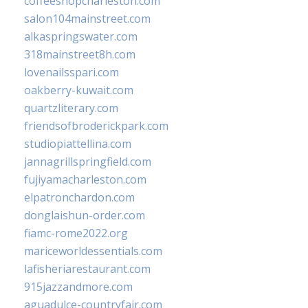
coffeeshopcharleston.com
salon104mainstreet.com
alkaspringswater.com
318mainstreet8h.com
lovenailsspari.com
oakberry-kuwait.com
quartzliterary.com
friendsofbroderickpark.com
studiopiattellina.com
jannagrillspringfield.com
fujiyamacharleston.com
elpatronchardon.com
donglaishun-order.com
fiamc-rome2022.org
mariceworldessentials.com
lafisheriarestaurant.com
915jazzandmore.com
aguadulce-countryfair.com