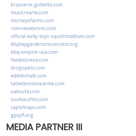
brasserie-gobette.com
musicrearte.com
morseysfarms.com
riverviewtennis.com
official-kelly-toys-squishmallows.com
displaygardenonsuncrest.org
bbq-empire-usa.com
feedstoreva.com
drogopets.com
ediblechalk.com
tabletennisnearme.com
oaksofa.com
soultacohtx.com
capishcaps.com
gpsyfl.org
MEDIA PARTNER III