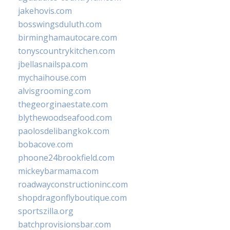
jakehovis.com
bosswingsduluth.com
birminghamautocare.com
tonyscountrykitchen.com
jbellasnailspa.com
mychaihouse.com
alvisgrooming.com
thegeorginaestate.com
blythewoodseafood.com
paolosdelibangkok.com
bobacove.com
phoone24brookfield.com
mickeybarmama.com
roadwayconstructioninc.com
shopdragonflyboutique.com
sportszilla.org
batchprovisionsbar.com