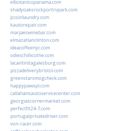
elbotanicopanama.com
shadyoaksrockportrvpark.com
jccoinlaundry.com
kautorepair.com
marjaeswinebar.com
elmazatlanclinton.com
ideacoffeenyc.com
odieschillicothe.com
lacantinitagalesburg.com
pizzadeliverybristol.com
greenstarsmogcheck.com
happypawspl.com
callahansautoservicecenter.com
georgiascornermarket.com
perfectfit24-7.com
portugalprivatedriver.com
von-racer.com