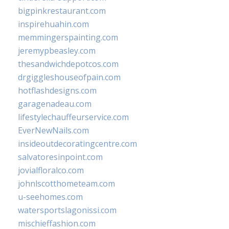
bigpinkrestaurant.com
inspirehuahin.com
memmingerspainting.com
jeremypbeasley.com
thesandwichdepotcos.com
drgiggleshouseofpain.com
hotflashdesigns.com
garagenadeau.com
lifestylechauffeurservice.com
EverNewNails.com
insideoutdecoratingcentre.com
salvatoresinpoint.com
jovialfloralco.com
johnlscotthometeam.com
u-seehomes.com
watersportslagonissi.com
mischieffashion.com