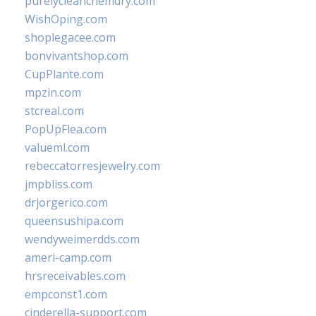
purelycleanchemdry.com
WishOping.com
shoplegacee.com
bonvivantshop.com
CupPlante.com
mpzin.com
stcreal.com
PopUpFlea.com
valueml.com
rebeccatorresjewelry.com
jmpbliss.com
drjorgerico.com
queensushipa.com
wendyweimerdds.com
ameri-camp.com
hrsreceivables.com
empconst1.com
cinderella-support.com