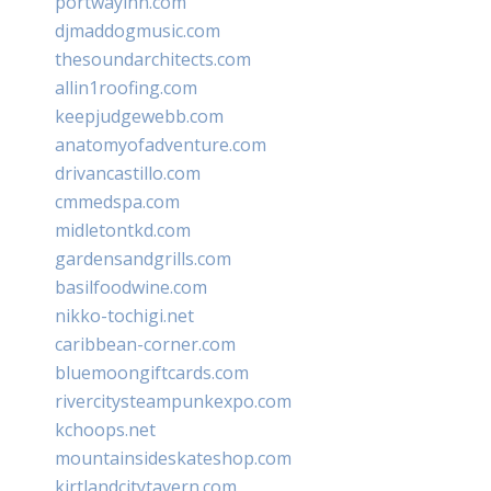
portwayinn.com
djmaddogmusic.com
thesoundarchitects.com
allin1roofing.com
keepjudgewebb.com
anatomyofadventure.com
drivancastillo.com
cmmedspa.com
midletontkd.com
gardensandgrills.com
basilfoodwine.com
nikko-tochigi.net
caribbean-corner.com
bluemoongiftcards.com
rivercitysteampunkexpo.com
kchoops.net
mountainsideskateshop.com
kirtlandcitytavern.com