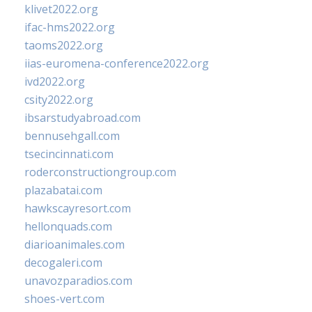
klivet2022.org
ifac-hms2022.org
taoms2022.org
iias-euromena-conference2022.org
ivd2022.org
csity2022.org
ibsarstudyabroad.com
bennusehgall.com
tsecincinnati.com
roderconstructiongroup.com
plazabatai.com
hawkscayresort.com
hellonquads.com
diarioanimales.com
decogaleri.com
unavozparadios.com
shoes-vert.com