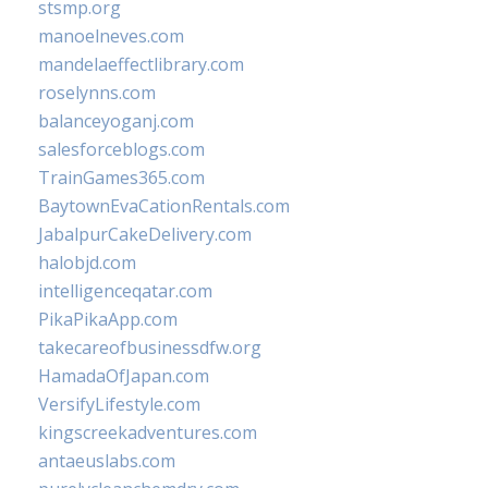
stsmp.org
manoelneves.com
mandelaeffectlibrary.com
roselynns.com
balanceyoganj.com
salesforceblogs.com
TrainGames365.com
BaytownEvaCationRentals.com
JabalpurCakeDelivery.com
halobjd.com
intelligenceqatar.com
PikaPikaApp.com
takecareofbusinessdfw.org
HamadaOfJapan.com
VersifyLifestyle.com
kingscreekadventures.com
antaeuslabs.com