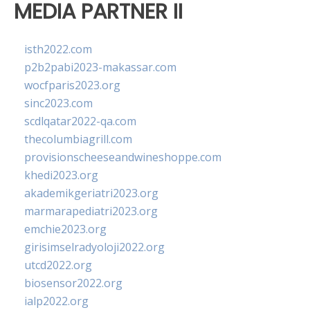
MEDIA PARTNER II
isth2022.com
p2b2pabi2023-makassar.com
wocfparis2023.org
sinc2023.com
scdlqatar2022-qa.com
thecolumbiagrill.com
provisionscheeseandwineshoppe.com
khedi2023.org
akademikgeriatri2023.org
marmarapediatri2023.org
emchie2023.org
girisimselradyoloji2022.org
utcd2022.org
biosensor2022.org
ialp2022.org