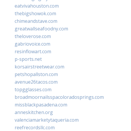
eatvivahouston.com
thebigshowok.com
chimeandstave.com
greatwallseafoodny.com
theloverose.com
gabriovoice.com
resinflowart.com
p-sports.net
korsairstreetwear.com
petshopallston.com
avenue26tacos.com
topgglasses.com
broadmoornailsspacoloradosprings.com
missblackpasadena.com
anneskitchen.org
valenciamarketytaqueria.com
reefrecordsllc.com