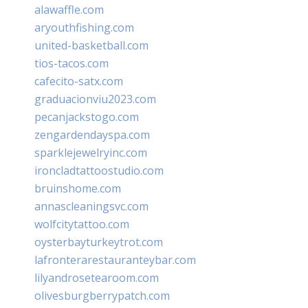
alawaffle.com
aryouthfishing.com
united-basketball.com
tios-tacos.com
cafecito-satx.com
graduacionviu2023.com
pecanjackstogo.com
zengardendayspa.com
sparklejewelryinc.com
ironcladtattoostudio.com
bruinshome.com
annascleaningsvc.com
wolfcitytattoo.com
oysterbayturkeytrot.com
lafronterarestauranteybar.com
lilyandrosetearoom.com
olivesburgberrypatch.com