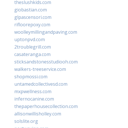
theslushkids.com
giobastian.com
glpascensori.com
rifloorepoxy.com
woolleymillingandpaving.com
uptonpvd.com
2troublegrill.com
casateranga.com
sticksandstonesstudiooh.com
walkers-treeservice.com
shopmossi.com
untamedcollectivesd.com
mxpwellness.com
infernocanine.com
thepaperhousecollection.com
allisonwillisholley.com
solslite.org