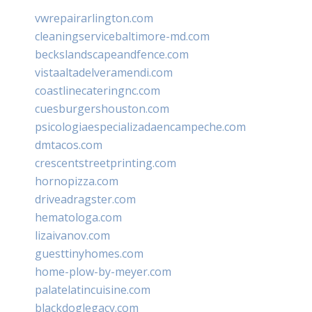
vwrepairarlington.com
cleaningservicebaltimore-md.com
beckslandscapeandfence.com
vistaaltadelveramendi.com
coastlinecateringnc.com
cuesburgershouston.com
psicologiaespecializadaencampeche.com
dmtacos.com
crescentstreetprinting.com
hornopizza.com
driveadragster.com
hematologa.com
lizaivanov.com
guesttinyhomes.com
home-plow-by-meyer.com
palatelatincuisine.com
blackdoglegacy.com