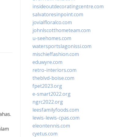
insideoutdecoratingcentre.com
salvatoresinpoint.com
jovialfloralco.com
johnlscotthometeam.com
u-seehomes.com
watersportslagonissi.com
mischieffashion.com
eduwyre.com
retro-interiors.com
theblvd-boise.com
fpet2023.org
e-smart2022.org
ngrc2022.org
leesfamilyfoods.com
ahas.
lewis-lewis-cpas.com
,
eleontennis.com
alam
cyetus.com