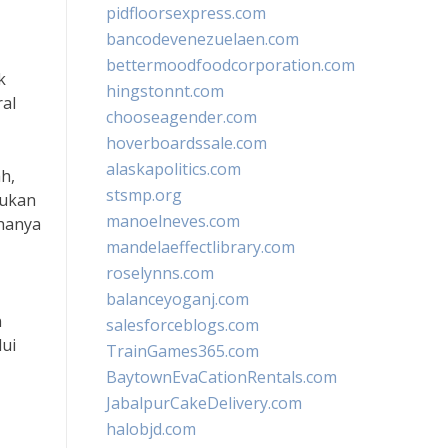
pidfloorsexpress.com
bancodevenezuelaen.com
bettermoodfoodcorporation.com
k
hingstonnt.com
ral
chooseagender.com
hoverboardssale.com
alaskapolitics.com
h,
stsmp.org
lukan
manoelneves.com
 hanya
mandelaeffectlibrary.com
roselynns.com
balanceyoganj.com
n
salesforceblogs.com
ui
TrainGames365.com
BaytownEvaCationRentals.com
JabalpurCakeDelivery.com
halobjd.com