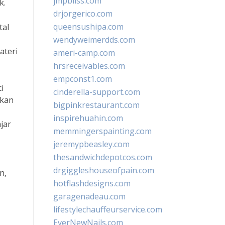
jmpbliss.com
k.
drjorgerico.com
queensushipa.com
tal
wendyweimerdds.com
ateri
ameri-camp.com
hrsreceivables.com
empconst1.com
i
cinderella-support.com
ikan
bigpinkrestaurant.com
inspirehuahin.com
jar
memmingerspainting.com
jeremypbeasley.com
thesandwichdepotcos.com
drgiggleshouseofpain.com
n,
hotflashdesigns.com
garagenadeau.com
lifestylechauffeurservice.com
EverNewNails.com