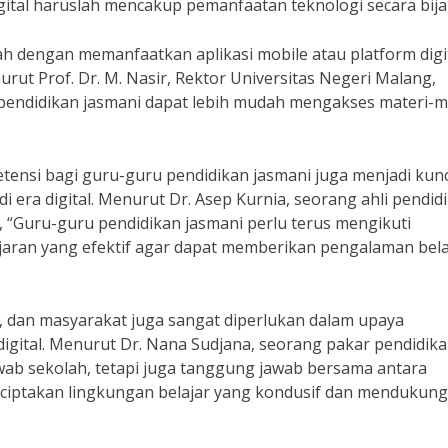
gital haruslah mencakup pemanfaatan teknologi secara bija
lah dengan memanfaatkan aplikasi mobile atau platform digi
t Prof. Dr. M. Nasir, Rektor Universitas Negeri Malang,
endidikan jasmani dapat lebih mudah mengakses materi-m
tensi bagi guru-guru pendidikan jasmani juga menjadi kunc
 era digital. Menurut Dr. Asep Kurnia, seorang ahli pendid
a, “Guru-guru pendidikan jasmani perlu terus mengikuti
ran yang efektif agar dapat memberikan pengalaman bela
ua, dan masyarakat juga sangat diperlukan dalam upaya
igital. Menurut Dr. Nana Sudjana, seorang pakar pendidika
ab sekolah, tetapi juga tanggung jawab bersama antara
nciptakan lingkungan belajar yang kondusif dan mendukung