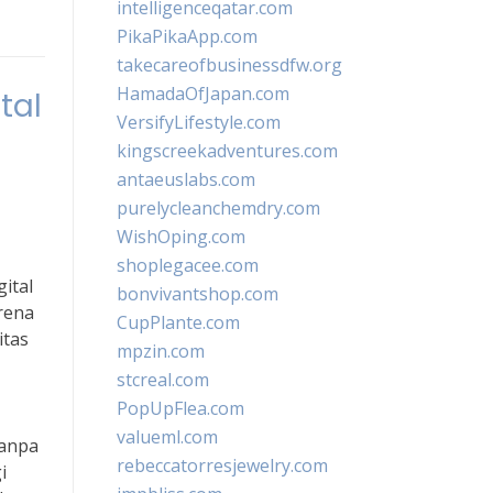
intelligenceqatar.com
PikaPikaApp.com
takecareofbusinessdfw.org
HamadaOfJapan.com
tal
VersifyLifestyle.com
kingscreekadventures.com
antaeuslabs.com
purelycleanchemdry.com
WishOping.com
shoplegacee.com
ital
bonvivantshop.com
rena
CupPlante.com
itas
mpzin.com
stcreal.com
PopUpFlea.com
valueml.com
tanpa
rebeccatorresjewelry.com
i