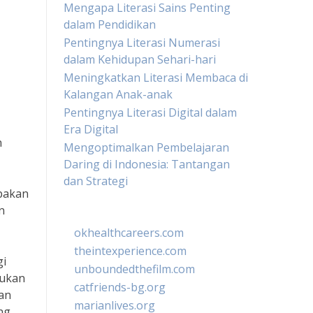
Mengapa Literasi Sains Penting
dalam Pendidikan
Pentingnya Literasi Numerasi
dalam Kehidupan Sehari-hari
Meningkatkan Literasi Membaca di
Kalangan Anak-anak
Pentingnya Literasi Digital dalam
Era Digital
n
Mengoptimalkan Pembelajaran
Daring di Indonesia: Tantangan
dan Strategi
upakan
n
okhealthcareers.com
theintexperience.com
gi
unboundedthefilm.com
kukan
catfriends-bg.org
an
marianlives.org
ng