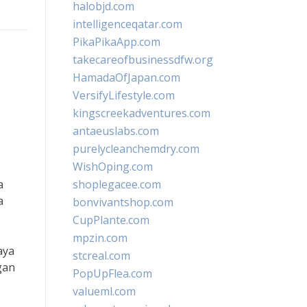
halobjd.com
intelligenceqatar.com
PikaPikaApp.com
takecareofbusinessdfw.org
HamadaOfJapan.com
VersifyLifestyle.com
kingscreekadventures.com
antaeuslabs.com
purelycleanchemdry.com
WishOping.com
a
shoplegacee.com
a
bonvivantshop.com
CupPlante.com
mpzin.com
aya
stcreal.com
gan
PopUpFlea.com
valueml.com