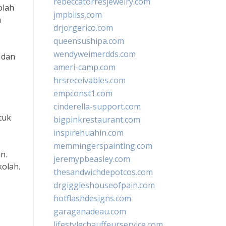
rebeccatorresjewelry.com
olah
jmpbliss.com
n
drjorgerico.com
queensushipa.com
wendyweimerdds.com
 dan
ameri-camp.com
hrsreceivables.com
empconst1.com
cinderella-support.com
tuk
bigpinkrestaurant.com
inspirehuahin.com
memmingerspainting.com
n.
jeremypbeasley.com
kolah.
thesandwichdepotcos.com
drgiggleshouseofpain.com
hotflashdesigns.com
garagenadeau.com
lifestylechauffeurservice.com