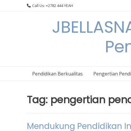
Skip
Call Us: +2782 444 YEAH
to
content
JBELLASNA
Pen
Pendidikan Berkualitas
Pengertian Pendi
Tag:
pengertian pendi
Mendukung Pendidikan In