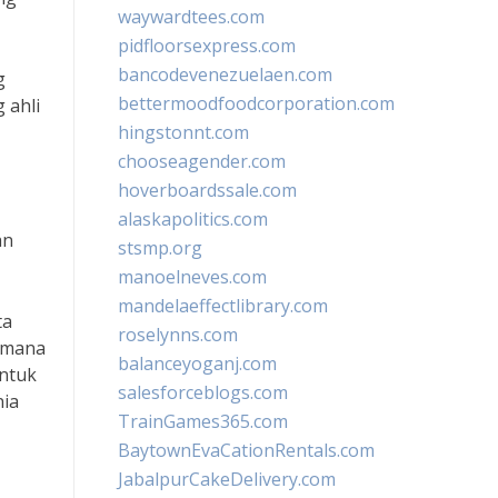
waywardtees.com
pidfloorsexpress.com
bancodevenezuelaen.com
g
bettermoodfoodcorporation.com
 ahli
hingstonnt.com
chooseagender.com
hoverboardssale.com
alaskapolitics.com
an
stsmp.org
manoelneves.com
mandelaeffectlibrary.com
ta
roselynns.com
imana
balanceyoganj.com
untuk
salesforceblogs.com
nia
TrainGames365.com
BaytownEvaCationRentals.com
JabalpurCakeDelivery.com