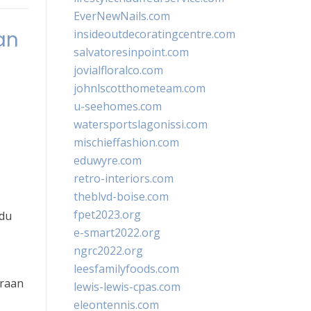
EverNewNails.com
an
insideoutdecoratingcentre.com
salvatoresinpoint.com
jovialfloralco.com
johnlscotthometeam.com
u-seehomes.com
watersportslagonissi.com
mischieffashion.com
eduwyre.com
retro-interiors.com
theblvd-boise.com
fpet2023.org
idu
e-smart2022.org
ngrc2022.org
leesfamilyfoods.com
araan
lewis-lewis-cpas.com
eleontennis.com