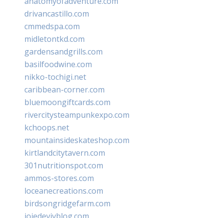
anatomyofadventure.com
drivancastillo.com
cmmedspa.com
midletontkd.com
gardensandgrills.com
basilfoodwine.com
nikko-tochigi.net
caribbean-corner.com
bluemoongiftcards.com
rivercitysteampunkexpo.com
kchoops.net
mountainsideskateshop.com
kirtlandcitytavern.com
301nutritionspot.com
ammos-stores.com
loceanecreations.com
birdsongridgefarm.com
joiedevivblog.com