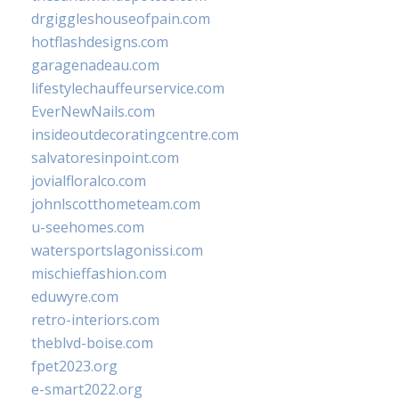
drgiggleshouseofpain.com
hotflashdesigns.com
garagenadeau.com
lifestylechauffeurservice.com
EverNewNails.com
insideoutdecoratingcentre.com
salvatoresinpoint.com
jovialfloralco.com
johnlscotthometeam.com
u-seehomes.com
watersportslagonissi.com
mischieffashion.com
eduwyre.com
retro-interiors.com
theblvd-boise.com
fpet2023.org
e-smart2022.org