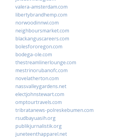
valera-amsterdam.com
libertybrandhemp.com
norwoodinnwi.com
neighboursmarket.com
blackanguscareers.com
bolesfororegon.com
bodega-ole.com
thestreamlinerlounge.com
mestrinorubanofc.com
novelatherton.com
nassvalleygardens.net
electjohnstewart.com
omptourtravels.com
tribratanews-polreskebumen.com
rsudbayuasih.org
publikjurnalistik.org
juneteenthapparel.net