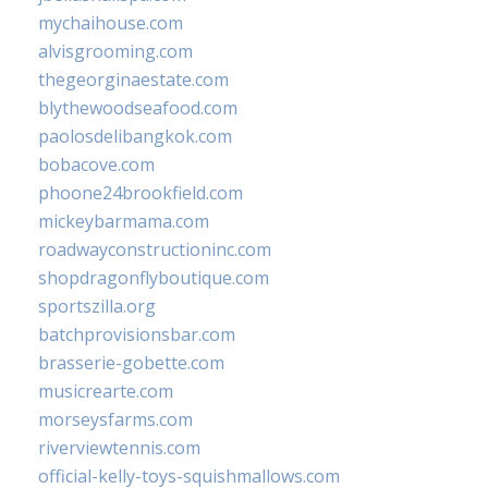
mychaihouse.com
alvisgrooming.com
thegeorginaestate.com
blythewoodseafood.com
paolosdelibangkok.com
bobacove.com
phoone24brookfield.com
mickeybarmama.com
roadwayconstructioninc.com
shopdragonflyboutique.com
sportszilla.org
batchprovisionsbar.com
brasserie-gobette.com
musicrearte.com
morseysfarms.com
riverviewtennis.com
official-kelly-toys-squishmallows.com