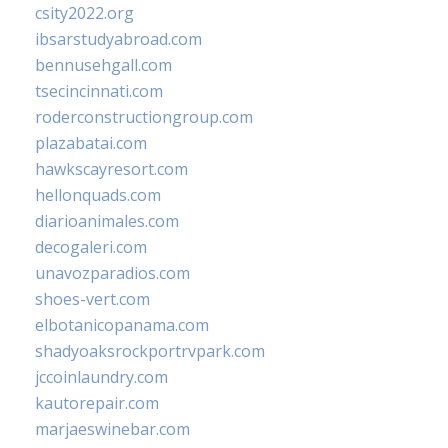
csity2022.org
ibsarstudyabroad.com
bennusehgall.com
tsecincinnati.com
roderconstructiongroup.com
plazabatai.com
hawkscayresort.com
hellonquads.com
diarioanimales.com
decogaleri.com
unavozparadios.com
shoes-vert.com
elbotanicopanama.com
shadyoaksrockportrvpark.com
jccoinlaundry.com
kautorepair.com
marjaeswinebar.com