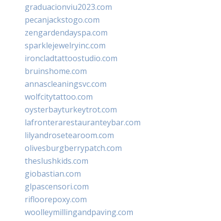
graduacionviu2023.com
pecanjackstogo.com
zengardendayspa.com
sparklejewelryinc.com
ironcladtattoostudio.com
bruinshome.com
annascleaningsvc.com
wolfcitytattoo.com
oysterbayturkeytrot.com
lafronterarestauranteybar.com
lilyandrosetearoom.com
olivesburgberrypatch.com
theslushkids.com
giobastian.com
glpascensori.com
rifloorepoxy.com
woolleymillingandpaving.com