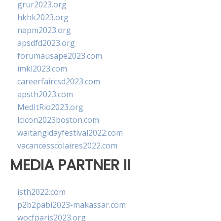
grur2023.org
hkhk2023.org
napm2023.org
apsdfd2023.org
forumausape2023.com
imkl2023.com
careerfaircsd2023.com
apsth2023.com
MedItRio2023.org
lcicon2023boston.com
waitangidayfestival2022.com
vacancesscolaires2022.com
MEDIA PARTNER II
isth2022.com
p2b2pabi2023-makassar.com
wocfparis2023.org