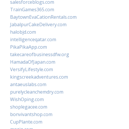
salesforceblogs.com
TrainGames365.com
BaytownEvaCationRentals.com
JabalpurCakeDelivery.com
halobjd.com
intelligenceqatar.com
PikaPikaApp.com
takecareofbusinessdfw.org
HamadaOfJapan.com
VersifyLifestyle.com
kingscreekadventures.com
antaeuslabs.com
purelycleanchemdry.com
WishOping.com
shoplegacee.com
bonvivantshop.com
CupPlante.com