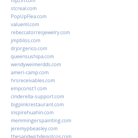
mpzin.com
stcreal.com
PopUpFlea.com
valueml.com
rebeccatorresjewelry.com
jmpbliss.com
drjorgerico.com
queensushipa.com
wendyweimerdds.com
ameri-camp.com
hrsreceivables.com
empconst1.com
cinderella-support.com
bigpinkrestaurant.com
inspirehuahin.com
memmingerspainting.com
jeremypbeasley.com
thesandwichdepotcos.com