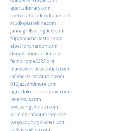
oakberry-kuwait.com
quartzliterary.com
friendsofbroderickpark.com
studiopiattellina.com
jannagrillspringfield.com
fujiyamacharleston.com
elpatronchardon.com
donglaishun-order.com
fiamc-rome2022.org
mariceworldessentials.com
lafisheriarestaurant.com
915jazzandmore.com
aguadulce-countryfair.com
jakehovis.com
bosswingsduluth.com
birminghamautocare.com
tonyscountrykitchen.com
jbellasnailspa.com