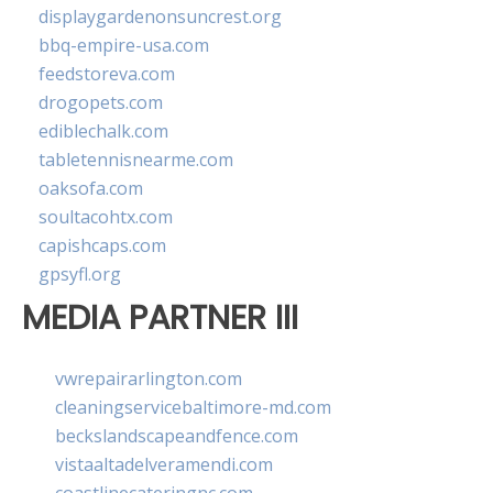
displaygardenonsuncrest.org
bbq-empire-usa.com
feedstoreva.com
drogopets.com
ediblechalk.com
tabletennisnearme.com
oaksofa.com
soultacohtx.com
capishcaps.com
gpsyfl.org
MEDIA PARTNER III
vwrepairarlington.com
cleaningservicebaltimore-md.com
beckslandscapeandfence.com
vistaaltadelveramendi.com
coastlinecateringnc.com