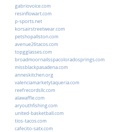
gabriovoice.com
resinflowart.com
p-sports.net
korsairstreetwear.com
petshopallston.com
avenue26tacos.com
topgglasses.com
broadmoornailsspacoloradosprings.com
missblackpasadena.com
anneskitchen.org
valenciamarketytaqueria.com
reefrecordsllc.com
alawaffle.com
aryouthfishing.com
united-basketball.com
tios-tacos.com
cafecito-satx.com