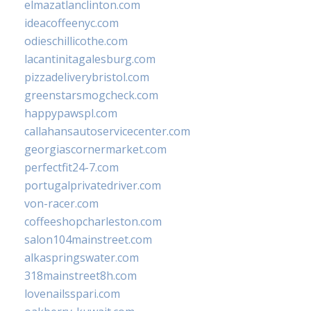
elmazatlanclinton.com
ideacoffeenyc.com
odieschillicothe.com
lacantinitagalesburg.com
pizzadeliverybristol.com
greenstarsmogcheck.com
happypawspl.com
callahansautoservicecenter.com
georgiascornermarket.com
perfectfit24-7.com
portugalprivatedriver.com
von-racer.com
coffeeshopcharleston.com
salon104mainstreet.com
alkaspringswater.com
318mainstreet8h.com
lovenailsspari.com