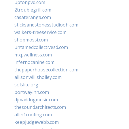
uptonpvd.com
2troublegrill.com
casateranga.com
sticksandstonesstudiooh.com
walkers-treeservice.com
shopmossi.com
untamedcollectivesd.com
mxpwellness.com
infernocanine.com
thepaperhousecollection.com
allisonwillisholley.com
solslite.org
portwayinn.com
djmaddogmusic.com
thesoundarchitects.com
allin1roofing.com
keepjudgewebb.com