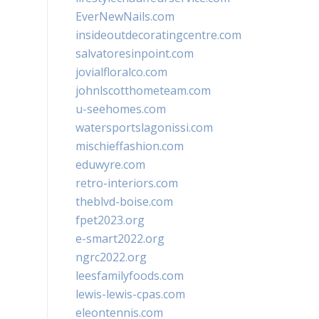
EverNewNails.com
insideoutdecoratingcentre.com
salvatoresinpoint.com
jovialfloralco.com
johnlscotthometeam.com
u-seehomes.com
watersportslagonissi.com
mischieffashion.com
eduwyre.com
retro-interiors.com
theblvd-boise.com
fpet2023.org
e-smart2022.org
ngrc2022.org
leesfamilyfoods.com
lewis-lewis-cpas.com
eleontennis.com