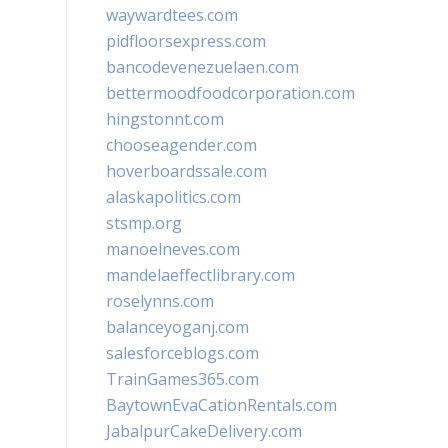
waywardtees.com
pidfloorsexpress.com
bancodevenezuelaen.com
bettermoodfoodcorporation.com
hingstonnt.com
chooseagender.com
hoverboardssale.com
alaskapolitics.com
stsmp.org
manoelneves.com
mandelaeffectlibrary.com
roselynns.com
balanceyoganj.com
salesforceblogs.com
TrainGames365.com
BaytownEvaCationRentals.com
JabalpurCakeDelivery.com