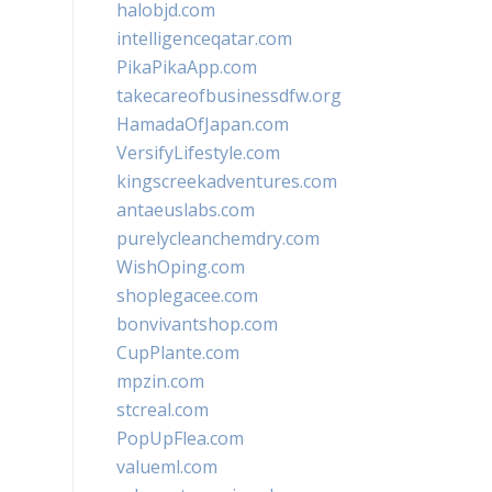
halobjd.com
intelligenceqatar.com
PikaPikaApp.com
takecareofbusinessdfw.org
HamadaOfJapan.com
VersifyLifestyle.com
kingscreekadventures.com
antaeuslabs.com
purelycleanchemdry.com
WishOping.com
shoplegacee.com
bonvivantshop.com
CupPlante.com
mpzin.com
stcreal.com
PopUpFlea.com
valueml.com