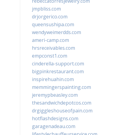
rebeccatorresjewelry.com
jmpbliss.com
drjorgerico.com
queensushipa.com
wendyweimerdds.com
ameri-camp.com
hrsreceivables.com
empconst1.com
cinderella-support.com
bigpinkrestaurant.com
inspirehuahin.com
memmingerspainting.com
jeremypbeasley.com
thesandwichdepotcos.com
drgiggleshouseofpain.com
hotflashdesigns.com
garagenadeau.com
lifestylechauffeurservice.com