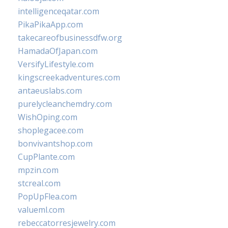
intelligenceqatar.com
PikaPikaApp.com
takecareofbusinessdfw.org
HamadaOfJapan.com
VersifyLifestyle.com
kingscreekadventures.com
antaeuslabs.com
purelycleanchemdry.com
WishOping.com
shoplegacee.com
bonvivantshop.com
CupPlante.com
mpzin.com
stcreal.com
PopUpFlea.com
valueml.com
rebeccatorresjewelry.com