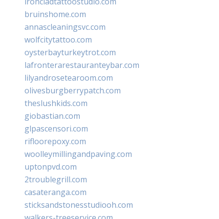
ironcladtattoostudio.com
bruinshome.com
annascleaningsvc.com
wolfcitytattoo.com
oysterbayturkeytrot.com
lafronterarestauranteybar.com
lilyandrosetearoom.com
olivesburgberrypatch.com
theslushkids.com
giobastian.com
glpascensori.com
rifloorepoxy.com
woolleymillingandpaving.com
uptonpvd.com
2troublegrill.com
casateranga.com
sticksandstonesstudiooh.com
walkers-treeservice.com