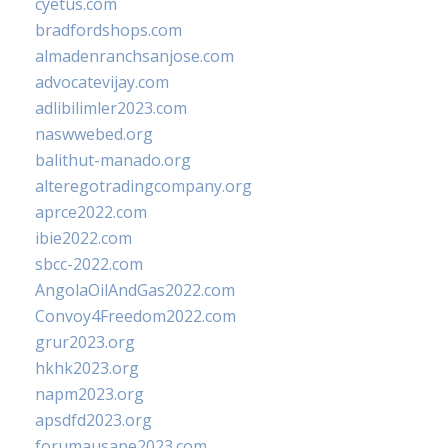
cyetus.com
bradfordshops.com
almadenranchsanjose.com
advocatevijay.com
adlibilimler2023.com
naswwebed.org
balithut-manado.org
alteregotradingcompany.org
aprce2022.com
ibie2022.com
sbcc-2022.com
AngolaOilAndGas2022.com
Convoy4Freedom2022.com
grur2023.org
hkhk2023.org
napm2023.org
apsdfd2023.org
forumausape2023.com