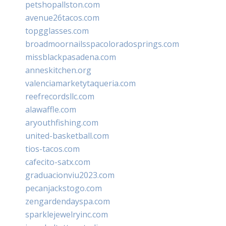
petshopallston.com
avenue26tacos.com
topgglasses.com
broadmoornailsspacoloradosprings.com
missblackpasadena.com
anneskitchen.org
valenciamarketytaqueria.com
reefrecordsllc.com
alawaffle.com
aryouthfishing.com
united-basketball.com
tios-tacos.com
cafecito-satx.com
graduacionviu2023.com
pecanjackstogo.com
zengardendayspa.com
sparklejewelryinc.com