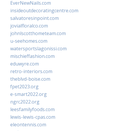
EverNewNails.com
insideoutdecoratingcentre.com
salvatoresinpoint.com
jovialfloralco.com
johnlscotthometeam.com
u-seehomes.com
watersportslagonissi.com
mischieffashion.com
eduwyre.com
retro-interiors.com
theblvd-boise.com
fpet2023.org
e-smart2022.org
ngrc2022.org
leesfamilyfoods.com
lewis-lewis-cpas.com
eleontennis.com