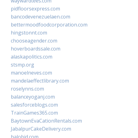
waywardtees.com
pidfloorsexpress.com
bancodevenezuelaen.com
bettermoodfoodcorporation.com
hingstonnt.com
chooseagender.com
hoverboardssale.com
alaskapolitics.com
stsmp.org
manoelneves.com
mandelaeffectlibrary.com
roselynns.com
balanceyoganj.com
salesforceblogs.com
TrainGames365.com
BaytownEvaCationRentals.com
JabalpurCakeDelivery.com
halobjd.com