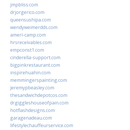
jmpbliss.com
drjorgerico.com
queensushipa.com
wendyweimerdds.com
ameri-camp.com
hrsreceivables.com
empconst1.com
cinderella-support.com
bigpinkrestaurant.com
inspirehuahin.com
memmingerspainting.com
jeremypbeasley.com
thesandwichdepotcos.com
drgiggleshouseofpain.com
hotflashdesigns.com
garagenadeau.com
lifestylechauffeurservice.com