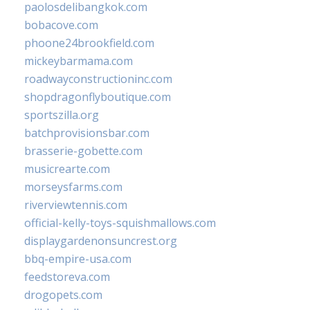
paolosdelibangkok.com
bobacove.com
phoone24brookfield.com
mickeybarmama.com
roadwayconstructioninc.com
shopdragonflyboutique.com
sportszilla.org
batchprovisionsbar.com
brasserie-gobette.com
musicrearte.com
morseysfarms.com
riverviewtennis.com
official-kelly-toys-squishmallows.com
displaygardenonsuncrest.org
bbq-empire-usa.com
feedstoreva.com
drogopets.com