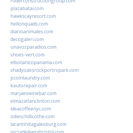
roderconstructiongroup.com
plazabatai.com
hawkscayresort.com
hellonquads.com
diarioanimales.com
decogaleri.com
unavozparadios.com
shoes-vert.com
elbotanicopanama.com
shadyoaksrockportrvpark.com
jccoinlaundry.com
kautorepair.com
marjaeswinebar.com
elmazatlanclinton.com
ideacoffeenyc.com
odieschillicothe.com
lacantinitagalesburg.com
pizzadeliverybristol.com