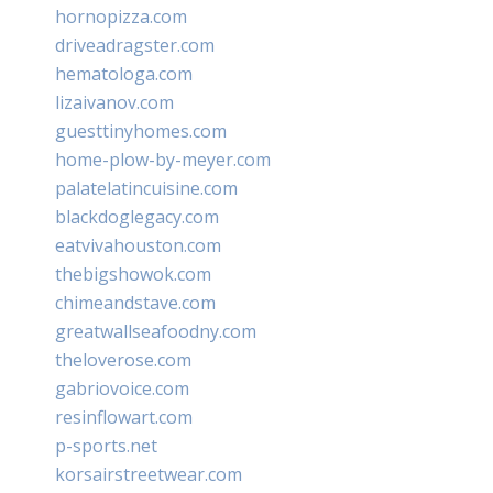
hornopizza.com
driveadragster.com
hematologa.com
lizaivanov.com
guesttinyhomes.com
home-plow-by-meyer.com
palatelatincuisine.com
blackdoglegacy.com
eatvivahouston.com
thebigshowok.com
chimeandstave.com
greatwallseafoodny.com
theloverose.com
gabriovoice.com
resinflowart.com
p-sports.net
korsairstreetwear.com