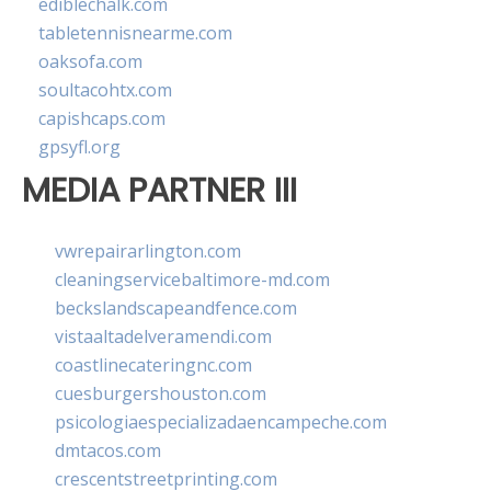
ediblechalk.com
tabletennisnearme.com
oaksofa.com
soultacohtx.com
capishcaps.com
gpsyfl.org
MEDIA PARTNER III
vwrepairarlington.com
cleaningservicebaltimore-md.com
beckslandscapeandfence.com
vistaaltadelveramendi.com
coastlinecateringnc.com
cuesburgershouston.com
psicologiaespecializadaencampeche.com
dmtacos.com
crescentstreetprinting.com