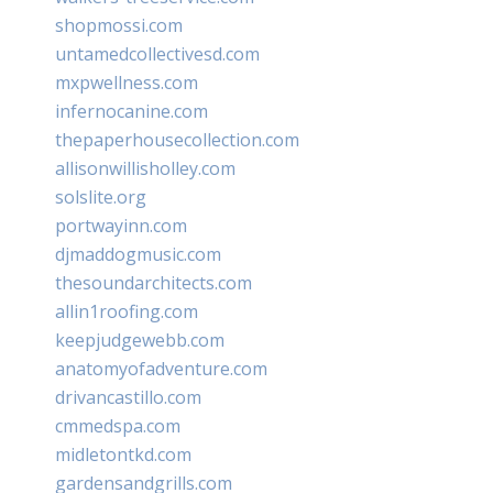
shopmossi.com
untamedcollectivesd.com
mxpwellness.com
infernocanine.com
thepaperhousecollection.com
allisonwillisholley.com
solslite.org
portwayinn.com
djmaddogmusic.com
thesoundarchitects.com
allin1roofing.com
keepjudgewebb.com
anatomyofadventure.com
drivancastillo.com
cmmedspa.com
midletontkd.com
gardensandgrills.com