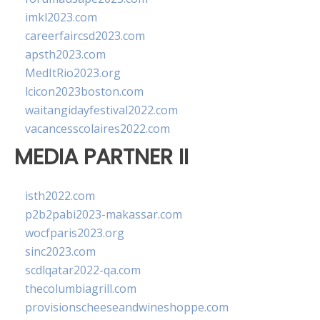
imkl2023.com
careerfaircsd2023.com
apsth2023.com
MedItRio2023.org
lcicon2023boston.com
waitangidayfestival2022.com
vacancesscolaires2022.com
MEDIA PARTNER II
isth2022.com
p2b2pabi2023-makassar.com
wocfparis2023.org
sinc2023.com
scdlqatar2022-qa.com
thecolumbiagrill.com
provisionscheeseandwineshoppe.com