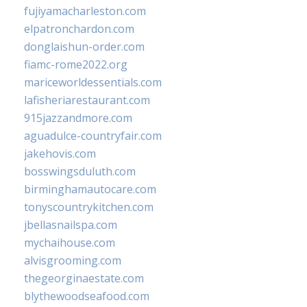
fujiyamacharleston.com
elpatronchardon.com
donglaishun-order.com
fiamc-rome2022.org
mariceworldessentials.com
lafisheriarestaurant.com
915jazzandmore.com
aguadulce-countryfair.com
jakehovis.com
bosswingsduluth.com
birminghamautocare.com
tonyscountrykitchen.com
jbellasnailspa.com
mychaihouse.com
alvisgrooming.com
thegeorginaestate.com
blythewoodseafood.com