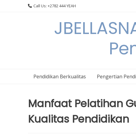
Skip
Call Us: +2782 444 YEAH
to
content
JBELLASNA
Pen
Pendidikan Berkualitas
Pengertian Pendi
Manfaat Pelatihan G
Kualitas Pendidikan