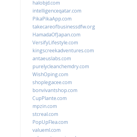
halobjd.com
intelligenceqatar.com
PikaPikaApp.com
takecareofbusinessdfw.org
HamadaOfJapan.com
VersifyLifestyle.com
kingscreekadventures.com
antaeuslabs.com
purelycleanchemdry.com
WishOping.com
shoplegacee.com
bonvivantshop.com
CupPlante.com
mpzin.com
stcreal.com
PopUpFlea.com
valueml.com