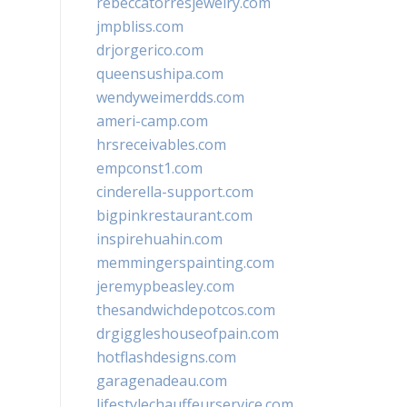
rebeccatorresjewelry.com
jmpbliss.com
drjorgerico.com
queensushipa.com
wendyweimerdds.com
ameri-camp.com
hrsreceivables.com
empconst1.com
cinderella-support.com
bigpinkrestaurant.com
inspirehuahin.com
memmingerspainting.com
jeremypbeasley.com
thesandwichdepotcos.com
drgiggleshouseofpain.com
hotflashdesigns.com
garagenadeau.com
lifestylechauffeurservice.com