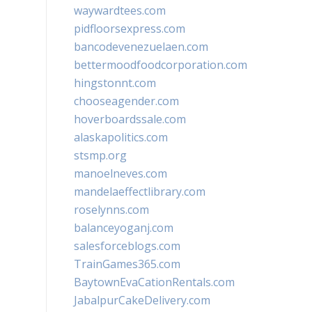
waywardtees.com
pidfloorsexpress.com
bancodevenezuelaen.com
bettermoodfoodcorporation.com
hingstonnt.com
chooseagender.com
hoverboardssale.com
alaskapolitics.com
stsmp.org
manoelneves.com
mandelaeffectlibrary.com
roselynns.com
balanceyoganj.com
salesforceblogs.com
TrainGames365.com
BaytownEvaCationRentals.com
JabalpurCakeDelivery.com