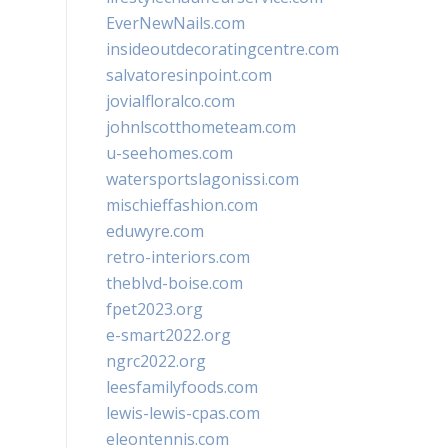
EverNewNails.com
insideoutdecoratingcentre.com
salvatoresinpoint.com
jovialfloralco.com
johnlscotthometeam.com
u-seehomes.com
watersportslagonissi.com
mischieffashion.com
eduwyre.com
retro-interiors.com
theblvd-boise.com
fpet2023.org
e-smart2022.org
ngrc2022.org
leesfamilyfoods.com
lewis-lewis-cpas.com
eleontennis.com