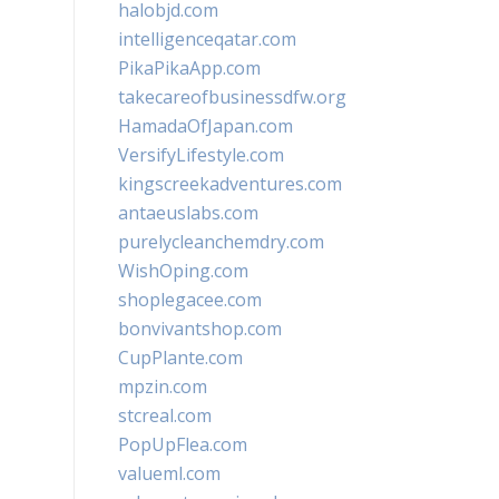
halobjd.com
intelligenceqatar.com
PikaPikaApp.com
takecareofbusinessdfw.org
HamadaOfJapan.com
VersifyLifestyle.com
kingscreekadventures.com
antaeuslabs.com
purelycleanchemdry.com
WishOping.com
shoplegacee.com
bonvivantshop.com
CupPlante.com
mpzin.com
stcreal.com
PopUpFlea.com
valueml.com