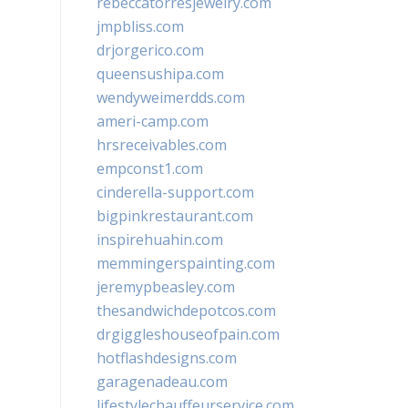
rebeccatorresjewelry.com
jmpbliss.com
drjorgerico.com
queensushipa.com
wendyweimerdds.com
ameri-camp.com
hrsreceivables.com
empconst1.com
cinderella-support.com
bigpinkrestaurant.com
inspirehuahin.com
memmingerspainting.com
jeremypbeasley.com
thesandwichdepotcos.com
drgiggleshouseofpain.com
hotflashdesigns.com
garagenadeau.com
lifestylechauffeurservice.com