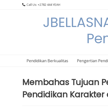
Skip
Call Us: +2782 444 YEAH
to
content
JBELLASNA
Pen
Pendidikan Berkualitas
Pengertian Pendi
Membahas Tujuan Pen
Pendidikan Karakte