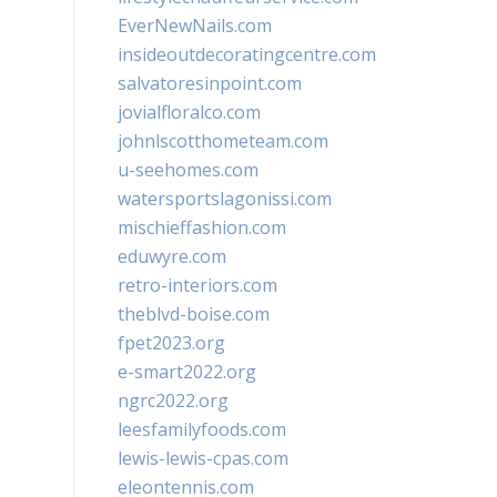
EverNewNails.com
insideoutdecoratingcentre.com
salvatoresinpoint.com
jovialfloralco.com
johnlscotthometeam.com
u-seehomes.com
watersportslagonissi.com
mischieffashion.com
eduwyre.com
retro-interiors.com
theblvd-boise.com
fpet2023.org
e-smart2022.org
ngrc2022.org
leesfamilyfoods.com
lewis-lewis-cpas.com
eleontennis.com