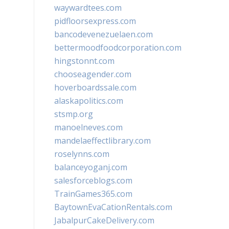
waywardtees.com
pidfloorsexpress.com
bancodevenezuelaen.com
bettermoodfoodcorporation.com
hingstonnt.com
chooseagender.com
hoverboardssale.com
alaskapolitics.com
stsmp.org
manoelneves.com
mandelaeffectlibrary.com
roselynns.com
balanceyoganj.com
salesforceblogs.com
TrainGames365.com
BaytownEvaCationRentals.com
JabalpurCakeDelivery.com