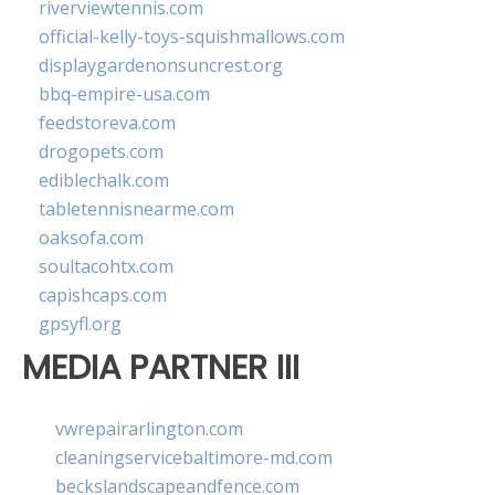
riverviewtennis.com
official-kelly-toys-squishmallows.com
displaygardenonsuncrest.org
bbq-empire-usa.com
feedstoreva.com
drogopets.com
ediblechalk.com
tabletennisnearme.com
oaksofa.com
soultacohtx.com
capishcaps.com
gpsyfl.org
MEDIA PARTNER III
vwrepairarlington.com
cleaningservicebaltimore-md.com
beckslandscapeandfence.com