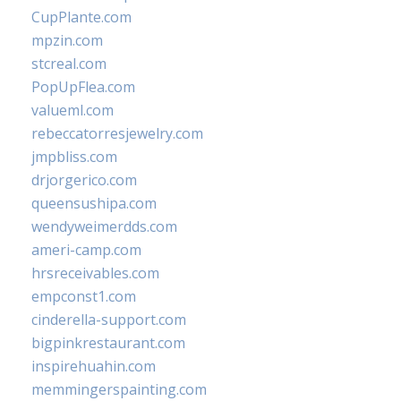
CupPlante.com
mpzin.com
stcreal.com
PopUpFlea.com
valueml.com
rebeccatorresjewelry.com
jmpbliss.com
drjorgerico.com
queensushipa.com
wendyweimerdds.com
ameri-camp.com
hrsreceivables.com
empconst1.com
cinderella-support.com
bigpinkrestaurant.com
inspirehuahin.com
memmingerspainting.com