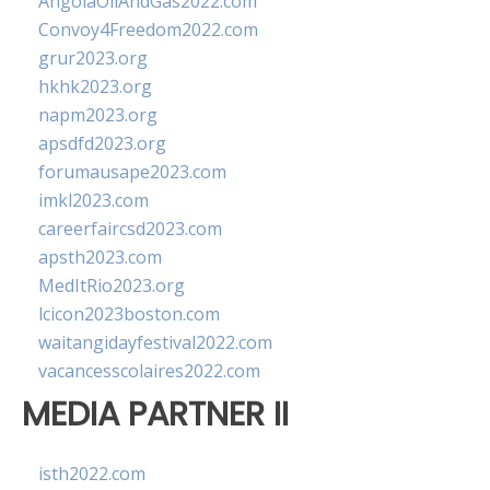
AngolaOilAndGas2022.com
Convoy4Freedom2022.com
grur2023.org
hkhk2023.org
napm2023.org
apsdfd2023.org
forumausape2023.com
imkl2023.com
careerfaircsd2023.com
apsth2023.com
MedItRio2023.org
lcicon2023boston.com
waitangidayfestival2022.com
vacancesscolaires2022.com
MEDIA PARTNER II
isth2022.com