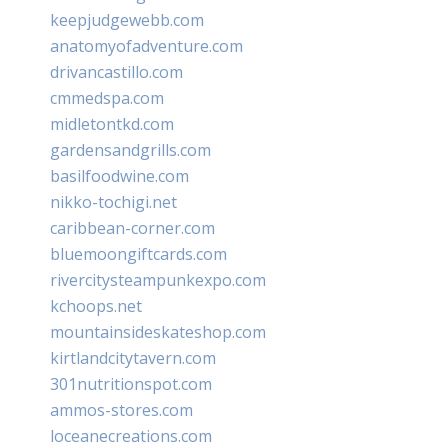
keepjudgewebb.com
anatomyofadventure.com
drivancastillo.com
cmmedspa.com
midletontkd.com
gardensandgrills.com
basilfoodwine.com
nikko-tochigi.net
caribbean-corner.com
bluemoongiftcards.com
rivercitysteampunkexpo.com
kchoops.net
mountainsideskateshop.com
kirtlandcitytavern.com
301nutritionspot.com
ammos-stores.com
loceanecreations.com