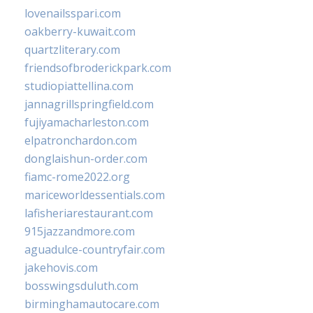
lovenailsspari.com
oakberry-kuwait.com
quartzliterary.com
friendsofbroderickpark.com
studiopiattellina.com
jannagrillspringfield.com
fujiyamacharleston.com
elpatronchardon.com
donglaishun-order.com
fiamc-rome2022.org
mariceworldessentials.com
lafisheriarestaurant.com
915jazzandmore.com
aguadulce-countryfair.com
jakehovis.com
bosswingsduluth.com
birminghamautocare.com