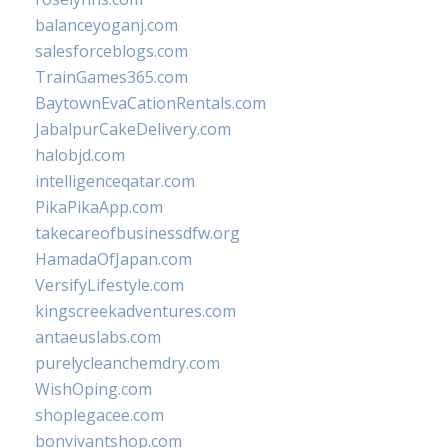
balanceyoganj.com
salesforceblogs.com
TrainGames365.com
BaytownEvaCationRentals.com
JabalpurCakeDelivery.com
halobjd.com
intelligenceqatar.com
PikaPikaApp.com
takecareofbusinessdfw.org
HamadaOfJapan.com
VersifyLifestyle.com
kingscreekadventures.com
antaeuslabs.com
purelycleanchemdry.com
WishOping.com
shoplegacee.com
bonvivantshop.com