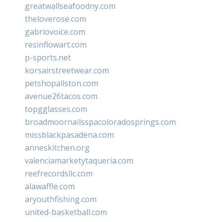
greatwallseafoodny.com
theloverose.com
gabriovoice.com
resinflowart.com
p-sports.net
korsairstreetwear.com
petshopallston.com
avenue26tacos.com
topgglasses.com
broadmoornailsspacoloradosprings.com
missblackpasadena.com
anneskitchen.org
valenciamarketytaqueria.com
reefrecordsllc.com
alawaffle.com
aryouthfishing.com
united-basketball.com