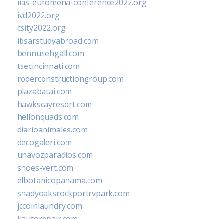
iias-euromena-conference2022.org
ivd2022.org
csity2022.org
ibsarstudyabroad.com
bennusehgall.com
tsecincinnati.com
roderconstructiongroup.com
plazabatai.com
hawkscayresort.com
hellonquads.com
diarioanimales.com
decogaleri.com
unavozparadios.com
shoes-vert.com
elbotanicopanama.com
shadyoaksrockportrvpark.com
jccoinlaundry.com
kautorepair.com