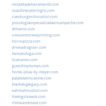
vistaaltadelveramendi.com
coastlinecateringnc.com
cuesburgershouston.com
psicologiaespecializadaencampeche.com
dmtacos.com
crescentstreetprinting.com
hornopizza.com
driveadragster.com
hematologa.com
lizaivanov.com
guesttinyhomes.com
home-plow-by-meyer.com
palatelatincuisine.com
blackdoglegacy.com
eatvivahouston.com
thebigshowok.com
chimeandstave.com