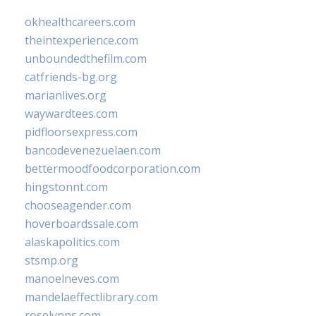
okhealthcareers.com
theintexperience.com
unboundedthefilm.com
catfriends-bg.org
marianlives.org
waywardtees.com
pidfloorsexpress.com
bancodevenezuelaen.com
bettermoodfoodcorporation.com
hingstonnt.com
chooseagender.com
hoverboardssale.com
alaskapolitics.com
stsmp.org
manoelneves.com
mandelaeffectlibrary.com
roselynns.com