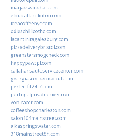
marjaeswinebar.com
elmazatlanclinton.com
ideacoffeenyc.com
odieschillicothe.com
lacantinitagalesburg.com
pizzadeliverybristol.com
greenstarsmogcheck.com
happypawspl.com
callahansautoservicecenter.com
georgiascornermarket.com
perfectfit24-7.com
portugalprivatedriver.com
von-racer.com
coffeeshopcharleston.com
salon104mainstreet.com
alkaspringswater.com
318mainstreet8h.com