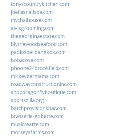
tonyscountrykitchen.com
jbellasnailspa.com
mychaihouse.com
alvisgrooming.com
thegeorginaestate.com
blythewoodseafood.com
paolosdelibangkok.com
bobacove.com
phoone24brookfield.com
mickeybarmama.com
roadwayconstructioninc.com
shopdragonflyboutique.com
sportszilla.org
batchprovisionsbar.com
brasserie-gobette.com
musicrearte.com
morseysfarms.com