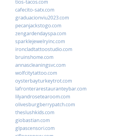
tios-tacos.com
cafecito-satx.com
graduacionviu2023.com
pecanjackstogo.com
zengardendayspa.com
sparklejewelryinc.com
ironcladtattoostudio.com
bruinshome.com
annascleaningsvc.com
wolfcitytattoo.com
oysterbayturkeytrot.com
lafronterarestauranteybar.com
lilyandrosetearoom.com
olivesburgberrypatch.com
theslushkids.com
giobastian.com
glpascensori.com
rifloorepoxy.com