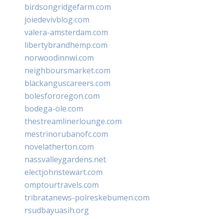
birdsongridgefarm.com
joiedevivblog.com
valera-amsterdam.com
libertybrandhemp.com
norwoodinnwi.com
neighboursmarket.com
blackanguscareers.com
bolesfororegon.com
bodega-ole.com
thestreamlinerlounge.com
mestrinorubanofc.com
novelatherton.com
nassvalleygardens.net
electjohnstewart.com
omptourtravels.com
tribratanews-polreskebumen.com
rsudbayuasih.org