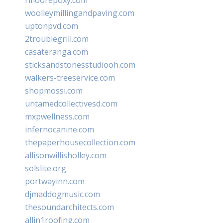
woolleymillingandpaving.com
uptonpvd.com
2troublegrill.com
casateranga.com
sticksandstonesstudiooh.com
walkers-treeservice.com
shopmossi.com
untamedcollectivesd.com
mxpwellness.com
infernocanine.com
thepaperhousecollection.com
allisonwillisholley.com
solslite.org
portwayinn.com
djmaddogmusic.com
thesoundarchitects.com
allin1roofing.com