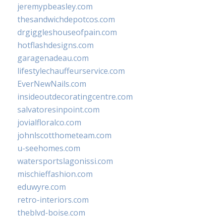
jeremypbeasley.com
thesandwichdepotcos.com
drgiggleshouseofpain.com
hotflashdesigns.com
garagenadeau.com
lifestylechauffeurservice.com
EverNewNails.com
insideoutdecoratingcentre.com
salvatoresinpoint.com
jovialfloralco.com
johnlscotthometeam.com
u-seehomes.com
watersportslagonissi.com
mischieffashion.com
eduwyre.com
retro-interiors.com
theblvd-boise.com