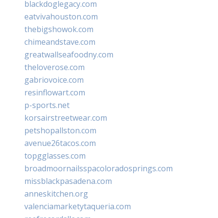
blackdoglegacy.com
eatvivahouston.com
thebigshowok.com
chimeandstave.com
greatwallseafoodny.com
theloverose.com
gabriovoice.com
resinflowart.com
p-sports.net
korsairstreetwear.com
petshopallston.com
avenue26tacos.com
topgglasses.com
broadmoornailsspacoloradosprings.com
missblackpasadena.com
anneskitchen.org
valenciamarketytaqueria.com