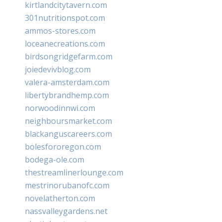
kirtlandcitytavern.com
301nutritionspot.com
ammos-stores.com
loceanecreations.com
birdsongridgefarm.com
joiedevivblog.com
valera-amsterdam.com
libertybrandhemp.com
norwoodinnwi.com
neighboursmarket.com
blackanguscareers.com
bolesfororegon.com
bodega-ole.com
thestreamlinerlounge.com
mestrinorubanofc.com
novelatherton.com
nassvalleygardens.net