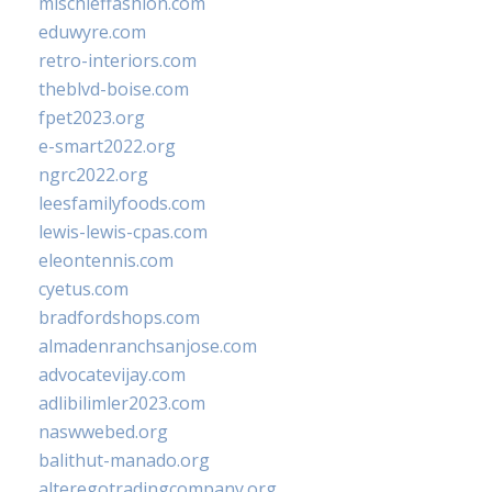
mischieffashion.com
eduwyre.com
retro-interiors.com
theblvd-boise.com
fpet2023.org
e-smart2022.org
ngrc2022.org
leesfamilyfoods.com
lewis-lewis-cpas.com
eleontennis.com
cyetus.com
bradfordshops.com
almadenranchsanjose.com
advocatevijay.com
adlibilimler2023.com
naswwebed.org
balithut-manado.org
alteregotradingcompany.org