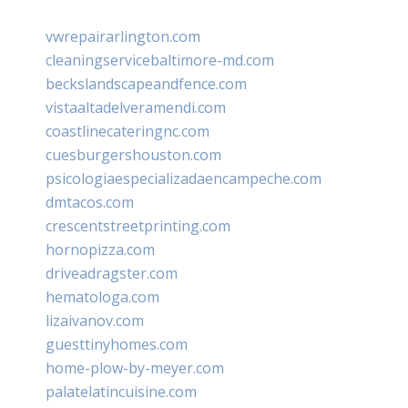
vwrepairarlington.com
cleaningservicebaltimore-md.com
beckslandscapeandfence.com
vistaaltadelveramendi.com
coastlinecateringnc.com
cuesburgershouston.com
psicologiaespecializadaencampeche.com
dmtacos.com
crescentstreetprinting.com
hornopizza.com
driveadragster.com
hematologa.com
lizaivanov.com
guesttinyhomes.com
home-plow-by-meyer.com
palatelatincuisine.com