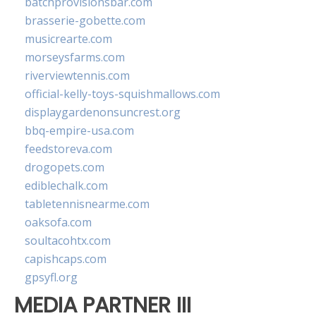
batchprovisionsbar.com
brasserie-gobette.com
musicrearte.com
morseysfarms.com
riverviewtennis.com
official-kelly-toys-squishmallows.com
displaygardenonsuncrest.org
bbq-empire-usa.com
feedstoreva.com
drogopets.com
ediblechalk.com
tabletennisnearme.com
oaksofa.com
soultacohtx.com
capishcaps.com
gpsyfl.org
MEDIA PARTNER III