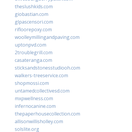
theslushkids.com
giobastian.com
glpascensori.com
rifloorepoxy.com
woolleymillingandpaving.com
uptonpvd.com
2troublegrill.com
casateranga.com
sticksandstonesstudiooh.com
walkers-treeservice.com
shopmossi.com
untamedcollectivesd.com
mxpwellness.com
infernocanine.com
thepaperhousecollection.com
allisonwillisholley.com
solslite.org