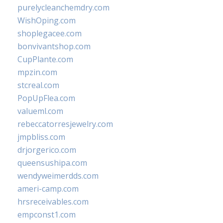
purelycleanchemdry.com
WishOping.com
shoplegacee.com
bonvivantshop.com
CupPlante.com
mpzin.com
stcreal.com
PopUpFlea.com
valueml.com
rebeccatorresjewelry.com
jmpbliss.com
drjorgerico.com
queensushipa.com
wendyweimerdds.com
ameri-camp.com
hrsreceivables.com
empconst1.com