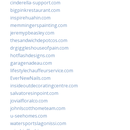
cinderella-support.com
bigpinkrestaurant.com
inspirehuahin.com
memmingerspainting.com
jeremypbeasley.com
thesandwichdepotcos.com
drgiggleshouseofpain.com
hotflashdesigns.com
garagenadeau.com
lifestylechauffeurservice.com
EverNewNails.com
insideoutdecoratingcentre.com
salvatoresinpoint.com
jovialfloralco.com
johnlscotthometeam.com
u-seehomes.com
watersportslagonissi.com