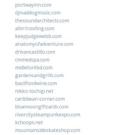
portwayinn.com
djmaddogmusic.com
thesoundarchitects.com
allin1roofing.com
keepjudgewebb.com
anatomyofadventure.com
drivancastillo.com
cmmedspa.com
midletontkd.com
gardensandgrills.com
basilfoodwine.com
nikko-tochigi.net
caribbean-corner.com
bluemoongiftcards.com
rivercitysteampunkexpo.com
kchoops.net
mountainsideskateshop.com