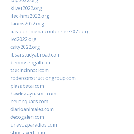
ialp2022.org
klivet2022.org
ifac-hms2022.org
taoms2022.org
iias-euromena-conference2022.org
ivd2022.org
csity2022.org
ibsarstudyabroad.com
bennusehgall.com
tsecincinnati.com
roderconstructiongroup.com
plazabatai.com
hawkscayresort.com
hellonquads.com
diarioanimales.com
decogaleri.com
unavozparadios.com
shoes-vert.com