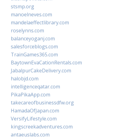
stsmp.org
manoelneves.com
mandelaeffectlibrary.com
roselynns.com
balanceyoganj.com
salesforceblogs.com
TrainGames365.com
BaytownEvaCationRentals.com
JabalpurCakeDelivery.com
halobjd.com
intelligenceqatar.com
PikaPikaApp.com
takecareofbusinessdfw.org
HamadaOfJapan.com
VersifyLifestyle.com
kingscreekadventures.com
antaeuslabs.com