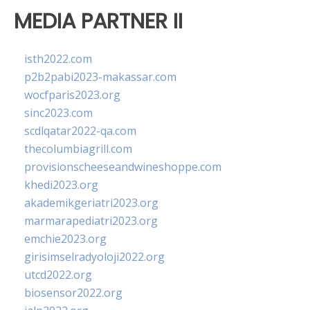
MEDIA PARTNER II
isth2022.com
p2b2pabi2023-makassar.com
wocfparis2023.org
sinc2023.com
scdlqatar2022-qa.com
thecolumbiagrill.com
provisionscheeseandwineshoppe.com
khedi2023.org
akademikgeriatri2023.org
marmarapediatri2023.org
emchie2023.org
girisimselradyoloji2022.org
utcd2022.org
biosensor2022.org