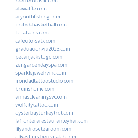
reefrecordsllc.com
alawaffle.com
aryouthfishing.com
united-basketball.com
tios-tacos.com
cafecito-satx.com
graduacionviu2023.com
pecanjackstogo.com
zengardendayspa.com
sparklejewelryinc.com
ironcladtattoostudio.com
bruinshome.com
annascleaningsvc.com
wolfcitytattoo.com
oysterbayturkeytrot.com
lafronterarestauranteybar.com
lilyandrosetearoom.com
olivesburgberrypatch.com