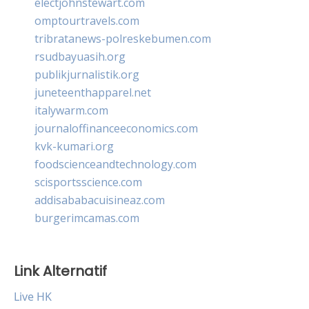
electjohnstewart.com
omptourtravels.com
tribratanews-polreskebumen.com
rsudbayuasih.org
publikjurnalistik.org
juneteenthapparel.net
italywarm.com
journaloffinanceeconomics.com
kvk-kumari.org
foodscienceandtechnology.com
scisportsscience.com
addisababacuisineaz.com
burgerimcamas.com
Link Alternatif
Live HK