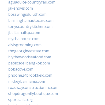
aguadulce-countryfair.com
jakehovis.com
bosswingsduluth.com
birminghamautocare.com
tonyscountrykitchen.com
jbellasnailspa.com
mychaihouse.com
alvisgrooming.com
thegeorginaestate.com
blythewoodseafood.com
paolosdelibangkok.com
bobacove.com
phoone24brookfield.com
mickeybarmama.com
roadwayconstructioninc.com
shopdragonflyboutique.com
sportszilla.org