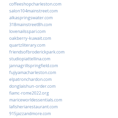
coffeeshopcharleston.com
salon104mainstreet.com
alkaspringswater.com
318mainstreet8h.com
lovenailsspari.com
oakberry-kuwait.com
quartzliterary.com
friendsofbroderickpark.com
studiopiattellina.com
jannagrillspringfield.com
fujiyamacharleston.com
elpatronchardon.com
donglaishun-order.com
fiamc-rome2022.org
mariceworldessentials.com
lafisheriarestaurant.com
915jazzandmore.com