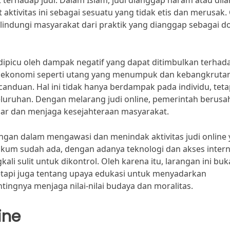
rhadap judi. Dalam Islam, judi dianggap haram atau dila
aktivitas ini sebagai sesuatu yang tidak etis dan merusak.
lindungi masyarakat dari praktik yang dianggap sebagai d
a dipicu oleh dampak negatif yang dapat ditimbulkan terhad
 ekonomi seperti utang yang menumpuk dan kebangkrutan
canduan. Hal ini tidak hanya berdampak pada individu, teta
eluruhan. Dengan melarang judi online, pemerintah berusa
sar dan menjaga kesejahteraan masyarakat.
angan dalam mengawasi dan menindak aktivitas judi online
kum sudah ada, dengan adanya teknologi dan akses intern
ali sulit untuk dikontrol. Oleh karena itu, larangan ini bu
tapi juga tentang upaya edukasi untuk menyadarkan
tingnya menjaga nilai-nilai budaya dan moralitas.
ine