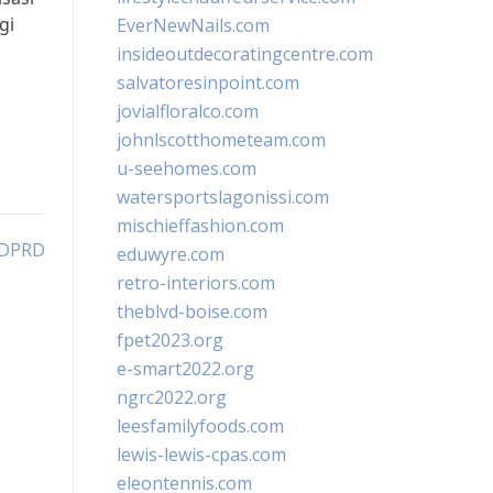
gi
EverNewNails.com
insideoutdecoratingcentre.com
salvatoresinpoint.com
jovialfloralco.com
johnlscotthometeam.com
u-seehomes.com
watersportslagonissi.com
mischieffashion.com
o DPRD
eduwyre.com
retro-interiors.com
theblvd-boise.com
fpet2023.org
e-smart2022.org
ngrc2022.org
leesfamilyfoods.com
lewis-lewis-cpas.com
eleontennis.com