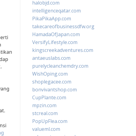
halobjd.com
intelligenceqatar.com
PikaPikaApp.com
takecareofbusinessdfw.org
HamadaOfJapan.com
erti
VersifyLifestyle.com
n
kingscreekadventures.com
stikan
antaeuslabs.com
adap
purelycleanchemdry.com
.
WishOping.com
shoplegacee.com
yang
bonvivantshop.com
CupPlante.com
mpzin.com
at.
stcreal.com
PopUpFlea.com
nsi
valueml.com
ng