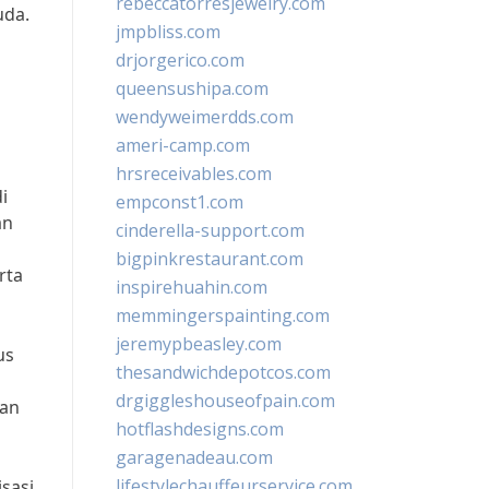
rebeccatorresjewelry.com
uda.
jmpbliss.com
drjorgerico.com
queensushipa.com
wendyweimerdds.com
ameri-camp.com
hrsreceivables.com
i
empconst1.com
an
cinderella-support.com
bigpinkrestaurant.com
rta
inspirehuahin.com
memmingerspainting.com
jeremypbeasley.com
us
thesandwichdepotcos.com
drgiggleshouseofpain.com
gan
hotflashdesigns.com
garagenadeau.com
lifestylechauffeurservice.com
sasi