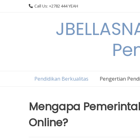
Skip
Call Us: +2782 444 YEAH
to
content
JBELLASNA
Pen
Pendidikan Berkualitas
Pengertian Pendi
Mengapa Pemerintah
Online?