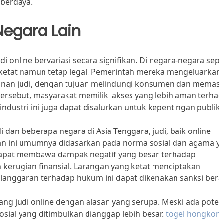
 berdaya.
egara Lain
 online bervariasi secara signifikan. Di negara-negara sep
ara ketat namun tetap legal. Pemerintah mereka mengeluarka
layanan judi, dengan tujuan melindungi konsumen dan mema
tersebut, masyarakat memiliki akses yang lebih aman terh
industri ini juga dapat disalurkan untuk kepentingan publik
i dan beberapa negara di Asia Tenggara, judi, baik online
usan ini umumnya didasarkan pada norma sosial dan agama 
 dapat membawa dampak negatif yang besar terhadap
kerugian finansial. Larangan yang ketat menciptakan
pelanggaran terhadap hukum ini dapat dikenakan sanksi ber
ang judi online dengan alasan yang serupa. Meski ada pote
sosial yang ditimbulkan dianggap lebih besar.
togel hongko