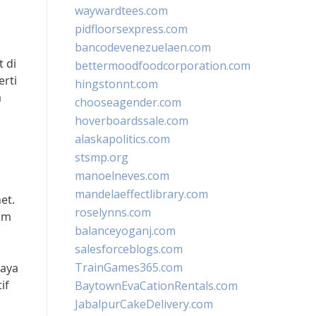
waywardtees.com
pidfloorsexpress.com
bancodevenezuelaen.com
 di
bettermoodfoodcorporation.com
erti
hingstonnt.com
a
chooseagender.com
hoverboardssale.com
alaskapolitics.com
stsmp.org
manoelneves.com
mandelaeffectlibrary.com
et.
roselynns.com
um
balanceyoganj.com
salesforceblogs.com
TrainGames365.com
haya
if
BaytownEvaCationRentals.com
JabalpurCakeDelivery.com