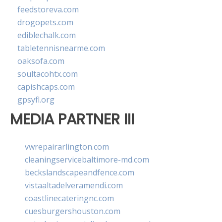
feedstoreva.com
drogopets.com
ediblechalk.com
tabletennisnearme.com
oaksofa.com
soultacohtx.com
capishcaps.com
gpsyfl.org
MEDIA PARTNER III
vwrepairarlington.com
cleaningservicebaltimore-md.com
beckslandscapeandfence.com
vistaaltadelveramendi.com
coastlinecateringnc.com
cuesburgershouston.com