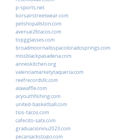
p-sports.net
korsairstreetwear.com
petshopallston.com
avenue26tacos.com
topgglasses.com
broadmoornailsspacoloradosprings.com
missblackpasadena.com
anneskitchen.org
valenciamarketytaqueria.com
reefrecordsllc.com
alawaffle.com
aryouthfishing.com
united-basketball.com
tios-tacos.com
cafecito-satx.com
graduacionviu2023.com
pecanjackstogo.com