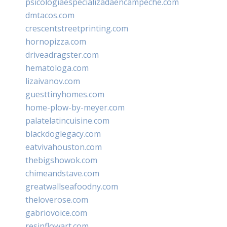
psicologiaespecializadaencampeche.com
dmtacos.com
crescentstreetprinting.com
hornopizza.com
driveadragster.com
hematologa.com
lizaivanov.com
guesttinyhomes.com
home-plow-by-meyer.com
palatelatincuisine.com
blackdoglegacy.com
eatvivahouston.com
thebigshowok.com
chimeandstave.com
greatwallseafoodny.com
theloverose.com
gabriovoice.com
resinflowart.com