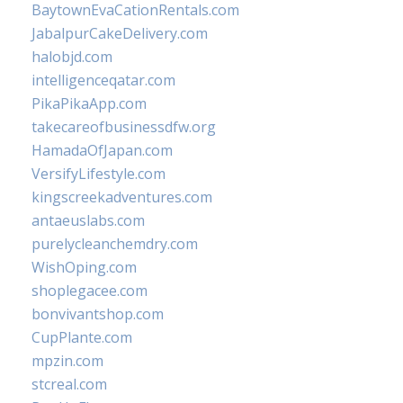
BaytownEvaCationRentals.com
JabalpurCakeDelivery.com
halobjd.com
intelligenceqatar.com
PikaPikaApp.com
takecareofbusinessdfw.org
HamadaOfJapan.com
VersifyLifestyle.com
kingscreekadventures.com
antaeuslabs.com
purelycleanchemdry.com
WishOping.com
shoplegacee.com
bonvivantshop.com
CupPlante.com
mpzin.com
stcreal.com