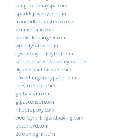
zengardendayspa.com
sparklejewelryinc.com
ironcladtattoostudio.com
bruinshome.com
annascleaningsvc.com
wolfcitytattoo.com
oysterbayturkeytrot.com
lafronterarestauranteybar.com
lilyandrosetearoom.com
olivesburgberrypatch.com
theslushkids.com
giobastian.com
glpascensori.com
rifloorepoxy.com
woolleymillingandpaving.com
uptonpvd.com
2troublegrill.com