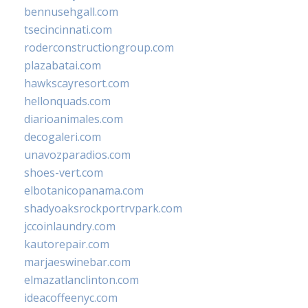
bennusehgall.com
tsecincinnati.com
roderconstructiongroup.com
plazabatai.com
hawkscayresort.com
hellonquads.com
diarioanimales.com
decogaleri.com
unavozparadios.com
shoes-vert.com
elbotanicopanama.com
shadyoaksrockportrvpark.com
jccoinlaundry.com
kautorepair.com
marjaeswinebar.com
elmazatlanclinton.com
ideacoffeenyc.com