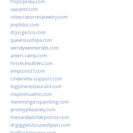
PopUpFlea.com
valueml.com
rebeccatorresjewelry.com
jmpbliss.com
drjorgerico.com
queensushipa.com
wendyweimerdds.com
ameri-camp.com
hrsreceivables.com
empconst1.com
cinderella-support.com
bigpinkrestaurant.com
inspirehuahin.com
memmingerspainting.com
jeremypbeasley.com
thesandwichdepotcos.com
drgiggleshouseofpain.com
hotflashdesigns.com