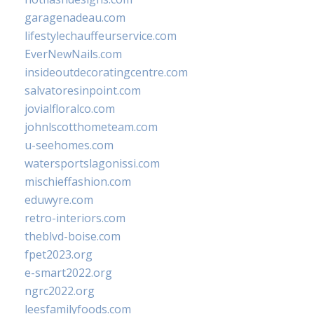
garagenadeau.com
lifestylechauffeurservice.com
EverNewNails.com
insideoutdecoratingcentre.com
salvatoresinpoint.com
jovialfloralco.com
johnlscotthometeam.com
u-seehomes.com
watersportslagonissi.com
mischieffashion.com
eduwyre.com
retro-interiors.com
theblvd-boise.com
fpet2023.org
e-smart2022.org
ngrc2022.org
leesfamilyfoods.com