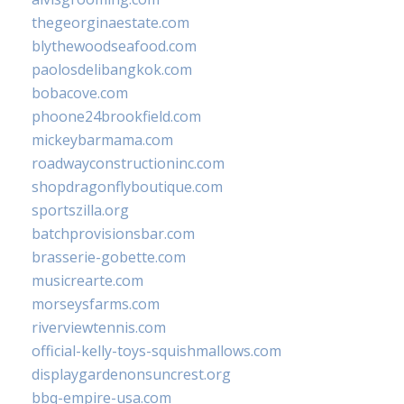
thegeorginaestate.com
blythewoodseafood.com
paolosdelibangkok.com
bobacove.com
phoone24brookfield.com
mickeybarmama.com
roadwayconstructioninc.com
shopdragonflyboutique.com
sportszilla.org
batchprovisionsbar.com
brasserie-gobette.com
musicrearte.com
morseysfarms.com
riverviewtennis.com
official-kelly-toys-squishmallows.com
displaygardenonsuncrest.org
bbq-empire-usa.com