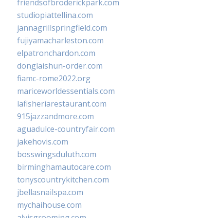
friendsofbroderickpark.com
studiopiattellina.com
jannagrillspringfield.com
fujiyamacharleston.com
elpatronchardon.com
donglaishun-order.com
fiamc-rome2022.org
mariceworldessentials.com
lafisheriarestaurant.com
915jazzandmore.com
aguadulce-countryfair.com
jakehovis.com
bosswingsduluth.com
birminghamautocare.com
tonyscountrykitchen.com
jbellasnailspa.com
mychaihouse.com
alvisgrooming.com