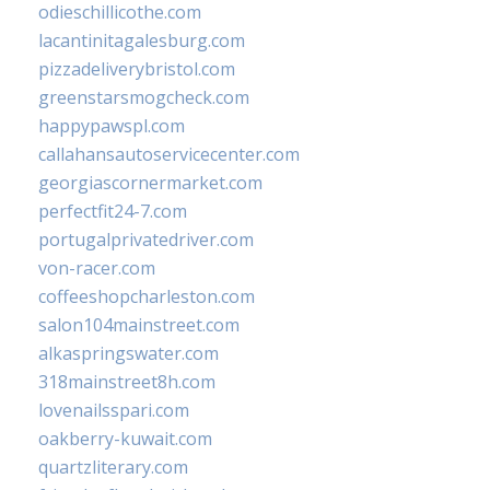
odieschillicothe.com
lacantinitagalesburg.com
pizzadeliverybristol.com
greenstarsmogcheck.com
happypawspl.com
callahansautoservicecenter.com
georgiascornermarket.com
perfectfit24-7.com
portugalprivatedriver.com
von-racer.com
coffeeshopcharleston.com
salon104mainstreet.com
alkaspringswater.com
318mainstreet8h.com
lovenailsspari.com
oakberry-kuwait.com
quartzliterary.com