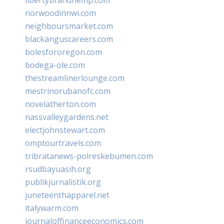
norwoodinnwi.com
neighboursmarket.com
blackanguscareers.com
bolesfororegon.com
bodega-ole.com
thestreamlinerlounge.com
mestrinorubanofc.com
novelatherton.com
nassvalleygardens.net
electjohnstewart.com
omptourtravels.com
tribratanews-polreskebumen.com
rsudbayuasih.org
publikjurnalistik.org
juneteenthapparel.net
italywarm.com
journaloffinanceeconomics.com