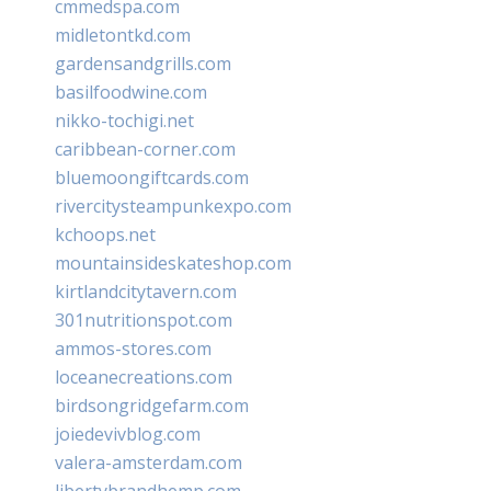
cmmedspa.com
midletontkd.com
gardensandgrills.com
basilfoodwine.com
nikko-tochigi.net
caribbean-corner.com
bluemoongiftcards.com
rivercitysteampunkexpo.com
kchoops.net
mountainsideskateshop.com
kirtlandcitytavern.com
301nutritionspot.com
ammos-stores.com
loceanecreations.com
birdsongridgefarm.com
joiedevivblog.com
valera-amsterdam.com
libertybrandhemp.com