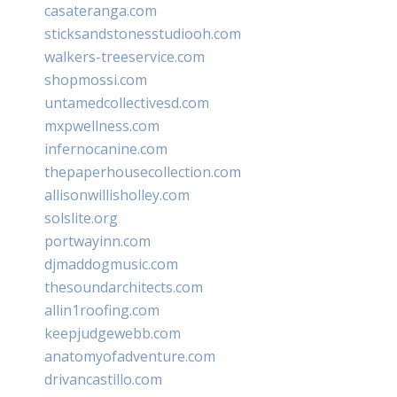
casateranga.com
sticksandstonesstudiooh.com
walkers-treeservice.com
shopmossi.com
untamedcollectivesd.com
mxpwellness.com
infernocanine.com
thepaperhousecollection.com
allisonwillisholley.com
solslite.org
portwayinn.com
djmaddogmusic.com
thesoundarchitects.com
allin1roofing.com
keepjudgewebb.com
anatomyofadventure.com
drivancastillo.com