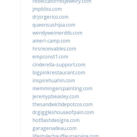
rebeccatorresjewelry.com
jmpbliss.com
drjorgerico.com
queensushipa.com
wendyweimerdds.com
ameri-camp.com
hrsreceivables.com
empconst1.com
cinderella-support.com
bigpinkrestaurant.com
inspirehuahin.com
memmingerspainting.com
jeremypbeasley.com
thesandwichdepotcos.com
drgiggleshouseofpain.com
hotflashdesigns.com
garagenadeau.com
lifestylechauffeurservice.com