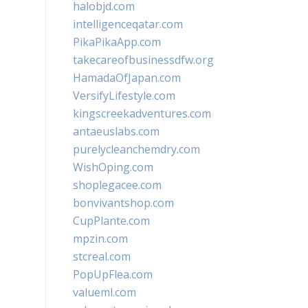
halobjd.com
intelligenceqatar.com
PikaPikaApp.com
takecareofbusinessdfw.org
HamadaOfJapan.com
VersifyLifestyle.com
kingscreekadventures.com
antaeuslabs.com
purelycleanchemdry.com
WishOping.com
shoplegacee.com
bonvivantshop.com
CupPlante.com
mpzin.com
stcreal.com
PopUpFlea.com
valueml.com