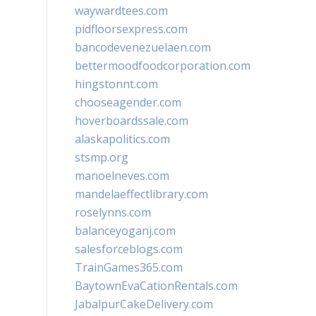
waywardtees.com
pidfloorsexpress.com
bancodevenezuelaen.com
bettermoodfoodcorporation.com
hingstonnt.com
chooseagender.com
hoverboardssale.com
alaskapolitics.com
stsmp.org
manoelneves.com
mandelaeffectlibrary.com
roselynns.com
balanceyoganj.com
salesforceblogs.com
TrainGames365.com
BaytownEvaCationRentals.com
JabalpurCakeDelivery.com