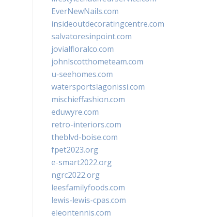
EverNewNails.com
insideoutdecoratingcentre.com
salvatoresinpoint.com
jovialfloralco.com
johnlscotthometeam.com
u-seehomes.com
watersportslagonissi.com
mischieffashion.com
eduwyre.com
retro-interiors.com
theblvd-boise.com
fpet2023.org
e-smart2022.org
ngrc2022.org
leesfamilyfoods.com
lewis-lewis-cpas.com
eleontennis.com