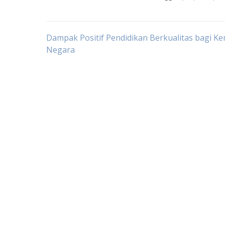
Post
Dampak Positif Pendidikan Berkualitas bagi K
Negara
navigation