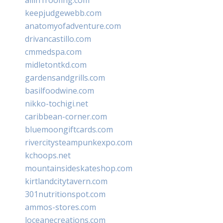
keepjudgewebb.com
anatomyofadventure.com
drivancastillo.com
cmmedspa.com
midletontkd.com
gardensandgrills.com
basilfoodwine.com
nikko-tochigi.net
caribbean-corner.com
bluemoongiftcards.com
rivercitysteampunkexpo.com
kchoops.net
mountainsideskateshop.com
kirtlandcitytavern.com
301nutritionspot.com
ammos-stores.com
loceanecreations.com