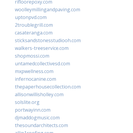
rifloorepoxy.com
woolleymillingandpaving.com
uptonpvd.com
2troublegrill.com
casateranga.com
sticksandstonesstudiooh.com
walkers-treeservice.com
shopmossi.com
untamedcollectivesd.com
mxpwellness.com
infernocanine.com
thepaperhousecollection.com
allisonwillisholley.com
solslite.org
portwayinn.com
djmaddogmusic.com
thesoundarchitects.com
allin1roofing.com