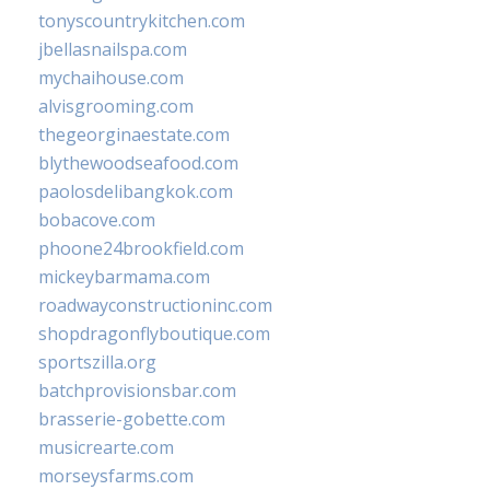
tonyscountrykitchen.com
jbellasnailspa.com
mychaihouse.com
alvisgrooming.com
thegeorginaestate.com
blythewoodseafood.com
paolosdelibangkok.com
bobacove.com
phoone24brookfield.com
mickeybarmama.com
roadwayconstructioninc.com
shopdragonflyboutique.com
sportszilla.org
batchprovisionsbar.com
brasserie-gobette.com
musicrearte.com
morseysfarms.com