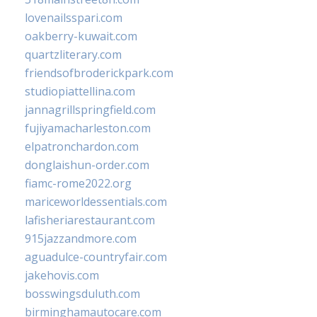
lovenailsspari.com
oakberry-kuwait.com
quartzliterary.com
friendsofbroderickpark.com
studiopiattellina.com
jannagrillspringfield.com
fujiyamacharleston.com
elpatronchardon.com
donglaishun-order.com
fiamc-rome2022.org
mariceworldessentials.com
lafisheriarestaurant.com
915jazzandmore.com
aguadulce-countryfair.com
jakehovis.com
bosswingsduluth.com
birminghamautocare.com