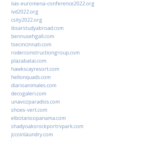
iias-euromena-conference2022.org
ivd2022.org
csity2022.org
ibsarstudyabroad.com
bennusehgall.com
tsecincinnati.com
roderconstructiongroup.com
plazabatai.com
hawkscayresort.com
hellonquads.com
diarioanimales.com
decogaleri.com
unavozparadios.com
shoes-vert.com
elbotanicopanama.com
shadyoaksrockportrvpark.com
jccoinlaundry.com