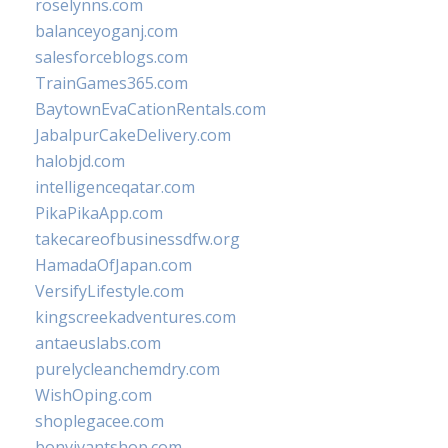
roselynns.com
balanceyoganj.com
salesforceblogs.com
TrainGames365.com
BaytownEvaCationRentals.com
JabalpurCakeDelivery.com
halobjd.com
intelligenceqatar.com
PikaPikaApp.com
takecareofbusinessdfw.org
HamadaOfJapan.com
VersifyLifestyle.com
kingscreekadventures.com
antaeuslabs.com
purelycleanchemdry.com
WishOping.com
shoplegacee.com
bonvivantshop.com