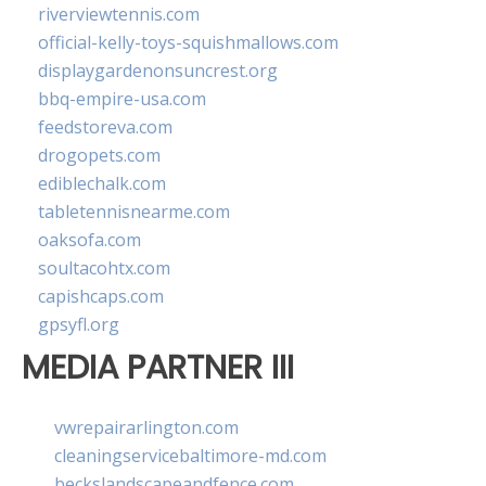
riverviewtennis.com
official-kelly-toys-squishmallows.com
displaygardenonsuncrest.org
bbq-empire-usa.com
feedstoreva.com
drogopets.com
ediblechalk.com
tabletennisnearme.com
oaksofa.com
soultacohtx.com
capishcaps.com
gpsyfl.org
MEDIA PARTNER III
vwrepairarlington.com
cleaningservicebaltimore-md.com
beckslandscapeandfence.com