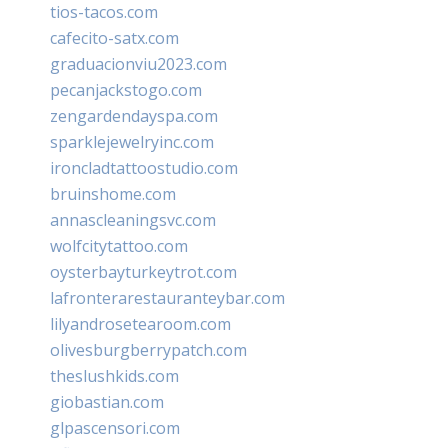
tios-tacos.com
cafecito-satx.com
graduacionviu2023.com
pecanjackstogo.com
zengardendayspa.com
sparklejewelryinc.com
ironcladtattoostudio.com
bruinshome.com
annascleaningsvc.com
wolfcitytattoo.com
oysterbayturkeytrot.com
lafronterarestauranteybar.com
lilyandrosetearoom.com
olivesburgberrypatch.com
theslushkids.com
giobastian.com
glpascensori.com