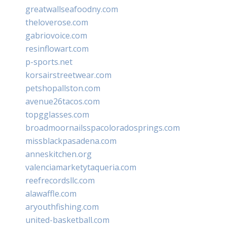
greatwallseafoodny.com
theloverose.com
gabriovoice.com
resinflowart.com
p-sports.net
korsairstreetwear.com
petshopallston.com
avenue26tacos.com
topgglasses.com
broadmoornailsspacoloradosprings.com
missblackpasadena.com
anneskitchen.org
valenciamarketytaqueria.com
reefrecordsllc.com
alawaffle.com
aryouthfishing.com
united-basketball.com