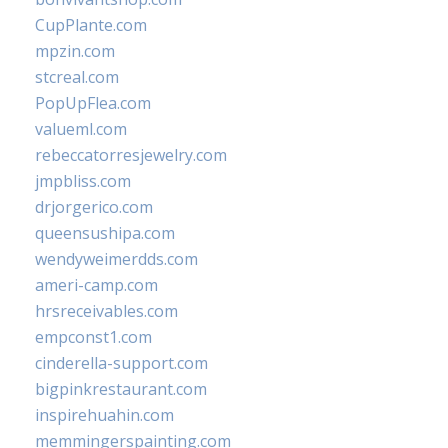
CupPlante.com
mpzin.com
stcreal.com
PopUpFlea.com
valueml.com
rebeccatorresjewelry.com
jmpbliss.com
drjorgerico.com
queensushipa.com
wendyweimerdds.com
ameri-camp.com
hrsreceivables.com
empconst1.com
cinderella-support.com
bigpinkrestaurant.com
inspirehuahin.com
memmingerspainting.com