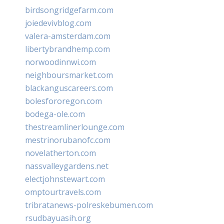
birdsongridgefarm.com
joiedevivblog.com
valera-amsterdam.com
libertybrandhemp.com
norwoodinnwi.com
neighboursmarket.com
blackanguscareers.com
bolesfororegon.com
bodega-ole.com
thestreamlinerlounge.com
mestrinorubanofc.com
novelatherton.com
nassvalleygardens.net
electjohnstewart.com
omptourtravels.com
tribratanews-polreskebumen.com
rsudbayuasih.org