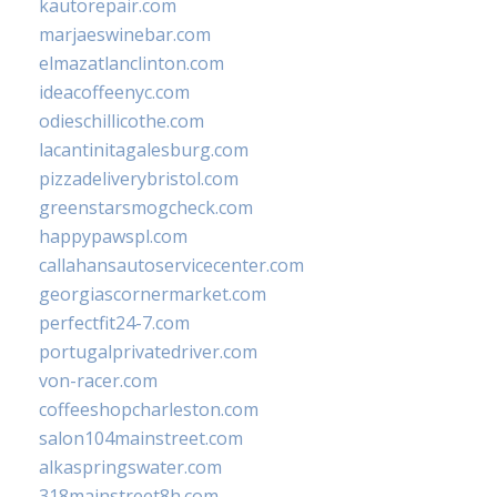
kautorepair.com
marjaeswinebar.com
elmazatlanclinton.com
ideacoffeenyc.com
odieschillicothe.com
lacantinitagalesburg.com
pizzadeliverybristol.com
greenstarsmogcheck.com
happypawspl.com
callahansautoservicecenter.com
georgiascornermarket.com
perfectfit24-7.com
portugalprivatedriver.com
von-racer.com
coffeeshopcharleston.com
salon104mainstreet.com
alkaspringswater.com
318mainstreet8h.com