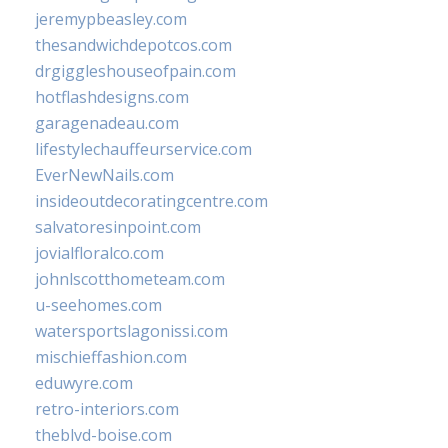
jeremypbeasley.com
thesandwichdepotcos.com
drgiggleshouseofpain.com
hotflashdesigns.com
garagenadeau.com
lifestylechauffeurservice.com
EverNewNails.com
insideoutdecoratingcentre.com
salvatoresinpoint.com
jovialfloralco.com
johnlscotthometeam.com
u-seehomes.com
watersportslagonissi.com
mischieffashion.com
eduwyre.com
retro-interiors.com
theblvd-boise.com