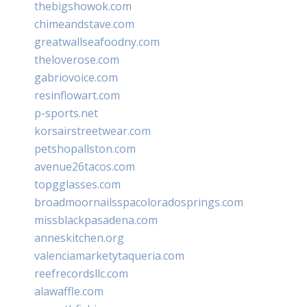
thebigshowok.com
chimeandstave.com
greatwallseafoodny.com
theloverose.com
gabriovoice.com
resinflowart.com
p-sports.net
korsairstreetwear.com
petshopallston.com
avenue26tacos.com
topgglasses.com
broadmoornailsspacoloradosprings.com
missblackpasadena.com
anneskitchen.org
valenciamarketytaqueria.com
reefrecordsllc.com
alawaffle.com