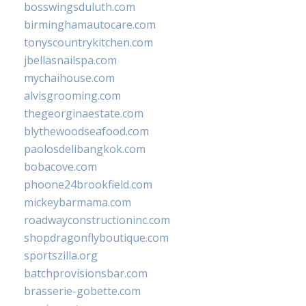
bosswingsduluth.com
birminghamautocare.com
tonyscountrykitchen.com
jbellasnailspa.com
mychaihouse.com
alvisgrooming.com
thegeorginaestate.com
blythewoodseafood.com
paolosdelibangkok.com
bobacove.com
phoone24brookfield.com
mickeybarmama.com
roadwayconstructioninc.com
shopdragonflyboutique.com
sportszilla.org
batchprovisionsbar.com
brasserie-gobette.com