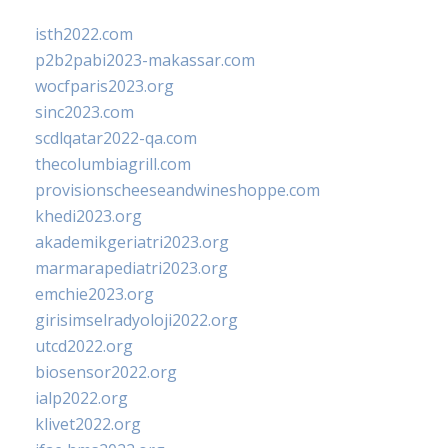
isth2022.com
p2b2pabi2023-makassar.com
wocfparis2023.org
sinc2023.com
scdlqatar2022-qa.com
thecolumbiagrill.com
provisionscheeseandwineshoppe.com
khedi2023.org
akademikgeriatri2023.org
marmarapediatri2023.org
emchie2023.org
girisimselradyoloji2022.org
utcd2022.org
biosensor2022.org
ialp2022.org
klivet2022.org