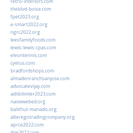
retro-interiors.com
theblvd-boise.com
fpet2023.org
e-smart2022.org
ngrc2022.org
leesfamilyfoods.com
lewis-lewis-cpas.com
eleontennis.com
cyetus.com
bradfordshops.com
almadenranchsanjose.com
advocatevijay.com
adlibilimler2023.com
naswwebed.org
balithut-manado.org
alteregotradingcompany.org
aprce2022.com
ibie2022.com