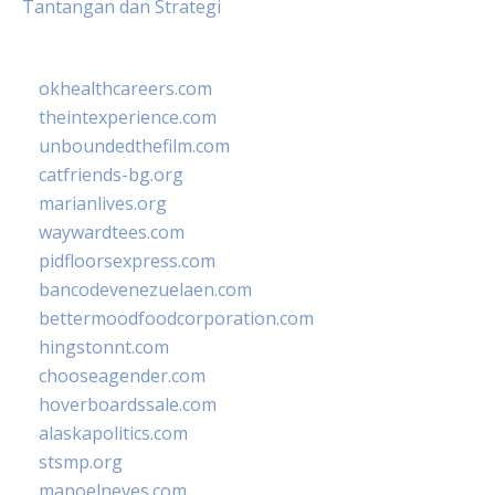
Tantangan dan Strategi
okhealthcareers.com
theintexperience.com
unboundedthefilm.com
catfriends-bg.org
marianlives.org
waywardtees.com
pidfloorsexpress.com
bancodevenezuelaen.com
bettermoodfoodcorporation.com
hingstonnt.com
chooseagender.com
hoverboardssale.com
alaskapolitics.com
stsmp.org
manoelneves.com