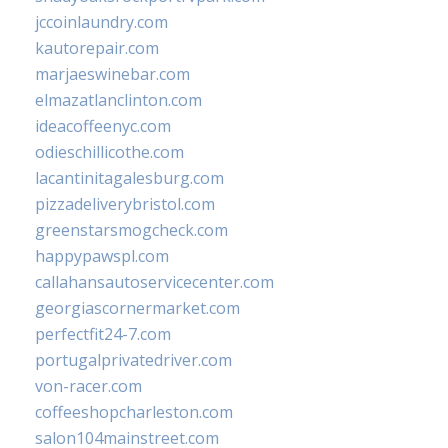
jccoinlaundry.com
kautorepair.com
marjaeswinebar.com
elmazatlanclinton.com
ideacoffeenyc.com
odieschillicothe.com
lacantinitagalesburg.com
pizzadeliverybristol.com
greenstarsmogcheck.com
happypawspl.com
callahansautoservicecenter.com
georgiascornermarket.com
perfectfit24-7.com
portugalprivatedriver.com
von-racer.com
coffeeshopcharleston.com
salon104mainstreet.com