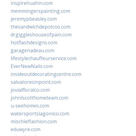
inspirehuahin.com
memmingerspainting.com
jeremypbeasley.com
thesandwichdepotcos.com
drgiggleshouseofpain.com
hotflashdesigns.com
garagenadeau.com
lifestylechauffeurservice.com
EverNewNails.com
insideoutdecoratingcentre.com
salvatoresinpoint.com
jovialfloralco.com
johnlscotthometeam.com
u-seehomes.com
watersportslagonissi.com
mischieffashion.com
eduwyre.com