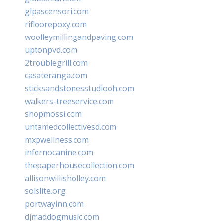
glpascensori.com
rifloorepoxy.com
woolleymillingandpaving.com
uptonpvd.com
2troublegrill.com
casateranga.com
sticksandstonesstudiooh.com
walkers-treeservice.com
shopmossi.com
untamedcollectivesd.com
mxpwellness.com
infernocanine.com
thepaperhousecollection.com
allisonwillisholley.com
solslite.org
portwayinn.com
djmaddogmusic.com