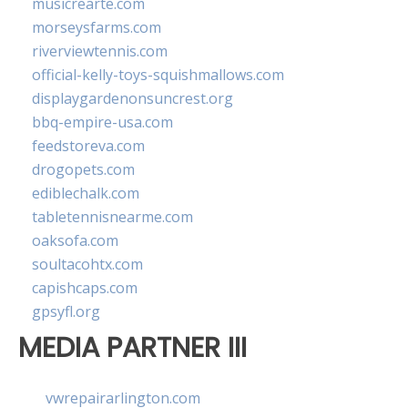
musicrearte.com
morseysfarms.com
riverviewtennis.com
official-kelly-toys-squishmallows.com
displaygardenonsuncrest.org
bbq-empire-usa.com
feedstoreva.com
drogopets.com
ediblechalk.com
tabletennisnearme.com
oaksofa.com
soultacohtx.com
capishcaps.com
gpsyfl.org
MEDIA PARTNER III
vwrepairarlington.com