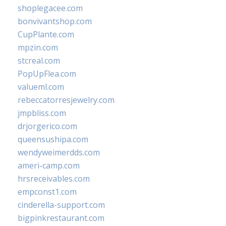
shoplegacee.com
bonvivantshop.com
CupPlante.com
mpzin.com
stcreal.com
PopUpFlea.com
valueml.com
rebeccatorresjewelry.com
jmpbliss.com
drjorgerico.com
queensushipa.com
wendyweimerdds.com
ameri-camp.com
hrsreceivables.com
empconst1.com
cinderella-support.com
bigpinkrestaurant.com