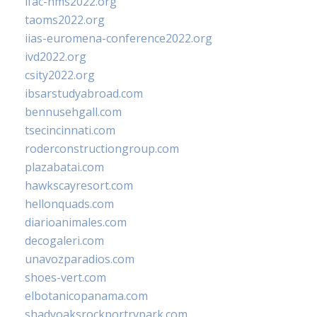
ifac-hms2022.org
taoms2022.org
iias-euromena-conference2022.org
ivd2022.org
csity2022.org
ibsarstudyabroad.com
bennusehgall.com
tsecincinnati.com
roderconstructiongroup.com
plazabatai.com
hawkscayresort.com
hellonquads.com
diarioanimales.com
decogaleri.com
unavozparadios.com
shoes-vert.com
elbotanicopanama.com
shadyoaksrockportrvpark.com