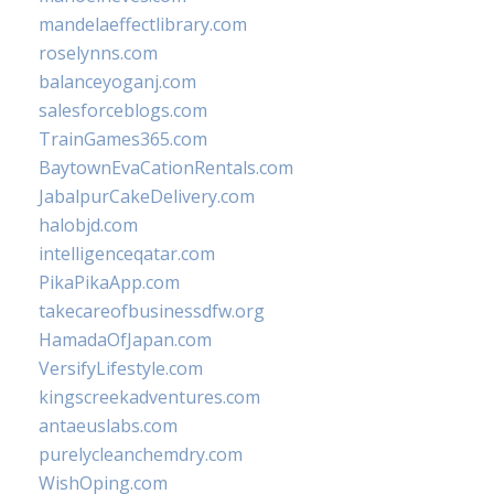
mandelaeffectlibrary.com
roselynns.com
balanceyoganj.com
salesforceblogs.com
TrainGames365.com
BaytownEvaCationRentals.com
JabalpurCakeDelivery.com
halobjd.com
intelligenceqatar.com
PikaPikaApp.com
takecareofbusinessdfw.org
HamadaOfJapan.com
VersifyLifestyle.com
kingscreekadventures.com
antaeuslabs.com
purelycleanchemdry.com
WishOping.com