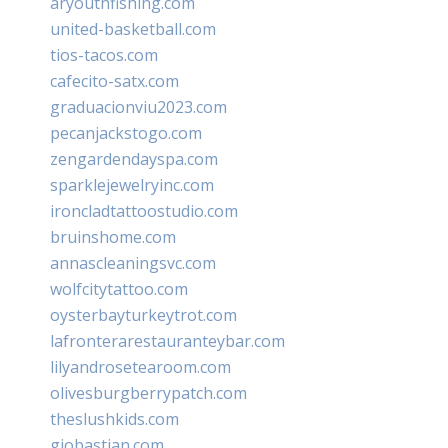
aryouthfishing.com
united-basketball.com
tios-tacos.com
cafecito-satx.com
graduacionviu2023.com
pecanjackstogo.com
zengardendayspa.com
sparklejewelryinc.com
ironcladtattoostudio.com
bruinshome.com
annascleaningsvc.com
wolfcitytattoo.com
oysterbayturkeytrot.com
lafronterarestauranteybar.com
lilyandrosetearoom.com
olivesburgberrypatch.com
theslushkids.com
giobastian.com