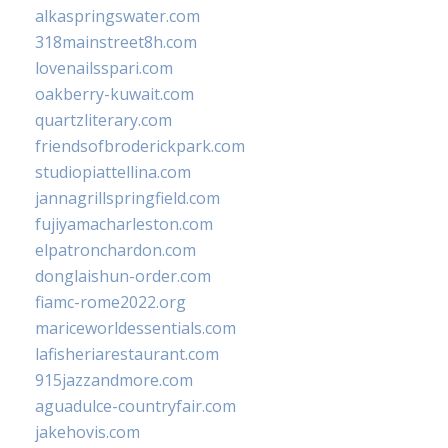
alkaspringswater.com
318mainstreet8h.com
lovenailsspari.com
oakberry-kuwait.com
quartzliterary.com
friendsofbroderickpark.com
studiopiattellina.com
jannagrillspringfield.com
fujiyamacharleston.com
elpatronchardon.com
donglaishun-order.com
fiamc-rome2022.org
mariceworldessentials.com
lafisheriarestaurant.com
915jazzandmore.com
aguadulce-countryfair.com
jakehovis.com