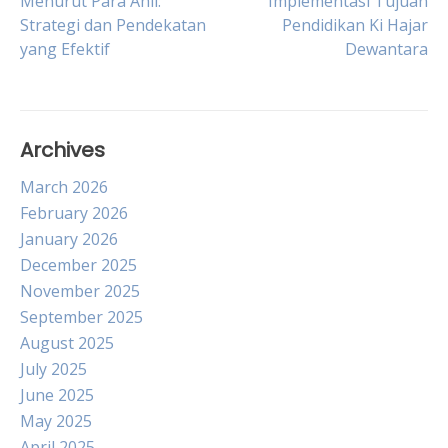
Menurut Para Ahli:
Implementasi Tujuan
Strategi dan Pendekatan
Pendidikan Ki Hajar
navigation
yang Efektif
Dewantara
Archives
March 2026
February 2026
January 2026
December 2025
November 2025
September 2025
August 2025
July 2025
June 2025
May 2025
April 2025