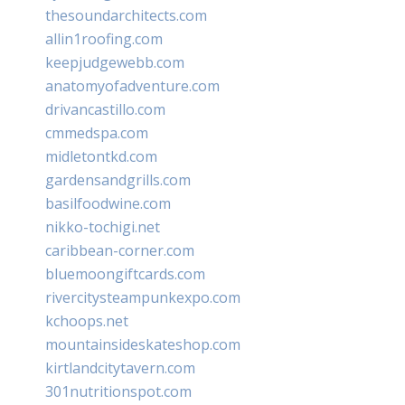
thesoundarchitects.com
allin1roofing.com
keepjudgewebb.com
anatomyofadventure.com
drivancastillo.com
cmmedspa.com
midletontkd.com
gardensandgrills.com
basilfoodwine.com
nikko-tochigi.net
caribbean-corner.com
bluemoongiftcards.com
rivercitysteampunkexpo.com
kchoops.net
mountainsideskateshop.com
kirtlandcitytavern.com
301nutritionspot.com