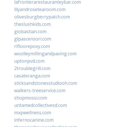
lafronterarestauranteybar.com
lilyandrosetearoom.com
olivesburgberrypatch.com
theslushkids.com
giobastian.com
glpascensori.com
rifloorepoxy.com
woolleymillingandpaving.com
uptonpvd.com
2troublegrill.com
casateranga.com
sticksandstonesstudiooh.com
walkers-treeservice.com
shopmossi.com
untamedcollectivesd.com
mxpwellness.com
infernocanine.com