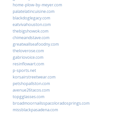
home-plow-by-meyer.com
palatelatincuisine.com
blackdoglegacy.com
eatvivahouston.com
thebigshowok.com
chimeandstave.com
greatwallseafoodny.com
theloverose.com
gabriovoice.com
resinflowart.com
p-sports.net
korsairstreetwear.com
petshopallston.com
avenue26tacos.com
topgglasses.com
broadmoornailsspacoloradosprings.com
missblackpasadena.com