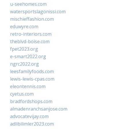
u-seehomes.com
watersportslagonissi.com
mischieffashion.com
eduwyre.com
retro-interiors.com
theblvd-boise.com
fpet2023.org
e-smart2022.org
ngrc2022.org
leesfamilyfoods.com
lewis-lewis-cpas.com
eleontennis.com
cyetus.com
bradfordshops.com
almadenranchsanjose.com
advocatevijay.com
adlibilimler2023.com