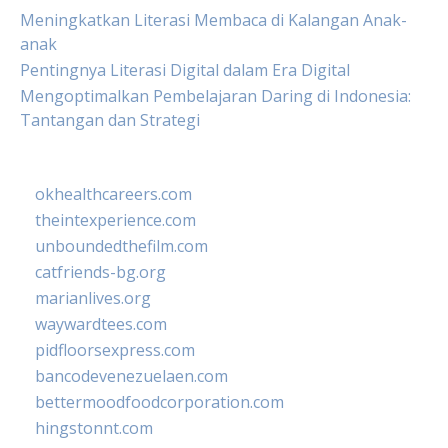
Meningkatkan Literasi Membaca di Kalangan Anak-
anak
Pentingnya Literasi Digital dalam Era Digital
Mengoptimalkan Pembelajaran Daring di Indonesia:
Tantangan dan Strategi
okhealthcareers.com
theintexperience.com
unboundedthefilm.com
catfriends-bg.org
marianlives.org
waywardtees.com
pidfloorsexpress.com
bancodevenezuelaen.com
bettermoodfoodcorporation.com
hingstonnt.com