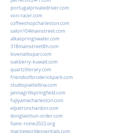
perfectfit24-7.com
portugalprivatedriver.com
von-racer.com
coffeeshopcharleston.com
salon104mainstreet.com
alkaspringswater.com
318mainstreet8h.com
lovenailsspari.com
oakberry-kuwait.com
quartzliterary.com
friendsofbroderickpark.com
studiopiattellina.com
jannagrillspringfield.com
fujiyamacharleston.com
elpatronchardon.com
donglaishun-order.com
fiamc-rome2022.org
mariceworldessentials.com