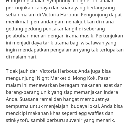
Hongkong adalah Symphony of Lights. Ini adalah
pertunjukan cahaya dan suara yang berlangsung
setiap malam di Victoria Harbour. Pengunjung dapat
menikmati pemandangan menakjubkan di mana
gedung-gedung pencakar langit di seberang
pelabuhan menari dengan irama musik. Pertunjukan
ini menjadi daya tarik utama bagi wisatawan yang
ingin mendapatkan pengalaman yang tak terlupakan
di malam hari.
Tidak jauh dari Victoria Harbour, Anda juga bisa
mengunjungi Night Market di Mong Kok. Pasar
malam ini menawarkan beragam makanan lezat dan
barang-barang unik yang siap memanjakan indera
Anda. Suasana ramai dan hangat membuatnya
sempurna untuk menjelajahi budaya lokal. Anda bisa
mencicipi makanan khas seperti egg waffles dan
stinky tofu sambil berburu suvenir yang menarik.