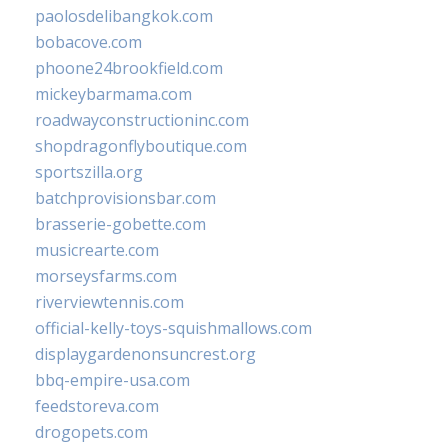
paolosdelibangkok.com
bobacove.com
phoone24brookfield.com
mickeybarmama.com
roadwayconstructioninc.com
shopdragonflyboutique.com
sportszilla.org
batchprovisionsbar.com
brasserie-gobette.com
musicrearte.com
morseysfarms.com
riverviewtennis.com
official-kelly-toys-squishmallows.com
displaygardenonsuncrest.org
bbq-empire-usa.com
feedstoreva.com
drogopets.com