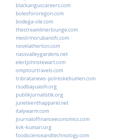
blackanguscareers.com
bolesfororegon.com
bodega-ole.com
thestreamlinerlounge.com
mestrinorubanofc.com
novelatherton.com
nassvalleygardens.net
electjohnstewart.com
omptourtravels.com
tribratanews-polreskebumen.com
rsudbayuasih.org
publikjurnalistik.org
juneteenthapparel.net
italywarm.com
journaloffinanceeconomics.com
kvk-kumari.org
foodscienceandtechnology.com