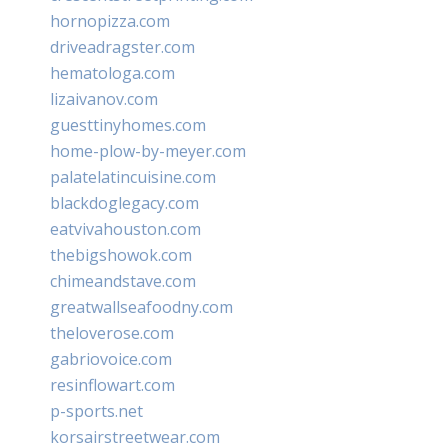
hornopizza.com
driveadragster.com
hematologa.com
lizaivanov.com
guesttinyhomes.com
home-plow-by-meyer.com
palatelatincuisine.com
blackdoglegacy.com
eatvivahouston.com
thebigshowok.com
chimeandstave.com
greatwallseafoodny.com
theloverose.com
gabriovoice.com
resinflowart.com
p-sports.net
korsairstreetwear.com