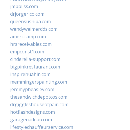
jmpbliss.com
drjorgerico.com
queensushipa.com
wendyweimerdds.com
ameri-camp.com
hrsreceivables.com
empconst1.com
cinderella-support.com
bigpinkrestaurant.com
inspirehuahin.com
memmingerspainting.com
jeremypbeasley.com
thesandwichdepotcos.com
drgiggleshouseofpain.com
hotflashdesigns.com
garagenadeau.com
lifestylechauffeurservice.com