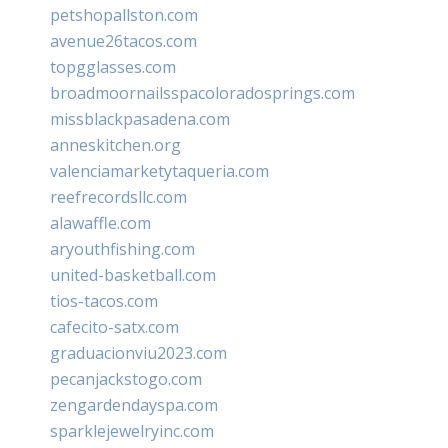
petshopallston.com
avenue26tacos.com
topgglasses.com
broadmoornailsspacoloradosprings.com
missblackpasadena.com
anneskitchen.org
valenciamarketytaqueria.com
reefrecordsllc.com
alawaffle.com
aryouthfishing.com
united-basketball.com
tios-tacos.com
cafecito-satx.com
graduacionviu2023.com
pecanjackstogo.com
zengardendayspa.com
sparklejewelryinc.com