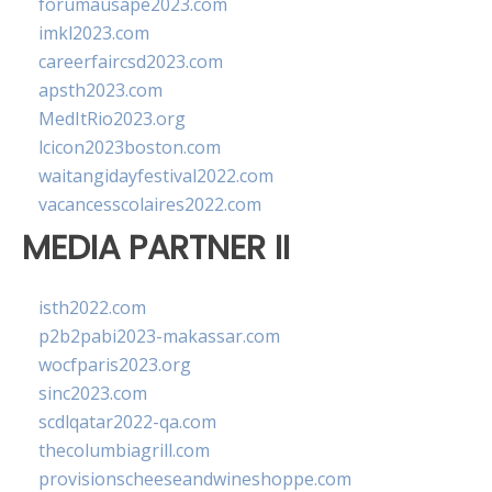
forumausape2023.com
imkl2023.com
careerfaircsd2023.com
apsth2023.com
MedItRio2023.org
lcicon2023boston.com
waitangidayfestival2022.com
vacancesscolaires2022.com
MEDIA PARTNER II
isth2022.com
p2b2pabi2023-makassar.com
wocfparis2023.org
sinc2023.com
scdlqatar2022-qa.com
thecolumbiagrill.com
provisionscheeseandwineshoppe.com