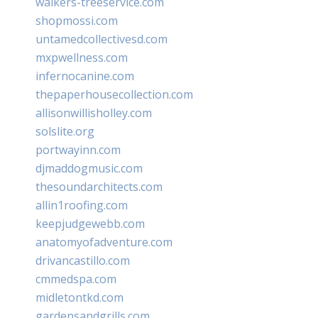
walkers-treeservice.com
shopmossi.com
untamedcollectivesd.com
mxpwellness.com
infernocanine.com
thepaperhousecollection.com
allisonwillisholley.com
solslite.org
portwayinn.com
djmaddogmusic.com
thesoundarchitects.com
allin1roofing.com
keepjudgewebb.com
anatomyofadventure.com
drivancastillo.com
cmmedspa.com
midletontkd.com
gardensandgrills.com