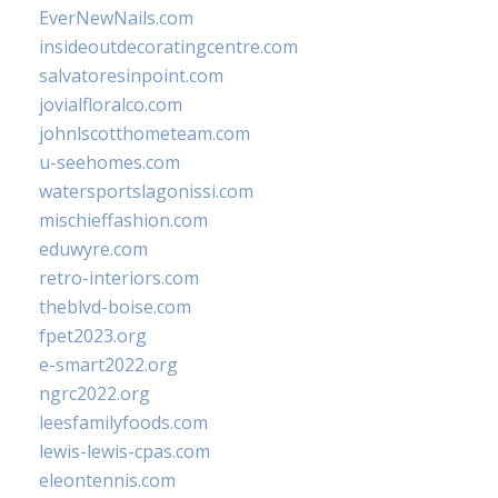
EverNewNails.com
insideoutdecoratingcentre.com
salvatoresinpoint.com
jovialfloralco.com
johnlscotthometeam.com
u-seehomes.com
watersportslagonissi.com
mischieffashion.com
eduwyre.com
retro-interiors.com
theblvd-boise.com
fpet2023.org
e-smart2022.org
ngrc2022.org
leesfamilyfoods.com
lewis-lewis-cpas.com
eleontennis.com