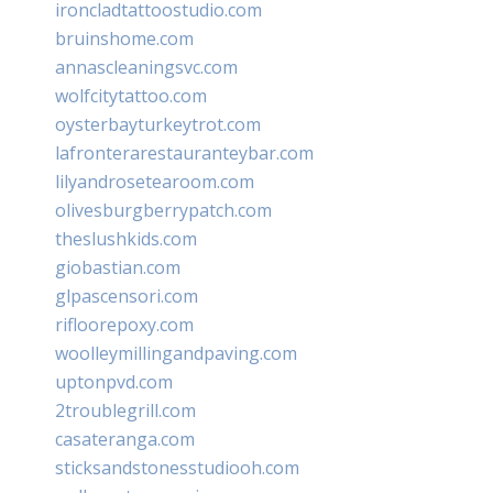
ironcladtattoostudio.com
bruinshome.com
annascleaningsvc.com
wolfcitytattoo.com
oysterbayturkeytrot.com
lafronterarestauranteybar.com
lilyandrosetearoom.com
olivesburgberrypatch.com
theslushkids.com
giobastian.com
glpascensori.com
rifloorepoxy.com
woolleymillingandpaving.com
uptonpvd.com
2troublegrill.com
casateranga.com
sticksandstonesstudiooh.com