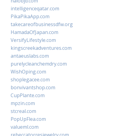
halobjd.com
intelligenceqatar.com
PikaPikaApp.com
takecareofbusinessdfw.org
HamadaOfJapan.com
VersifyLifestyle.com
kingscreekadventures.com
antaeuslabs.com
purelycleanchemdry.com
WishOping.com
shoplegacee.com
bonvivantshop.com
CupPlante.com
mpzin.com
stcreal.com
PopUpFlea.com
valueml.com
rebeccatorresjewelry.com