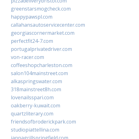
pizzadeliverybristol.com
greenstarsmogcheck.com
happypawspl.com
callahansautoservicecenter.com
georgiascornermarket.com
perfectfit24-7.com
portugalprivatedriver.com
von-racer.com
coffeeshopcharleston.com
salon104mainstreet.com
alkaspringswater.com
318mainstreet8h.com
lovenailsspari.com
oakberry-kuwait.com
quartzliterary.com
friendsofbroderickpark.com
studiopiattellina.com
jannagrillspringfield.com