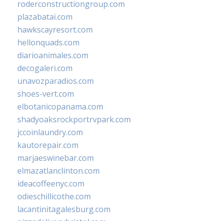
roderconstructiongroup.com
plazabatai.com
hawkscayresort.com
hellonquads.com
diarioanimales.com
decogaleri.com
unavozparadios.com
shoes-vert.com
elbotanicopanama.com
shadyoaksrockportrvpark.com
jccoinlaundry.com
kautorepair.com
marjaeswinebar.com
elmazatlanclinton.com
ideacoffeenyc.com
odieschillicothe.com
lacantinitagalesburg.com