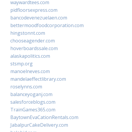
waywardtees.com
pidfloorsexpress.com
bancodevenezuelaen.com
bettermoodfoodcorporation.com
hingstonnt.com
chooseagender.com
hoverboardssale.com
alaskapolitics.com
stsmp.org
manoelneves.com
mandelaeffectlibrary.com
roselynns.com
balanceyoganj.com
salesforceblogs.com
TrainGames365.com
BaytownEvaCationRentals.com
JabalpurCakeDelivery.com