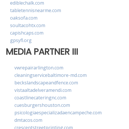
ediblechalk.com
tabletennisnearme.com
oaksofa.com
soultacohtx.com
capishcaps.com
gpsyfl.org
MEDIA PARTNER III
vwrepairarlington.com
cleaningservicebaltimore-md.com
beckslandscapeandfence.com
vistaaltadelveramendi.com
coastlinecateringnc.com
cuesburgershouston.com
psicologiaespecializadaencampeche.com
dmtacos.com
crescentstreetprinting.com