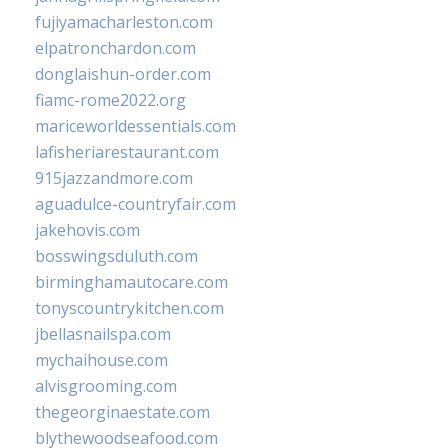
fujiyamacharleston.com
elpatronchardon.com
donglaishun-order.com
fiamc-rome2022.org
mariceworldessentials.com
lafisheriarestaurant.com
915jazzandmore.com
aguadulce-countryfair.com
jakehovis.com
bosswingsduluth.com
birminghamautocare.com
tonyscountrykitchen.com
jbellasnailspa.com
mychaihouse.com
alvisgrooming.com
thegeorginaestate.com
blythewoodseafood.com