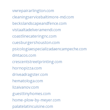
vwrepairarlington.com
cleaningservicebaltimore-md.com
beckslandscapeandfence.com
vistaaltadelveramendi.com
coastlinecateringnc.com
cuesburgershouston.com
psicologiaespecializadaencampeche.com
dmtacos.com
crescentstreetprinting.com
hornopizza.com
driveadragster.com
hematologa.com
lizaivanov.com
guesttinyhomes.com
home-plow-by-meyer.com
palatelatincuisine.com