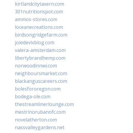
kirtlandcitytavern.com
301nutritionspot.com
ammos-stores.com
loceanecreations.com
birdsongridgefarm.com
joiedevivblog.com
valera-amsterdam.com
libertybrandhemp.com
norwoodinnwi.com
neighboursmarket.com
blackanguscareers.com
bolesfororegon.com
bodega-ole.com
thestreamlinerlounge.com
mestrinorubanofc.com
novelatherton.com
nassvalleygardens.net