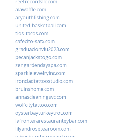
reefrecordsllc.com
alawaffle.com
aryouthfishing.com
united-basketball.com
tios-tacos.com
cafecito-satx.com
graduacionviu2023.com
pecanjackstogo.com
zengardendayspa.com
sparklejewelryinc.com
ironcladtattoostudio.com
bruinshome.com
annascleaningsvc.com
wolfcitytattoo.com
oysterbayturkeytrot.com
lafronterarestauranteybar.com
lilyandrosetearoom.com
olivesburgberrypatch.com