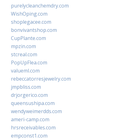
purelycleanchemdry.com
WishOping.com
shoplegacee.com
bonvivantshop.com
CupPlante.com
mpzin.com
stcreal.com
PopUpFlea.com
valueml.com
rebeccatorresjewelry.com
jmpbliss.com
drjorgerico.com
queensushipa.com
wendyweimerdds.com
ameri-camp.com
hrsreceivables.com
empconst1.com