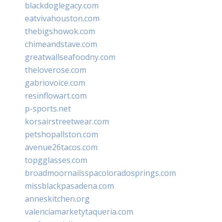
blackdoglegacy.com
eatvivahouston.com
thebigshowok.com
chimeandstave.com
greatwallseafoodny.com
theloverose.com
gabriovoice.com
resinflowart.com
p-sports.net
korsairstreetwear.com
petshopallston.com
avenue26tacos.com
topgglasses.com
broadmoornailsspacoloradosprings.com
missblackpasadena.com
anneskitchen.org
valenciamarketytaqueria.com