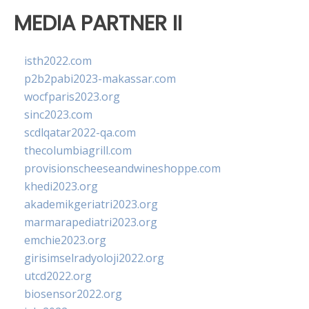
MEDIA PARTNER II
isth2022.com
p2b2pabi2023-makassar.com
wocfparis2023.org
sinc2023.com
scdlqatar2022-qa.com
thecolumbiagrill.com
provisionscheeseandwineshoppe.com
khedi2023.org
akademikgeriatri2023.org
marmarapediatri2023.org
emchie2023.org
girisimselradyoloji2022.org
utcd2022.org
biosensor2022.org