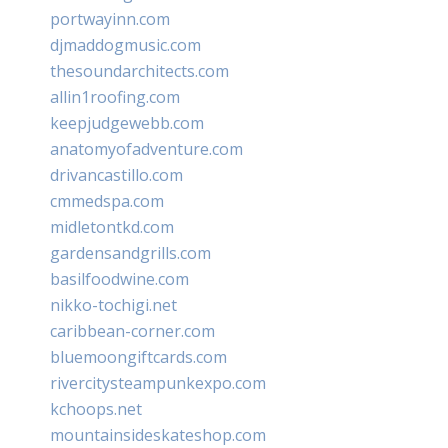
portwayinn.com
djmaddogmusic.com
thesoundarchitects.com
allin1roofing.com
keepjudgewebb.com
anatomyofadventure.com
drivancastillo.com
cmmedspa.com
midletontkd.com
gardensandgrills.com
basilfoodwine.com
nikko-tochigi.net
caribbean-corner.com
bluemoongiftcards.com
rivercitysteampunkexpo.com
kchoops.net
mountainsideskateshop.com