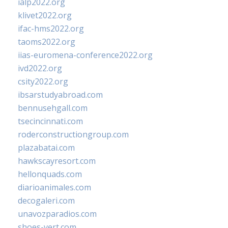
ialp2022.org
klivet2022.org
ifac-hms2022.org
taoms2022.org
iias-euromena-conference2022.org
ivd2022.org
csity2022.org
ibsarstudyabroad.com
bennusehgall.com
tsecincinnati.com
roderconstructiongroup.com
plazabatai.com
hawkscayresort.com
hellonquads.com
diarioanimales.com
decogaleri.com
unavozparadios.com
shoes-vert.com