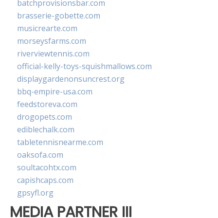
batchprovisionsbar.com
brasserie-gobette.com
musicrearte.com
morseysfarms.com
riverviewtennis.com
official-kelly-toys-squishmallows.com
displaygardenonsuncrest.org
bbq-empire-usa.com
feedstoreva.com
drogopets.com
ediblechalk.com
tabletennisnearme.com
oaksofa.com
soultacohtx.com
capishcaps.com
gpsyfl.org
MEDIA PARTNER III