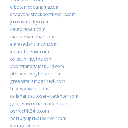
elbotanicopanama.com
shadyoaksrockportrvpark.com
jccoinlaundry.com
kautorepair.com
marjaeswinebar.com
elmazatlanclinton.com
ideacoffeenyc.com
odieschillicothe.com
lacantinitagalesburg.com
pizzadeliverybristol.com
greenstarsmogcheck.com
happypawspl.com
callahansautoservicecenter.com
georgiascornermarket.com
perfectfit24-7.com
portugalprivatedriver.com
von-racer.com