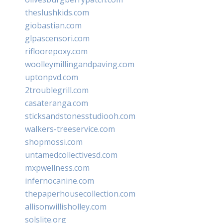
theslushkids.com
giobastian.com
glpascensori.com
rifloorepoxy.com
woolleymillingandpaving.com
uptonpvd.com
2troublegrill.com
casateranga.com
sticksandstonesstudiooh.com
walkers-treeservice.com
shopmossi.com
untamedcollectivesd.com
mxpwellness.com
infernocanine.com
thepaperhousecollection.com
allisonwillisholley.com
solslite.org