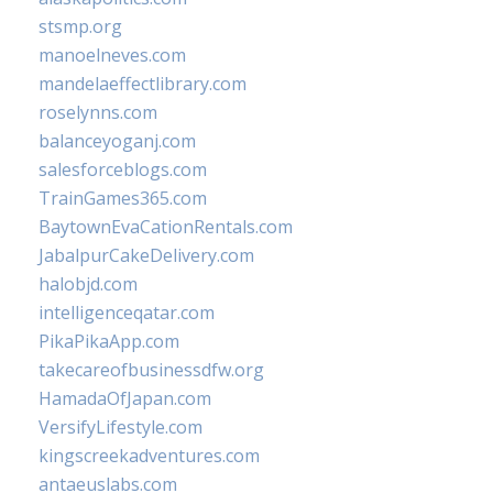
stsmp.org
manoelneves.com
mandelaeffectlibrary.com
roselynns.com
balanceyoganj.com
salesforceblogs.com
TrainGames365.com
BaytownEvaCationRentals.com
JabalpurCakeDelivery.com
halobjd.com
intelligenceqatar.com
PikaPikaApp.com
takecareofbusinessdfw.org
HamadaOfJapan.com
VersifyLifestyle.com
kingscreekadventures.com
antaeuslabs.com