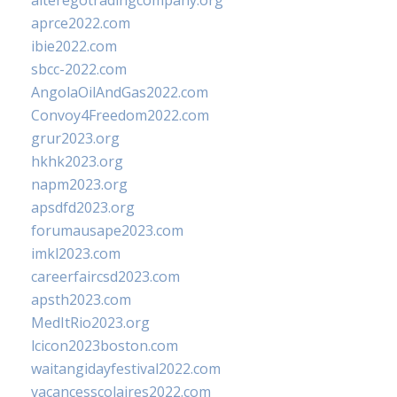
alteregotradingcompany.org
aprce2022.com
ibie2022.com
sbcc-2022.com
AngolaOilAndGas2022.com
Convoy4Freedom2022.com
grur2023.org
hkhk2023.org
napm2023.org
apsdfd2023.org
forumausape2023.com
imkl2023.com
careerfaircsd2023.com
apsth2023.com
MedItRio2023.org
lcicon2023boston.com
waitangidayfestival2022.com
vacancesscolaires2022.com