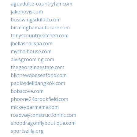
aguadulce-countryfair.com
jakehovis.com
bosswingsduluth.com
birminghamautocare.com
tonyscountrykitchen.com
jbellasnailspa.com
mychaihouse.com
alvisgrooming.com
thegeorginaestate.com
blythewoodseafood.com
paolosdelibangkok.com
bobacove.com
phoone24brookfield.com
mickeybarmama.com
roadwayconstructioninc.com
shopdragonflyboutique.com
sportszilla.org