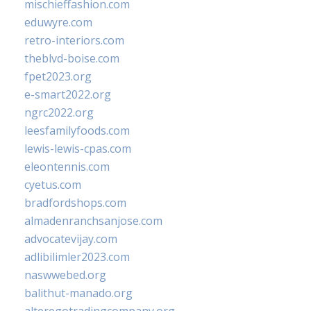
mischieffashion.com
eduwyre.com
retro-interiors.com
theblvd-boise.com
fpet2023.org
e-smart2022.org
ngrc2022.org
leesfamilyfoods.com
lewis-lewis-cpas.com
eleontennis.com
cyetus.com
bradfordshops.com
almadenranchsanjose.com
advocatevijay.com
adlibilimler2023.com
naswwebed.org
balithut-manado.org