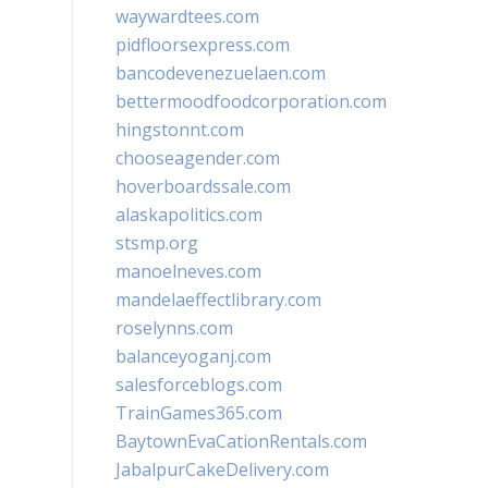
waywardtees.com
pidfloorsexpress.com
bancodevenezuelaen.com
bettermoodfoodcorporation.com
hingstonnt.com
chooseagender.com
hoverboardssale.com
alaskapolitics.com
stsmp.org
manoelneves.com
mandelaeffectlibrary.com
roselynns.com
balanceyoganj.com
salesforceblogs.com
TrainGames365.com
BaytownEvaCationRentals.com
JabalpurCakeDelivery.com