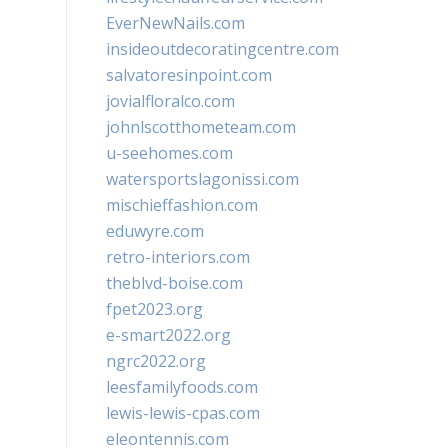
EverNewNails.com
insideoutdecoratingcentre.com
salvatoresinpoint.com
jovialfloralco.com
johnlscotthometeam.com
u-seehomes.com
watersportslagonissi.com
mischieffashion.com
eduwyre.com
retro-interiors.com
theblvd-boise.com
fpet2023.org
e-smart2022.org
ngrc2022.org
leesfamilyfoods.com
lewis-lewis-cpas.com
eleontennis.com