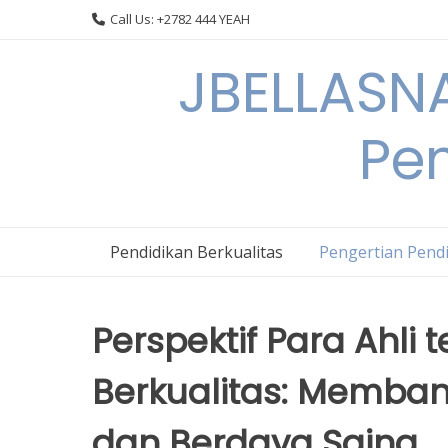
Skip
Call Us: +2782 444 YEAH
to
content
JBELLASNA
Pen
Pendidikan Berkualitas
Pengertian Pendi
Perspektif Para Ahli
Berkualitas: Memba
dan Berdaya Saing