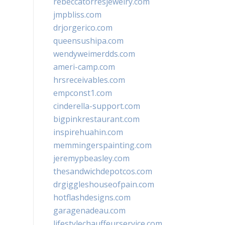
rebeccatorresjewelry.com
jmpbliss.com
drjorgerico.com
queensushipa.com
wendyweimerdds.com
ameri-camp.com
hrsreceivables.com
empconst1.com
cinderella-support.com
bigpinkrestaurant.com
inspirehuahin.com
memmingerspainting.com
jeremypbeasley.com
thesandwichdepotcos.com
drgiggleshouseofpain.com
hotflashdesigns.com
garagenadeau.com
lifestylechauffeurservice.com