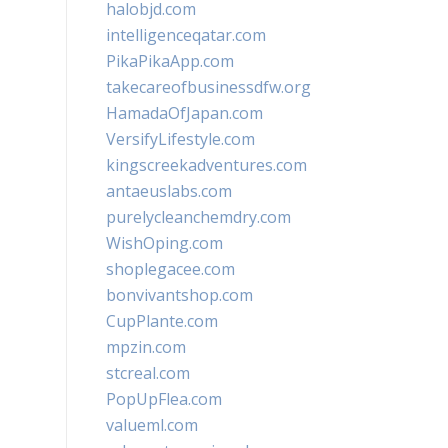
halobjd.com
intelligenceqatar.com
PikaPikaApp.com
takecareofbusinessdfw.org
HamadaOfJapan.com
VersifyLifestyle.com
kingscreekadventures.com
antaeuslabs.com
purelycleanchemdry.com
WishOping.com
shoplegacee.com
bonvivantshop.com
CupPlante.com
mpzin.com
stcreal.com
PopUpFlea.com
valueml.com