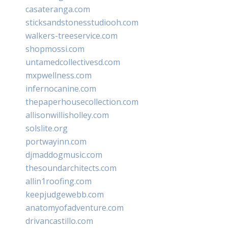
casateranga.com
sticksandstonesstudiooh.com
walkers-treeservice.com
shopmossi.com
untamedcollectivesd.com
mxpwellness.com
infernocanine.com
thepaperhousecollection.com
allisonwillisholley.com
solslite.org
portwayinn.com
djmaddogmusic.com
thesoundarchitects.com
allin1roofing.com
keepjudgewebb.com
anatomyofadventure.com
drivancastillo.com