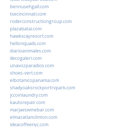
bennusehgall.com
tsecincinnati.com
roderconstructiongroup.com
plazabatai.com
hawkscayresort.com
hellonquads.com
diarioanimales.com
decogaleri.com
unavozparadios.com
shoes-vert.com
elbotanicopanama.com
shadyoaksrockportrvpark.com
jccoinlaundry.com
kautorepair.com
marjaeswinebar.com
elmazatlanclinton.com
ideacoffeenyc.com