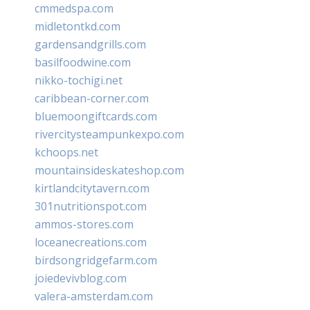
cmmedspa.com
midletontkd.com
gardensandgrills.com
basilfoodwine.com
nikko-tochigi.net
caribbean-corner.com
bluemoongiftcards.com
rivercitysteampunkexpo.com
kchoops.net
mountainsideskateshop.com
kirtlandcitytavern.com
301nutritionspot.com
ammos-stores.com
loceanecreations.com
birdsongridgefarm.com
joiedevivblog.com
valera-amsterdam.com