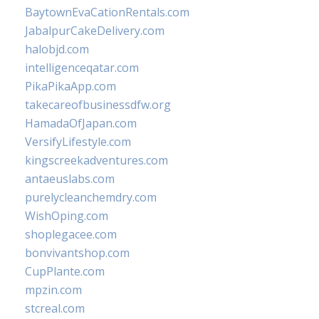
BaytownEvaCationRentals.com
JabalpurCakeDelivery.com
halobjd.com
intelligenceqatar.com
PikaPikaApp.com
takecareofbusinessdfw.org
HamadaOfJapan.com
VersifyLifestyle.com
kingscreekadventures.com
antaeuslabs.com
purelycleanchemdry.com
WishOping.com
shoplegacee.com
bonvivantshop.com
CupPlante.com
mpzin.com
stcreal.com