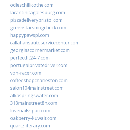
odieschillicothe.com
lacantinitagalesburg.com
pizzadeliverybristol.com
greenstarsmogcheck.com
happypawspl.com
callahansautoservicecenter.com
georgiascornermarket.com
perfectfit24-7.com
portugalprivatedriver.com
von-racer.com
coffeeshopcharleston.com
salon104mainstreet.com
alkaspringswater.com
318mainstreet8h.com
lovenailsspari.com
oakberry-kuwait.com
quartzliterary.com