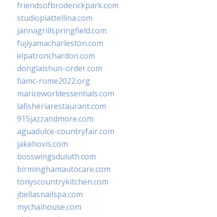
friendsofbroderickpark.com
studiopiattellina.com
jannagrillspringfield.com
fujiyamacharleston.com
elpatronchardon.com
donglaishun-order.com
fiamc-rome2022.org
mariceworldessentials.com
lafisheriarestaurant.com
915jazzandmore.com
aguadulce-countryfair.com
jakehovis.com
bosswingsduluth.com
birminghamautocare.com
tonyscountrykitchen.com
jbellasnailspa.com
mychaihouse.com