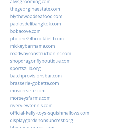
alvisgrooming.com
thegeorginaestate.com
blythewoodseafood.com
paolosdelibangkok.com
bobacove.com
phoone24brookfield.com
mickeybarmama.com
roadwayconstructioninc.com
shopdragonflyboutique.com
sportszilla.org
batchprovisionsbar.com
brasserie-gobette.com
musicrearte.com
morseysfarms.com
riverviewtennis.com
official-kelly-toys-squishmallows.com
displaygardenonsuncrest.org
bbq-empire-usa.com