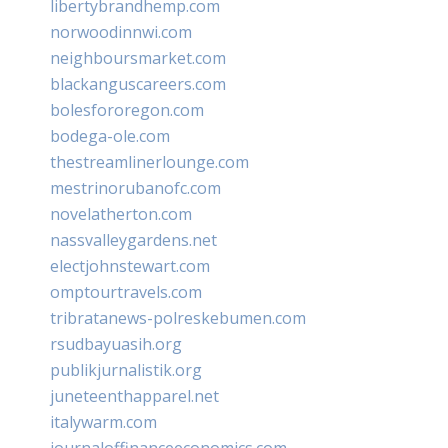
libertybrandhemp.com
norwoodinnwi.com
neighboursmarket.com
blackanguscareers.com
bolesfororegon.com
bodega-ole.com
thestreamlinerlounge.com
mestrinorubanofc.com
novelatherton.com
nassvalleygardens.net
electjohnstewart.com
omptourtravels.com
tribratanews-polreskebumen.com
rsudbayuasih.org
publikjurnalistik.org
juneteenthapparel.net
italywarm.com
journaloffinanceeconomics.com