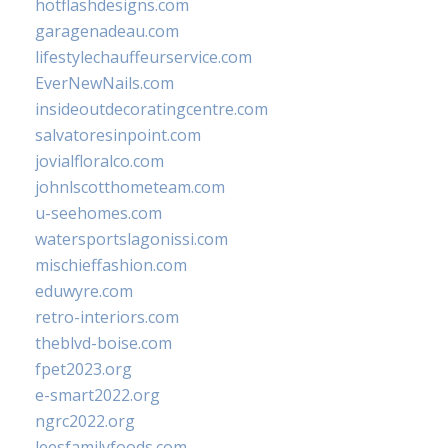
hotflashdesigns.com
garagenadeau.com
lifestylechauffeurservice.com
EverNewNails.com
insideoutdecoratingcentre.com
salvatoresinpoint.com
jovialfloralco.com
johnlscotthometeam.com
u-seehomes.com
watersportslagonissi.com
mischieffashion.com
eduwyre.com
retro-interiors.com
theblvd-boise.com
fpet2023.org
e-smart2022.org
ngrc2022.org
leesfamilyfoods.com