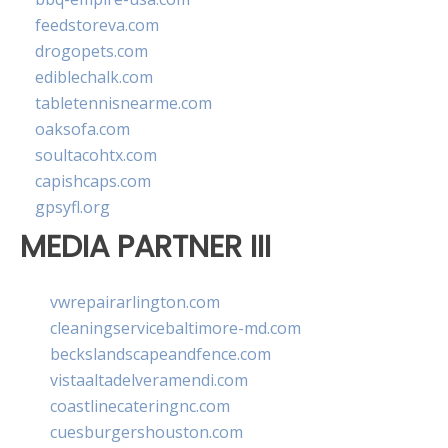
feedstoreva.com
drogopets.com
ediblechalk.com
tabletennisnearme.com
oaksofa.com
soultacohtx.com
capishcaps.com
gpsyfl.org
MEDIA PARTNER III
vwrepairarlington.com
cleaningservicebaltimore-md.com
beckslandscapeandfence.com
vistaaltadelveramendi.com
coastlinecateringnc.com
cuesburgershouston.com