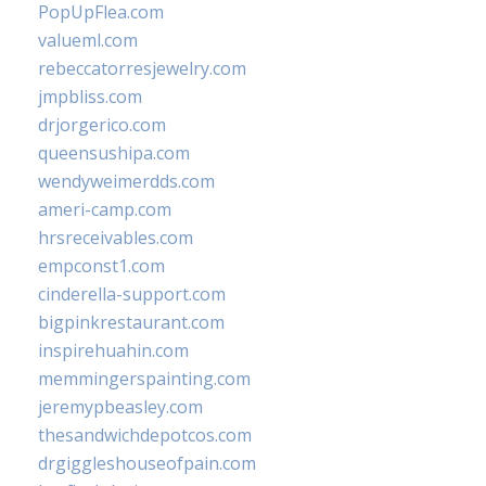
PopUpFlea.com
valueml.com
rebeccatorresjewelry.com
jmpbliss.com
drjorgerico.com
queensushipa.com
wendyweimerdds.com
ameri-camp.com
hrsreceivables.com
empconst1.com
cinderella-support.com
bigpinkrestaurant.com
inspirehuahin.com
memmingerspainting.com
jeremypbeasley.com
thesandwichdepotcos.com
drgiggleshouseofpain.com