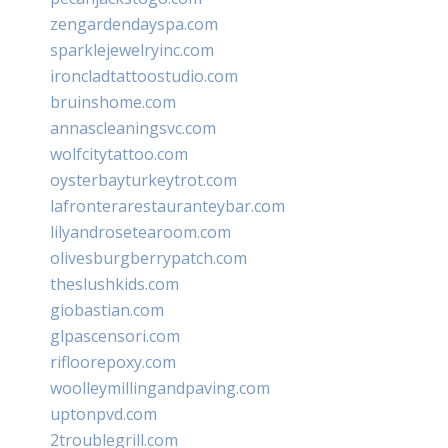
zengardendayspa.com
sparklejewelryinc.com
ironcladtattoostudio.com
bruinshome.com
annascleaningsvc.com
wolfcitytattoo.com
oysterbayturkeytrot.com
lafronterarestauranteybar.com
lilyandrosetearoom.com
olivesburgberrypatch.com
theslushkids.com
giobastian.com
glpascensori.com
rifloorepoxy.com
woolleymillingandpaving.com
uptonpvd.com
2troublegrill.com