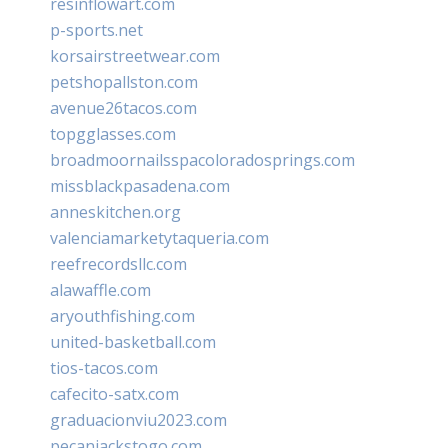
resinflowart.com
p-sports.net
korsairstreetwear.com
petshopallston.com
avenue26tacos.com
topgglasses.com
broadmoornailsspacoloradosprings.com
missblackpasadena.com
anneskitchen.org
valenciamarketytaqueria.com
reefrecordsllc.com
alawaffle.com
aryouthfishing.com
united-basketball.com
tios-tacos.com
cafecito-satx.com
graduacionviu2023.com
pecanjackstogo.com