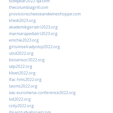
scdlqatar2022-qa.com
thecolumbiagrill.com
provisionscheeseandwineshoppe.com
khedi2023.org
akademikgeriatri2023.org
marmarapediatri2023.org
emchie2023.org
girisimselradyoloji2022.org
utcd2022.org
biosensor2022.org
ialp2022.org
klivet2022.org
ifac-hms2022.org
taoms2022.org
iias-euromena-conference2022.org
ivd2022.org
csity2022.org
ibsarstudyabroad.com