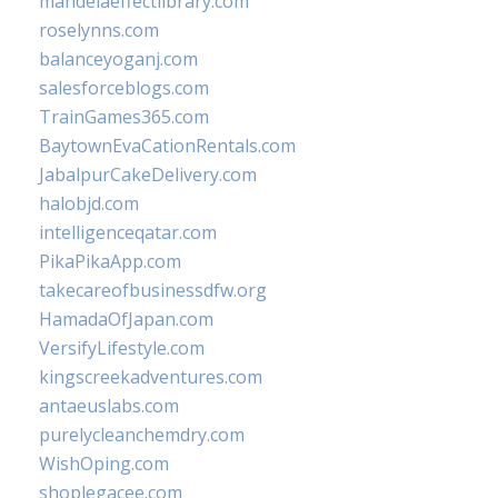
mandelaeffectlibrary.com
roselynns.com
balanceyoganj.com
salesforceblogs.com
TrainGames365.com
BaytownEvaCationRentals.com
JabalpurCakeDelivery.com
halobjd.com
intelligenceqatar.com
PikaPikaApp.com
takecareofbusinessdfw.org
HamadaOfJapan.com
VersifyLifestyle.com
kingscreekadventures.com
antaeuslabs.com
purelycleanchemdry.com
WishOping.com
shoplegacee.com