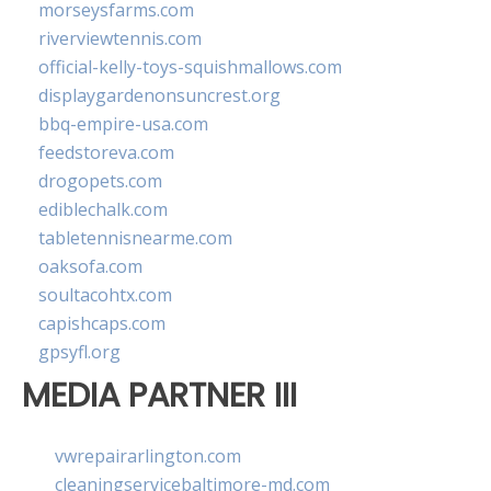
morseysfarms.com
riverviewtennis.com
official-kelly-toys-squishmallows.com
displaygardenonsuncrest.org
bbq-empire-usa.com
feedstoreva.com
drogopets.com
ediblechalk.com
tabletennisnearme.com
oaksofa.com
soultacohtx.com
capishcaps.com
gpsyfl.org
MEDIA PARTNER III
vwrepairarlington.com
cleaningservicebaltimore-md.com