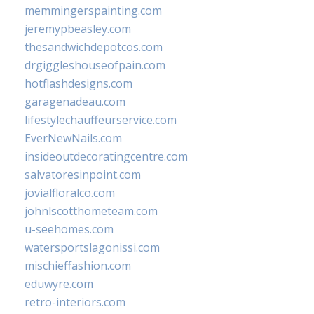
memmingerspainting.com
jeremypbeasley.com
thesandwichdepotcos.com
drgiggleshouseofpain.com
hotflashdesigns.com
garagenadeau.com
lifestylechauffeurservice.com
EverNewNails.com
insideoutdecoratingcentre.com
salvatoresinpoint.com
jovialfloralco.com
johnlscotthometeam.com
u-seehomes.com
watersportslagonissi.com
mischieffashion.com
eduwyre.com
retro-interiors.com