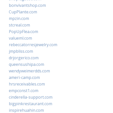
bonvivantshop.com
CupPlante.com
mpzin.com
stcreal.com
PopUpFlea.com
valueml.com
rebeccatorresjewelry.com
jmpbliss.com
drjorgerico.com
queensushipa.com
wendyweimerdds.com
ameri-camp.com
hrsreceivables.com
empconst1.com
cinderella-support.com
bigpinkrestaurant.com
inspirehuahin.com