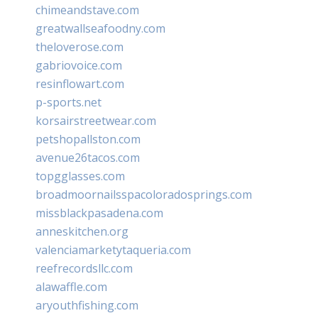
chimeandstave.com
greatwallseafoodny.com
theloverose.com
gabriovoice.com
resinflowart.com
p-sports.net
korsairstreetwear.com
petshopallston.com
avenue26tacos.com
topgglasses.com
broadmoornailsspacoloradosprings.com
missblackpasadena.com
anneskitchen.org
valenciamarketytaqueria.com
reefrecordsllc.com
alawaffle.com
aryouthfishing.com