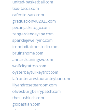
united-basketball.com
tios-tacos.com
cafecito-satx.com
graduacionviu2023.com
pecanjackstogo.com
zengardendayspa.com
sparklejewelryinc.com
ironcladtattoostudio.com
bruinshome.com
annascleaningsvc.com
wolfcitytattoo.com
oysterbayturkeytrot.com
lafronterarestauranteybar.com
lilyandrosetearoom.com
olivesburgberrypatch.com
theslushkids.com
giobastian.com