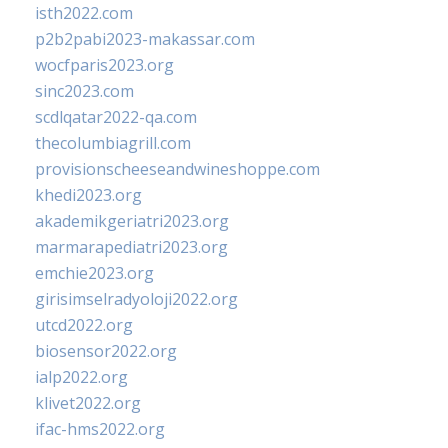
isth2022.com
p2b2pabi2023-makassar.com
wocfparis2023.org
sinc2023.com
scdlqatar2022-qa.com
thecolumbiagrill.com
provisionscheeseandwineshoppe.com
khedi2023.org
akademikgeriatri2023.org
marmarapediatri2023.org
emchie2023.org
girisimselradyoloji2022.org
utcd2022.org
biosensor2022.org
ialp2022.org
klivet2022.org
ifac-hms2022.org