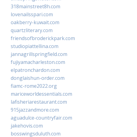
318mainstreet8h.com
lovenailsspari.com
oakberry-kuwait.com
quartzliterary.com
friendsofbroderickpark.com
studiopiattellina.com
jannagrillspringfield.com
fujiyamacharleston.com
elpatronchardon.com
donglaishun-order.com
fiamc-rome2022.org
mariceworldessentials.com
lafisheriarestaurant.com
915jazzandmore.com
aguadulce-countryfair.com
jakehovis.com
bosswingsduluth.com