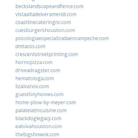
beckslandscapeandfence.com
vistaaltadelveramendi.com
coastlinecateringnc.com
cuesburgershouston.com
psicologiaespecializadaencampeche.com
dmtacos.com
crescentstreetprinting.com
hornopizza.com
driveadragster.com
hematologa.com
lizaivanov.com
guesttinyhomes.com
home-plow-by-meyer.com
palatelatincuisine.com
blackdoglegacy.com
eatvivahouston.com
thebigshowok.com