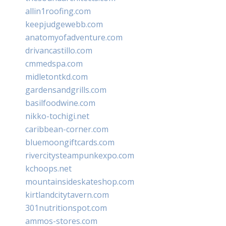
allin1roofing.com
keepjudgewebb.com
anatomyofadventure.com
drivancastillo.com
cmmedspa.com
midletontkd.com
gardensandgrills.com
basilfoodwine.com
nikko-tochigi.net
caribbean-corner.com
bluemoongiftcards.com
rivercitysteampunkexpo.com
kchoops.net
mountainsideskateshop.com
kirtlandcitytavern.com
301nutritionspot.com
ammos-stores.com