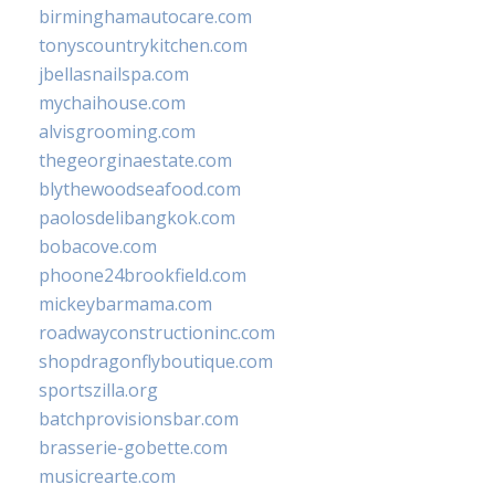
birminghamautocare.com
tonyscountrykitchen.com
jbellasnailspa.com
mychaihouse.com
alvisgrooming.com
thegeorginaestate.com
blythewoodseafood.com
paolosdelibangkok.com
bobacove.com
phoone24brookfield.com
mickeybarmama.com
roadwayconstructioninc.com
shopdragonflyboutique.com
sportszilla.org
batchprovisionsbar.com
brasserie-gobette.com
musicrearte.com