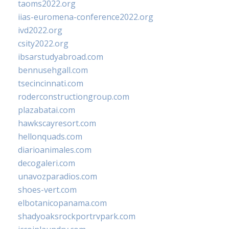
taoms2022.org
iias-euromena-conference2022.org
ivd2022.org
csity2022.org
ibsarstudyabroad.com
bennusehgall.com
tsecincinnati.com
roderconstructiongroup.com
plazabatai.com
hawkscayresort.com
hellonquads.com
diarioanimales.com
decogaleri.com
unavozparadios.com
shoes-vert.com
elbotanicopanama.com
shadyoaksrockportrvpark.com