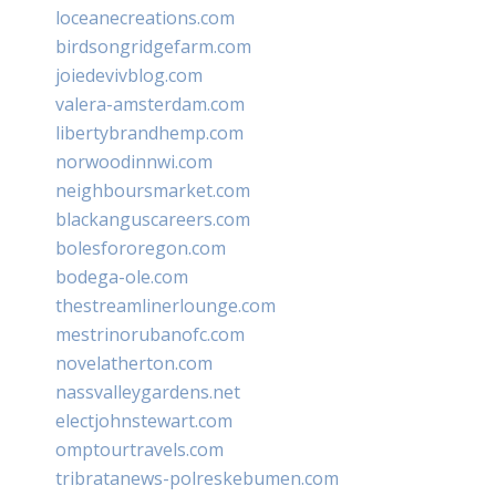
loceanecreations.com
birdsongridgefarm.com
joiedevivblog.com
valera-amsterdam.com
libertybrandhemp.com
norwoodinnwi.com
neighboursmarket.com
blackanguscareers.com
bolesfororegon.com
bodega-ole.com
thestreamlinerlounge.com
mestrinorubanofc.com
novelatherton.com
nassvalleygardens.net
electjohnstewart.com
omptourtravels.com
tribratanews-polreskebumen.com