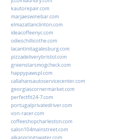
jccoinlaundry.com
kautorepair.com
marjaeswinebar.com
elmazatlanclinton.com
ideacoffeenyc.com
odieschillicothe.com
lacantinitagalesburg.com
pizzadeliverybristol.com
greenstarsmogcheck.com
happypawspl.com
callahansautoservicecenter.com
georgiascornermarket.com
perfectfit24-7.com
portugalprivatedriver.com
von-racer.com
coffeeshopcharleston.com
salon104mainstreet.com
alkaspringswater.com