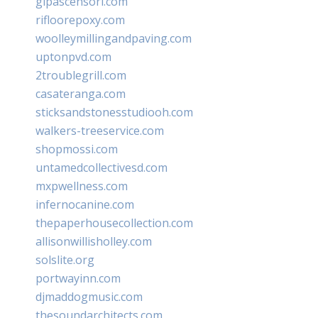
glpascensori.com
rifloorepoxy.com
woolleymillingandpaving.com
uptonpvd.com
2troublegrill.com
casateranga.com
sticksandstonesstudiooh.com
walkers-treeservice.com
shopmossi.com
untamedcollectivesd.com
mxpwellness.com
infernocanine.com
thepaperhousecollection.com
allisonwillisholley.com
solslite.org
portwayinn.com
djmaddogmusic.com
thesoundarchitects.com