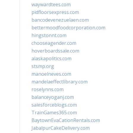
waywardtees.com
pidfloorsexpress.com
bancodevenezuelaen.com
bettermoodfoodcorporation.com
hingstonnt.com
chooseagender.com
hoverboardssale.com
alaskapolitics.com
stsmp.org
manoelneves.com
mandelaeffectlibrary.com
roselynns.com
balanceyoganj.com
salesforceblogs.com
TrainGames365.com
BaytownEvaCationRentals.com
JabalpurCakeDelivery.com