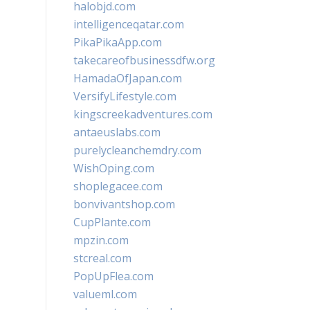
halobjd.com
intelligenceqatar.com
PikaPikaApp.com
takecareofbusinessdfw.org
HamadaOfJapan.com
VersifyLifestyle.com
kingscreekadventures.com
antaeuslabs.com
purelycleanchemdry.com
WishOping.com
shoplegacee.com
bonvivantshop.com
CupPlante.com
mpzin.com
stcreal.com
PopUpFlea.com
valueml.com