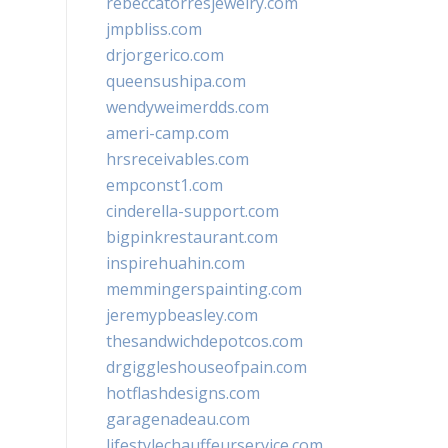
rebeccatorresjewelry.com
jmpbliss.com
drjorgerico.com
queensushipa.com
wendyweimerdds.com
ameri-camp.com
hrsreceivables.com
empconst1.com
cinderella-support.com
bigpinkrestaurant.com
inspirehuahin.com
memmingerspainting.com
jeremypbeasley.com
thesandwichdepotcos.com
drgiggleshouseofpain.com
hotflashdesigns.com
garagenadeau.com
lifestylechauffeurservice.com