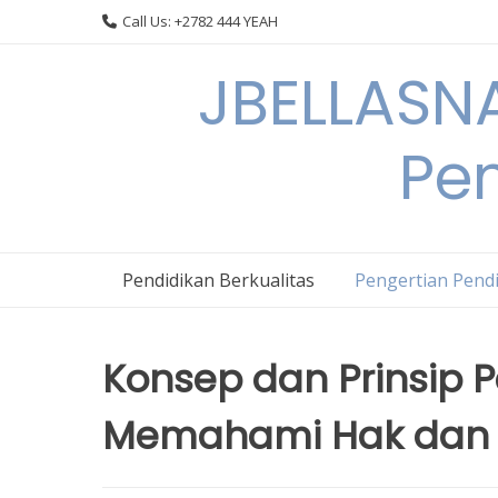
Skip
Call Us: +2782 444 YEAH
to
content
JBELLASNA
Pen
Pendidikan Berkualitas
Pengertian Pendi
Konsep dan Prinsip Pe
Memahami Hak dan 