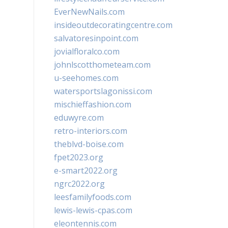
EverNewNails.com
insideoutdecoratingcentre.com
salvatoresinpoint.com
jovialfloralco.com
johnlscotthometeam.com
u-seehomes.com
watersportslagonissi.com
mischieffashion.com
eduwyre.com
retro-interiors.com
theblvd-boise.com
fpet2023.org
e-smart2022.org
ngrc2022.org
leesfamilyfoods.com
lewis-lewis-cpas.com
eleontennis.com