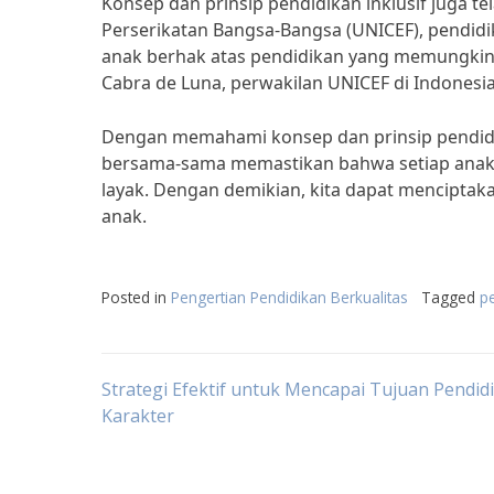
Konsep dan prinsip pendidikan inklusif juga te
Perserikatan Bangsa-Bangsa (UNICEF), pendidik
anak berhak atas pendidikan yang memungkink
Cabra de Luna, perwakilan UNICEF di Indonesia
Dengan memahami konsep dan prinsip pendidik
bersama-sama memastikan bahwa setiap anak
layak. Dengan demikian, kita dapat menciptak
anak.
Posted in
Pengertian Pendidikan Berkualitas
Tagged
pe
Post
Strategi Efektif untuk Mencapai Tujuan Pendid
Karakter
navigation