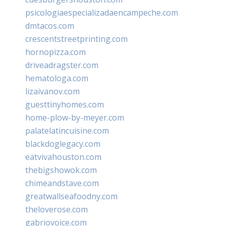
psicologiaespecializadaencampeche.com
dmtacos.com
crescentstreetprinting.com
hornopizza.com
driveadragster.com
hematologa.com
lizaivanov.com
guesttinyhomes.com
home-plow-by-meyer.com
palatelatincuisine.com
blackdoglegacy.com
eatvivahouston.com
thebigshowok.com
chimeandstave.com
greatwallseafoodny.com
theloverose.com
gabriovoice.com