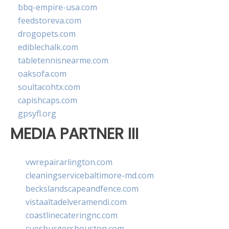
bbq-empire-usa.com
feedstoreva.com
drogopets.com
ediblechalk.com
tabletennisnearme.com
oaksofa.com
soultacohtx.com
capishcaps.com
gpsyfl.org
MEDIA PARTNER III
vwrepairarlington.com
cleaningservicebaltimore-md.com
beckslandscapeandfence.com
vistaaltadelveramendi.com
coastlinecateringnc.com
cuesburgershouston.com