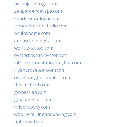
pecanjackstogo.com
zengardendayspa.com
sparklejewelryinc.com
ironcladtattoostudio.com
bruinshome.com
annascleaningsvc.com
wolfcitytattoo.com
oysterbayturkeytrot.com
lafronterarestauranteybar.com
lilyandrosetearoom.com
olivesburgberrypatch.com
theslushkids.com
giobastian.com
glpascensori.com
rifloorepoxy.com
woolleymillingandpaving.com
uptonpvd.com