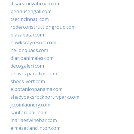
ibsarstudyabroad.com
bennusehgall.com
tsecincinnati.com
roderconstructiongroup.com
plazabatai.com
hawkscayresort.com
hellonquads.com
diarioanimales.com
decogaleri.com
unavozparadios.com
shoes-vert.com
elbotanicopanama.com
shadyoaksrockportrvpark.com
jccoinlaundry.com
kautorepair.com
marjaeswinebar.com
elmazatlanclinton.com