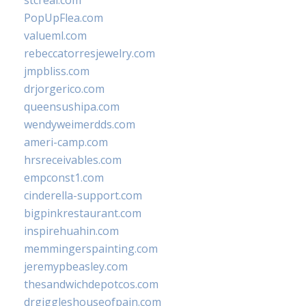
stcreal.com
PopUpFlea.com
valueml.com
rebeccatorresjewelry.com
jmpbliss.com
drjorgerico.com
queensushipa.com
wendyweimerdds.com
ameri-camp.com
hrsreceivables.com
empconst1.com
cinderella-support.com
bigpinkrestaurant.com
inspirehuahin.com
memmingerspainting.com
jeremypbeasley.com
thesandwichdepotcos.com
drgiggleshouseofpain.com