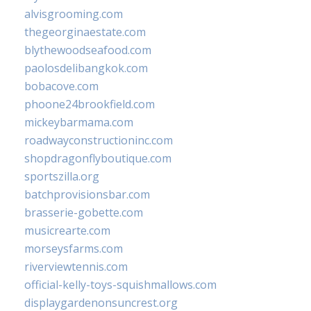
alvisgrooming.com
thegeorginaestate.com
blythewoodseafood.com
paolosdelibangkok.com
bobacove.com
phoone24brookfield.com
mickeybarmama.com
roadwayconstructioninc.com
shopdragonflyboutique.com
sportszilla.org
batchprovisionsbar.com
brasserie-gobette.com
musicrearte.com
morseysfarms.com
riverviewtennis.com
official-kelly-toys-squishmallows.com
displaygardenonsuncrest.org