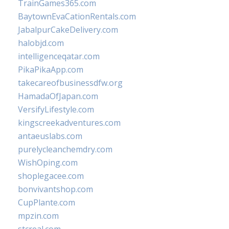
TrainGames365.com
BaytownEvaCationRentals.com
JabalpurCakeDelivery.com
halobjd.com
intelligenceqatar.com
PikaPikaApp.com
takecareofbusinessdfw.org
HamadaOfJapan.com
VersifyLifestyle.com
kingscreekadventures.com
antaeuslabs.com
purelycleanchemdry.com
WishOping.com
shoplegacee.com
bonvivantshop.com
CupPlante.com
mpzin.com