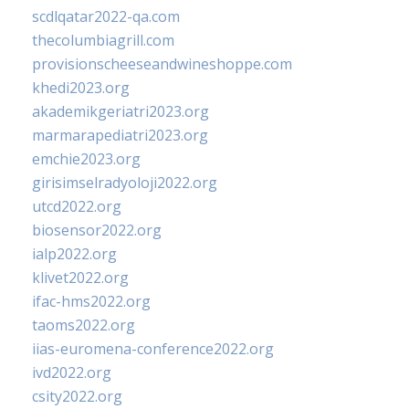
scdlqatar2022-qa.com
thecolumbiagrill.com
provisionscheeseandwineshoppe.com
khedi2023.org
akademikgeriatri2023.org
marmarapediatri2023.org
emchie2023.org
girisimselradyoloji2022.org
utcd2022.org
biosensor2022.org
ialp2022.org
klivet2022.org
ifac-hms2022.org
taoms2022.org
iias-euromena-conference2022.org
ivd2022.org
csity2022.org