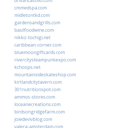
drivancastillo.com
cmmedspa.com
midletontkd.com
gardensandgrills.com
basilfoodwine.com
nikko-tochigi.net
caribbean-corner.com
bluemoongiftcards.com
rivercitysteampunkexpo.com
kchoops.net
mountainsideskateshop.com
kirtlandcitytavern.com
301nutritionspot.com
ammos-stores.com
loceanecreations.com
birdsongridgefarm.com
joiedevivblog.com
valera-amsterdam.com