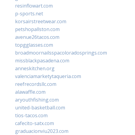
resinflowart.com
p-sports.net
korsairstreetwear.com
petshopallston.com
avenue26tacos.com
topgglasses.com
broadmoornailsspacoloradosprings.com
missblackpasadena.com
anneskitchen.org
valenciamarketytaqueria.com
reefrecordsllc.com
alawaffle.com
aryouthfishing.com
united-basketball.com
tios-tacos.com
cafecito-satx.com
graduacionviu2023.com