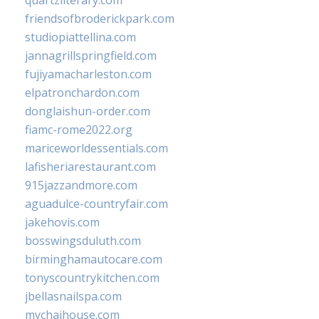
quartzliterary.com
friendsofbroderickpark.com
studiopiattellina.com
jannagrillspringfield.com
fujiyamacharleston.com
elpatronchardon.com
donglaishun-order.com
fiamc-rome2022.org
mariceworldessentials.com
lafisheriarestaurant.com
915jazzandmore.com
aguadulce-countryfair.com
jakehovis.com
bosswingsduluth.com
birminghamautocare.com
tonyscountrykitchen.com
jbellasnailspa.com
mychaihouse.com