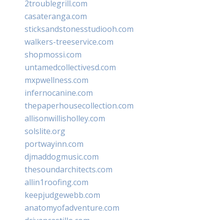
2troublegrill.com
casateranga.com
sticksandstonesstudiooh.com
walkers-treeservice.com
shopmossi.com
untamedcollectivesd.com
mxpwellness.com
infernocanine.com
thepaperhousecollection.com
allisonwillisholley.com
solslite.org
portwayinn.com
djmaddogmusic.com
thesoundarchitects.com
allin1roofing.com
keepjudgewebb.com
anatomyofadventure.com