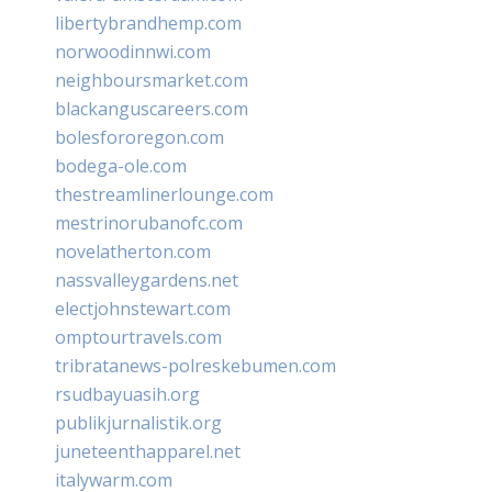
libertybrandhemp.com
norwoodinnwi.com
neighboursmarket.com
blackanguscareers.com
bolesfororegon.com
bodega-ole.com
thestreamlinerlounge.com
mestrinorubanofc.com
novelatherton.com
nassvalleygardens.net
electjohnstewart.com
omptourtravels.com
tribratanews-polreskebumen.com
rsudbayuasih.org
publikjurnalistik.org
juneteenthapparel.net
italywarm.com