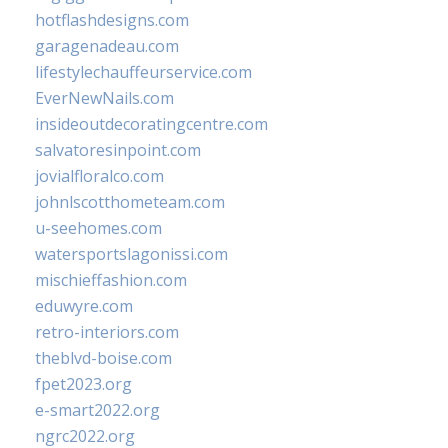
hotflashdesigns.com
garagenadeau.com
lifestylechauffeurservice.com
EverNewNails.com
insideoutdecoratingcentre.com
salvatoresinpoint.com
jovialfloralco.com
johnlscotthometeam.com
u-seehomes.com
watersportslagonissi.com
mischieffashion.com
eduwyre.com
retro-interiors.com
theblvd-boise.com
fpet2023.org
e-smart2022.org
ngrc2022.org