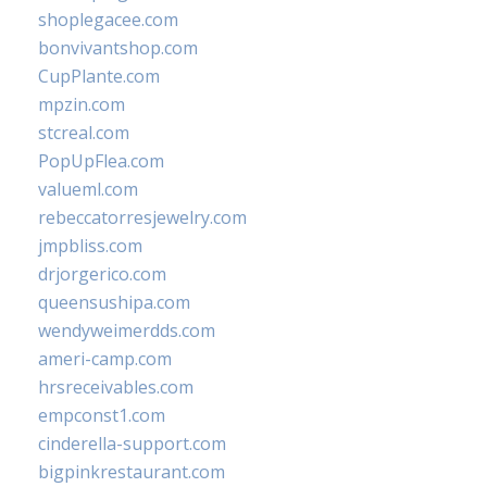
shoplegacee.com
bonvivantshop.com
CupPlante.com
mpzin.com
stcreal.com
PopUpFlea.com
valueml.com
rebeccatorresjewelry.com
jmpbliss.com
drjorgerico.com
queensushipa.com
wendyweimerdds.com
ameri-camp.com
hrsreceivables.com
empconst1.com
cinderella-support.com
bigpinkrestaurant.com