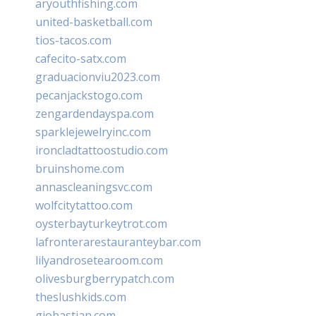
aryouthfishing.com
united-basketball.com
tios-tacos.com
cafecito-satx.com
graduacionviu2023.com
pecanjackstogo.com
zengardendayspa.com
sparklejewelryinc.com
ironcladtattoostudio.com
bruinshome.com
annascleaningsvc.com
wolfcitytattoo.com
oysterbayturkeytrot.com
lafronterarestauranteybar.com
lilyandrosetearoom.com
olivesburgberrypatch.com
theslushkids.com
giobastian.com