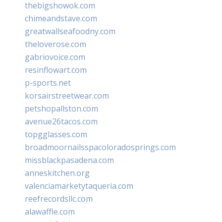
thebigshowok.com
chimeandstave.com
greatwallseafoodny.com
theloverose.com
gabriovoice.com
resinflowart.com
p-sports.net
korsairstreetwear.com
petshopallston.com
avenue26tacos.com
topgglasses.com
broadmoornailsspacoloradosprings.com
missblackpasadena.com
anneskitchen.org
valenciamarketytaqueria.com
reefrecordsllc.com
alawaffle.com