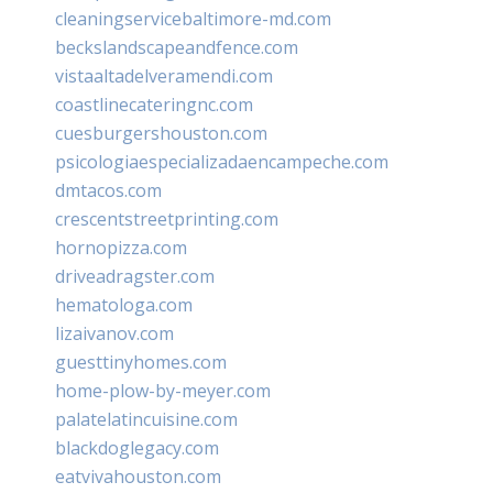
cleaningservicebaltimore-md.com
beckslandscapeandfence.com
vistaaltadelveramendi.com
coastlinecateringnc.com
cuesburgershouston.com
psicologiaespecializadaencampeche.com
dmtacos.com
crescentstreetprinting.com
hornopizza.com
driveadragster.com
hematologa.com
lizaivanov.com
guesttinyhomes.com
home-plow-by-meyer.com
palatelatincuisine.com
blackdoglegacy.com
eatvivahouston.com