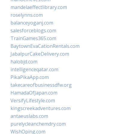
mandelaeffectlibrary.com
roselynns.com
balanceyoganj.com
salesforceblogs.com
TrainGames365.com
BaytownEvaCationRentals.com
JabalpurCakeDelivery.com
halobjd.com
intelligenceqatar.com
PikaPikaApp.com
takecareofbusinessdfw.org
HamadaOfJapan.com
VersifyLifestyle.com
kingscreekadventures.com
antaeuslabs.com
purelycleanchemdry.com
WishOping.com