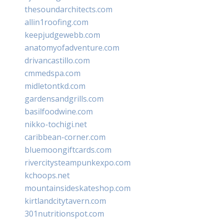
thesoundarchitects.com
allin1roofing.com
keepjudgewebb.com
anatomyofadventure.com
drivancastillo.com
cmmedspa.com
midletontkd.com
gardensandgrills.com
basilfoodwine.com
nikko-tochigi.net
caribbean-corner.com
bluemoongiftcards.com
rivercitysteampunkexpo.com
kchoops.net
mountainsideskateshop.com
kirtlandcitytavern.com
301nutritionspot.com