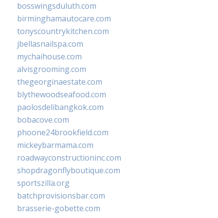
bosswingsduluth.com
birminghamautocare.com
tonyscountrykitchen.com
jbellasnailspa.com
mychaihouse.com
alvisgrooming.com
thegeorginaestate.com
blythewoodseafood.com
paolosdelibangkok.com
bobacove.com
phoone24brookfield.com
mickeybarmama.com
roadwayconstructioninc.com
shopdragonflyboutique.com
sportszilla.org
batchprovisionsbar.com
brasserie-gobette.com