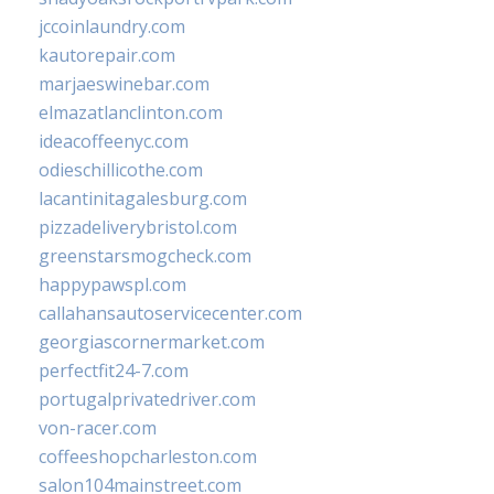
jccoinlaundry.com
kautorepair.com
marjaeswinebar.com
elmazatlanclinton.com
ideacoffeenyc.com
odieschillicothe.com
lacantinitagalesburg.com
pizzadeliverybristol.com
greenstarsmogcheck.com
happypawspl.com
callahansautoservicecenter.com
georgiascornermarket.com
perfectfit24-7.com
portugalprivatedriver.com
von-racer.com
coffeeshopcharleston.com
salon104mainstreet.com