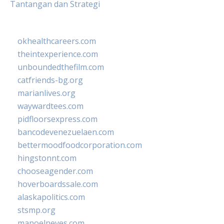
Tantangan dan Strategi
okhealthcareers.com
theintexperience.com
unboundedthefilm.com
catfriends-bg.org
marianlives.org
waywardtees.com
pidfloorsexpress.com
bancodevenezuelaen.com
bettermoodfoodcorporation.com
hingstonnt.com
chooseagender.com
hoverboardssale.com
alaskapolitics.com
stsmp.org
manoelneves.com