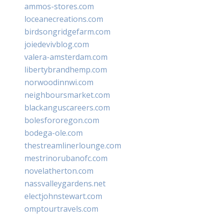
ammos-stores.com
loceanecreations.com
birdsongridgefarm.com
joiedevivblog.com
valera-amsterdam.com
libertybrandhemp.com
norwoodinnwi.com
neighboursmarket.com
blackanguscareers.com
bolesfororegon.com
bodega-ole.com
thestreamlinerlounge.com
mestrinorubanofc.com
novelatherton.com
nassvalleygardens.net
electjohnstewart.com
omptourtravels.com