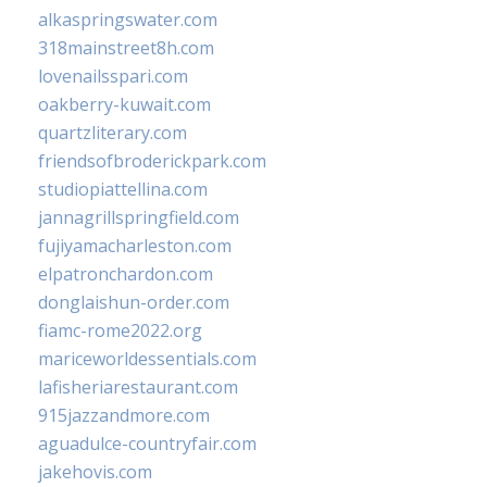
alkaspringswater.com
318mainstreet8h.com
lovenailsspari.com
oakberry-kuwait.com
quartzliterary.com
friendsofbroderickpark.com
studiopiattellina.com
jannagrillspringfield.com
fujiyamacharleston.com
elpatronchardon.com
donglaishun-order.com
fiamc-rome2022.org
mariceworldessentials.com
lafisheriarestaurant.com
915jazzandmore.com
aguadulce-countryfair.com
jakehovis.com