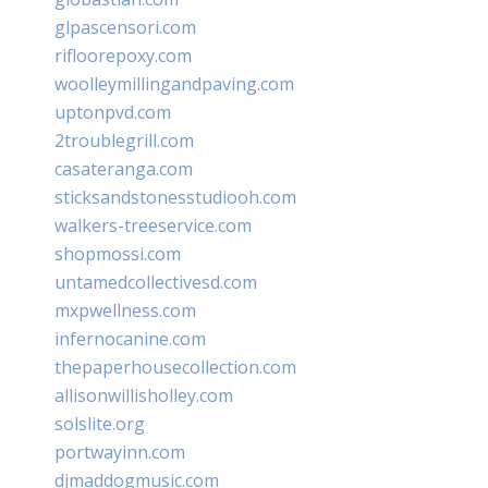
glpascensori.com
rifloorepoxy.com
woolleymillingandpaving.com
uptonpvd.com
2troublegrill.com
casateranga.com
sticksandstonesstudiooh.com
walkers-treeservice.com
shopmossi.com
untamedcollectivesd.com
mxpwellness.com
infernocanine.com
thepaperhousecollection.com
allisonwillisholley.com
solslite.org
portwayinn.com
djmaddogmusic.com