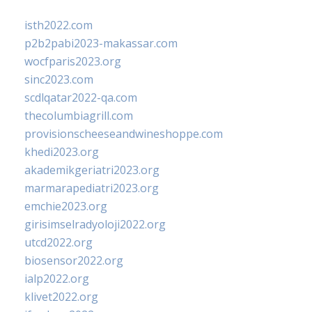
isth2022.com
p2b2pabi2023-makassar.com
wocfparis2023.org
sinc2023.com
scdlqatar2022-qa.com
thecolumbiagrill.com
provisionscheeseandwineshoppe.com
khedi2023.org
akademikgeriatri2023.org
marmarapediatri2023.org
emchie2023.org
girisimselradyoloji2022.org
utcd2022.org
biosensor2022.org
ialp2022.org
klivet2022.org