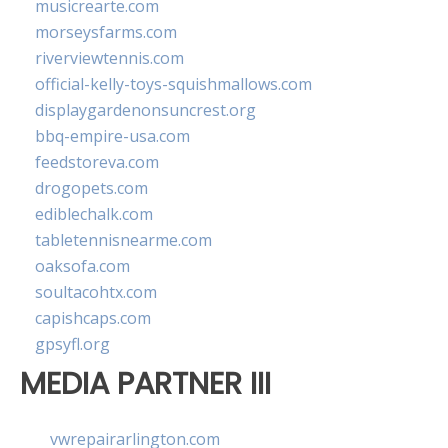
musicrearte.com
morseysfarms.com
riverviewtennis.com
official-kelly-toys-squishmallows.com
displaygardenonsuncrest.org
bbq-empire-usa.com
feedstoreva.com
drogopets.com
ediblechalk.com
tabletennisnearme.com
oaksofa.com
soultacohtx.com
capishcaps.com
gpsyfl.org
MEDIA PARTNER III
vwrepairarlington.com