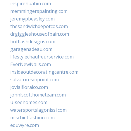
inspirehuahin.com
memmingerspainting.com
jeremypbeasley.com
thesandwichdepotcos.com
drgiggleshouseofpain.com
hotflashdesigns.com
garagenadeau.com
lifestylechauffeurservice.com
EverNewNails.com
insideoutdecoratingcentre.com
salvatoresinpoint.com
jovialfloralco.com
johnlscotthometeam.com
u-seehomes.com
watersportslagonissi.com
mischieffashion.com
eduwyre.com