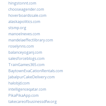
hingstonnt.com
chooseagender.com
hoverboardssale.com
alaskapolitics.com
stsmp.org
manoelneves.com
mandelaeffectlibrary.com
roselynns.com
balanceyoganj.com
salesforceblogs.com
TrainGames365.com
BaytownEvaCationRentals.com
JabalpurCakeDelivery.com
halobjd.com
intelligenceqatar.com
PikaPikaApp.com
takecareofbusinessdfw.org