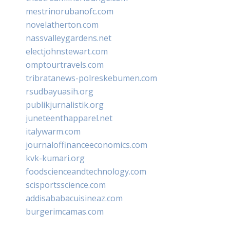
mestrinorubanofc.com
novelatherton.com
nassvalleygardens.net
electjohnstewart.com
omptourtravels.com
tribratanews-polreskebumen.com
rsudbayuasih.org
publikjurnalistik.org
juneteenthapparel.net
italywarm.com
journaloffinanceeconomics.com
kvk-kumari.org
foodscienceandtechnology.com
scisportsscience.com
addisababacuisineaz.com
burgerimcamas.com