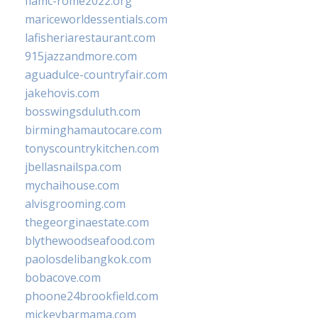
fiamc-rome2022.org
mariceworldessentials.com
lafisheriarestaurant.com
915jazzandmore.com
aguadulce-countryfair.com
jakehovis.com
bosswingsduluth.com
birminghamautocare.com
tonyscountrykitchen.com
jbellasnailspa.com
mychaihouse.com
alvisgrooming.com
thegeorginaestate.com
blythewoodseafood.com
paolosdelibangkok.com
bobacove.com
phoone24brookfield.com
mickeybarmama.com