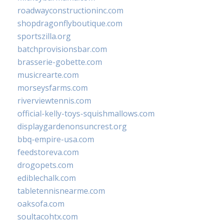
roadwayconstructioninc.com
shopdragonflyboutique.com
sportszilla.org
batchprovisionsbar.com
brasserie-gobette.com
musicrearte.com
morseysfarms.com
riverviewtennis.com
official-kelly-toys-squishmallows.com
displaygardenonsuncrest.org
bbq-empire-usa.com
feedstoreva.com
drogopets.com
ediblechalk.com
tabletennisnearme.com
oaksofa.com
soultacohtx.com