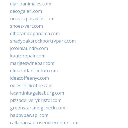
diarioanimales.com
decogaleri.com
unavozparadios.com
shoes-vert.com
elbotanicopanama.com
shadyoaksrockportrvpark.com
jccoinlaundry.com
kautorepair.com
marjaeswinebar.com
elmazatlanclinton.com
ideacoffeenyc.com
odieschillicothe.com
lacantinitagalesburg.com
pizzadeliverybristol.com
greenstarsmogcheck.com
happypawspl.com
callahansautoservicecenter.com