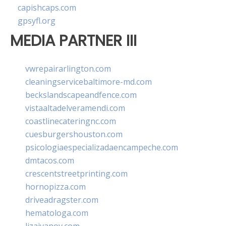
capishcaps.com
gpsyfl.org
MEDIA PARTNER III
vwrepairarlington.com
cleaningservicebaltimore-md.com
beckslandscapeandfence.com
vistaaltadelveramendi.com
coastlinecateringnc.com
cuesburgershouston.com
psicologiaespecializadaencampeche.com
dmtacos.com
crescentstreetprinting.com
hornopizza.com
driveadragster.com
hematologa.com
lizaivanov.com