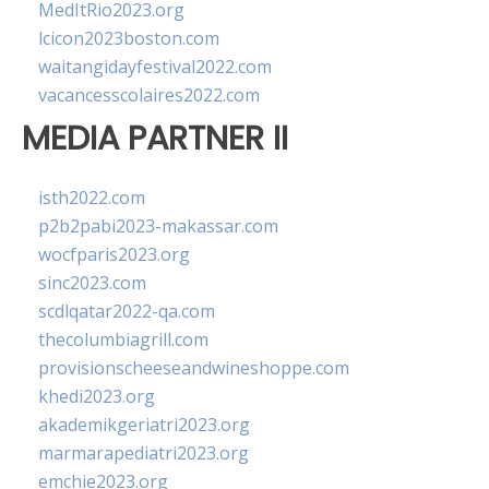
MedItRio2023.org
lcicon2023boston.com
waitangidayfestival2022.com
vacancesscolaires2022.com
MEDIA PARTNER II
isth2022.com
p2b2pabi2023-makassar.com
wocfparis2023.org
sinc2023.com
scdlqatar2022-qa.com
thecolumbiagrill.com
provisionscheeseandwineshoppe.com
khedi2023.org
akademikgeriatri2023.org
marmarapediatri2023.org
emchie2023.org