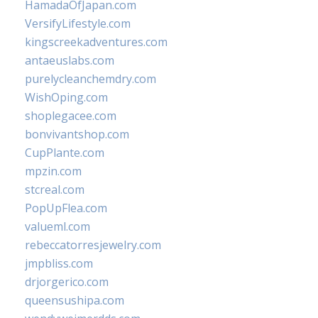
HamadaOfJapan.com
VersifyLifestyle.com
kingscreekadventures.com
antaeuslabs.com
purelycleanchemdry.com
WishOping.com
shoplegacee.com
bonvivantshop.com
CupPlante.com
mpzin.com
stcreal.com
PopUpFlea.com
valueml.com
rebeccatorresjewelry.com
jmpbliss.com
drjorgerico.com
queensushipa.com