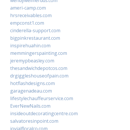
wendyweimerdds.com
ameri-camp.com
hrsreceivables.com
empconst1.com
cinderella-support.com
bigpinkrestaurant.com
inspirehuahin.com
memmingerspainting.com
jeremypbeasley.com
thesandwichdepotcos.com
drgiggleshouseofpain.com
hotflashdesigns.com
garagenadeau.com
lifestylechauffeurservice.com
EverNewNails.com
insideoutdecoratingcentre.com
salvatoresinpoint.com
jovialfloralco.com