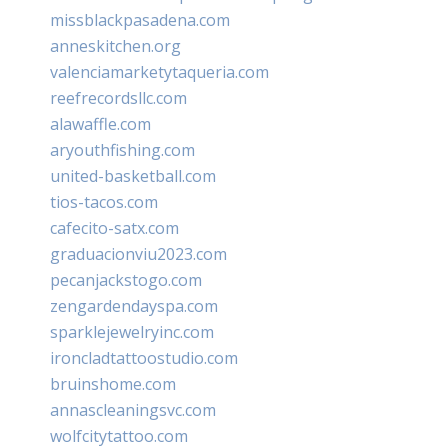
missblackpasadena.com
anneskitchen.org
valenciamarketytaqueria.com
reefrecordsllc.com
alawaffle.com
aryouthfishing.com
united-basketball.com
tios-tacos.com
cafecito-satx.com
graduacionviu2023.com
pecanjackstogo.com
zengardendayspa.com
sparklejewelryinc.com
ironcladtattoostudio.com
bruinshome.com
annascleaningsvc.com
wolfcitytattoo.com