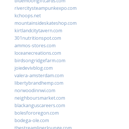
bluemoongiftcards.com
rivercitysteampunkexpo.com
kchoops.net
mountainsideskateshop.com
kirtlandcitytavern.com
301nutritionspot.com
ammos-stores.com
loceanecreations.com
birdsongridgefarm.com
joiedevivblog.com
valera-amsterdam.com
libertybrandhemp.com
norwoodinnwi.com
neighboursmarket.com
blackanguscareers.com
bolesfororegon.com
bodega-ole.com
thestreamlinerlounge.com