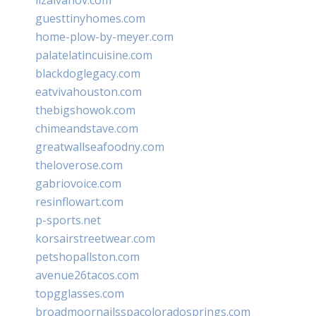
guesttinyhomes.com
home-plow-by-meyer.com
palatelatincuisine.com
blackdoglegacy.com
eatvivahouston.com
thebigshowok.com
chimeandstave.com
greatwallseafoodny.com
theloverose.com
gabriovoice.com
resinflowart.com
p-sports.net
korsairstreetwear.com
petshopallston.com
avenue26tacos.com
topgglasses.com
broadmoornailsspacoloradosprings.com