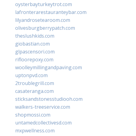
oysterbayturkeytrot.com
lafronterarestauranteybar.com
lilyandrosetearoom.com
olivesburgberrypatch.com
theslushkids.com
giobastian.com
glpascensori.com
rifloorepoxy.com
woolleymillingandpaving.com
uptonpvd.com
2troublegrill.com
casateranga.com
sticksandstonesstudiooh.com
walkers-treeservice.com
shopmossi.com
untamedcollectivesd.com
mxpwellness.com