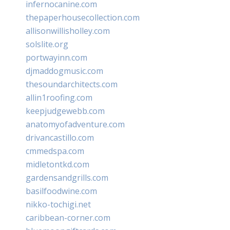
infernocanine.com
thepaperhousecollection.com
allisonwillisholley.com
solslite.org
portwayinn.com
djmaddogmusic.com
thesoundarchitects.com
allin1roofing.com
keepjudgewebb.com
anatomyofadventure.com
drivancastillo.com
cmmedspa.com
midletontkd.com
gardensandgrills.com
basilfoodwine.com
nikko-tochigi.net
caribbean-corner.com